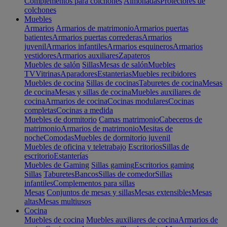
Complementos para colchones
Almohadas
Protectores de
colchones
Muebles
Armarios
Armarios de matrimonio
Armarios puertas
batientes
Armarios puertas correderas
Armarios
juvenil
Armarios infantiles
Armarios esquineros
Armarios
vestidores
Armarios auxiliares
Zapateros
Muebles de salón
Sillas
Mesas de salón
Muebles
TV
Vitrinas
Aparadores
Estanterias
Muebles recibidores
Muebles de cocina
Sillas de cocinas
Taburetes de cocina
Mesas
de cocina
Mesas y sillas de cocina
Muebles auxiliares de
cocina
Armarios de cocina
Cocinas modulares
Cocinas
completas
Cocinas a medida
Muebles de dormitorio
Camas matrimonio
Cabeceros de
matrimonio
Armarios de matrimonio
Mesitas de
noche
Comodas
Muebles de dormitorio juvenil
Muebles de oficina y teletrabajo
Escritorios
Sillas de
escritorio
Estanterías
Muebles de Gaming
Sillas gaming
Escritorios gaming
Sillas
Taburetes
Bancos
Sillas de comedor
Sillas
infantiles
Complementos para sillas
Mesas
Conjuntos de mesas y sillas
Mesas extensibles
Mesas
altas
Mesas multiusos
Cocina
Muebles de cocina
Muebles auxiliares de cocina
Armarios de