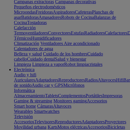
Campanas extractoras
Campanas decorativas
Pequeños electrodomésticos
Microondas
Freidoras
Aspiradores
Cafeteras
Planchas de
asar
Batidoras
Amasadores
Robots de Cocina
Balanzas de
Cocina
Tostadoras
Calefacción
Termoventiladores
Convectores
Estufas
Radiadores
Calefactores
D
Térmicos
Humidificadores
Climatización
Ventiladores
Aire acondicionado
Calentadores de agua
Belleza y salud
Cuidado de los hombres
Cuidado
cabello
Cuidado dental
Salud y bienestar
Limpieza
Limpieza a vapor
Robot limpiacristales
Electrónica
Audio y hifi
Auriculares
Adaptadores
Reproductores
Radios
Altavoces
Hifi
Bar
de sonido
Audio car y GPS
Micrófonos
Informática
Almacenamiento
Tablets
Complementos
Portátiles
Impresoras
Gaming & streaming
Monitores gaming
Accesorios
Smart home
Cámaras
Altavoces
Wearables
Smartwatches
Televisión
Accesorios
Televisores
Reproductores
Adaptadores
Proyectores
Movilidad urbana
Karts
Motos eléctricas
Accesorios
Bicicletas