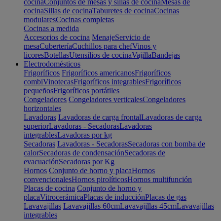
cocina
Conjuntos de mesas y sillas de cocina
Mesas de
cocina
Sillas de cocina
Taburetes de cocina
Cocinas
modulares
Cocinas completas
Cocinas a medida
Accesorios de cocina
Menaje
Servicio de
mesa
Cubertería
Cuchillos para chef
Vinos y
licores
Botellas
Utensilios de cocina
Vajilla
Bandejas
Electrodomésticos
Frigoríficos
Frigoríficos americanos
Frigoríficos
combi
Vinotecas
Frigoríficos integrables
Frigoríficos
pequeños
Frigoríficos portátiles
Congeladores
Congeladores verticales
Congeladores
horizontales
Lavadoras
Lavadoras de carga frontal
Lavadoras de carga
superior
Lavadoras - Secadoras
Lavadoras
integrables
Lavadoras por kg
Secadoras
Lavadoras - Secadoras
Secadoras con bomba de
calor
Secadoras de condensación
Secadoras de
evacuación
Secadoras por Kg
Hornos
Conjunto de horno y placa
Hornos
convencionales
Hornos pirolíticos
Hornos multifunción
Placas de cocina
Conjunto de horno y
placa
Vitrocerámica
Placas de inducción
Placas de gas
Lavavajillas
Lavavajillas 60cm
Lavavajillas 45cm
Lavavajillas
integrables