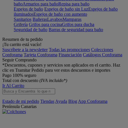
baño
Armarios para baño
Repisa para baño
Espejos de baño
Espejos de baño sin Luz
Espejos de baño
iluminados
Espejos de baño con aumento
Sanitarios
Bañeras
Lavabos
Mamparas
Grifería
Grifos para cocina
Grifos para ducha
Seguridad de baño
Barras de seguridad para baño
Resumen de tu pedido
¡Tu carrito está vacío!
Suscríbete a la newsletter
Todas las promociones
Colecciones
Conforama
Tarjeta Conforama
Financiación
Catálogos Conforama
Seguir Comprando
*Descuentos, cupones y servicios son aplicados en el carrito. Haz
clic en Tramitar Pedido para ver estos descuentos e importes
Pago 100% seguro
Total con descuento
(IVA incluido*)
Ir Al Carrito
Estado de mi pedido
Tiendas
Ayuda
Blog
App Conforama
Península
Canarias