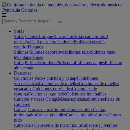
Península
Canarias
Sofás
Sofás
Chaise Longue
Rinconeras
Sofás cama
Sofás 2
plazas
Sofás 3 plazas
Sofás de piel
Sofás relax
Sofás
exterior
Divanes
Sillones
Sillones decorativos
Sillones relax
Sillones relax
levantapersonas
Puffs
Puffs decorativos
Puffs pera
Puffs reposapiés
Puffs con
almacenaje
Descanso
Colchones
Packs colchón y canapé
Colchones
viscoelásticos
Colchones de muelles
Colchones de muelles
ensacados
Colchones enrollados
Colchones de
espuma
Colchones para bebé
Colchones hinchables
Canapés y bases
Canapés
Base tapizadas
Somieres
Patas de
somieres
Camas
Camas de matrimonio
Camas dobles
Camas
individuales
Camas juveniles
Camas infantiles
Literas
Camas
nido
Cabeceros
Cabeceros de matrimonio
Cabeceros juveniles