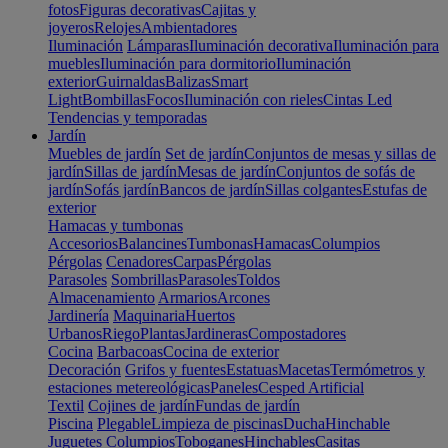
fotos
Figuras decorativas
Cajitas y
joyeros
Relojes
Ambientadores
Iluminación
Lámparas
Iluminación decorativa
Iluminación para
muebles
Iluminación para dormitorio
Iluminación
exterior
Guirnaldas
Balizas
Smart
Light
Bombillas
Focos
Iluminación con rieles
Cintas Led
Tendencias y temporadas
Jardín
Muebles de jardín
Set de jardín
Conjuntos de mesas y sillas de
jardín
Sillas de jardín
Mesas de jardín
Conjuntos de sofás de
jardín
Sofás jardín
Bancos de jardín
Sillas colgantes
Estufas de
exterior
Hamacas y tumbonas
Accesorios
Balancines
Tumbonas
Hamacas
Columpios
Pérgolas
Cenadores
Carpas
Pérgolas
Parasoles
Sombrillas
Parasoles
Toldos
Almacenamiento
Armarios
Arcones
Jardinería
Maquinaria
Huertos
Urbanos
Riego
Plantas
Jardineras
Compostadores
Cocina
Barbacoas
Cocina de exterior
Decoración
Grifos y fuentes
Estatuas
Macetas
Termómetros y
estaciones metereológicas
Paneles
Cesped Artificial
Textil
Cojines de jardín
Fundas de jardín
Piscina
Plegable
Limpieza de piscinas
Ducha
Hinchable
Juguetes
Columpios
Toboganes
Hinchables
Casitas