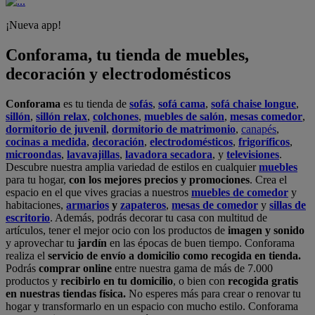
¡Nueva app!
Conforama, tu tienda de muebles,
decoración y electrodomésticos
Conforama
es tu tienda de
sofás
,
sofá cama
,
sofá chaise longue
,
sillón
,
sillón relax
,
colchones
,
muebles de salón
,
mesas comedor
,
dormitorio de juvenil
,
dormitorio de matrimonio
,
canapés
,
cocinas a medida
,
decoración
,
electrodomésticos
,
frigoríficos
,
microondas
,
lavavajillas
,
lavadora secadora
, y
televisiones
.
Descubre nuestra amplia variedad de estilos en cualquier
muebles
para tu hogar,
con los mejores precios y promociones
. Crea el
espacio en el que vives gracias a nuestros
muebles de comedor
y
habitaciones,
armarios
y
zapateros
,
mesas de comedor
y
sillas de
escritorio
. Además, podrás decorar tu casa con multitud de
artículos, tener el mejor ocio con los productos de
imagen y sonido
y aprovechar tu
jardín
en las épocas de buen tiempo. Conforama
realiza el
servicio de envío a domicilio como recogida en tienda.
Podrás
comprar online
entre nuestra gama de más de 7.000
productos y
recibirlo en tu domicilio
, o bien con
recogida gratis
en nuestras tiendas física.
No esperes más para crear o renovar tu
hogar y transformarlo en un espacio con mucho estilo. Conforama