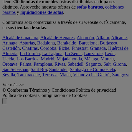
tiene 300
tiendas de muebles
físicas distribuidas en
6 países
distintos. Aproveche nuestras ofertas de
sofas baratos
,
colchones
baratos
y
liquidaciones de sofas
.
Conforama solo comercializa a través de su website o, físicamente,
en sus
tiendas de sofás
.
Alcalá de Guadaíra
,
Alcalá de Henares
,
Alcorcón
,
Alfafar
,
Alicante
,
Arinaga
,
Asturias
,
Badalona
,
Barakaldo
,
Barcelona
,
Burjassot
,
Castellón
,
Chafiras
,
Cordoba
,
Elche
,
Finestrat
,
Granada
,
Huércal de
Almería
,
La Coruña
,
La Laguna
,
La Zenia
,
Lanzarote
,
León
,
Lleida
,
Los Barrios
,
Madrid
,
Majadahonda
,
Málaga
,
Murcia
,
Orotava
,
Palma
,
Pamplona
,
Rivas
,
Sabadell
,
Sagunto
,
Salt, Girona
,
San Sebastian
,
Sant Boi
,
Santander
,
Santiago de Compostela
,
Sevilla
,
Tamaraceite
,
Terrassa
,
Viana
,
Vilanova i la Geltrú
,
Zaragoza
Ver más >>
© Conforama
Términos y Condiciones
Política de privacidad
Política de cookies
Configuración de Cookies