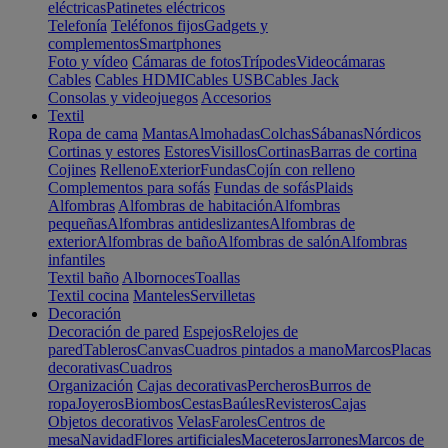
eléctricas
Patinetes eléctricos
Telefonía
Teléfonos fijos
Gadgets y
complementos
Smartphones
Foto y vídeo
Cámaras de fotos
Trípodes
Videocámaras
Cables
Cables HDMI
Cables USB
Cables Jack
Consolas y videojuegos
Accesorios
Textil
Ropa de cama
Mantas
Almohadas
Colchas
Sábanas
Nórdicos
Cortinas y estores
Estores
Visillos
Cortinas
Barras de cortina
Cojines
Relleno
Exterior
Fundas
Cojín con relleno
Complementos para sofás
Fundas de sofás
Plaids
Alfombras
Alfombras de habitación
Alfombras
pequeñas
Alfombras antideslizantes
Alfombras de
exterior
Alfombras de baño
Alfombras de salón
Alfombras
infantiles
Textil baño
Albornoces
Toallas
Textil cocina
Manteles
Servilletas
Decoración
Decoración de pared
Espejos
Relojes de
pared
Tableros
Canvas
Cuadros pintados a mano
Marcos
Placas
decorativas
Cuadros
Organización
Cajas decorativas
Percheros
Burros de
ropa
Joyeros
Biombos
Cestas
Baúles
Revisteros
Cajas
Objetos decorativos
Velas
Faroles
Centros de
mesa
Navidad
Flores artificiales
Maceteros
Jarrones
Marcos de