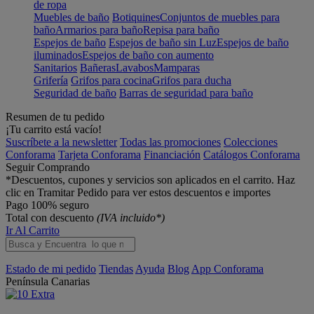
de ropa
Muebles de baño
Botiquines
Conjuntos de muebles para
baño
Armarios para baño
Repisa para baño
Espejos de baño
Espejos de baño sin Luz
Espejos de baño
iluminados
Espejos de baño con aumento
Sanitarios
Bañeras
Lavabos
Mamparas
Grifería
Grifos para cocina
Grifos para ducha
Seguridad de baño
Barras de seguridad para baño
Resumen de tu pedido
¡Tu carrito está vacío!
Suscríbete a la newsletter
Todas las promociones
Colecciones
Conforama
Tarjeta Conforama
Financiación
Catálogos Conforama
Seguir Comprando
*Descuentos, cupones y servicios son aplicados en el carrito. Haz
clic en Tramitar Pedido para ver estos descuentos e importes
Pago 100% seguro
Total con descuento
(IVA incluido*)
Ir Al Carrito
Estado de mi pedido
Tiendas
Ayuda
Blog
App Conforama
Península
Canarias