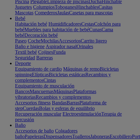
Piscina
Plegable
Limpieza de piscinas
Ducha
Hinchable
Juguetes
Columpios
Toboganes
Hinchables
Casitas
Mascotas
Comederos
Jaulas
Casetas para mascotas
Bebé
Habitación bebé
Humidificadores
Cestas
Colchón para
bebé
Muebles para habitación de bebé
Cunas
Cama
bebé
Decoración bebé
Paseo
Coche
Mochilas
Accesorios
Carrito ligero
Baño e higiene
Aspirador nasal
Orinales
Textil bebé
Cojines
Funda
Seguridad
Barreras
Deporte
Equipamiento de cardio
Máquinas de remo
Bicicletas
spinning
Elípticas
Bicicletas estáticas
Recambios y
complementos
Cintas
Equipamiento de musculación
Bancos
Mancuernas
Máquinas
Plataformas
vibratorias
Recambios y complementos
Accesorios fitness
Bandas
Barras
Plataforma de
step
Cuerdas
Bolas y esferas de equilibrio
Recuperación muscular
Electroestimulación
Terapia de
percusión
Baño
Accesorios de baño
Colgadores
baño
Papeleras
Dispensadores
Toalleros
Jaboneras
Escobillero
Port