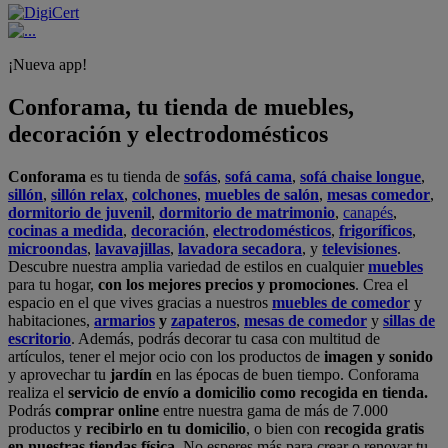
¡Nueva app!
Conforama, tu tienda de muebles,
decoración y electrodomésticos
Conforama
es tu tienda de
sofás
,
sofá cama
,
sofá chaise longue
,
sillón
,
sillón relax
,
colchones
,
muebles de salón
,
mesas comedor
,
dormitorio de juvenil
,
dormitorio de matrimonio
,
canapés
,
cocinas a medida
,
decoración
,
electrodomésticos
,
frigoríficos
,
microondas
,
lavavajillas
,
lavadora secadora
, y
televisiones
.
Descubre nuestra amplia variedad de estilos en cualquier
muebles
para tu hogar,
con los mejores precios y promociones
. Crea el
espacio en el que vives gracias a nuestros
muebles de comedor
y
habitaciones,
armarios
y
zapateros
,
mesas de comedor
y
sillas de
escritorio
. Además, podrás decorar tu casa con multitud de
artículos, tener el mejor ocio con los productos de
imagen y sonido
y aprovechar tu
jardín
en las épocas de buen tiempo. Conforama
realiza el
servicio de envío a domicilio como recogida en tienda.
Podrás
comprar online
entre nuestra gama de más de 7.000
productos y
recibirlo en tu domicilio
, o bien con
recogida gratis
en nuestras tiendas física.
No esperes más para crear o renovar tu