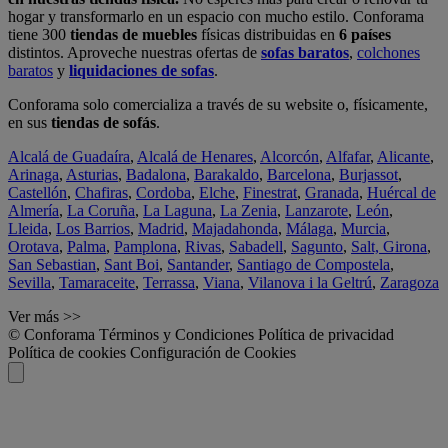
hogar y transformarlo en un espacio con mucho estilo. Conforama
tiene 300
tiendas de muebles
físicas distribuidas en
6 países
distintos. Aproveche nuestras ofertas de
sofas baratos
,
colchones
baratos
y
liquidaciones de sofas
.
Conforama solo comercializa a través de su website o, físicamente,
en sus
tiendas de sofás
.
Alcalá de Guadaíra
,
Alcalá de Henares
,
Alcorcón
,
Alfafar
,
Alicante
,
Arinaga
,
Asturias
,
Badalona
,
Barakaldo
,
Barcelona
,
Burjassot
,
Castellón
,
Chafiras
,
Cordoba
,
Elche
,
Finestrat
,
Granada
,
Huércal de
Almería
,
La Coruña
,
La Laguna
,
La Zenia
,
Lanzarote
,
León
,
Lleida
,
Los Barrios
,
Madrid
,
Majadahonda
,
Málaga
,
Murcia
,
Orotava
,
Palma
,
Pamplona
,
Rivas
,
Sabadell
,
Sagunto
,
Salt, Girona
,
San Sebastian
,
Sant Boi
,
Santander
,
Santiago de Compostela
,
Sevilla
,
Tamaraceite
,
Terrassa
,
Viana
,
Vilanova i la Geltrú
,
Zaragoza
Ver más >>
© Conforama
Términos y Condiciones
Política de privacidad
Política de cookies
Configuración de Cookies