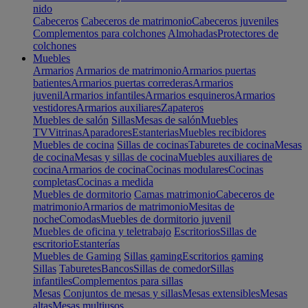
nido
Cabeceros
Cabeceros de matrimonio
Cabeceros juveniles
Complementos para colchones
Almohadas
Protectores de
colchones
Muebles
Armarios
Armarios de matrimonio
Armarios puertas
batientes
Armarios puertas correderas
Armarios
juvenil
Armarios infantiles
Armarios esquineros
Armarios
vestidores
Armarios auxiliares
Zapateros
Muebles de salón
Sillas
Mesas de salón
Muebles
TV
Vitrinas
Aparadores
Estanterias
Muebles recibidores
Muebles de cocina
Sillas de cocinas
Taburetes de cocina
Mesas
de cocina
Mesas y sillas de cocina
Muebles auxiliares de
cocina
Armarios de cocina
Cocinas modulares
Cocinas
completas
Cocinas a medida
Muebles de dormitorio
Camas matrimonio
Cabeceros de
matrimonio
Armarios de matrimonio
Mesitas de
noche
Comodas
Muebles de dormitorio juvenil
Muebles de oficina y teletrabajo
Escritorios
Sillas de
escritorio
Estanterías
Muebles de Gaming
Sillas gaming
Escritorios gaming
Sillas
Taburetes
Bancos
Sillas de comedor
Sillas
infantiles
Complementos para sillas
Mesas
Conjuntos de mesas y sillas
Mesas extensibles
Mesas
altas
Mesas multiusos