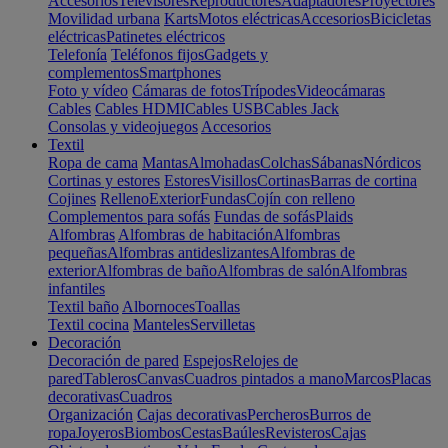
Accesorios
Televisores
Reproductores
Adaptadores
Proyectores
Movilidad urbana
Karts
Motos eléctricas
Accesorios
Bicicletas
eléctricas
Patinetes eléctricos
Telefonía
Teléfonos fijos
Gadgets y
complementos
Smartphones
Foto y vídeo
Cámaras de fotos
Trípodes
Videocámaras
Cables
Cables HDMI
Cables USB
Cables Jack
Consolas y videojuegos
Accesorios
Textil
Ropa de cama
Mantas
Almohadas
Colchas
Sábanas
Nórdicos
Cortinas y estores
Estores
Visillos
Cortinas
Barras de cortina
Cojines
Relleno
Exterior
Fundas
Cojín con relleno
Complementos para sofás
Fundas de sofás
Plaids
Alfombras
Alfombras de habitación
Alfombras
pequeñas
Alfombras antideslizantes
Alfombras de
exterior
Alfombras de baño
Alfombras de salón
Alfombras
infantiles
Textil baño
Albornoces
Toallas
Textil cocina
Manteles
Servilletas
Decoración
Decoración de pared
Espejos
Relojes de
pared
Tableros
Canvas
Cuadros pintados a mano
Marcos
Placas
decorativas
Cuadros
Organización
Cajas decorativas
Percheros
Burros de
ropa
Joyeros
Biombos
Cestas
Baúles
Revisteros
Cajas