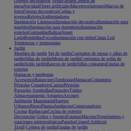
Objetos decorativos
Velas
Faroles
Centros de
mesa
Navidad
Flores artificiales
Maceteros
Jarrones
Marcos de
fotos
Figuras decorativas
Cajitas y
joyeros
Relojes
Ambientadores
Iluminación
Lámparas
Iluminación decorativa
Iluminación para
muebles
Iluminación para dormitorio
Iluminación
exterior
Guirnaldas
Balizas
Smart
Light
Bombillas
Focos
Iluminación con rieles
Cintas Led
Tendencias y temporadas
Jardín
Muebles de jardín
Set de jardín
Conjuntos de mesas y sillas de
jardín
Sillas de jardín
Mesas de jardín
Conjuntos de sofás de
jardín
Sofás jardín
Bancos de jardín
Sillas colgantes
Estufas de
exterior
Hamacas y tumbonas
Accesorios
Balancines
Tumbonas
Hamacas
Columpios
Pérgolas
Cenadores
Carpas
Pérgolas
Parasoles
Sombrillas
Parasoles
Toldos
Almacenamiento
Armarios
Arcones
Jardinería
Maquinaria
Huertos
Urbanos
Riego
Plantas
Jardineras
Compostadores
Cocina
Barbacoas
Cocina de exterior
Decoración
Grifos y fuentes
Estatuas
Macetas
Termómetros y
estaciones metereológicas
Paneles
Cesped Artificial
Textil
Cojines de jardín
Fundas de jardín