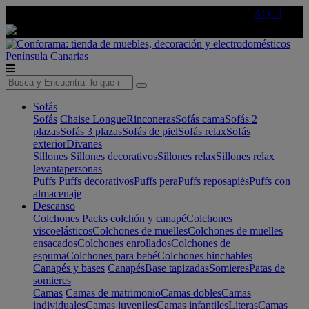
🔵Cambia tu electro con
-10% EXTRA
de descuento ☑️
AQUÍ
Península
Canarias
Sofás
Sofás
Chaise Longue
Rinconeras
Sofás cama
Sofás 2
plazas
Sofás 3 plazas
Sofás de piel
Sofás relax
Sofás
exterior
Divanes
Sillones
Sillones decorativos
Sillones relax
Sillones relax
levantapersonas
Puffs
Puffs decorativos
Puffs pera
Puffs reposapiés
Puffs con
almacenaje
Descanso
Colchones
Packs colchón y canapé
Colchones
viscoelásticos
Colchones de muelles
Colchones de muelles
ensacados
Colchones enrollados
Colchones de
espuma
Colchones para bebé
Colchones hinchables
Canapés y bases
Canapés
Base tapizadas
Somieres
Patas de
somieres
Camas
Camas de matrimonio
Camas dobles
Camas
individuales
Camas juveniles
Camas infantiles
Literas
Camas