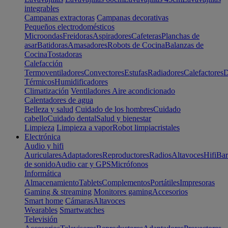
integrables
Campanas extractoras
Campanas decorativas
Pequeños electrodomésticos
Microondas
Freidoras
Aspiradores
Cafeteras
Planchas de
asar
Batidoras
Amasadores
Robots de Cocina
Balanzas de
Cocina
Tostadoras
Calefacción
Termoventiladores
Convectores
Estufas
Radiadores
Calefactores
D
Térmicos
Humidificadores
Climatización
Ventiladores
Aire acondicionado
Calentadores de agua
Belleza y salud
Cuidado de los hombres
Cuidado
cabello
Cuidado dental
Salud y bienestar
Limpieza
Limpieza a vapor
Robot limpiacristales
Electrónica
Audio y hifi
Auriculares
Adaptadores
Reproductores
Radios
Altavoces
Hifi
Bar
de sonido
Audio car y GPS
Micrófonos
Informática
Almacenamiento
Tablets
Complementos
Portátiles
Impresoras
Gaming & streaming
Monitores gaming
Accesorios
Smart home
Cámaras
Altavoces
Wearables
Smartwatches
Televisión