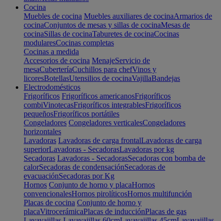
Cocina
Muebles de cocina
Muebles auxiliares de cocina
Armarios de
cocina
Conjuntos de mesas y sillas de cocina
Mesas de
cocina
Sillas de cocina
Taburetes de cocina
Cocinas
modulares
Cocinas completas
Cocinas a medida
Accesorios de cocina
Menaje
Servicio de
mesa
Cubertería
Cuchillos para chef
Vinos y
licores
Botellas
Utensilios de cocina
Vajilla
Bandejas
Electrodomésticos
Frigoríficos
Frigoríficos americanos
Frigoríficos
combi
Vinotecas
Frigoríficos integrables
Frigoríficos
pequeños
Frigoríficos portátiles
Congeladores
Congeladores verticales
Congeladores
horizontales
Lavadoras
Lavadoras de carga frontal
Lavadoras de carga
superior
Lavadoras - Secadoras
Lavadoras por kg
Secadoras
Lavadoras - Secadoras
Secadoras con bomba de
calor
Secadoras de condensación
Secadoras de
evacuación
Secadoras por Kg
Hornos
Conjunto de horno y placa
Hornos
convencionales
Hornos pirolíticos
Hornos multifunción
Placas de cocina
Conjunto de horno y
placa
Vitrocerámica
Placas de inducción
Placas de gas
Lavavajillas
Lavavajillas 60cm
Lavavajillas 45cm
Lavavajillas