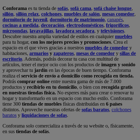
en nuestras tiendas física.
No esperes más para crear o renovar tu
hogar y transformarlo en un espacio con mucho estilo. Conforama
tiene 300
tiendas de muebles
físicas distribuidas en
6 países
distintos. Aproveche nuestras ofertas de
sofas baratos
,
colchones
baratos
y
liquidaciones de sofas
.
Conforama solo comercializa a través de su website o, físicamente,
en sus
tiendas de sofás
.
Alcalá de Guadaíra
,
Alcalá de Henares
,
Alcorcón
,
Alfafar
,
Alicante
,
Arinaga
,
Asturias
,
Badalona
,
Barakaldo
,
Barcelona
,
Burjassot
,
Castellón
,
Chafiras
,
Cordoba
,
Elche
,
Finestrat
,
Granada
,
Huércal de
Almería
,
La Coruña
,
La Laguna
,
La Zenia
,
Lanzarote
,
León
,
Lleida
,
Los Barrios
,
Madrid
,
Majadahonda
,
Málaga
,
Murcia
,
Orotava
,
Palma
,
Pamplona
,
Rivas
,
Sabadell
,
Sagunto
,
Salt, Girona
,
San Sebastian
,
Sant Boi
,
Santander
,
Santiago de Compostela
,
Sevilla
,
Tamaraceite
,
Terrassa
,
Viana
,
Vilanova i la Geltrú
,
Zaragoza
Ver más >>
© Conforama
Términos y Condiciones
Política de privacidad
Política de cookies
Configuración de Cookies