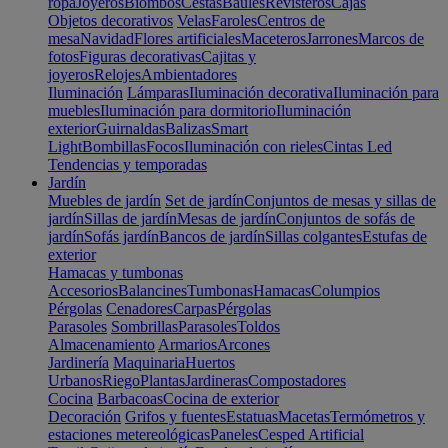
ropa
Joyeros
Biombos
Cestas
Baúles
Revisteros
Cajas
Objetos decorativos
Velas
Faroles
Centros de
mesa
Navidad
Flores artificiales
Maceteros
Jarrones
Marcos de
fotos
Figuras decorativas
Cajitas y
joyeros
Relojes
Ambientadores
Iluminación
Lámparas
Iluminación decorativa
Iluminación para
muebles
Iluminación para dormitorio
Iluminación
exterior
Guirnaldas
Balizas
Smart
Light
Bombillas
Focos
Iluminación con rieles
Cintas Led
Tendencias y temporadas
Jardín
Muebles de jardín
Set de jardín
Conjuntos de mesas y sillas de
jardín
Sillas de jardín
Mesas de jardín
Conjuntos de sofás de
jardín
Sofás jardín
Bancos de jardín
Sillas colgantes
Estufas de
exterior
Hamacas y tumbonas
Accesorios
Balancines
Tumbonas
Hamacas
Columpios
Pérgolas
Cenadores
Carpas
Pérgolas
Parasoles
Sombrillas
Parasoles
Toldos
Almacenamiento
Armarios
Arcones
Jardinería
Maquinaria
Huertos
Urbanos
Riego
Plantas
Jardineras
Compostadores
Cocina
Barbacoas
Cocina de exterior
Decoración
Grifos y fuentes
Estatuas
Macetas
Termómetros y
estaciones metereológicas
Paneles
Cesped Artificial