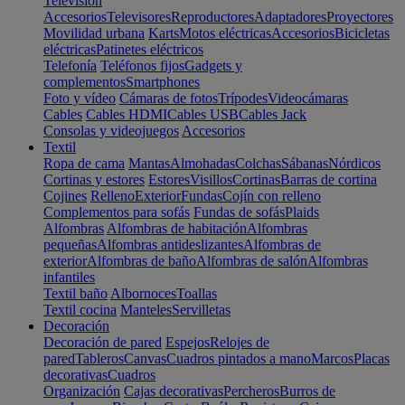
Televisión
Accesorios
Televisores
Reproductores
Adaptadores
Proyectores
Movilidad urbana
Karts
Motos eléctricas
Accesorios
Bicicletas
eléctricas
Patinetes eléctricos
Telefonía
Teléfonos fijos
Gadgets y
complementos
Smartphones
Foto y vídeo
Cámaras de fotos
Trípodes
Videocámaras
Cables
Cables HDMI
Cables USB
Cables Jack
Consolas y videojuegos
Accesorios
Textil
Ropa de cama
Mantas
Almohadas
Colchas
Sábanas
Nórdicos
Cortinas y estores
Estores
Visillos
Cortinas
Barras de cortina
Cojines
Relleno
Exterior
Fundas
Cojín con relleno
Complementos para sofás
Fundas de sofás
Plaids
Alfombras
Alfombras de habitación
Alfombras
pequeñas
Alfombras antideslizantes
Alfombras de
exterior
Alfombras de baño
Alfombras de salón
Alfombras
infantiles
Textil baño
Albornoces
Toallas
Textil cocina
Manteles
Servilletas
Decoración
Decoración de pared
Espejos
Relojes de
pared
Tableros
Canvas
Cuadros pintados a mano
Marcos
Placas
decorativas
Cuadros
Organización
Cajas decorativas
Percheros
Burros de