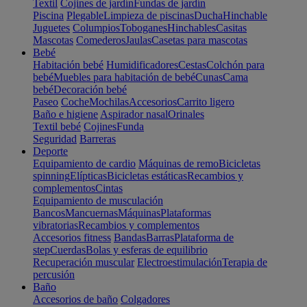
Textil
Cojines de jardín
Fundas de jardín
Piscina
Plegable
Limpieza de piscinas
Ducha
Hinchable
Juguetes
Columpios
Toboganes
Hinchables
Casitas
Mascotas
Comederos
Jaulas
Casetas para mascotas
Bebé
Habitación bebé
Humidificadores
Cestas
Colchón para
bebé
Muebles para habitación de bebé
Cunas
Cama
bebé
Decoración bebé
Paseo
Coche
Mochilas
Accesorios
Carrito ligero
Baño e higiene
Aspirador nasal
Orinales
Textil bebé
Cojines
Funda
Seguridad
Barreras
Deporte
Equipamiento de cardio
Máquinas de remo
Bicicletas
spinning
Elípticas
Bicicletas estáticas
Recambios y
complementos
Cintas
Equipamiento de musculación
Bancos
Mancuernas
Máquinas
Plataformas
vibratorias
Recambios y complementos
Accesorios fitness
Bandas
Barras
Plataforma de
step
Cuerdas
Bolas y esferas de equilibrio
Recuperación muscular
Electroestimulación
Terapia de
percusión
Baño
Accesorios de baño
Colgadores