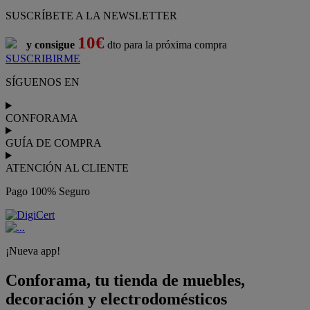
¡Nueva app!
Conforama, tu tienda de muebles,
decoración y electrodomésticos
Conforama
es tu tienda de
sofás
,
sofá cama
,
sofá chaise longue
,
sillón
,
sillón relax
,
colchones
,
muebles de salón
,
mesas comedor
,
dormitorio de juvenil
,
dormitorio de matrimonio
,
canapés
,
cocinas a medida
,
decoración
,
electrodomésticos
,
frigoríficos
,
microondas
,
lavavajillas
,
lavadora secadora
, y
televisiones
.
Descubre nuestra amplia variedad de estilos en cualquier
muebles
para tu hogar,
con los mejores precios y promociones
. Crea el
espacio en el que vives gracias a nuestros
muebles de comedor
y
habitaciones,
armarios
y
zapateros
,
mesas de comedor
y
sillas de
escritorio
. Además, podrás decorar tu casa con multitud de
artículos, tener el mejor ocio con los productos de
imagen y sonido
y aprovechar tu
jardín
en las épocas de buen tiempo. Conforama
realiza el
servicio de envío a domicilio como recogida en tienda.
Podrás
comprar online
entre nuestra gama de más de 7.000
productos y
recibirlo en tu domicilio
, o bien con
recogida gratis