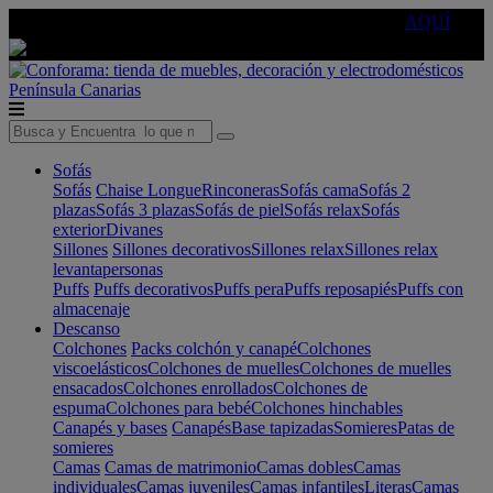
🔵Cambia tu electro con
-10% EXTRA
de descuento ☑️
AQUÍ
Península
Canarias
Sofás
Sofás
Chaise Longue
Rinconeras
Sofás cama
Sofás 2
plazas
Sofás 3 plazas
Sofás de piel
Sofás relax
Sofás
exterior
Divanes
Sillones
Sillones decorativos
Sillones relax
Sillones relax
levantapersonas
Puffs
Puffs decorativos
Puffs pera
Puffs reposapiés
Puffs con
almacenaje
Descanso
Colchones
Packs colchón y canapé
Colchones
viscoelásticos
Colchones de muelles
Colchones de muelles
ensacados
Colchones enrollados
Colchones de
espuma
Colchones para bebé
Colchones hinchables
Canapés y bases
Canapés
Base tapizadas
Somieres
Patas de
somieres
Camas
Camas de matrimonio
Camas dobles
Camas
individuales
Camas juveniles
Camas infantiles
Literas
Camas