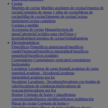
Cocina
Muebles de cocina
Muebles auxiliares de cocina
Armarios de
cocina
Conjuntos de mesas y sillas de cocina
Mesas de
cocina
Sillas de cocina
Taburetes de cocina
Cocinas
modulares
Cocinas completas
Cocinas a medida
Accesorios de cocina
Menaje
Servicio de
mesa
Cubertería
Cuchillos para chef
Vinos y
licores
Botellas
Utensilios de cocina
Vajilla
Bandejas
Electrodomésticos
Frigoríficos
Frigoríficos americanos
Frigoríficos
combi
Vinotecas
Frigoríficos integrables
Frigoríficos
pequeños
Frigoríficos portátiles
Congeladores
Congeladores verticales
Congeladores
horizontales
Lavadoras
Lavadoras de carga frontal
Lavadoras de carga
superior
Lavadoras - Secadoras
Lavadoras
integrables
Lavadoras por kg
Secadoras
Lavadoras - Secadoras
Secadoras con bomba de
calor
Secadoras de condensación
Secadoras de
evacuación
Secadoras por Kg
Hornos
Conjunto de horno y placa
Hornos
convencionales
Hornos pirolíticos
Hornos multifunción
Placas de cocina
Conjunto de horno y
placa
Vitrocerámica
Placas de inducción
Placas de gas