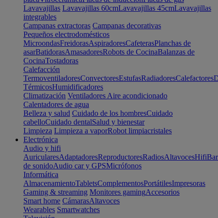
Lavavajillas
Lavavajillas 60cm
Lavavajillas 45cm
Lavavajillas
integrables
Campanas extractoras
Campanas decorativas
Pequeños electrodomésticos
Microondas
Freidoras
Aspiradores
Cafeteras
Planchas de
asar
Batidoras
Amasadores
Robots de Cocina
Balanzas de
Cocina
Tostadoras
Calefacción
Termoventiladores
Convectores
Estufas
Radiadores
Calefactores
D
Térmicos
Humidificadores
Climatización
Ventiladores
Aire acondicionado
Calentadores de agua
Belleza y salud
Cuidado de los hombres
Cuidado
cabello
Cuidado dental
Salud y bienestar
Limpieza
Limpieza a vapor
Robot limpiacristales
Electrónica
Audio y hifi
Auriculares
Adaptadores
Reproductores
Radios
Altavoces
Hifi
Bar
de sonido
Audio car y GPS
Micrófonos
Informática
Almacenamiento
Tablets
Complementos
Portátiles
Impresoras
Gaming & streaming
Monitores gaming
Accesorios
Smart home
Cámaras
Altavoces
Wearables
Smartwatches