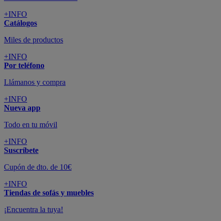
+INFO
Suscríbete
Cupón de dto. de 10€
+INFO
Tiendas de sofás y muebles
¡Encuentra la tuya!
+INFO
Tu cuenta
Promociones exclusivas
+INFO
El blog
Busca tu inspiración
+INFO
Grandes marcas de muebles, sofás,
colchones y electrodomésticos