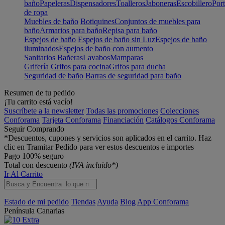
baño
Papeleras
Dispensadores
Toalleros
Jaboneras
Escobillero
Port
de ropa
Muebles de baño
Botiquines
Conjuntos de muebles para
baño
Armarios para baño
Repisa para baño
Espejos de baño
Espejos de baño sin Luz
Espejos de baño
iluminados
Espejos de baño con aumento
Sanitarios
Bañeras
Lavabos
Mamparas
Grifería
Grifos para cocina
Grifos para ducha
Seguridad de baño
Barras de seguridad para baño
Resumen de tu pedido
¡Tu carrito está vacío!
Suscríbete a la newsletter
Todas las promociones
Colecciones
Conforama
Tarjeta Conforama
Financiación
Catálogos Conforama
Seguir Comprando
*Descuentos, cupones y servicios son aplicados en el carrito. Haz
clic en Tramitar Pedido para ver estos descuentos e importes
Pago 100% seguro
Total con descuento
(IVA incluido*)
Ir Al Carrito
Estado de mi pedido
Tiendas
Ayuda
Blog
App Conforama
Península
Canarias