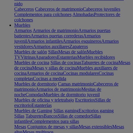
nido
Cabeceros
Cabeceros de matrimonio
Cabeceros juveniles
Complementos para colchones
Almohadas
Protectores de
colchones
Muebles
Armarios
Armarios de matrimonio
Armarios puertas
batientes
Armarios puertas correderas
Armarios
juvenil
Armarios infantiles
Armarios esquineros
Armarios
vestidores
Armarios auxiliares
Zapateros
Muebles de salón
Sillas
Mesas de salón
Muebles
TV
Vitrinas
Aparadores
Estanterias
Muebles recibidores
Muebles de cocina
Sillas de cocinas
Taburetes de cocina
Mesas
de cocina
Mesas y sillas de cocina
Muebles auxiliares de
cocina
Armarios de cocina
Cocinas modulares
Cocinas
completas
Cocinas a medida
Muebles de dormitorio
Camas matrimonio
Cabeceros de
matrimonio
Armarios de matrimonio
Mesitas de
noche
Comodas
Muebles de dormitorio juvenil
Muebles de oficina y teletrabajo
Escritorios
Sillas de
escritorio
Estanterías
Muebles de Gaming
Sillas gaming
Escritorios gaming
Sillas
Taburetes
Bancos
Sillas de comedor
Sillas
infantiles
Complementos para sillas
Mesas
Conjuntos de mesas y sillas
Mesas extensibles
Mesas
altas
Mesas multiusos