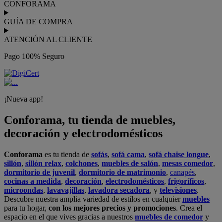
CONFORAMA
GUÍA DE COMPRA
ATENCIÓN AL CLIENTE
Pago 100% Seguro
¡Nueva app!
Conforama, tu tienda de muebles,
decoración y electrodomésticos
Conforama
es tu tienda de
sofás
,
sofá cama
,
sofá chaise longue
,
sillón
,
sillón relax
,
colchones
,
muebles de salón
,
mesas comedor
,
dormitorio de juvenil
,
dormitorio de matrimonio
,
canapés
,
cocinas a medida
,
decoración
,
electrodomésticos
,
frigoríficos
,
microondas
,
lavavajillas
,
lavadora secadora
, y
televisiones
.
Descubre nuestra amplia variedad de estilos en cualquier
muebles
para tu hogar,
con los mejores precios y promociones
. Crea el
espacio en el que vives gracias a nuestros
muebles de comedor
y