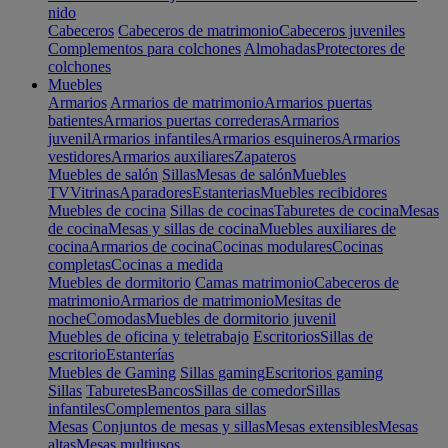
nido
Cabeceros
Cabeceros de matrimonio
Cabeceros juveniles
Complementos para colchones
Almohadas
Protectores de
colchones
Muebles
Armarios
Armarios de matrimonio
Armarios puertas
batientes
Armarios puertas correderas
Armarios
juvenil
Armarios infantiles
Armarios esquineros
Armarios
vestidores
Armarios auxiliares
Zapateros
Muebles de salón
Sillas
Mesas de salón
Muebles
TV
Vitrinas
Aparadores
Estanterias
Muebles recibidores
Muebles de cocina
Sillas de cocinas
Taburetes de cocina
Mesas
de cocina
Mesas y sillas de cocina
Muebles auxiliares de
cocina
Armarios de cocina
Cocinas modulares
Cocinas
completas
Cocinas a medida
Muebles de dormitorio
Camas matrimonio
Cabeceros de
matrimonio
Armarios de matrimonio
Mesitas de
noche
Comodas
Muebles de dormitorio juvenil
Muebles de oficina y teletrabajo
Escritorios
Sillas de
escritorio
Estanterías
Muebles de Gaming
Sillas gaming
Escritorios gaming
Sillas
Taburetes
Bancos
Sillas de comedor
Sillas
infantiles
Complementos para sillas
Mesas
Conjuntos de mesas y sillas
Mesas extensibles
Mesas
altas
Mesas multiusos