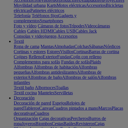
Accesorios
Televisores
Reproductores
Adaptadores
Proyectores
Movilidad urbana
Karts
Motos eléctricas
Accesorios
Bicicletas
eléctricas
Patinetes eléctricos
Telefonía
Teléfonos fijos
Gadgets y
complementos
Smartphones
Foto y vídeo
Cámaras de fotos
Trípodes
Videocámaras
Cables
Cables HDMI
Cables USB
Cables Jack
Consolas y videojuegos
Accesorios
Textil
Ropa de cama
Mantas
Almohadas
Colchas
Sábanas
Nórdicos
Cortinas y estores
Estores
Visillos
Cortinas
Barras de cortina
Cojines
Relleno
Exterior
Fundas
Cojín con relleno
Complementos para sofás
Fundas de sofás
Plaids
Alfombras
Alfombras de habitación
Alfombras
pequeñas
Alfombras antideslizantes
Alfombras de
exterior
Alfombras de baño
Alfombras de salón
Alfombras
infantiles
Textil baño
Albornoces
Toallas
Textil cocina
Manteles
Servilletas
Decoración
Decoración de pared
Espejos
Relojes de
pared
Tableros
Canvas
Cuadros pintados a mano
Marcos
Placas
decorativas
Cuadros
Organización
Cajas decorativas
Percheros
Burros de
ropa
Joyeros
Biombos
Cestas
Baúles
Revisteros
Cajas