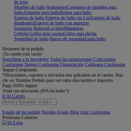
de ropa
Muebles de baño
Botiquines
Conjuntos de muebles para
baño
Armarios para baño
Repisa para baño
Espejos de baño
Espejos de baño sin Luz
Espejos de baño
iluminados
Espejos de baño con aumento
Sanitarios
Bañeras
Lavabos
Mamparas
Grifería
Grifos para cocina
Grifos para ducha
Seguridad de baño
Barras de seguridad para baño
Resumen de tu pedido
¡Tu carrito está vacío!
Suscríbete a la newsletter
Todas las promociones
Colecciones
Conforama
Tarjeta Conforama
Financiación
Catálogos Conforama
Seguir Comprando
*Descuentos, cupones y servicios son aplicados en el carrito. Haz
clic en Tramitar Pedido para ver estos descuentos e importes
Pago 100% seguro
Total con descuento
(IVA incluido*)
Ir Al Carrito
Estado de mi pedido
Tiendas
Ayuda
Blog
App Conforama
Península
Canarias