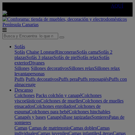
🔵Cambia tu electro con
-10% EXTRA
de descuento ☑️
AQUÍ
Península
Canarias
Sofás
Sofás
Chaise Longue
Rinconeras
Sofás cama
Sofás 2
plazas
Sofás 3 plazas
Sofás de piel
Sofás relax
Sofás
exterior
Divanes
Sillones
Sillones decorativos
Sillones relax
Sillones relax
levantapersonas
Puffs
Puffs decorativos
Puffs pera
Puffs reposapiés
Puffs con
almacenaje
Descanso
Colchones
Packs colchón y canapé
Colchones
viscoelásticos
Colchones de muelles
Colchones de muelles
ensacados
Colchones enrollados
Colchones de
espuma
Colchones para bebé
Colchones hinchables
Canapés y bases
Canapés
Base tapizadas
Somieres
Patas de
somieres
Camas
Camas de matrimonio
Camas dobles
Camas
individuales
Camas juveniles
Camas infantiles
Literas
Camas