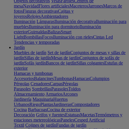
Objetos decorativos
Velas
Faroles
Centros de
mesa
Navidad
Flores artificiales
Maceteros
Jarrones
Marcos de
fotos
Figuras decorativas
Cajitas y
joyeros
Relojes
Ambientadores
Iluminación
Lámparas
Iluminación decorativa
Iluminación para
muebles
Iluminación para dormitorio
Iluminación
exterior
Guirnaldas
Balizas
Smart
Light
Bombillas
Focos
Iluminación con rieles
Cintas Led
Tendencias y temporadas
Jardín
Muebles de jardín
Set de jardín
Conjuntos de mesas y sillas de
jardín
Sillas de jardín
Mesas de jardín
Conjuntos de sofás de
jardín
Sofás jardín
Bancos de jardín
Sillas colgantes
Estufas de
exterior
Hamacas y tumbonas
Accesorios
Balancines
Tumbonas
Hamacas
Columpios
Pérgolas
Cenadores
Carpas
Pérgolas
Parasoles
Sombrillas
Parasoles
Toldos
Almacenamiento
Armarios
Arcones
Jardinería
Maquinaria
Huertos
Urbanos
Riego
Plantas
Jardineras
Compostadores
Cocina
Barbacoas
Cocina de exterior
Decoración
Grifos y fuentes
Estatuas
Macetas
Termómetros y
estaciones metereológicas
Paneles
Cesped Artificial
Textil
Cojines de jardín
Fundas de jardín