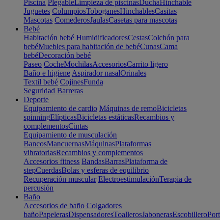
Piscina
Plegable
Limpieza de piscinas
Ducha
Hinchable
Juguetes
Columpios
Toboganes
Hinchables
Casitas
Mascotas
Comederos
Jaulas
Casetas para mascotas
Bebé
Habitación bebé
Humidificadores
Cestas
Colchón para
bebé
Muebles para habitación de bebé
Cunas
Cama
bebé
Decoración bebé
Paseo
Coche
Mochilas
Accesorios
Carrito ligero
Baño e higiene
Aspirador nasal
Orinales
Textil bebé
Cojines
Funda
Seguridad
Barreras
Deporte
Equipamiento de cardio
Máquinas de remo
Bicicletas
spinning
Elípticas
Bicicletas estáticas
Recambios y
complementos
Cintas
Equipamiento de musculación
Bancos
Mancuernas
Máquinas
Plataformas
vibratorias
Recambios y complementos
Accesorios fitness
Bandas
Barras
Plataforma de
step
Cuerdas
Bolas y esferas de equilibrio
Recuperación muscular
Electroestimulación
Terapia de
percusión
Baño
Accesorios de baño
Colgadores
baño
Papeleras
Dispensadores
Toalleros
Jaboneras
Escobillero
Port