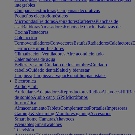
integrables
Campanas extractoras
Campanas decorativas
Pequeños electrodomésticos
Microondas
Freidoras
Aspiradores
Cafeteras
Planchas de
asar
Batidoras
Amasadores
Robots de Cocina
Balanzas de
Cocina
Tostadoras
Calefacción
Termoventiladores
Convectores
Estufas
Radiadores
Calefactores
D
Térmicos
Humidificadores
Climatización
Ventiladores
Aire acondicionado
Calentadores de agua
Belleza y salud
Cuidado de los hombres
Cuidado
cabello
Cuidado dental
Salud y bienestar
Limpieza
Limpieza a vapor
Robot limpiacristales
Electrónica
Audio y hifi
Auriculares
Adaptadores
Reproductores
Radios
Altavoces
Hifi
Bar
de sonido
Audio car y GPS
Micrófonos
Informática
Almacenamiento
Tablets
Complementos
Portátiles
Impresoras
Gaming & streaming
Monitores gaming
Accesorios
Smart home
Cámaras
Altavoces
Wearables
Smartwatches
Televisión