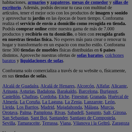
habitaciones,
armarios
y
zapateros
,
mesas de comedor
y
sillas de
escritorio
. Además, podrás decorar tu casa con multitud de
artículos, tener el mejor ocio con los productos de
imagen y sonido
y aprovechar tu
jardín
en las épocas de buen tiempo. Conforama
realiza el
servicio de envío a domicilio como recogida en tienda.
Podrás
comprar online
entre nuestra gama de más de 7.000
productos y
recibirlo en tu domicilio
, o bien con
recogida gratis
en nuestras tiendas física.
No esperes más para crear o renovar tu
hogar y transformarlo en un espacio con mucho estilo. Conforama
tiene 300
tiendas de muebles
físicas distribuidas en
6 países
distintos. Aproveche nuestras ofertas de
sofas baratos
,
colchones
baratos
y
liquidaciones de sofas
.
Conforama solo comercializa a través de su website o, físicamente,
en sus
tiendas de sofás
.
Alcalá de Guadaíra
,
Alcalá de Henares
,
Alcorcón
,
Alfafar
,
Alicante
,
Arinaga
,
Asturias
,
Badalona
,
Barakaldo
,
Barcelona
,
Burjassot
,
Castellón
,
Chafiras
,
Cordoba
,
Elche
,
Finestrat
,
Granada
,
Huércal de
Almería
,
La Coruña
,
La Laguna
,
La Zenia
,
Lanzarote
,
León
,
Lleida
,
Los Barrios
,
Madrid
,
Majadahonda
,
Málaga
,
Murcia
,
Orotava
,
Palma
,
Pamplona
,
Rivas
,
Sabadell
,
Sagunto
,
Salt, Girona
,
San Sebastian
,
Sant Boi
,
Santander
,
Santiago de Compostela
,
Sevilla
,
Tamaraceite
,
Terrassa
,
Viana
,
Vilanova i la Geltrú
,
Zaragoza