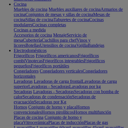
Cocina
Muebles de cocina
Muebles auxiliares de cocina
Armarios de
cocina
Conjuntos de mesas y sillas de cocina
Mesas de
cocina
Sillas de cocina
Taburetes de cocina
Cocinas
modulares
Cocinas completas
Cocinas a medida
Accesorios de cocina
Menaje
Servicio de
mesa
Cubertería
Cuchillos para chef
Vinos y
licores
Botellas
Utensilios de cocina
Vajilla
Bandejas
Electrodomésticos
Frigoríficos
Frigoríficos americanos
Frigoríficos
combi
Vinotecas
Frigoríficos integrables
Frigoríficos
pequeños
Frigoríficos portátiles
Congeladores
Congeladores verticales
Congeladores
horizontales
Lavadoras
Lavadoras de carga frontal
Lavadoras de carga
superior
Lavadoras - Secadoras
Lavadoras por kg
Secadoras
Lavadoras - Secadoras
Secadoras con bomba de
calor
Secadoras de condensación
Secadoras de
evacuación
Secadoras por Kg
Hornos
Conjunto de horno y placa
Hornos
convencionales
Hornos pirolíticos
Hornos multifunción
Placas de cocina
Conjunto de horno y
placa
Vitrocerámica
Placas de inducción
Placas de gas
Lavavajillas
Lavavajillas 60cm
Lavavajillas 45cm
Lavavajillas