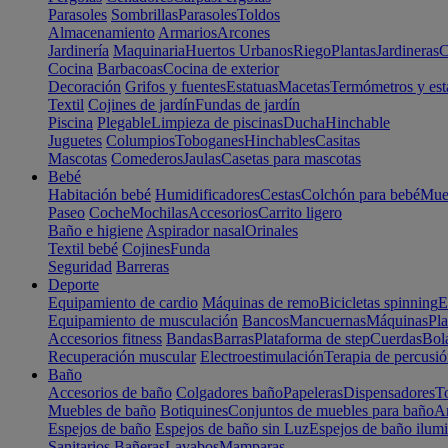
Parasoles
Sombrillas
Parasoles
Toldos
Almacenamiento
Armarios
Arcones
Jardinería
Maquinaria
Huertos Urbanos
Riego
Plantas
Jardineras
C
Cocina
Barbacoas
Cocina de exterior
Decoración
Grifos y fuentes
Estatuas
Macetas
Termómetros y est
Textil
Cojines de jardín
Fundas de jardín
Piscina
Plegable
Limpieza de piscinas
Ducha
Hinchable
Juguetes
Columpios
Toboganes
Hinchables
Casitas
Mascotas
Comederos
Jaulas
Casetas para mascotas
Bebé
Habitación bebé
Humidificadores
Cestas
Colchón para bebé
Mueb
Paseo
Coche
Mochilas
Accesorios
Carrito ligero
Baño e higiene
Aspirador nasal
Orinales
Textil bebé
Cojines
Funda
Seguridad
Barreras
Deporte
Equipamiento de cardio
Máquinas de remo
Bicicletas spinning
E
Equipamiento de musculación
Bancos
Mancuernas
Máquinas
Pla
Accesorios fitness
Bandas
Barras
Plataforma de step
Cuerdas
Bola
Recuperación muscular
Electroestimulación
Terapia de percusi
Baño
Accesorios de baño
Colgadores baño
Papeleras
Dispensadores
To
Muebles de baño
Botiquines
Conjuntos de muebles para baño
Ar
Espejos de baño
Espejos de baño sin Luz
Espejos de baño ilum
Sanitarios
Bañeras
Lavabos
Mamparas