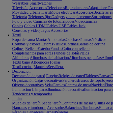
Wearables
Smartwatches
Televisión
Accesorios
Televisores
Reproductores
Adaptadores
Pr
Movilidad urbana
Karts
Motos eléctricas
Accesorios
Bicicletas el
Telefonía
Teléfonos fijos
Gadgets y complementos
Smartphones
Foto y vídeo
Cámaras de fotos
Trípodes
Videocámaras
Cables
Cables HDMI
Cables USB
Cables Jack
Consolas y videojuegos
Accesorios
Textil
Ropa de cama
Mantas
Almohadas
Colchas
Sábanas
Nórdicos
Cortinas y estores
Estores
Visillos
Cortinas
Barras de cortina
Cojines
Relleno
Exterior
Fundas
Cojín con relleno
Complementos para sofás
Fundas de sofás
Plaids
Alfombras
Alfombras de habitación
Alfombras pequeñas
Alfomb
Textil baño
Albornoces
Toallas
Textil cocina
Manteles
Servilletas
Decoración
Decoración de pared
Espejos
Relojes de pared
Tableros
Canvas
C
Organización
Cajas decorativas
Percheros
Burros de ropa
Joyero
Objetos decorativos
Velas
Faroles
Centros de mesa
Navidad
Flore
Iluminación
Lámparas
Iluminación decorativa
Iluminación para 
Tendencias y temporadas
Jardín
Muebles de jardín
Set de jardín
Conjuntos de mesas y sillas de j
Hamacas y tumbonas
Accesorios
Balancines
Tumbonas
Hamaca
Pérgolas
Cenadores
Carpas
Pérgolas