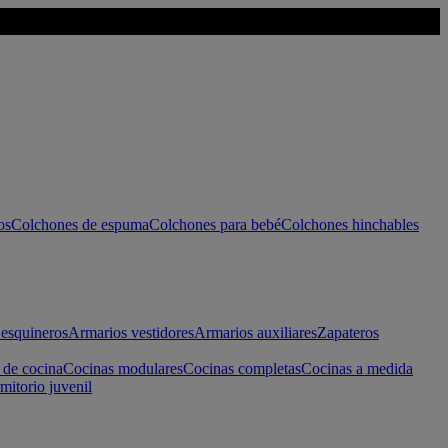
os
Colchones de espuma
Colchones para bebé
Colchones hinchables
esquineros
Armarios vestidores
Armarios auxiliares
Zapateros
 de cocina
Cocinas modulares
Cocinas completas
Cocinas a medida
mitorio juvenil