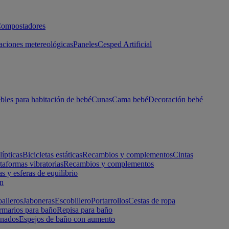
ompostadores
aciones metereológicas
Paneles
Cesped Artificial
les para habitación de bebé
Cunas
Cama bebé
Decoración bebé
lípticas
Bicicletas estáticas
Recambios y complementos
Cintas
taformas vibratorias
Recambios y complementos
s y esferas de equilibrio
ón
alleros
Jaboneras
Escobillero
Portarrollos
Cestas de ropa
marios para baño
Repisa para baño
inados
Espejos de baño con aumento