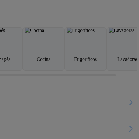
napés
Cocina
Frigoríficos
Lavadoras