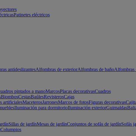
oyectores
éctricas
Patinetes eléctricos
ras antideslizantes
Alfombras de exterior
Alfombras de baño
Alfombras 
uadros pintados a mano
Marcos
Placas decorativas
Cuadros
s
Biombos
Cestas
Baúles
Revisteros
Cajas
s artificiales
Maceteros
Jarrones
Marcos de fotos
Figuras decorativas
Cajit
muebles
Iluminación para dormitorio
Iluminación exterior
Guirnaldas
Bali
ardín
Sillas de jardín
Mesas de jardín
Conjuntos de sofás de jardín
Sofás j
s
Columpios