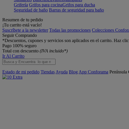
Grifería
Grifos para cocina
Grifos para ducha
Seguridad de baño
Barras de seguridad para baño
Resumen de tu pedido
¡Tu carrito está vacío!
Suscríbete a la newsletter
Todas las promociones
Colecciones Confo
Seguir Comprando
*Descuentos, cupones y servicios son aplicados en el carrito. Haz cli
Pago 100% seguro
Total con descuento
(IVA incluido*)
Ir Al Carrito
Estado de mi pedido
Tiendas
Ayuda
Blog
App Conforama
Península