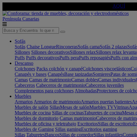
🔵Cambia tu electro con
-10% EXTRA
de descuento ☑️
AQUÍ
Península
Canarias
Sofás
Sofás
Chaise Longue
Rinconeras
Sofás cama
Sofás 2 plazas
Sofá
Sillones
Sillones decorativos
Sillones relax
Sillones relax levant
Puffs
Puffs decorativos
Puffs pera
Puffs reposapiés
Puffs con al
Descanso
Colchones
Packs colchón y canapé
Colchones viscoelásticos
Col
Canapés y bases
Canapés
Base tapizadas
Somieres
Patas de somi
Camas
Camas de matrimonio
Camas dobles
Camas individuales
Cabeceros
Cabeceros de matrimonio
Cabeceros juveniles
Complementos para colchones
Almohadas
Protectores de colch
Muebles
Armarios
Armarios de matrimonio
Armarios puertas batientes
Ar
Muebles de salón
Sillas
Mesas de salón
Muebles TV
Vitrinas
Apa
Muebles de cocina
Sillas de cocinas
Taburetes de cocina
Mesas d
Muebles de dormitorio
Camas matrimonio
Cabeceros de matrim
Muebles de oficina y teletrabajo
Escritorios
Sillas de escritorio
Es
Muebles de Gaming
Sillas gaming
Escritorios gaming
Sillas
Taburetes
Bancos
Sillas de comedor
Sillas infantiles
Complem