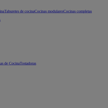
ina
Taburetes de cocina
Cocinas modulares
Cocinas completas
s
as de Cocina
Tostadoras