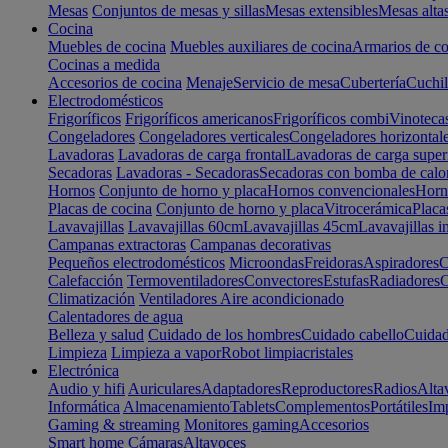
Mesas
Conjuntos de mesas y sillas
Mesas extensibles
Mesas alta
Cocina
Muebles de cocina
Muebles auxiliares de cocina
Armarios de co
Cocinas a medida
Accesorios de cocina
Menaje
Servicio de mesa
Cubertería
Cuchil
Electrodomésticos
Frigoríficos
Frigoríficos americanos
Frigoríficos combi
Vinoteca
Congeladores
Congeladores verticales
Congeladores horizontal
Lavadoras
Lavadoras de carga frontal
Lavadoras de carga super
Secadoras
Lavadoras - Secadoras
Secadoras con bomba de calo
Hornos
Conjunto de horno y placa
Hornos convencionales
Horno
Placas de cocina
Conjunto de horno y placa
Vitrocerámica
Placa
Lavavajillas
Lavavajillas 60cm
Lavavajillas 45cm
Lavavajillas i
Campanas extractoras
Campanas decorativas
Pequeños electrodomésticos
Microondas
Freidoras
Aspiradores
C
Calefacción
Termoventiladores
Convectores
Estufas
Radiadores
C
Climatización
Ventiladores
Aire acondicionado
Calentadores de agua
Belleza y salud
Cuidado de los hombres
Cuidado cabello
Cuidad
Limpieza
Limpieza a vapor
Robot limpiacristales
Electrónica
Audio y hifi
Auriculares
Adaptadores
Reproductores
Radios
Alta
Informática
Almacenamiento
Tablets
Complementos
Portátiles
Im
Gaming & streaming
Monitores gaming
Accesorios
Smart home
Cámaras
Altavoces