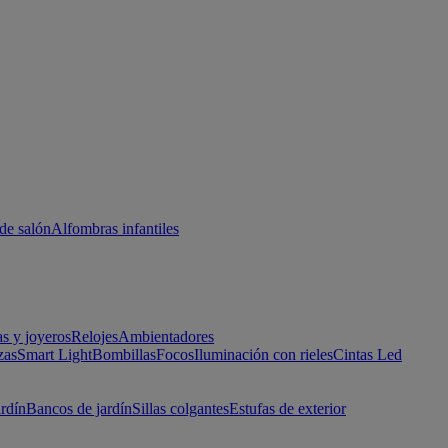
de salón
Alfombras infantiles
as y joyeros
Relojes
Ambientadores
zas
Smart Light
Bombillas
Focos
Iluminación con rieles
Cintas Led
ardín
Bancos de jardín
Sillas colgantes
Estufas de exterior