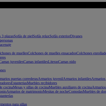
s 3 plazas
Sofás de piel
Sofás relax
Sofás exterior
Divanes
apersonas
macenaje
chones de muelles
Colchones de muelles ensacados
Colchones enrollad
eres
Camas juveniles
Camas infantiles
Literas
Camas nido
ones
marios puertas correderas
Armarios juvenil
Armarios infantiles
Armarios 
radores
Estanterias
Muebles recibidores
e cocina
Mesas y sillas de cocina
Muebles auxiliares de cocina
Armarios
onio
Armarios de matrimonio
Mesitas de noche
Comodas
Muebles de dor
tanterías
entos para sillas