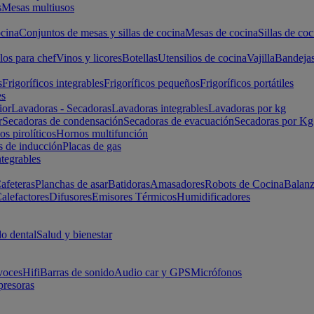
s
Mesas multiusos
cina
Conjuntos de mesas y sillas de cocina
Mesas de cocina
Sillas de coc
los para chef
Vinos y licores
Botellas
Utensilios de cocina
Vajilla
Bandeja
s
Frigoríficos integrables
Frigoríficos pequeños
Frigoríficos portátiles
es
ior
Lavadoras - Secadoras
Lavadoras integrables
Lavadoras por kg
r
Secadoras de condensación
Secadoras de evacuación
Secadoras por Kg
s pirolíticos
Hornos multifunción
s de inducción
Placas de gas
ntegrables
afeteras
Planchas de asar
Batidoras
Amasadores
Robots de Cocina
Balanz
alefactores
Difusores
Emisores Térmicos
Humidificadores
o dental
Salud y bienestar
voces
Hifi
Barras de sonido
Audio car y GPS
Micrófonos
presoras