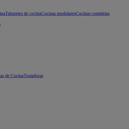
ina
Taburetes de cocina
Cocinas modulares
Cocinas completas
s
as de Cocina
Tostadoras