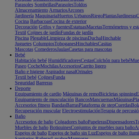
Parasoles
Sombrillas
Parasoles
Toldos
Almacenamiento
Armarios
Arcones
Jardinería
Maquinaria
Huertos Urbanos
Riego
Plantas
Jardineras
C
Cocina
Barbacoas
Cocina de exterior
Decoración
Grifos y fuentes
Estatuas
Macetas
Termómetros y est
Textil
Cojines de jardín
Fundas de jardín
Piscina
Plegable
Limpieza de piscinas
Ducha
Hinchable
Juguetes
Columpios
Toboganes
Hinchables
Casitas
Mascotas
Comederos
Jaulas
Casetas para mascotas
Bebé
Habitación bebé
Humidificadores
Cestas
Colchón para bebé
Mueb
Paseo
Coche
Mochilas
Accesorios
Carrito ligero
Baño e higiene
Aspirador nasal
Orinales
Textil bebé
Cojines
Funda
Seguridad
Barreras
Deporte
Equipamiento de cardio
Máquinas de remo
Bicicletas spinning
E
Equipamiento de musculación
Bancos
Mancuernas
Máquinas
Pla
Accesorios fitness
Bandas
Barras
Plataforma de step
Cuerdas
Bola
Recuperación muscular
Electroestimulación
Terapia de percusi
Baño
Accesorios de baño
Colgadores baño
Papeleras
Dispensadores
To
Muebles de baño
Botiquines
Conjuntos de muebles para baño
Ar
Espejos de baño
Espejos de baño sin Luz
Espejos de baño ilum
Sanitarios
Bañeras
Lavabos
Mamparas