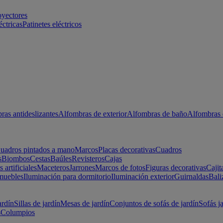
oyectores
éctricas
Patinetes eléctricos
ras antideslizantes
Alfombras de exterior
Alfombras de baño
Alfombras 
uadros pintados a mano
Marcos
Placas decorativas
Cuadros
s
Biombos
Cestas
Baúles
Revisteros
Cajas
s artificiales
Maceteros
Jarrones
Marcos de fotos
Figuras decorativas
Cajit
muebles
Iluminación para dormitorio
Iluminación exterior
Guirnaldas
Bali
ardín
Sillas de jardín
Mesas de jardín
Conjuntos de sofás de jardín
Sofás j
s
Columpios