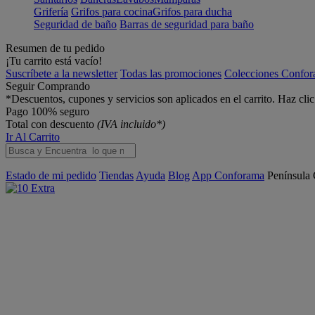
Grifería
Grifos para cocina
Grifos para ducha
Seguridad de baño
Barras de seguridad para baño
Resumen de tu pedido
¡Tu carrito está vacío!
Suscríbete a la newsletter
Todas las promociones
Colecciones Confo
Seguir Comprando
*Descuentos, cupones y servicios son aplicados en el carrito. Haz cli
Pago 100% seguro
Total con descuento
(IVA incluido*)
Ir Al Carrito
Estado de mi pedido
Tiendas
Ayuda
Blog
App Conforama
Península