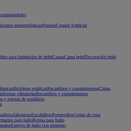
ompostadores
aciones metereológicas
Paneles
Cesped Artificial
les para habitación de bebé
Cunas
Cama bebé
Decoración bebé
lípticas
Bicicletas estáticas
Recambios y complementos
Cintas
taformas vibratorias
Recambios y complementos
s y esferas de equilibrio
ón
alleros
Jaboneras
Escobillero
Portarrollos
Cestas de ropa
marios para baño
Repisa para baño
inados
Espejos de baño con aumento