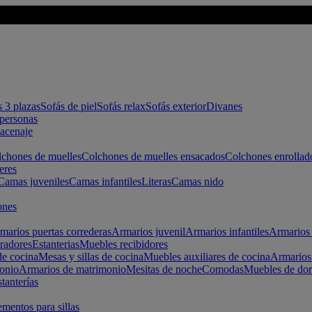
s 3 plazas
Sofás de piel
Sofás relax
Sofás exterior
Divanes
apersonas
macenaje
chones de muelles
Colchones de muelles ensacados
Colchones enrollad
eres
Camas juveniles
Camas infantiles
Literas
Camas nido
ones
marios puertas correderas
Armarios juvenil
Armarios infantiles
Armarios 
radores
Estanterias
Muebles recibidores
e cocina
Mesas y sillas de cocina
Muebles auxiliares de cocina
Armarios
onio
Armarios de matrimonio
Mesitas de noche
Comodas
Muebles de dor
tanterías
entos para sillas