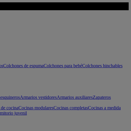
os
Colchones de espuma
Colchones para bebé
Colchones hinchables
esquineros
Armarios vestidores
Armarios auxiliares
Zapateros
 de cocina
Cocinas modulares
Cocinas completas
Cocinas a medida
mitorio juvenil