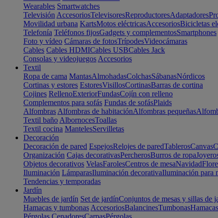
Wearables
Smartwatches
Televisión
Accesorios
Televisores
Reproductores
Adaptadores
Pr
Movilidad urbana
Karts
Motos eléctricas
Accesorios
Bicicletas el
Telefonía
Teléfonos fijos
Gadgets y complementos
Smartphones
Foto y vídeo
Cámaras de fotos
Trípodes
Videocámaras
Cables
Cables HDMI
Cables USB
Cables Jack
Consolas y videojuegos
Accesorios
Textil
Ropa de cama
Mantas
Almohadas
Colchas
Sábanas
Nórdicos
Cortinas y estores
Estores
Visillos
Cortinas
Barras de cortina
Cojines
Relleno
Exterior
Fundas
Cojín con relleno
Complementos para sofás
Fundas de sofás
Plaids
Alfombras
Alfombras de habitación
Alfombras pequeñas
Alfomb
Textil baño
Albornoces
Toallas
Textil cocina
Manteles
Servilletas
Decoración
Decoración de pared
Espejos
Relojes de pared
Tableros
Canvas
C
Organización
Cajas decorativas
Percheros
Burros de ropa
Joyero
Objetos decorativos
Velas
Faroles
Centros de mesa
Navidad
Flore
Iluminación
Lámparas
Iluminación decorativa
Iluminación para 
Tendencias y temporadas
Jardín
Muebles de jardín
Set de jardín
Conjuntos de mesas y sillas de j
Hamacas y tumbonas
Accesorios
Balancines
Tumbonas
Hamaca
Pérgolas
Cenadores
Carpas
Pérgolas