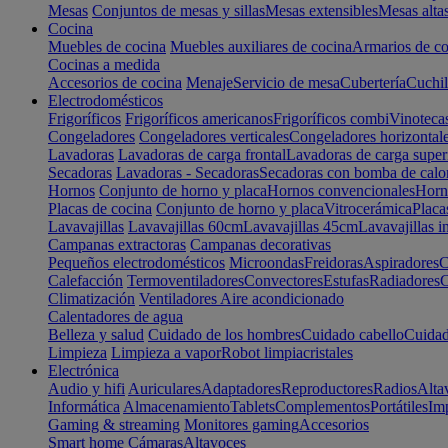
Mesas
Conjuntos de mesas y sillas
Mesas extensibles
Mesas alta
Cocina
Muebles de cocina
Muebles auxiliares de cocina
Armarios de co
Cocinas a medida
Accesorios de cocina
Menaje
Servicio de mesa
Cubertería
Cuchil
Electrodomésticos
Frigoríficos
Frigoríficos americanos
Frigoríficos combi
Vinoteca
Congeladores
Congeladores verticales
Congeladores horizontal
Lavadoras
Lavadoras de carga frontal
Lavadoras de carga super
Secadoras
Lavadoras - Secadoras
Secadoras con bomba de calo
Hornos
Conjunto de horno y placa
Hornos convencionales
Horno
Placas de cocina
Conjunto de horno y placa
Vitrocerámica
Placa
Lavavajillas
Lavavajillas 60cm
Lavavajillas 45cm
Lavavajillas i
Campanas extractoras
Campanas decorativas
Pequeños electrodomésticos
Microondas
Freidoras
Aspiradores
C
Calefacción
Termoventiladores
Convectores
Estufas
Radiadores
C
Climatización
Ventiladores
Aire acondicionado
Calentadores de agua
Belleza y salud
Cuidado de los hombres
Cuidado cabello
Cuidad
Limpieza
Limpieza a vapor
Robot limpiacristales
Electrónica
Audio y hifi
Auriculares
Adaptadores
Reproductores
Radios
Alta
Informática
Almacenamiento
Tablets
Complementos
Portátiles
Im
Gaming & streaming
Monitores gaming
Accesorios
Smart home
Cámaras
Altavoces