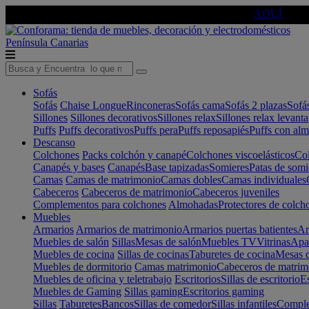
🔵Cambia tu electro con
-10% EXTRA
de descuento ☑️
AQUÍ
Península
Canarias
Sofás
Sofás
Chaise Longue
Rinconeras
Sofás cama
Sofás 2 plazas
Sofá
Sillones
Sillones decorativos
Sillones relax
Sillones relax levant
Puffs
Puffs decorativos
Puffs pera
Puffs reposapiés
Puffs con al
Descanso
Colchones
Packs colchón y canapé
Colchones viscoelásticos
Col
Canapés y bases
Canapés
Base tapizadas
Somieres
Patas de somi
Camas
Camas de matrimonio
Camas dobles
Camas individuales
Cabeceros
Cabeceros de matrimonio
Cabeceros juveniles
Complementos para colchones
Almohadas
Protectores de colch
Muebles
Armarios
Armarios de matrimonio
Armarios puertas batientes
Ar
Muebles de salón
Sillas
Mesas de salón
Muebles TV
Vitrinas
Apa
Muebles de cocina
Sillas de cocinas
Taburetes de cocina
Mesas d
Muebles de dormitorio
Camas matrimonio
Cabeceros de matrim
Muebles de oficina y teletrabajo
Escritorios
Sillas de escritorio
Es
Muebles de Gaming
Sillas gaming
Escritorios gaming
Sillas
Taburetes
Bancos
Sillas de comedor
Sillas infantiles
Complem