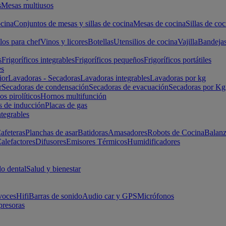
s
Mesas multiusos
cina
Conjuntos de mesas y sillas de cocina
Mesas de cocina
Sillas de coc
los para chef
Vinos y licores
Botellas
Utensilios de cocina
Vajilla
Bandeja
s
Frigoríficos integrables
Frigoríficos pequeños
Frigoríficos portátiles
es
ior
Lavadoras - Secadoras
Lavadoras integrables
Lavadoras por kg
r
Secadoras de condensación
Secadoras de evacuación
Secadoras por Kg
s pirolíticos
Hornos multifunción
s de inducción
Placas de gas
ntegrables
afeteras
Planchas de asar
Batidoras
Amasadores
Robots de Cocina
Balanz
alefactores
Difusores
Emisores Térmicos
Humidificadores
o dental
Salud y bienestar
voces
Hifi
Barras de sonido
Audio car y GPS
Micrófonos
presoras