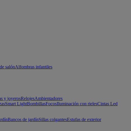
de salón
Alfombras infantiles
as y joyeros
Relojes
Ambientadores
zas
Smart Light
Bombillas
Focos
Iluminación con rieles
Cintas Led
ardín
Bancos de jardín
Sillas colgantes
Estufas de exterior