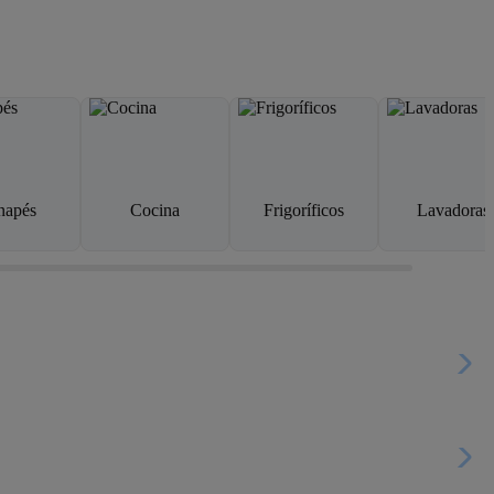
napés
Cocina
Frigoríficos
Lavadoras