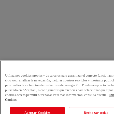
Utilizamos cookies propias y de terceros para garantizar el correcto funcionami
sitio web, analizar la navegación, mejorar nuestros servicios y mostrarte public
personalizada en función de tus hábitos de navegación. Puedes aceptar todas la
pulsando en “Aceptar”, o configurar tus preferencias para seleccionar qué tipos
cookies deseas permitir o rechazar. Para más información, consulta nuestra
Pol
Cookies
Aceptar Cookies
Rechazar todas