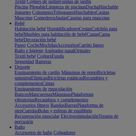
Textil
Cojines de jardín
Fundas de jardín
Piscina
Plegable
Limpieza de piscinas
Ducha
Hinchable
Juguetes
Columpios
Toboganes
Hinchables
Casitas
Mascotas
Comederos
Jaulas
Casetas para mascotas
Bebé
Habitación bebé
Humidificadores
Cestas
Colchón para
bebé
Muebles para habitación de bebé
Cunas
Cama
bebé
Decoración bebé
Paseo
Coche
Mochilas
Accesorios
Carrito ligero
Baño e higiene
Aspirador nasal
Orinales
Textil bebé
Cojines
Funda
Seguridad
Barreras
Deporte
Equipamiento de cardio
Máquinas de remo
Bicicletas
spinning
Elípticas
Bicicletas estáticas
Recambios y
complementos
Cintas
Equipamiento de musculación
Bancos
Mancuernas
Máquinas
Plataformas
vibratorias
Recambios y complementos
Accesorios fitness
Bandas
Barras
Plataforma de
step
Cuerdas
Bolas y esferas de equilibrio
Recuperación muscular
Electroestimulación
Terapia de
percusión
Baño
Accesorios de baño
Colgadores