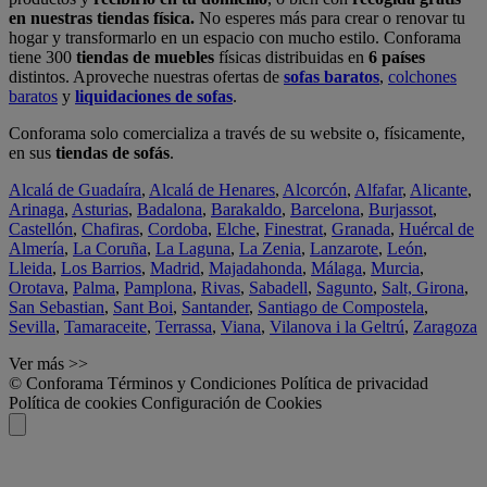
en nuestras tiendas física.
No esperes más para crear o renovar tu
hogar y transformarlo en un espacio con mucho estilo. Conforama
tiene 300
tiendas de muebles
físicas distribuidas en
6 países
distintos. Aproveche nuestras ofertas de
sofas baratos
,
colchones
baratos
y
liquidaciones de sofas
.
Conforama solo comercializa a través de su website o, físicamente,
en sus
tiendas de sofás
.
Alcalá de Guadaíra
,
Alcalá de Henares
,
Alcorcón
,
Alfafar
,
Alicante
,
Arinaga
,
Asturias
,
Badalona
,
Barakaldo
,
Barcelona
,
Burjassot
,
Castellón
,
Chafiras
,
Cordoba
,
Elche
,
Finestrat
,
Granada
,
Huércal de
Almería
,
La Coruña
,
La Laguna
,
La Zenia
,
Lanzarote
,
León
,
Lleida
,
Los Barrios
,
Madrid
,
Majadahonda
,
Málaga
,
Murcia
,
Orotava
,
Palma
,
Pamplona
,
Rivas
,
Sabadell
,
Sagunto
,
Salt, Girona
,
San Sebastian
,
Sant Boi
,
Santander
,
Santiago de Compostela
,
Sevilla
,
Tamaraceite
,
Terrassa
,
Viana
,
Vilanova i la Geltrú
,
Zaragoza
Ver más >>
© Conforama
Términos y Condiciones
Política de privacidad
Política de cookies
Configuración de Cookies