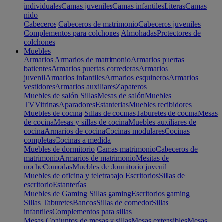
individuales
Camas juveniles
Camas infantiles
Literas
Camas
nido
Cabeceros
Cabeceros de matrimonio
Cabeceros juveniles
Complementos para colchones
Almohadas
Protectores de
colchones
Muebles
Armarios
Armarios de matrimonio
Armarios puertas
batientes
Armarios puertas correderas
Armarios
juvenil
Armarios infantiles
Armarios esquineros
Armarios
vestidores
Armarios auxiliares
Zapateros
Muebles de salón
Sillas
Mesas de salón
Muebles
TV
Vitrinas
Aparadores
Estanterias
Muebles recibidores
Muebles de cocina
Sillas de cocinas
Taburetes de cocina
Mesas
de cocina
Mesas y sillas de cocina
Muebles auxiliares de
cocina
Armarios de cocina
Cocinas modulares
Cocinas
completas
Cocinas a medida
Muebles de dormitorio
Camas matrimonio
Cabeceros de
matrimonio
Armarios de matrimonio
Mesitas de
noche
Comodas
Muebles de dormitorio juvenil
Muebles de oficina y teletrabajo
Escritorios
Sillas de
escritorio
Estanterías
Muebles de Gaming
Sillas gaming
Escritorios gaming
Sillas
Taburetes
Bancos
Sillas de comedor
Sillas
infantiles
Complementos para sillas
Mesas
Conjuntos de mesas y sillas
Mesas extensibles
Mesas