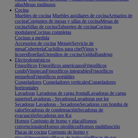
altas
Mesas multiusos
Cocina
Muebles de cocina
Muebles auxiliares de cocina
Armarios de
cocina
Conjuntos de mesas y sillas de cocina
Mesas de
cocina
Sillas de cocina
Taburetes de cocina
Cocinas
modulares
Cocinas completas
Cocinas a medida
Accesorios de cocina
Menaje
Servicio de
mesa
Cubertería
Cuchillos para chef
Vinos y
licores
Botellas
Utensilios de cocina
Vajilla
Bandejas
Electrodomésticos
Frigoríficos
Frigoríficos americanos
Frigoríficos
combi
Vinotecas
Frigoríficos integrables
Frigoríficos
pequeños
Frigoríficos portátiles
Congeladores
Congeladores verticales
Congeladores
horizontales
Lavadoras
Lavadoras de carga frontal
Lavadoras de carga
superior
Lavadoras - Secadoras
Lavadoras por kg
Secadoras
Lavadoras - Secadoras
Secadoras con bomba de
calor
Secadoras de condensación
Secadoras de
evacuación
Secadoras por Kg
Hornos
Conjunto de horno y placa
Hornos
convencionales
Hornos pirolíticos
Hornos multifunción
Placas de cocina
Conjunto de horno y
placa
Vitrocerámica
Placas de inducción
Placas de gas