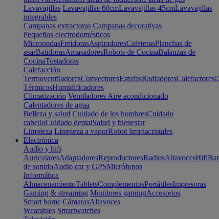
Lavavajillas
Lavavajillas 60cm
Lavavajillas 45cm
Lavavajillas
integrables
Campanas extractoras
Campanas decorativas
Pequeños electrodomésticos
Microondas
Freidoras
Aspiradores
Cafeteras
Planchas de
asar
Batidoras
Amasadores
Robots de Cocina
Balanzas de
Cocina
Tostadoras
Calefacción
Termoventiladores
Convectores
Estufas
Radiadores
Calefactores
D
Térmicos
Humidificadores
Climatización
Ventiladores
Aire acondicionado
Calentadores de agua
Belleza y salud
Cuidado de los hombres
Cuidado
cabello
Cuidado dental
Salud y bienestar
Limpieza
Limpieza a vapor
Robot limpiacristales
Electrónica
Audio y hifi
Auriculares
Adaptadores
Reproductores
Radios
Altavoces
Hifi
Bar
de sonido
Audio car y GPS
Micrófonos
Informática
Almacenamiento
Tablets
Complementos
Portátiles
Impresoras
Gaming & streaming
Monitores gaming
Accesorios
Smart home
Cámaras
Altavoces
Wearables
Smartwatches