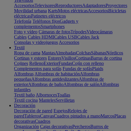
Televisión
Accesorios
Televisores
Reproductores
Adaptadores
Proyectores
Movilidad urbana
Karts
Motos eléctricas
Accesorios
Bicicletas
eléctricas
Patinetes eléctricos
Telefonía
Teléfonos fijos
Gadgets y
complementos
Smartphones
Foto y vídeo
Cámaras de fotos
Trípodes
Videocámaras
Cables
Cables HDMI
Cables USB
Cables Jack
Consolas y videojuegos
Accesorios
Textil
Ropa de cama
Mantas
Almohadas
Colchas
Sábanas
Nórdicos
Cortinas y estores
Estores
Visillos
Cortinas
Barras de cortina
Cojines
Relleno
Exterior
Fundas
Cojín con relleno
Complementos para sofás
Fundas de sofás
Plaids
Alfombras
Alfombras de habitación
Alfombras
pequeñas
Alfombras antideslizantes
Alfombras de
exterior
Alfombras de baño
Alfombras de salón
Alfombras
infantiles
Textil baño
Albornoces
Toallas
Textil cocina
Manteles
Servilletas
Decoración
Decoración de pared
Espejos
Relojes de
pared
Tableros
Canvas
Cuadros pintados a mano
Marcos
Placas
decorativas
Cuadros
Organización
Cajas decorativas
Percheros
Burros de