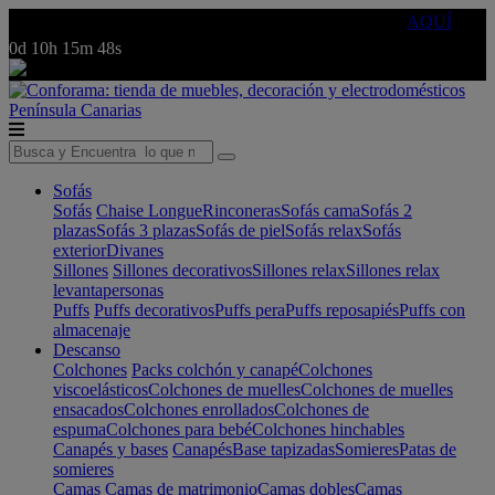
🔵Cambia tu electro con
-10% EXTRA
de descuento ☑️
AQUÍ
0d
10h
15m
48s
Península
Canarias
Sofás
Sofás
Chaise Longue
Rinconeras
Sofás cama
Sofás 2
plazas
Sofás 3 plazas
Sofás de piel
Sofás relax
Sofás
exterior
Divanes
Sillones
Sillones decorativos
Sillones relax
Sillones relax
levantapersonas
Puffs
Puffs decorativos
Puffs pera
Puffs reposapiés
Puffs con
almacenaje
Descanso
Colchones
Packs colchón y canapé
Colchones
viscoelásticos
Colchones de muelles
Colchones de muelles
ensacados
Colchones enrollados
Colchones de
espuma
Colchones para bebé
Colchones hinchables
Canapés y bases
Canapés
Base tapizadas
Somieres
Patas de
somieres
Camas
Camas de matrimonio
Camas dobles
Camas