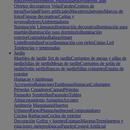
ropa
Joyeros
Biombos
Cestas
Baúles
Revisteros
Cajas
Objetos decorativos
Velas
Faroles
Centros de
mesa
Navidad
Flores artificiales
Maceteros
Jarrones
Marcos de
fotos
Figuras decorativas
Cajitas y
joyeros
Relojes
Ambientadores
Iluminación
Lámparas
Iluminación decorativa
Iluminación para
muebles
Iluminación para dormitorio
Iluminación
exterior
Guirnaldas
Balizas
Smart
Light
Bombillas
Focos
Iluminación con rieles
Cintas Led
Tendencias y temporadas
Jardín
Muebles de jardín
Set de jardín
Conjuntos de mesas y sillas de
jardín
Sillas de jardín
Mesas de jardín
Conjuntos de sofás de
jardín
Sofás jardín
Bancos de jardín
Sillas colgantes
Estufas de
exterior
Hamacas y tumbonas
Accesorios
Balancines
Tumbonas
Hamacas
Columpios
Pérgolas
Cenadores
Carpas
Pérgolas
Parasoles
Sombrillas
Parasoles
Toldos
Almacenamiento
Armarios
Arcones
Jardinería
Maquinaria
Huertos
Urbanos
Riego
Plantas
Jardineras
Compostadores
Cocina
Barbacoas
Cocina de exterior
Decoración
Grifos y fuentes
Estatuas
Macetas
Termómetros y
estaciones metereológicas
Paneles
Cesped Artificial