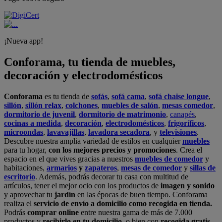
¡Nueva app!
Conforama, tu tienda de muebles,
decoración y electrodomésticos
Conforama
es tu tienda de
sofás
,
sofá cama
,
sofá chaise longue
,
sillón
,
sillón relax
,
colchones
,
muebles de salón
,
mesas comedor
,
dormitorio de juvenil
,
dormitorio de matrimonio
,
canapés
,
cocinas a medida
,
decoración
,
electrodomésticos
,
frigoríficos
,
microondas
,
lavavajillas
,
lavadora secadora
, y
televisiones
.
Descubre nuestra amplia variedad de estilos en cualquier
muebles
para tu hogar,
con los mejores precios y promociones
. Crea el
espacio en el que vives gracias a nuestros
muebles de comedor
y
habitaciones,
armarios
y
zapateros
,
mesas de comedor
y
sillas de
escritorio
. Además, podrás decorar tu casa con multitud de
artículos, tener el mejor ocio con los productos de
imagen y sonido
y aprovechar tu
jardín
en las épocas de buen tiempo. Conforama
realiza el
servicio de envío a domicilio como recogida en tienda.
Podrás
comprar online
entre nuestra gama de más de 7.000
productos y
recibirlo en tu domicilio
, o bien con
recogida gratis