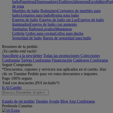
baño
Papeleras
Dispensadores
Toalleros
Jaboneras
Escobillero
Port
de ropa
Muebles de baño
Botiquines
Conjuntos de muebles para
baño
Armarios para baño
Repisa para baño
Espejos de baño
Espejos de baño sin Luz
Espejos de baño
iluminados
Espejos de baño con aumento
Sanitarios
Bañeras
Lavabos
Mamparas
Grifería
Grifos para cocina
Grifos para ducha
Seguridad de baño
Barras de seguridad para baño
Resumen de tu pedido
¡Tu carrito está vacío!
Suscríbete a la newsletter
Todas las promociones
Colecciones
Conforama
Tarjeta Conforama
Financiación
Catálogos Conforama
Seguir Comprando
*Descuentos, cupones y servicios son aplicados en el carrito. Haz
clic en Tramitar Pedido para ver estos descuentos e importes
Pago 100% seguro
Total con descuento
(IVA incluido*)
Ir Al Carrito
Estado de mi pedido
Tiendas
Ayuda
Blog
App Conforama
Península
Canarias