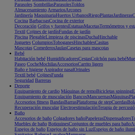
Parasoles
Sombrillas
Parasoles
Toldos
Almacenamiento
Armarios
Arcones
Jardinería
Maquinaria
Huertos Urbanos
Riego
Plantas
Jardineras
C
Cocina
Barbacoas
Cocina de exterior
Decoración
Grifos y fuentes
Estatuas
Macetas
Termómetros y est
Textil
Cojines de jardín
Fundas de jardín
Piscina
Plegable
Limpieza de piscinas
Ducha
Hinchable
Juguetes
Columpios
Toboganes
Hinchables
Casitas
Mascotas
Comederos
Jaulas
Casetas para mascotas
Bebé
Habitación bebé
Humidificadores
Cestas
Colchón para bebé
Mueb
Paseo
Coche
Mochilas
Accesorios
Carrito ligero
Baño e higiene
Aspirador nasal
Orinales
Textil bebé
Cojines
Funda
Seguridad
Barreras
Deporte
Equipamiento de cardio
Máquinas de remo
Bicicletas spinning
E
Equipamiento de musculación
Bancos
Mancuernas
Máquinas
Pla
Accesorios fitness
Bandas
Barras
Plataforma de step
Cuerdas
Bola
Recuperación muscular
Electroestimulación
Terapia de percusi
Baño
Accesorios de baño
Colgadores baño
Papeleras
Dispensadores
To
Muebles de baño
Botiquines
Conjuntos de muebles para baño
Ar
Espejos de baño
Espejos de baño sin Luz
Espejos de baño ilum
Sanitarios
Bañeras
Lavabos
Mamparas