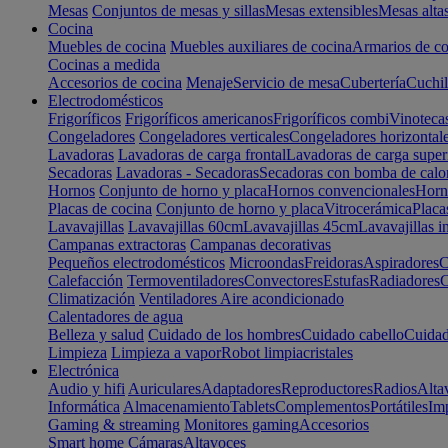
Mesas
Conjuntos de mesas y sillas
Mesas extensibles
Mesas alta
Cocina
Muebles de cocina
Muebles auxiliares de cocina
Armarios de co
Cocinas a medida
Accesorios de cocina
Menaje
Servicio de mesa
Cubertería
Cuchil
Electrodomésticos
Frigoríficos
Frigoríficos americanos
Frigoríficos combi
Vinoteca
Congeladores
Congeladores verticales
Congeladores horizontal
Lavadoras
Lavadoras de carga frontal
Lavadoras de carga super
Secadoras
Lavadoras - Secadoras
Secadoras con bomba de calo
Hornos
Conjunto de horno y placa
Hornos convencionales
Horno
Placas de cocina
Conjunto de horno y placa
Vitrocerámica
Placa
Lavavajillas
Lavavajillas 60cm
Lavavajillas 45cm
Lavavajillas i
Campanas extractoras
Campanas decorativas
Pequeños electrodomésticos
Microondas
Freidoras
Aspiradores
C
Calefacción
Termoventiladores
Convectores
Estufas
Radiadores
C
Climatización
Ventiladores
Aire acondicionado
Calentadores de agua
Belleza y salud
Cuidado de los hombres
Cuidado cabello
Cuidad
Limpieza
Limpieza a vapor
Robot limpiacristales
Electrónica
Audio y hifi
Auriculares
Adaptadores
Reproductores
Radios
Alta
Informática
Almacenamiento
Tablets
Complementos
Portátiles
Im
Gaming & streaming
Monitores gaming
Accesorios
Smart home
Cámaras
Altavoces