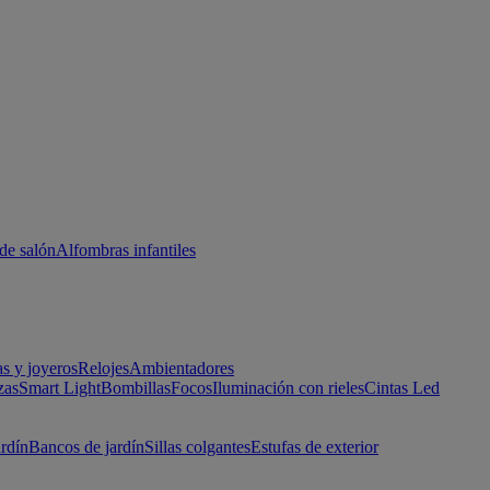
de salón
Alfombras infantiles
as y joyeros
Relojes
Ambientadores
zas
Smart Light
Bombillas
Focos
Iluminación con rieles
Cintas Led
ardín
Bancos de jardín
Sillas colgantes
Estufas de exterior