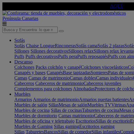
🔵Cambia tu electro con
-10% EXTRA
de descuento ☑️
AQUÍ
Península
Canarias
Sofás
Sofás
Chaise Longue
Rinconeras
Sofás cama
Sofás 2 plazas
Sofá
Sillones
Sillones decorativos
Sillones relax
Sillones relax levant
Puffs
Puffs decorativos
Puffs pera
Puffs reposapiés
Puffs con al
Descanso
Colchones
Packs colchón y canapé
Colchones viscoelásticos
Col
Canapés y bases
Canapés
Base tapizadas
Somieres
Patas de somi
Camas
Camas de matrimonio
Camas dobles
Camas individuales
Cabeceros
Cabeceros de matrimonio
Cabeceros juveniles
Complementos para colchones
Almohadas
Protectores de colch
Muebles
Armarios
Armarios de matrimonio
Armarios puertas batientes
Ar
Muebles de salón
Sillas
Mesas de salón
Muebles TV
Vitrinas
Apa
Muebles de cocina
Sillas de cocinas
Taburetes de cocina
Mesas d
Muebles de dormitorio
Camas matrimonio
Cabeceros de matrim
Muebles de oficina y teletrabajo
Escritorios
Sillas de escritorio
Es
Muebles de Gaming
Sillas gaming
Escritorios gaming
Sillas
Taburetes
Bancos
Sillas de comedor
Sillas infantiles
Complem