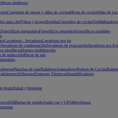
s
Mesas multiusos
cina
Conjuntos de mesas y sillas de cocina
Mesas de cocina
Sillas de coc
los para chef
Vinos y licores
Botellas
Utensilios de cocina
Vajilla
Bandeja
s
Frigoríficos integrables
Frigoríficos pequeños
Frigoríficos portátiles
es
ior
Lavadoras - Secadoras
Lavadoras por kg
r
Secadoras de condensación
Secadoras de evacuación
Secadoras por Kg
s pirolíticos
Hornos multifunción
s de inducción
Placas de gas
ntegrables
afeteras
Planchas de asar
Batidoras
Amasadores
Robots de Cocina
Balanz
alefactores
Difusores
Emisores Térmicos
Humidificadores
o dental
Salud y bienestar
voces
Hifi
Barras de sonido
Audio car y GPS
Micrófonos
presoras