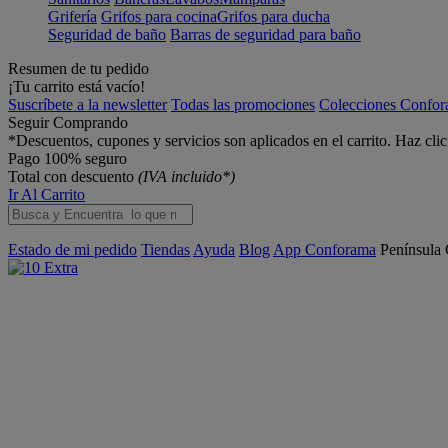
Grifería
Grifos para cocina
Grifos para ducha
Seguridad de baño
Barras de seguridad para baño
Resumen de tu pedido
¡Tu carrito está vacío!
Suscríbete a la newsletter
Todas las promociones
Colecciones Confo
Seguir Comprando
*Descuentos, cupones y servicios son aplicados en el carrito. Haz cli
Pago 100% seguro
Total con descuento
(IVA incluido*)
Ir Al Carrito
Estado de mi pedido
Tiendas
Ayuda
Blog
App Conforama
Península