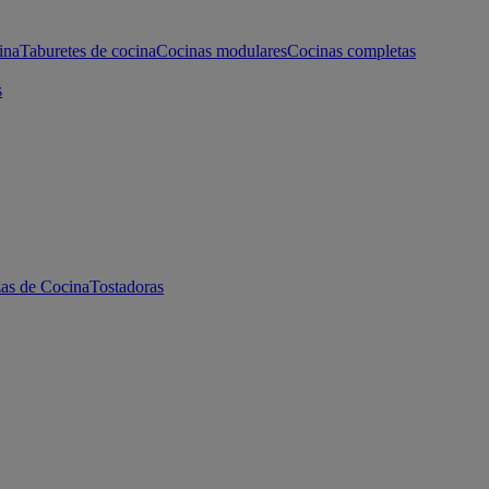
ina
Taburetes de cocina
Cocinas modulares
Cocinas completas
s
as de Cocina
Tostadoras