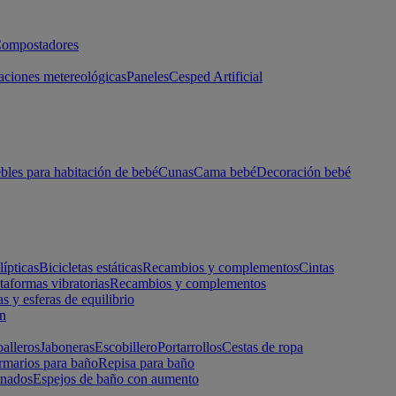
ompostadores
aciones metereológicas
Paneles
Cesped Artificial
les para habitación de bebé
Cunas
Cama bebé
Decoración bebé
lípticas
Bicicletas estáticas
Recambios y complementos
Cintas
taformas vibratorias
Recambios y complementos
s y esferas de equilibrio
ón
alleros
Jaboneras
Escobillero
Portarrollos
Cestas de ropa
marios para baño
Repisa para baño
inados
Espejos de baño con aumento