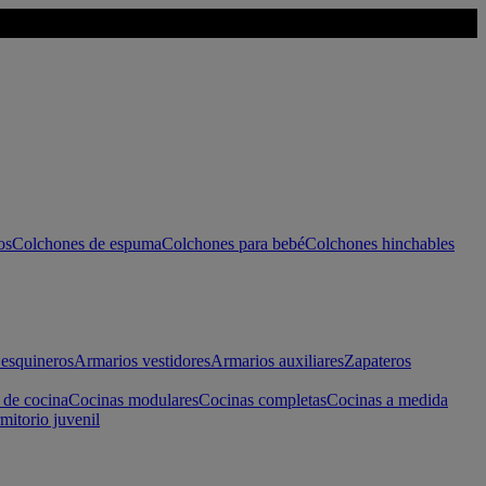
os
Colchones de espuma
Colchones para bebé
Colchones hinchables
esquineros
Armarios vestidores
Armarios auxiliares
Zapateros
 de cocina
Cocinas modulares
Cocinas completas
Cocinas a medida
mitorio juvenil