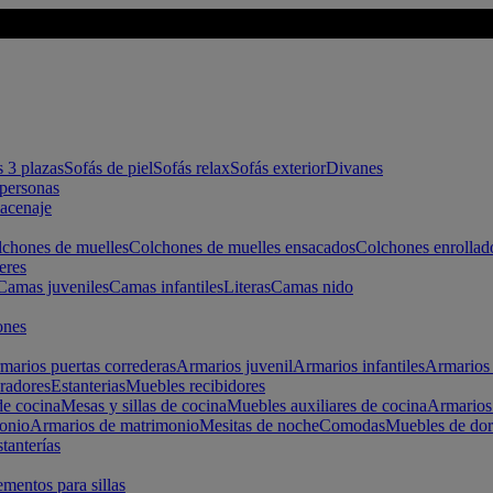
s 3 plazas
Sofás de piel
Sofás relax
Sofás exterior
Divanes
apersonas
macenaje
chones de muelles
Colchones de muelles ensacados
Colchones enrollad
eres
Camas juveniles
Camas infantiles
Literas
Camas nido
ones
marios puertas correderas
Armarios juvenil
Armarios infantiles
Armarios 
radores
Estanterias
Muebles recibidores
e cocina
Mesas y sillas de cocina
Muebles auxiliares de cocina
Armarios
onio
Armarios de matrimonio
Mesitas de noche
Comodas
Muebles de dor
tanterías
entos para sillas