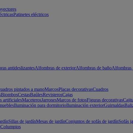
oyectores
éctricas
Patinetes eléctricos
ras antideslizantes
Alfombras de exterior
Alfombras de baño
Alfombras 
uadros pintados a mano
Marcos
Placas decorativas
Cuadros
s
Biombos
Cestas
Baúles
Revisteros
Cajas
s artificiales
Maceteros
Jarrones
Marcos de fotos
Figuras decorativas
Cajit
muebles
Iluminación para dormitorio
Iluminación exterior
Guirnaldas
Bali
ardín
Sillas de jardín
Mesas de jardín
Conjuntos de sofás de jardín
Sofás j
s
Columpios