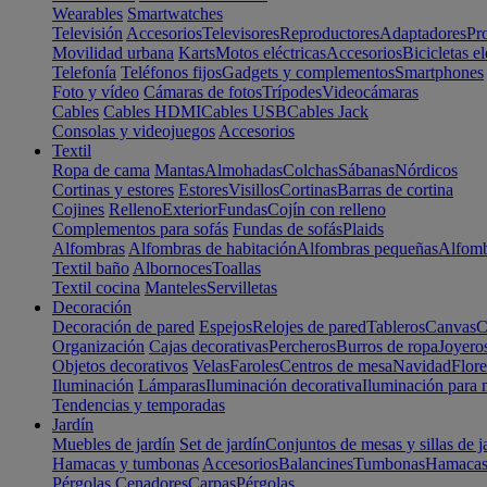
Wearables
Smartwatches
Televisión
Accesorios
Televisores
Reproductores
Adaptadores
Pr
Movilidad urbana
Karts
Motos eléctricas
Accesorios
Bicicletas el
Telefonía
Teléfonos fijos
Gadgets y complementos
Smartphones
Foto y vídeo
Cámaras de fotos
Trípodes
Videocámaras
Cables
Cables HDMI
Cables USB
Cables Jack
Consolas y videojuegos
Accesorios
Textil
Ropa de cama
Mantas
Almohadas
Colchas
Sábanas
Nórdicos
Cortinas y estores
Estores
Visillos
Cortinas
Barras de cortina
Cojines
Relleno
Exterior
Fundas
Cojín con relleno
Complementos para sofás
Fundas de sofás
Plaids
Alfombras
Alfombras de habitación
Alfombras pequeñas
Alfomb
Textil baño
Albornoces
Toallas
Textil cocina
Manteles
Servilletas
Decoración
Decoración de pared
Espejos
Relojes de pared
Tableros
Canvas
C
Organización
Cajas decorativas
Percheros
Burros de ropa
Joyero
Objetos decorativos
Velas
Faroles
Centros de mesa
Navidad
Flore
Iluminación
Lámparas
Iluminación decorativa
Iluminación para 
Tendencias y temporadas
Jardín
Muebles de jardín
Set de jardín
Conjuntos de mesas y sillas de j
Hamacas y tumbonas
Accesorios
Balancines
Tumbonas
Hamaca
Pérgolas
Cenadores
Carpas
Pérgolas