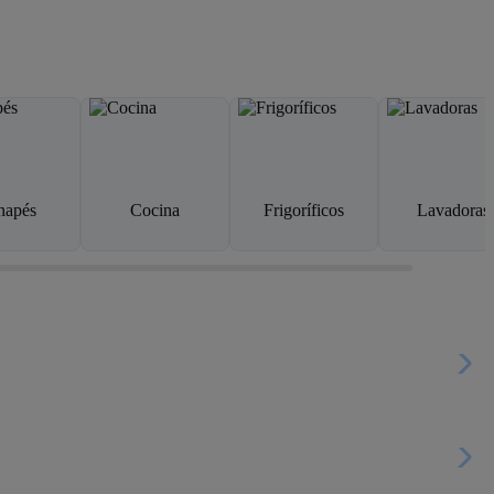
napés
Cocina
Frigoríficos
Lavadoras