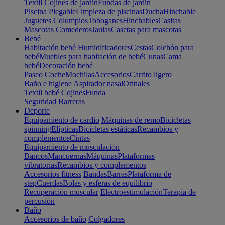
Textil
Cojines de jardín
Fundas de jardín
Piscina
Plegable
Limpieza de piscinas
Ducha
Hinchable
Juguetes
Columpios
Toboganes
Hinchables
Casitas
Mascotas
Comederos
Jaulas
Casetas para mascotas
Bebé
Habitación bebé
Humidificadores
Cestas
Colchón para
bebé
Muebles para habitación de bebé
Cunas
Cama
bebé
Decoración bebé
Paseo
Coche
Mochilas
Accesorios
Carrito ligero
Baño e higiene
Aspirador nasal
Orinales
Textil bebé
Cojines
Funda
Seguridad
Barreras
Deporte
Equipamiento de cardio
Máquinas de remo
Bicicletas
spinning
Elípticas
Bicicletas estáticas
Recambios y
complementos
Cintas
Equipamiento de musculación
Bancos
Mancuernas
Máquinas
Plataformas
vibratorias
Recambios y complementos
Accesorios fitness
Bandas
Barras
Plataforma de
step
Cuerdas
Bolas y esferas de equilibrio
Recuperación muscular
Electroestimulación
Terapia de
percusión
Baño
Accesorios de baño
Colgadores