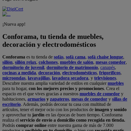
¡Nueva app!
Conforama, tu tienda de muebles,
decoración y electrodomésticos
Conforama
es tu tienda de
sofás
,
sofá cama
,
sofá chaise longue
,
sillón
,
sillón relax
,
colchones
,
muebles de salón
,
mesas comedor
,
dormitorio de juvenil
,
dormitorio de matrimonio
,
canapés
,
cocinas a medida
,
decoración
,
electrodomésticos
,
frigoríficos
,
microondas
,
lavavajillas
,
lavadora secadora
, y
televisiones
.
Descubre nuestra amplia variedad de estilos en cualquier
muebles
para tu hogar,
con los mejores precios y promociones
. Crea el
espacio en el que vives gracias a nuestros
muebles de comedor
y
habitaciones,
armarios
y
zapateros
,
mesas de comedor
y
sillas de
escritorio
. Además, podrás decorar tu casa con multitud de
artículos, tener el mejor ocio con los productos de
imagen y sonido
y aprovechar tu
jardín
en las épocas de buen tiempo. Conforama
realiza el
servicio de envío a domicilio como recogida en tienda.
Podrás
comprar online
entre nuestra gama de más de 7.000
productos y
recibirlo en tu domicilio
, o bien con
recogida gratis