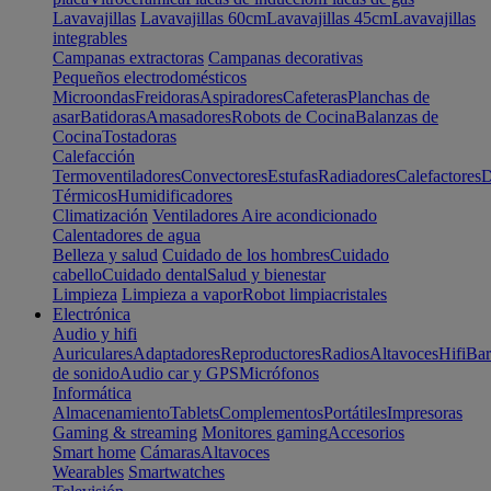
Lavavajillas
Lavavajillas 60cm
Lavavajillas 45cm
Lavavajillas
integrables
Campanas extractoras
Campanas decorativas
Pequeños electrodomésticos
Microondas
Freidoras
Aspiradores
Cafeteras
Planchas de
asar
Batidoras
Amasadores
Robots de Cocina
Balanzas de
Cocina
Tostadoras
Calefacción
Termoventiladores
Convectores
Estufas
Radiadores
Calefactores
D
Térmicos
Humidificadores
Climatización
Ventiladores
Aire acondicionado
Calentadores de agua
Belleza y salud
Cuidado de los hombres
Cuidado
cabello
Cuidado dental
Salud y bienestar
Limpieza
Limpieza a vapor
Robot limpiacristales
Electrónica
Audio y hifi
Auriculares
Adaptadores
Reproductores
Radios
Altavoces
Hifi
Bar
de sonido
Audio car y GPS
Micrófonos
Informática
Almacenamiento
Tablets
Complementos
Portátiles
Impresoras
Gaming & streaming
Monitores gaming
Accesorios
Smart home
Cámaras
Altavoces
Wearables
Smartwatches