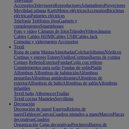
Televisión
Accesorios
Televisores
Reproductores
Adaptadores
Proyectores
Movilidad urbana
Karts
Motos eléctricas
Accesorios
Bicicletas
eléctricas
Patinetes eléctricos
Telefonía
Teléfonos fijos
Gadgets y
complementos
Smartphones
Foto y vídeo
Cámaras de fotos
Trípodes
Videocámaras
Cables
Cables HDMI
Cables USB
Cables Jack
Consolas y videojuegos
Accesorios
Textil
Ropa de cama
Mantas
Almohadas
Colchas
Sábanas
Nórdicos
Cortinas y estores
Estores
Visillos
Cortinas
Barras de cortina
Cojines
Relleno
Exterior
Fundas
Cojín con relleno
Complementos para sofás
Fundas de sofás
Plaids
Alfombras
Alfombras de habitación
Alfombras
pequeñas
Alfombras antideslizantes
Alfombras de
exterior
Alfombras de baño
Alfombras de salón
Alfombras
infantiles
Textil baño
Albornoces
Toallas
Textil cocina
Manteles
Servilletas
Decoración
Decoración de pared
Espejos
Relojes de
pared
Tableros
Canvas
Cuadros pintados a mano
Marcos
Placas
decorativas
Cuadros
Organización
Cajas decorativas
Percheros
Burros de