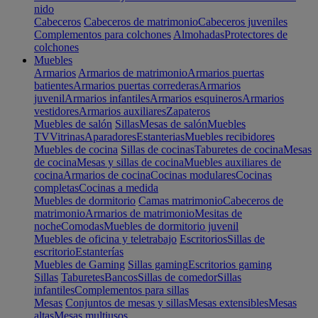
nido
Cabeceros
Cabeceros de matrimonio
Cabeceros juveniles
Complementos para colchones
Almohadas
Protectores de
colchones
Muebles
Armarios
Armarios de matrimonio
Armarios puertas
batientes
Armarios puertas correderas
Armarios
juvenil
Armarios infantiles
Armarios esquineros
Armarios
vestidores
Armarios auxiliares
Zapateros
Muebles de salón
Sillas
Mesas de salón
Muebles
TV
Vitrinas
Aparadores
Estanterias
Muebles recibidores
Muebles de cocina
Sillas de cocinas
Taburetes de cocina
Mesas
de cocina
Mesas y sillas de cocina
Muebles auxiliares de
cocina
Armarios de cocina
Cocinas modulares
Cocinas
completas
Cocinas a medida
Muebles de dormitorio
Camas matrimonio
Cabeceros de
matrimonio
Armarios de matrimonio
Mesitas de
noche
Comodas
Muebles de dormitorio juvenil
Muebles de oficina y teletrabajo
Escritorios
Sillas de
escritorio
Estanterías
Muebles de Gaming
Sillas gaming
Escritorios gaming
Sillas
Taburetes
Bancos
Sillas de comedor
Sillas
infantiles
Complementos para sillas
Mesas
Conjuntos de mesas y sillas
Mesas extensibles
Mesas
altas
Mesas multiusos