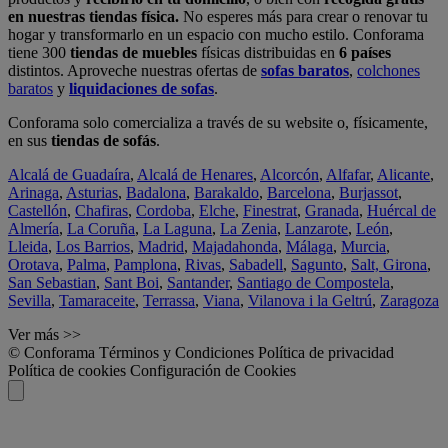
en nuestras tiendas física.
No esperes más para crear o renovar tu
hogar y transformarlo en un espacio con mucho estilo. Conforama
tiene 300
tiendas de muebles
físicas distribuidas en
6 países
distintos. Aproveche nuestras ofertas de
sofas baratos
,
colchones
baratos
y
liquidaciones de sofas
.
Conforama solo comercializa a través de su website o, físicamente,
en sus
tiendas de sofás
.
Alcalá de Guadaíra
,
Alcalá de Henares
,
Alcorcón
,
Alfafar
,
Alicante
,
Arinaga
,
Asturias
,
Badalona
,
Barakaldo
,
Barcelona
,
Burjassot
,
Castellón
,
Chafiras
,
Cordoba
,
Elche
,
Finestrat
,
Granada
,
Huércal de
Almería
,
La Coruña
,
La Laguna
,
La Zenia
,
Lanzarote
,
León
,
Lleida
,
Los Barrios
,
Madrid
,
Majadahonda
,
Málaga
,
Murcia
,
Orotava
,
Palma
,
Pamplona
,
Rivas
,
Sabadell
,
Sagunto
,
Salt, Girona
,
San Sebastian
,
Sant Boi
,
Santander
,
Santiago de Compostela
,
Sevilla
,
Tamaraceite
,
Terrassa
,
Viana
,
Vilanova i la Geltrú
,
Zaragoza
Ver más >>
© Conforama
Términos y Condiciones
Política de privacidad
Política de cookies
Configuración de Cookies