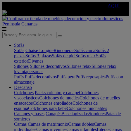
🔵Cambia tu electro con
-10% EXTRA
de descuento ☑️
AQUÍ
Península
Canarias
Sofás
Sofás
Chaise Longue
Rinconeras
Sofás cama
Sofás 2
plazas
Sofás 3 plazas
Sofás de piel
Sofás relax
Sofás
exterior
Divanes
Sillones
Sillones decorativos
Sillones relax
Sillones relax
levantapersonas
Puffs
Puffs decorativos
Puffs pera
Puffs reposapiés
Puffs con
almacenaje
Descanso
Colchones
Packs colchón y canapé
Colchones
viscoelásticos
Colchones de muelles
Colchones de muelles
ensacados
Colchones enrollados
Colchones de
espuma
Colchones para bebé
Colchones hinchables
Canapés y bases
Canapés
Base tapizadas
Somieres
Patas de
somieres
Camas
Camas de matrimonio
Camas dobles
Camas
individuales
Camas juveniles
Camas infantiles
Literas
Camas