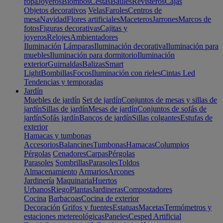
ropa
Joyeros
Biombos
Cestas
Baúles
Revisteros
Cajas
Objetos decorativos
Velas
Faroles
Centros de
mesa
Navidad
Flores artificiales
Maceteros
Jarrones
Marcos de
fotos
Figuras decorativas
Cajitas y
joyeros
Relojes
Ambientadores
Iluminación
Lámparas
Iluminación decorativa
Iluminación para
muebles
Iluminación para dormitorio
Iluminación
exterior
Guirnaldas
Balizas
Smart
Light
Bombillas
Focos
Iluminación con rieles
Cintas Led
Tendencias y temporadas
Jardín
Muebles de jardín
Set de jardín
Conjuntos de mesas y sillas de
jardín
Sillas de jardín
Mesas de jardín
Conjuntos de sofás de
jardín
Sofás jardín
Bancos de jardín
Sillas colgantes
Estufas de
exterior
Hamacas y tumbonas
Accesorios
Balancines
Tumbonas
Hamacas
Columpios
Pérgolas
Cenadores
Carpas
Pérgolas
Parasoles
Sombrillas
Parasoles
Toldos
Almacenamiento
Armarios
Arcones
Jardinería
Maquinaria
Huertos
Urbanos
Riego
Plantas
Jardineras
Compostadores
Cocina
Barbacoas
Cocina de exterior
Decoración
Grifos y fuentes
Estatuas
Macetas
Termómetros y
estaciones metereológicas
Paneles
Cesped Artificial