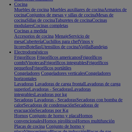
Cocina
Muebles de cocina
Muebles auxiliares de cocina
Armarios de
cocina
Conjuntos de mesas y sillas de cocina
Mesas de
cocina
Sillas de cocina
Taburetes de cocina
Cocinas
modulares
Cocinas completas
Cocinas a medida
Accesorios de cocina
Menaje
Servicio de
mesa
Cubertería
Cuchillos para chef
Vinos y
licores
Botellas
Utensilios de cocina
Vajilla
Bandejas
Electrodomésticos
Frigoríficos
Frigoríficos americanos
Frigoríficos
combi
Vinotecas
Frigoríficos integrables
Frigoríficos
pequeños
Frigoríficos portátiles
Congeladores
Congeladores verticales
Congeladores
horizontales
Lavadoras
Lavadoras de carga frontal
Lavadoras de carga
superior
Lavadoras - Secadoras
Lavadoras
integrables
Lavadoras por kg
Secadoras
Lavadoras - Secadoras
Secadoras con bomba de
calor
Secadoras de condensación
Secadoras de
evacuación
Secadoras por Kg
Hornos
Conjunto de horno y placa
Hornos
convencionales
Hornos pirolíticos
Hornos multifunción
Placas de cocina
Conjunto de horno y
placa
Vitrocerámica
Placas de inducción
Placas de gas