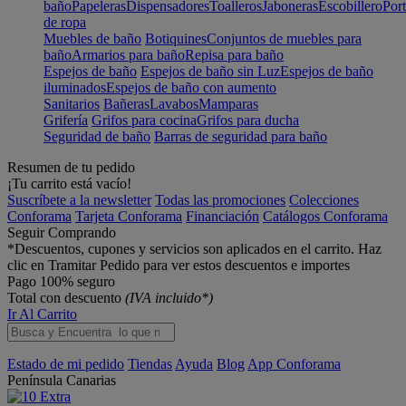
baño
Papeleras
Dispensadores
Toalleros
Jaboneras
Escobillero
Port
de ropa
Muebles de baño
Botiquines
Conjuntos de muebles para
baño
Armarios para baño
Repisa para baño
Espejos de baño
Espejos de baño sin Luz
Espejos de baño
iluminados
Espejos de baño con aumento
Sanitarios
Bañeras
Lavabos
Mamparas
Grifería
Grifos para cocina
Grifos para ducha
Seguridad de baño
Barras de seguridad para baño
Resumen de tu pedido
¡Tu carrito está vacío!
Suscríbete a la newsletter
Todas las promociones
Colecciones
Conforama
Tarjeta Conforama
Financiación
Catálogos Conforama
Seguir Comprando
*Descuentos, cupones y servicios son aplicados en el carrito. Haz
clic en Tramitar Pedido para ver estos descuentos e importes
Pago 100% seguro
Total con descuento
(IVA incluido*)
Ir Al Carrito
Estado de mi pedido
Tiendas
Ayuda
Blog
App Conforama
Península
Canarias