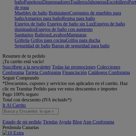
baño
Papeleras
Dispensadores
Toalleros
Jaboneras
Escobillero
Port
de ropa
Muebles de baño
Botiquines
Conjuntos de muebles para
baño
Armarios para baño
Repisa para baño
Espejos de baño
Espejos de baño sin Luz
Espejos de baño
iluminados
Espejos de baño con aumento
Sanitarios
Bañeras
Lavabos
Mamparas
Grifería
Grifos para cocina
Grifos para ducha
Seguridad de baño
Barras de seguridad para baño
Resumen de tu pedido
¡Tu carrito está vacío!
Suscríbete a la newsletter
Todas las promociones
Colecciones
Conforama
Tarjeta Conforama
Financiación
Catálogos Conforama
Seguir Comprando
*Descuentos, cupones y servicios son aplicados en el carrito. Haz
clic en Tramitar Pedido para ver estos descuentos e importes
Pago 100% seguro
Total con descuento
(IVA incluido*)
Ir Al Carrito
Estado de mi pedido
Tiendas
Ayuda
Blog
App Conforama
Península
Canarias