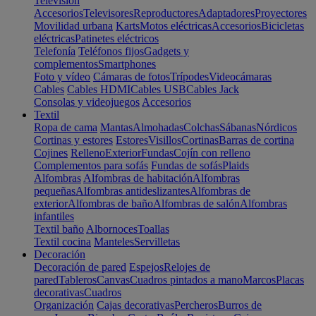
Televisión
Accesorios
Televisores
Reproductores
Adaptadores
Proyectores
Movilidad urbana
Karts
Motos eléctricas
Accesorios
Bicicletas
eléctricas
Patinetes eléctricos
Telefonía
Teléfonos fijos
Gadgets y
complementos
Smartphones
Foto y vídeo
Cámaras de fotos
Trípodes
Videocámaras
Cables
Cables HDMI
Cables USB
Cables Jack
Consolas y videojuegos
Accesorios
Textil
Ropa de cama
Mantas
Almohadas
Colchas
Sábanas
Nórdicos
Cortinas y estores
Estores
Visillos
Cortinas
Barras de cortina
Cojines
Relleno
Exterior
Fundas
Cojín con relleno
Complementos para sofás
Fundas de sofás
Plaids
Alfombras
Alfombras de habitación
Alfombras
pequeñas
Alfombras antideslizantes
Alfombras de
exterior
Alfombras de baño
Alfombras de salón
Alfombras
infantiles
Textil baño
Albornoces
Toallas
Textil cocina
Manteles
Servilletas
Decoración
Decoración de pared
Espejos
Relojes de
pared
Tableros
Canvas
Cuadros pintados a mano
Marcos
Placas
decorativas
Cuadros
Organización
Cajas decorativas
Percheros
Burros de