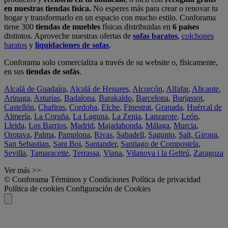
en nuestras tiendas física.
No esperes más para crear o renovar tu
hogar y transformarlo en un espacio con mucho estilo. Conforama
tiene 300
tiendas de muebles
físicas distribuidas en
6 países
distintos. Aproveche nuestras ofertas de
sofas baratos
,
colchones
baratos
y
liquidaciones de sofas
.
Conforama solo comercializa a través de su website o, físicamente,
en sus
tiendas de sofás
.
Alcalá de Guadaíra
,
Alcalá de Henares
,
Alcorcón
,
Alfafar
,
Alicante
,
Arinaga
,
Asturias
,
Badalona
,
Barakaldo
,
Barcelona
,
Burjassot
,
Castellón
,
Chafiras
,
Cordoba
,
Elche
,
Finestrat
,
Granada
,
Huércal de
Almería
,
La Coruña
,
La Laguna
,
La Zenia
,
Lanzarote
,
León
,
Lleida
,
Los Barrios
,
Madrid
,
Majadahonda
,
Málaga
,
Murcia
,
Orotava
,
Palma
,
Pamplona
,
Rivas
,
Sabadell
,
Sagunto
,
Salt, Girona
,
San Sebastian
,
Sant Boi
,
Santander
,
Santiago de Compostela
,
Sevilla
,
Tamaraceite
,
Terrassa
,
Viana
,
Vilanova i la Geltrú
,
Zaragoza
Ver más >>
© Conforama
Términos y Condiciones
Política de privacidad
Política de cookies
Configuración de Cookies