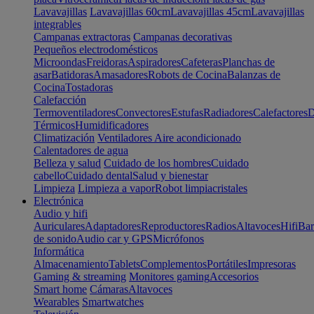
Lavavajillas
Lavavajillas 60cm
Lavavajillas 45cm
Lavavajillas
integrables
Campanas extractoras
Campanas decorativas
Pequeños electrodomésticos
Microondas
Freidoras
Aspiradores
Cafeteras
Planchas de
asar
Batidoras
Amasadores
Robots de Cocina
Balanzas de
Cocina
Tostadoras
Calefacción
Termoventiladores
Convectores
Estufas
Radiadores
Calefactores
D
Térmicos
Humidificadores
Climatización
Ventiladores
Aire acondicionado
Calentadores de agua
Belleza y salud
Cuidado de los hombres
Cuidado
cabello
Cuidado dental
Salud y bienestar
Limpieza
Limpieza a vapor
Robot limpiacristales
Electrónica
Audio y hifi
Auriculares
Adaptadores
Reproductores
Radios
Altavoces
Hifi
Bar
de sonido
Audio car y GPS
Micrófonos
Informática
Almacenamiento
Tablets
Complementos
Portátiles
Impresoras
Gaming & streaming
Monitores gaming
Accesorios
Smart home
Cámaras
Altavoces
Wearables
Smartwatches