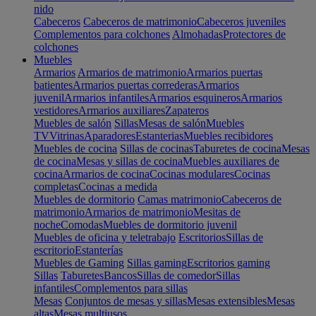
nido
Cabeceros
Cabeceros de matrimonio
Cabeceros juveniles
Complementos para colchones
Almohadas
Protectores de
colchones
Muebles
Armarios
Armarios de matrimonio
Armarios puertas
batientes
Armarios puertas correderas
Armarios
juvenil
Armarios infantiles
Armarios esquineros
Armarios
vestidores
Armarios auxiliares
Zapateros
Muebles de salón
Sillas
Mesas de salón
Muebles
TV
Vitrinas
Aparadores
Estanterias
Muebles recibidores
Muebles de cocina
Sillas de cocinas
Taburetes de cocina
Mesas
de cocina
Mesas y sillas de cocina
Muebles auxiliares de
cocina
Armarios de cocina
Cocinas modulares
Cocinas
completas
Cocinas a medida
Muebles de dormitorio
Camas matrimonio
Cabeceros de
matrimonio
Armarios de matrimonio
Mesitas de
noche
Comodas
Muebles de dormitorio juvenil
Muebles de oficina y teletrabajo
Escritorios
Sillas de
escritorio
Estanterías
Muebles de Gaming
Sillas gaming
Escritorios gaming
Sillas
Taburetes
Bancos
Sillas de comedor
Sillas
infantiles
Complementos para sillas
Mesas
Conjuntos de mesas y sillas
Mesas extensibles
Mesas
altas
Mesas multiusos