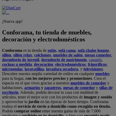
¡Nueva app!
Conforama, tu tienda de muebles,
decoración y electrodomésticos
Conforama
es tu tienda de
sofás
,
sofá cama
,
sofá chaise longue
,
sillón
,
sillón relax
,
colchones
,
muebles de salón
,
mesas comedor
,
dormitorio de juvenil
,
dormitorio de matrimonio
,
canapés
,
cocinas a medida
,
decoración
,
electrodomésticos
,
frigoríficos
,
microondas
,
lavavajillas
,
lavadora secadora
, y
televisiones
.
Descubre nuestra amplia variedad de estilos en cualquier
muebles
para tu hogar,
con los mejores precios y promociones
. Crea el
espacio en el que vives gracias a nuestros
muebles de comedor
y
habitaciones,
armarios
y
zapateros
,
mesas de comedor
y
sillas de
escritorio
. Además, podrás decorar tu casa con multitud de
artículos, tener el mejor ocio con los productos de
imagen y sonido
y aprovechar tu
jardín
en las épocas de buen tiempo. Conforama
realiza el
servicio de envío a domicilio como recogida en tienda.
Podrás
comprar online
entre nuestra gama de más de 7.000
productos y
recibirlo en tu domicilio
, o bien con
recogida gratis