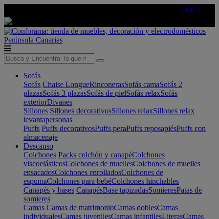
🔵Cambia tu electro con
-10% EXTRA
de descuento ☑️
AQUÍ
Península
Canarias
Sofás
Sofás
Chaise Longue
Rinconeras
Sofás cama
Sofás 2
plazas
Sofás 3 plazas
Sofás de piel
Sofás relax
Sofás
exterior
Divanes
Sillones
Sillones decorativos
Sillones relax
Sillones relax
levantapersonas
Puffs
Puffs decorativos
Puffs pera
Puffs reposapiés
Puffs con
almacenaje
Descanso
Colchones
Packs colchón y canapé
Colchones
viscoelásticos
Colchones de muelles
Colchones de muelles
ensacados
Colchones enrollados
Colchones de
espuma
Colchones para bebé
Colchones hinchables
Canapés y bases
Canapés
Base tapizadas
Somieres
Patas de
somieres
Camas
Camas de matrimonio
Camas dobles
Camas
individuales
Camas juveniles
Camas infantiles
Literas
Camas