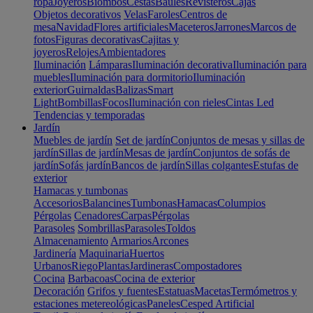
ropa
Joyeros
Biombos
Cestas
Baúles
Revisteros
Cajas
Objetos decorativos
Velas
Faroles
Centros de
mesa
Navidad
Flores artificiales
Maceteros
Jarrones
Marcos de
fotos
Figuras decorativas
Cajitas y
joyeros
Relojes
Ambientadores
Iluminación
Lámparas
Iluminación decorativa
Iluminación para
muebles
Iluminación para dormitorio
Iluminación
exterior
Guirnaldas
Balizas
Smart
Light
Bombillas
Focos
Iluminación con rieles
Cintas Led
Tendencias y temporadas
Jardín
Muebles de jardín
Set de jardín
Conjuntos de mesas y sillas de
jardín
Sillas de jardín
Mesas de jardín
Conjuntos de sofás de
jardín
Sofás jardín
Bancos de jardín
Sillas colgantes
Estufas de
exterior
Hamacas y tumbonas
Accesorios
Balancines
Tumbonas
Hamacas
Columpios
Pérgolas
Cenadores
Carpas
Pérgolas
Parasoles
Sombrillas
Parasoles
Toldos
Almacenamiento
Armarios
Arcones
Jardinería
Maquinaria
Huertos
Urbanos
Riego
Plantas
Jardineras
Compostadores
Cocina
Barbacoas
Cocina de exterior
Decoración
Grifos y fuentes
Estatuas
Macetas
Termómetros y
estaciones metereológicas
Paneles
Cesped Artificial