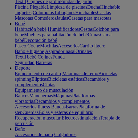
Textil
Cojines de jardín
Fundas de jardín
Piscina
Plegable
Limpieza de piscinas
Ducha
Hinchable
Juguetes
Columpios
Toboganes
Hinchables
Casitas
Mascotas
Comederos
Jaulas
Casetas para mascotas
Bebé
Habitación bebé
Humidificadores
Cestas
Colchón para
bebé
Muebles para habitación de bebé
Cunas
Cama
bebé
Decoración bebé
Paseo
Coche
Mochilas
Accesorios
Carrito ligero
Baño e higiene
Aspirador nasal
Orinales
Textil bebé
Cojines
Funda
Seguridad
Barreras
Deporte
Equipamiento de cardio
Máquinas de remo
Bicicletas
spinning
Elípticas
Bicicletas estáticas
Recambios y
complementos
Cintas
Equipamiento de musculación
Bancos
Mancuernas
Máquinas
Plataformas
vibratorias
Recambios y complementos
Accesorios fitness
Bandas
Barras
Plataforma de
step
Cuerdas
Bolas y esferas de equilibrio
Recuperación muscular
Electroestimulación
Terapia de
percusión
Baño
Accesorios de baño
Colgadores