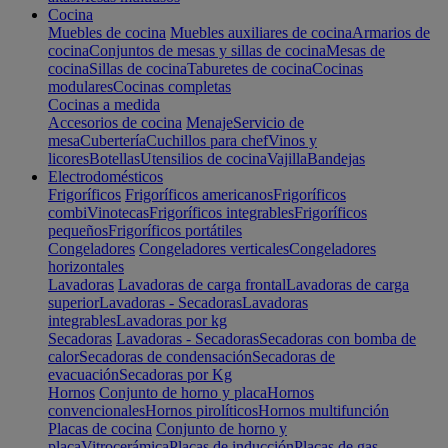
Cocina
Muebles de cocina
Muebles auxiliares de cocina
Armarios de
cocina
Conjuntos de mesas y sillas de cocina
Mesas de
cocina
Sillas de cocina
Taburetes de cocina
Cocinas
modulares
Cocinas completas
Cocinas a medida
Accesorios de cocina
Menaje
Servicio de
mesa
Cubertería
Cuchillos para chef
Vinos y
licores
Botellas
Utensilios de cocina
Vajilla
Bandejas
Electrodomésticos
Frigoríficos
Frigoríficos americanos
Frigoríficos
combi
Vinotecas
Frigoríficos integrables
Frigoríficos
pequeños
Frigoríficos portátiles
Congeladores
Congeladores verticales
Congeladores
horizontales
Lavadoras
Lavadoras de carga frontal
Lavadoras de carga
superior
Lavadoras - Secadoras
Lavadoras
integrables
Lavadoras por kg
Secadoras
Lavadoras - Secadoras
Secadoras con bomba de
calor
Secadoras de condensación
Secadoras de
evacuación
Secadoras por Kg
Hornos
Conjunto de horno y placa
Hornos
convencionales
Hornos pirolíticos
Hornos multifunción
Placas de cocina
Conjunto de horno y
placa
Vitrocerámica
Placas de inducción
Placas de gas