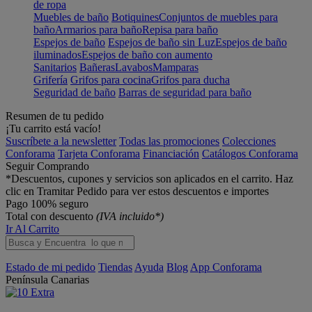
de ropa
Muebles de baño
Botiquines
Conjuntos de muebles para
baño
Armarios para baño
Repisa para baño
Espejos de baño
Espejos de baño sin Luz
Espejos de baño
iluminados
Espejos de baño con aumento
Sanitarios
Bañeras
Lavabos
Mamparas
Grifería
Grifos para cocina
Grifos para ducha
Seguridad de baño
Barras de seguridad para baño
Resumen de tu pedido
¡Tu carrito está vacío!
Suscríbete a la newsletter
Todas las promociones
Colecciones
Conforama
Tarjeta Conforama
Financiación
Catálogos Conforama
Seguir Comprando
*Descuentos, cupones y servicios son aplicados en el carrito. Haz
clic en Tramitar Pedido para ver estos descuentos e importes
Pago 100% seguro
Total con descuento
(IVA incluido*)
Ir Al Carrito
Estado de mi pedido
Tiendas
Ayuda
Blog
App Conforama
Península
Canarias