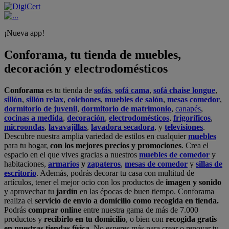
¡Nueva app!
Conforama, tu tienda de muebles,
decoración y electrodomésticos
Conforama
es tu tienda de
sofás
,
sofá cama
,
sofá chaise longue
,
sillón
,
sillón relax
,
colchones
,
muebles de salón
,
mesas comedor
,
dormitorio de juvenil
,
dormitorio de matrimonio
,
canapés
,
cocinas a medida
,
decoración
,
electrodomésticos
,
frigoríficos
,
microondas
,
lavavajillas
,
lavadora secadora
, y
televisiones
.
Descubre nuestra amplia variedad de estilos en cualquier
muebles
para tu hogar,
con los mejores precios y promociones
. Crea el
espacio en el que vives gracias a nuestros
muebles de comedor
y
habitaciones,
armarios
y
zapateros
,
mesas de comedor
y
sillas de
escritorio
. Además, podrás decorar tu casa con multitud de
artículos, tener el mejor ocio con los productos de
imagen y sonido
y aprovechar tu
jardín
en las épocas de buen tiempo. Conforama
realiza el
servicio de envío a domicilio como recogida en tienda.
Podrás
comprar online
entre nuestra gama de más de 7.000
productos y
recibirlo en tu domicilio
, o bien con
recogida gratis
en nuestras tiendas física.
No esperes más para crear o renovar tu