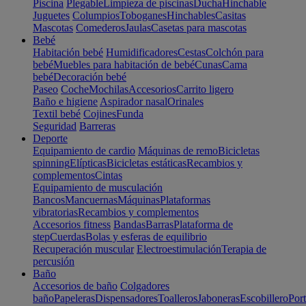
Piscina
Plegable
Limpieza de piscinas
Ducha
Hinchable
Juguetes
Columpios
Toboganes
Hinchables
Casitas
Mascotas
Comederos
Jaulas
Casetas para mascotas
Bebé
Habitación bebé
Humidificadores
Cestas
Colchón para
bebé
Muebles para habitación de bebé
Cunas
Cama
bebé
Decoración bebé
Paseo
Coche
Mochilas
Accesorios
Carrito ligero
Baño e higiene
Aspirador nasal
Orinales
Textil bebé
Cojines
Funda
Seguridad
Barreras
Deporte
Equipamiento de cardio
Máquinas de remo
Bicicletas
spinning
Elípticas
Bicicletas estáticas
Recambios y
complementos
Cintas
Equipamiento de musculación
Bancos
Mancuernas
Máquinas
Plataformas
vibratorias
Recambios y complementos
Accesorios fitness
Bandas
Barras
Plataforma de
step
Cuerdas
Bolas y esferas de equilibrio
Recuperación muscular
Electroestimulación
Terapia de
percusión
Baño
Accesorios de baño
Colgadores
baño
Papeleras
Dispensadores
Toalleros
Jaboneras
Escobillero
Port