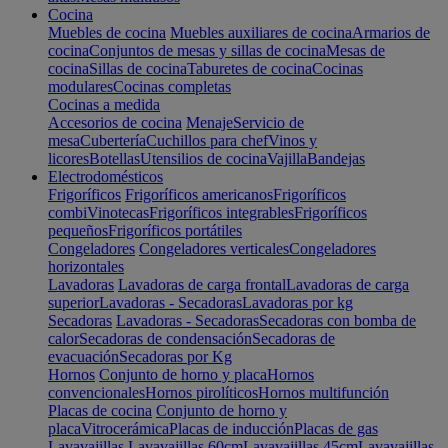
Cocina
Muebles de cocina
Muebles auxiliares de cocina
Armarios de
cocina
Conjuntos de mesas y sillas de cocina
Mesas de
cocina
Sillas de cocina
Taburetes de cocina
Cocinas
modulares
Cocinas completas
Cocinas a medida
Accesorios de cocina
Menaje
Servicio de
mesa
Cubertería
Cuchillos para chef
Vinos y
licores
Botellas
Utensilios de cocina
Vajilla
Bandejas
Electrodomésticos
Frigoríficos
Frigoríficos americanos
Frigoríficos
combi
Vinotecas
Frigoríficos integrables
Frigoríficos
pequeños
Frigoríficos portátiles
Congeladores
Congeladores verticales
Congeladores
horizontales
Lavadoras
Lavadoras de carga frontal
Lavadoras de carga
superior
Lavadoras - Secadoras
Lavadoras por kg
Secadoras
Lavadoras - Secadoras
Secadoras con bomba de
calor
Secadoras de condensación
Secadoras de
evacuación
Secadoras por Kg
Hornos
Conjunto de horno y placa
Hornos
convencionales
Hornos pirolíticos
Hornos multifunción
Placas de cocina
Conjunto de horno y
placa
Vitrocerámica
Placas de inducción
Placas de gas
Lavavajillas
Lavavajillas 60cm
Lavavajillas 45cm
Lavavajillas