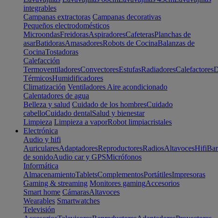
integrables
Campanas extractoras
Campanas decorativas
Pequeños electrodomésticos
Microondas
Freidoras
Aspiradores
Cafeteras
Planchas de
asar
Batidoras
Amasadores
Robots de Cocina
Balanzas de
Cocina
Tostadoras
Calefacción
Termoventiladores
Convectores
Estufas
Radiadores
Calefactores
D
Térmicos
Humidificadores
Climatización
Ventiladores
Aire acondicionado
Calentadores de agua
Belleza y salud
Cuidado de los hombres
Cuidado
cabello
Cuidado dental
Salud y bienestar
Limpieza
Limpieza a vapor
Robot limpiacristales
Electrónica
Audio y hifi
Auriculares
Adaptadores
Reproductores
Radios
Altavoces
Hifi
Bar
de sonido
Audio car y GPS
Micrófonos
Informática
Almacenamiento
Tablets
Complementos
Portátiles
Impresoras
Gaming & streaming
Monitores gaming
Accesorios
Smart home
Cámaras
Altavoces
Wearables
Smartwatches
Televisión