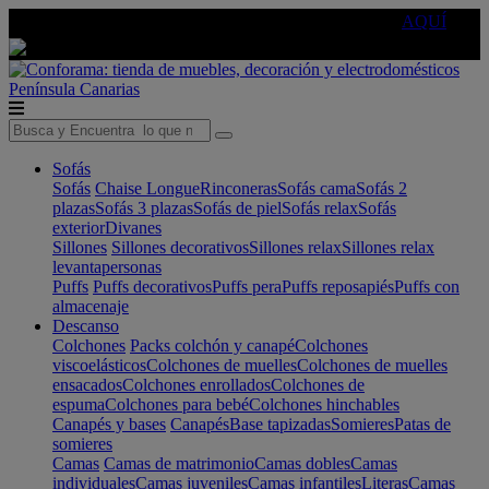
🔵Cambia tu electro con
-10% EXTRA
de descuento ☑️
AQUÍ
Península
Canarias
Sofás
Sofás
Chaise Longue
Rinconeras
Sofás cama
Sofás 2
plazas
Sofás 3 plazas
Sofás de piel
Sofás relax
Sofás
exterior
Divanes
Sillones
Sillones decorativos
Sillones relax
Sillones relax
levantapersonas
Puffs
Puffs decorativos
Puffs pera
Puffs reposapiés
Puffs con
almacenaje
Descanso
Colchones
Packs colchón y canapé
Colchones
viscoelásticos
Colchones de muelles
Colchones de muelles
ensacados
Colchones enrollados
Colchones de
espuma
Colchones para bebé
Colchones hinchables
Canapés y bases
Canapés
Base tapizadas
Somieres
Patas de
somieres
Camas
Camas de matrimonio
Camas dobles
Camas
individuales
Camas juveniles
Camas infantiles
Literas
Camas