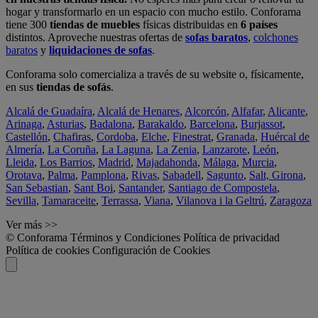
hogar y transformarlo en un espacio con mucho estilo. Conforama
tiene 300
tiendas de muebles
físicas distribuidas en
6 países
distintos. Aproveche nuestras ofertas de
sofas baratos
,
colchones
baratos
y
liquidaciones de sofas
.
Conforama solo comercializa a través de su website o, físicamente,
en sus
tiendas de sofás
.
Alcalá de Guadaíra
,
Alcalá de Henares
,
Alcorcón
,
Alfafar
,
Alicante
,
Arinaga
,
Asturias
,
Badalona
,
Barakaldo
,
Barcelona
,
Burjassot
,
Castellón
,
Chafiras
,
Cordoba
,
Elche
,
Finestrat
,
Granada
,
Huércal de
Almería
,
La Coruña
,
La Laguna
,
La Zenia
,
Lanzarote
,
León
,
Lleida
,
Los Barrios
,
Madrid
,
Majadahonda
,
Málaga
,
Murcia
,
Orotava
,
Palma
,
Pamplona
,
Rivas
,
Sabadell
,
Sagunto
,
Salt, Girona
,
San Sebastian
,
Sant Boi
,
Santander
,
Santiago de Compostela
,
Sevilla
,
Tamaraceite
,
Terrassa
,
Viana
,
Vilanova i la Geltrú
,
Zaragoza
Ver más >>
© Conforama
Términos y Condiciones
Política de privacidad
Política de cookies
Configuración de Cookies