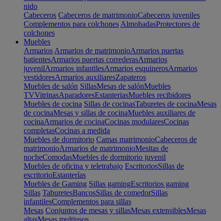
nido
Cabeceros
Cabeceros de matrimonio
Cabeceros juveniles
Complementos para colchones
Almohadas
Protectores de
colchones
Muebles
Armarios
Armarios de matrimonio
Armarios puertas
batientes
Armarios puertas correderas
Armarios
juvenil
Armarios infantiles
Armarios esquineros
Armarios
vestidores
Armarios auxiliares
Zapateros
Muebles de salón
Sillas
Mesas de salón
Muebles
TV
Vitrinas
Aparadores
Estanterias
Muebles recibidores
Muebles de cocina
Sillas de cocinas
Taburetes de cocina
Mesas
de cocina
Mesas y sillas de cocina
Muebles auxiliares de
cocina
Armarios de cocina
Cocinas modulares
Cocinas
completas
Cocinas a medida
Muebles de dormitorio
Camas matrimonio
Cabeceros de
matrimonio
Armarios de matrimonio
Mesitas de
noche
Comodas
Muebles de dormitorio juvenil
Muebles de oficina y teletrabajo
Escritorios
Sillas de
escritorio
Estanterías
Muebles de Gaming
Sillas gaming
Escritorios gaming
Sillas
Taburetes
Bancos
Sillas de comedor
Sillas
infantiles
Complementos para sillas
Mesas
Conjuntos de mesas y sillas
Mesas extensibles
Mesas
altas
Mesas multiusos