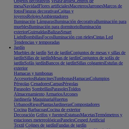
Objetos decorativos
Velas
Faroles
Centros de
mesa
Navidad
Flores artificiales
Maceteros
Jarrones
Marcos de
fotos
Figuras decorativas
Cajitas y
joyeros
Relojes
Ambientadores
Iluminación
Lámparas
Iluminación decorativa
Iluminación para
muebles
Iluminación para dormitorio
Iluminación
exterior
Guirnaldas
Balizas
Smart
Light
Bombillas
Focos
Iluminación con rieles
Cintas Led
Tendencias y temporadas
Jardín
Muebles de jardín
Set de jardín
Conjuntos de mesas y sillas de
jardín
Sillas de jardín
Mesas de jardín
Conjuntos de sofás de
jardín
Sofás jardín
Bancos de jardín
Sillas colgantes
Estufas de
exterior
Hamacas y tumbonas
Accesorios
Balancines
Tumbonas
Hamacas
Columpios
Pérgolas
Cenadores
Carpas
Pérgolas
Parasoles
Sombrillas
Parasoles
Toldos
Almacenamiento
Armarios
Arcones
Jardinería
Maquinaria
Huertos
Urbanos
Riego
Plantas
Jardineras
Compostadores
Cocina
Barbacoas
Cocina de exterior
Decoración
Grifos y fuentes
Estatuas
Macetas
Termómetros y
estaciones metereológicas
Paneles
Cesped Artificial
Textil
Cojines de jardín
Fundas de jardín