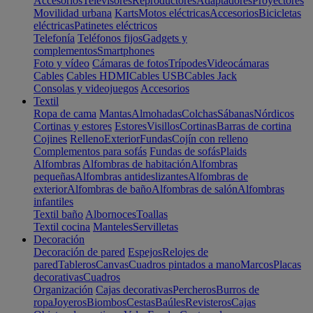
Accesorios
Televisores
Reproductores
Adaptadores
Proyectores
Movilidad urbana
Karts
Motos eléctricas
Accesorios
Bicicletas
eléctricas
Patinetes eléctricos
Telefonía
Teléfonos fijos
Gadgets y
complementos
Smartphones
Foto y vídeo
Cámaras de fotos
Trípodes
Videocámaras
Cables
Cables HDMI
Cables USB
Cables Jack
Consolas y videojuegos
Accesorios
Textil
Ropa de cama
Mantas
Almohadas
Colchas
Sábanas
Nórdicos
Cortinas y estores
Estores
Visillos
Cortinas
Barras de cortina
Cojines
Relleno
Exterior
Fundas
Cojín con relleno
Complementos para sofás
Fundas de sofás
Plaids
Alfombras
Alfombras de habitación
Alfombras
pequeñas
Alfombras antideslizantes
Alfombras de
exterior
Alfombras de baño
Alfombras de salón
Alfombras
infantiles
Textil baño
Albornoces
Toallas
Textil cocina
Manteles
Servilletas
Decoración
Decoración de pared
Espejos
Relojes de
pared
Tableros
Canvas
Cuadros pintados a mano
Marcos
Placas
decorativas
Cuadros
Organización
Cajas decorativas
Percheros
Burros de
ropa
Joyeros
Biombos
Cestas
Baúles
Revisteros
Cajas