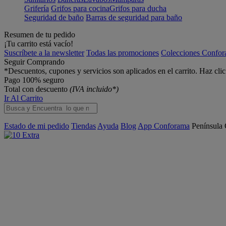
Grifería
Grifos para cocina
Grifos para ducha
Seguridad de baño
Barras de seguridad para baño
Resumen de tu pedido
¡Tu carrito está vacío!
Suscríbete a la newsletter
Todas las promociones
Colecciones Confo
Seguir Comprando
*Descuentos, cupones y servicios son aplicados en el carrito. Haz cli
Pago 100% seguro
Total con descuento
(IVA incluido*)
Ir Al Carrito
Estado de mi pedido
Tiendas
Ayuda
Blog
App Conforama
Península