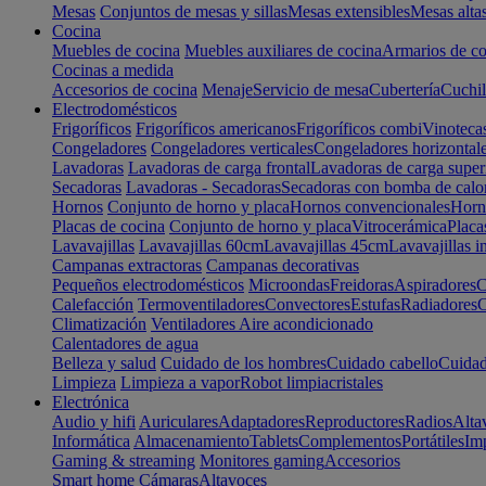
Mesas
Conjuntos de mesas y sillas
Mesas extensibles
Mesas alta
Cocina
Muebles de cocina
Muebles auxiliares de cocina
Armarios de co
Cocinas a medida
Accesorios de cocina
Menaje
Servicio de mesa
Cubertería
Cuchil
Electrodomésticos
Frigoríficos
Frigoríficos americanos
Frigoríficos combi
Vinoteca
Congeladores
Congeladores verticales
Congeladores horizontal
Lavadoras
Lavadoras de carga frontal
Lavadoras de carga super
Secadoras
Lavadoras - Secadoras
Secadoras con bomba de calo
Hornos
Conjunto de horno y placa
Hornos convencionales
Horno
Placas de cocina
Conjunto de horno y placa
Vitrocerámica
Placa
Lavavajillas
Lavavajillas 60cm
Lavavajillas 45cm
Lavavajillas i
Campanas extractoras
Campanas decorativas
Pequeños electrodomésticos
Microondas
Freidoras
Aspiradores
C
Calefacción
Termoventiladores
Convectores
Estufas
Radiadores
C
Climatización
Ventiladores
Aire acondicionado
Calentadores de agua
Belleza y salud
Cuidado de los hombres
Cuidado cabello
Cuidad
Limpieza
Limpieza a vapor
Robot limpiacristales
Electrónica
Audio y hifi
Auriculares
Adaptadores
Reproductores
Radios
Alta
Informática
Almacenamiento
Tablets
Complementos
Portátiles
Im
Gaming & streaming
Monitores gaming
Accesorios
Smart home
Cámaras
Altavoces