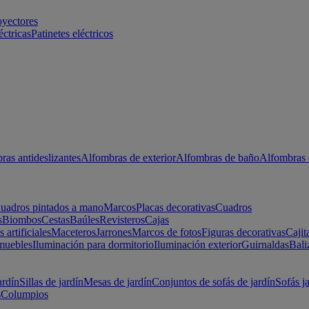
oyectores
éctricas
Patinetes eléctricos
ras antideslizantes
Alfombras de exterior
Alfombras de baño
Alfombras 
uadros pintados a mano
Marcos
Placas decorativas
Cuadros
s
Biombos
Cestas
Baúles
Revisteros
Cajas
s artificiales
Maceteros
Jarrones
Marcos de fotos
Figuras decorativas
Cajit
muebles
Iluminación para dormitorio
Iluminación exterior
Guirnaldas
Bali
ardín
Sillas de jardín
Mesas de jardín
Conjuntos de sofás de jardín
Sofás j
s
Columpios