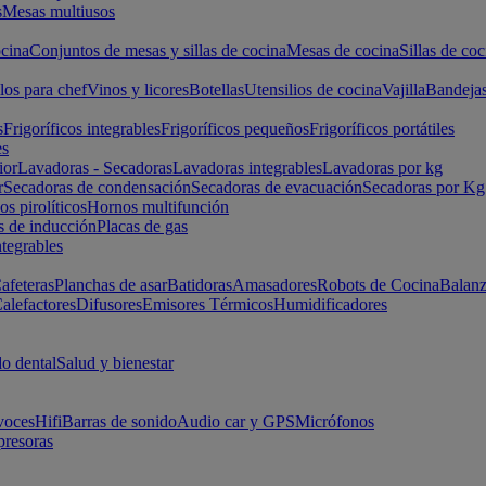
s
Mesas multiusos
cina
Conjuntos de mesas y sillas de cocina
Mesas de cocina
Sillas de coc
los para chef
Vinos y licores
Botellas
Utensilios de cocina
Vajilla
Bandeja
s
Frigoríficos integrables
Frigoríficos pequeños
Frigoríficos portátiles
es
ior
Lavadoras - Secadoras
Lavadoras integrables
Lavadoras por kg
r
Secadoras de condensación
Secadoras de evacuación
Secadoras por Kg
s pirolíticos
Hornos multifunción
s de inducción
Placas de gas
ntegrables
afeteras
Planchas de asar
Batidoras
Amasadores
Robots de Cocina
Balanz
alefactores
Difusores
Emisores Térmicos
Humidificadores
o dental
Salud y bienestar
voces
Hifi
Barras de sonido
Audio car y GPS
Micrófonos
presoras