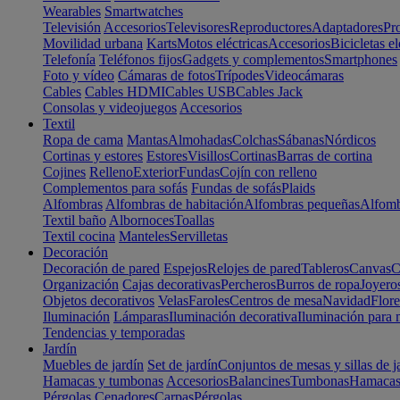
Wearables
Smartwatches
Televisión
Accesorios
Televisores
Reproductores
Adaptadores
Pr
Movilidad urbana
Karts
Motos eléctricas
Accesorios
Bicicletas el
Telefonía
Teléfonos fijos
Gadgets y complementos
Smartphones
Foto y vídeo
Cámaras de fotos
Trípodes
Videocámaras
Cables
Cables HDMI
Cables USB
Cables Jack
Consolas y videojuegos
Accesorios
Textil
Ropa de cama
Mantas
Almohadas
Colchas
Sábanas
Nórdicos
Cortinas y estores
Estores
Visillos
Cortinas
Barras de cortina
Cojines
Relleno
Exterior
Fundas
Cojín con relleno
Complementos para sofás
Fundas de sofás
Plaids
Alfombras
Alfombras de habitación
Alfombras pequeñas
Alfomb
Textil baño
Albornoces
Toallas
Textil cocina
Manteles
Servilletas
Decoración
Decoración de pared
Espejos
Relojes de pared
Tableros
Canvas
C
Organización
Cajas decorativas
Percheros
Burros de ropa
Joyero
Objetos decorativos
Velas
Faroles
Centros de mesa
Navidad
Flore
Iluminación
Lámparas
Iluminación decorativa
Iluminación para 
Tendencias y temporadas
Jardín
Muebles de jardín
Set de jardín
Conjuntos de mesas y sillas de j
Hamacas y tumbonas
Accesorios
Balancines
Tumbonas
Hamaca
Pérgolas
Cenadores
Carpas
Pérgolas