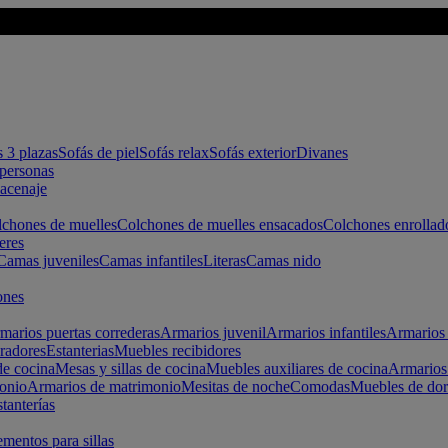
s 3 plazas
Sofás de piel
Sofás relax
Sofás exterior
Divanes
apersonas
macenaje
chones de muelles
Colchones de muelles ensacados
Colchones enrollad
eres
Camas juveniles
Camas infantiles
Literas
Camas nido
ones
marios puertas correderas
Armarios juvenil
Armarios infantiles
Armarios 
radores
Estanterias
Muebles recibidores
e cocina
Mesas y sillas de cocina
Muebles auxiliares de cocina
Armarios
onio
Armarios de matrimonio
Mesitas de noche
Comodas
Muebles de dor
tanterías
entos para sillas