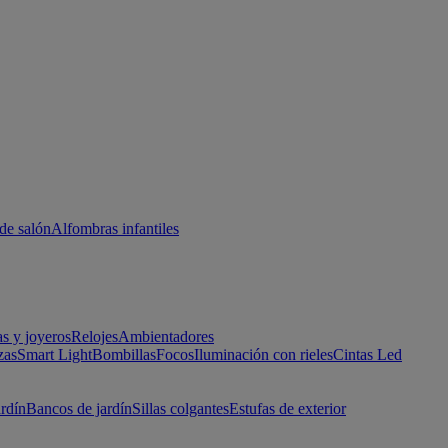
de salón
Alfombras infantiles
as y joyeros
Relojes
Ambientadores
zas
Smart Light
Bombillas
Focos
Iluminación con rieles
Cintas Led
ardín
Bancos de jardín
Sillas colgantes
Estufas de exterior