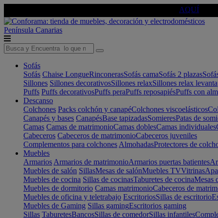
🔵Cambia tu electro con
-10% EXTRA
de descuento ☑️
AQUÍ
Península
Canarias
Sofás
Sofás
Chaise Longue
Rinconeras
Sofás cama
Sofás 2 plazas
Sofá
Sillones
Sillones decorativos
Sillones relax
Sillones relax levant
Puffs
Puffs decorativos
Puffs pera
Puffs reposapiés
Puffs con al
Descanso
Colchones
Packs colchón y canapé
Colchones viscoelásticos
Col
Canapés y bases
Canapés
Base tapizadas
Somieres
Patas de somi
Camas
Camas de matrimonio
Camas dobles
Camas individuales
Cabeceros
Cabeceros de matrimonio
Cabeceros juveniles
Complementos para colchones
Almohadas
Protectores de colch
Muebles
Armarios
Armarios de matrimonio
Armarios puertas batientes
Ar
Muebles de salón
Sillas
Mesas de salón
Muebles TV
Vitrinas
Apa
Muebles de cocina
Sillas de cocinas
Taburetes de cocina
Mesas d
Muebles de dormitorio
Camas matrimonio
Cabeceros de matrim
Muebles de oficina y teletrabajo
Escritorios
Sillas de escritorio
Es
Muebles de Gaming
Sillas gaming
Escritorios gaming
Sillas
Taburetes
Bancos
Sillas de comedor
Sillas infantiles
Complem