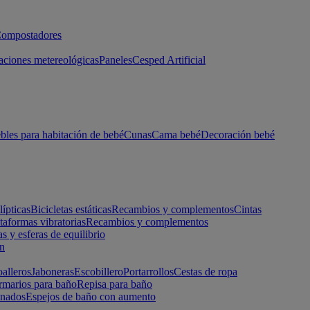
ompostadores
aciones metereológicas
Paneles
Cesped Artificial
les para habitación de bebé
Cunas
Cama bebé
Decoración bebé
lípticas
Bicicletas estáticas
Recambios y complementos
Cintas
taformas vibratorias
Recambios y complementos
s y esferas de equilibrio
ón
alleros
Jaboneras
Escobillero
Portarrollos
Cestas de ropa
marios para baño
Repisa para baño
inados
Espejos de baño con aumento