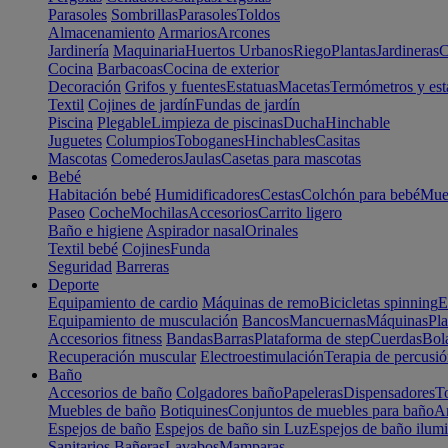
Parasoles
Sombrillas
Parasoles
Toldos
Almacenamiento
Armarios
Arcones
Jardinería
Maquinaria
Huertos Urbanos
Riego
Plantas
Jardineras
C
Cocina
Barbacoas
Cocina de exterior
Decoración
Grifos y fuentes
Estatuas
Macetas
Termómetros y est
Textil
Cojines de jardín
Fundas de jardín
Piscina
Plegable
Limpieza de piscinas
Ducha
Hinchable
Juguetes
Columpios
Toboganes
Hinchables
Casitas
Mascotas
Comederos
Jaulas
Casetas para mascotas
Bebé
Habitación bebé
Humidificadores
Cestas
Colchón para bebé
Mueb
Paseo
Coche
Mochilas
Accesorios
Carrito ligero
Baño e higiene
Aspirador nasal
Orinales
Textil bebé
Cojines
Funda
Seguridad
Barreras
Deporte
Equipamiento de cardio
Máquinas de remo
Bicicletas spinning
E
Equipamiento de musculación
Bancos
Mancuernas
Máquinas
Pla
Accesorios fitness
Bandas
Barras
Plataforma de step
Cuerdas
Bola
Recuperación muscular
Electroestimulación
Terapia de percusi
Baño
Accesorios de baño
Colgadores baño
Papeleras
Dispensadores
To
Muebles de baño
Botiquines
Conjuntos de muebles para baño
Ar
Espejos de baño
Espejos de baño sin Luz
Espejos de baño ilum
Sanitarios
Bañeras
Lavabos
Mamparas