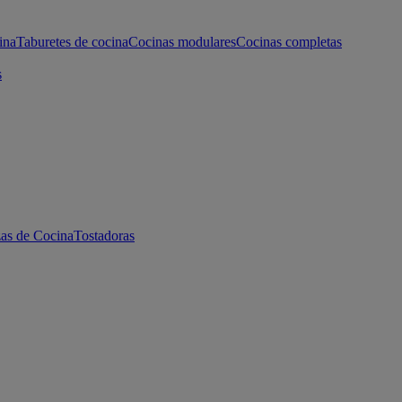
ina
Taburetes de cocina
Cocinas modulares
Cocinas completas
s
as de Cocina
Tostadoras