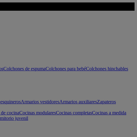
os
Colchones de espuma
Colchones para bebé
Colchones hinchables
esquineros
Armarios vestidores
Armarios auxiliares
Zapateros
 de cocina
Cocinas modulares
Cocinas completas
Cocinas a medida
mitorio juvenil