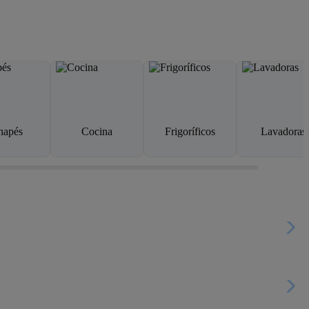
napés
Cocina
Frigoríficos
Lavadoras