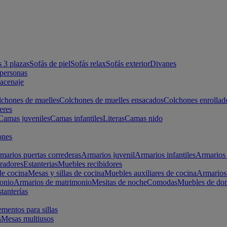
s 3 plazas
Sofás de piel
Sofás relax
Sofás exterior
Divanes
apersonas
macenaje
chones de muelles
Colchones de muelles ensacados
Colchones enrollad
eres
Camas juveniles
Camas infantiles
Literas
Camas nido
ones
marios puertas correderas
Armarios juvenil
Armarios infantiles
Armarios 
radores
Estanterias
Muebles recibidores
e cocina
Mesas y sillas de cocina
Muebles auxiliares de cocina
Armarios
onio
Armarios de matrimonio
Mesitas de noche
Comodas
Muebles de dor
tanterías
entos para sillas
s
Mesas multiusos