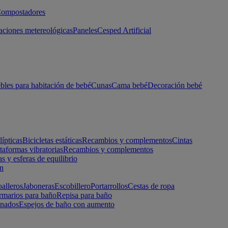
ompostadores
aciones metereológicas
Paneles
Cesped Artificial
les para habitación de bebé
Cunas
Cama bebé
Decoración bebé
lípticas
Bicicletas estáticas
Recambios y complementos
Cintas
taformas vibratorias
Recambios y complementos
s y esferas de equilibrio
ón
alleros
Jaboneras
Escobillero
Portarrollos
Cestas de ropa
marios para baño
Repisa para baño
inados
Espejos de baño con aumento