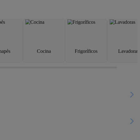
napés
Cocina
Frigoríficos
Lavadoras