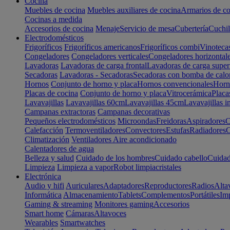
Cocina
Muebles de cocina
Muebles auxiliares de cocina
Armarios de co
Cocinas a medida
Accesorios de cocina
Menaje
Servicio de mesa
Cubertería
Cuchil
Electrodomésticos
Frigoríficos
Frigoríficos americanos
Frigoríficos combi
Vinoteca
Congeladores
Congeladores verticales
Congeladores horizontal
Lavadoras
Lavadoras de carga frontal
Lavadoras de carga super
Secadoras
Lavadoras - Secadoras
Secadoras con bomba de calo
Hornos
Conjunto de horno y placa
Hornos convencionales
Horno
Placas de cocina
Conjunto de horno y placa
Vitrocerámica
Placa
Lavavajillas
Lavavajillas 60cm
Lavavajillas 45cm
Lavavajillas i
Campanas extractoras
Campanas decorativas
Pequeños electrodomésticos
Microondas
Freidoras
Aspiradores
C
Calefacción
Termoventiladores
Convectores
Estufas
Radiadores
C
Climatización
Ventiladores
Aire acondicionado
Calentadores de agua
Belleza y salud
Cuidado de los hombres
Cuidado cabello
Cuidad
Limpieza
Limpieza a vapor
Robot limpiacristales
Electrónica
Audio y hifi
Auriculares
Adaptadores
Reproductores
Radios
Alta
Informática
Almacenamiento
Tablets
Complementos
Portátiles
Im
Gaming & streaming
Monitores gaming
Accesorios
Smart home
Cámaras
Altavoces
Wearables
Smartwatches