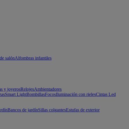
de salón
Alfombras infantiles
as y joyeros
Relojes
Ambientadores
zas
Smart Light
Bombillas
Focos
Iluminación con rieles
Cintas Led
ardín
Bancos de jardín
Sillas colgantes
Estufas de exterior