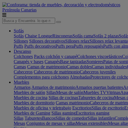
Península
Canarias
Sofás
Sofás
Chaise Longue
Rinconeras
Sofás cama
Sofás 2 plazas
Sofá
Sillones
Sillones decorativos
Sillones relax
Sillones relax levant
Puffs
Puffs decorativos
Puffs pera
Puffs reposapiés
Puffs con al
Descanso
Colchones
Packs colchón y canapé
Colchones viscoelásticos
Col
Canapés y bases
Canapés
Base tapizadas
Somieres
Patas de somi
Camas
Camas de matrimonio
Camas dobles
Camas individuales
Cabeceros
Cabeceros de matrimonio
Cabeceros juveniles
Complementos para colchones
Almohadas
Protectores de colch
Muebles
Armarios
Armarios de matrimonio
Armarios puertas batientes
Ar
Muebles de salón
Sillas
Mesas de salón
Muebles TV
Vitrinas
Apa
Muebles de cocina
Sillas de cocinas
Taburetes de cocina
Mesas d
Muebles de dormitorio
Camas matrimonio
Cabeceros de matrim
Muebles de oficina y teletrabajo
Escritorios
Sillas de escritorio
Es
Muebles de Gaming
Sillas gaming
Escritorios gaming
Sillas
Taburetes
Bancos
Sillas de comedor
Sillas infantiles
Complem
Mesas
Conjuntos de mesas y sillas
Mesas extensibles
Mesas alta