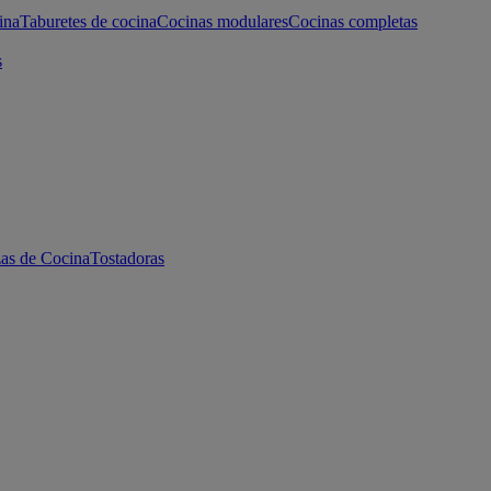
ina
Taburetes de cocina
Cocinas modulares
Cocinas completas
s
as de Cocina
Tostadoras