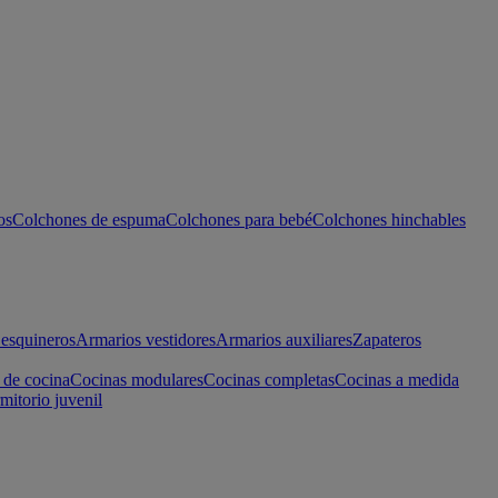
os
Colchones de espuma
Colchones para bebé
Colchones hinchables
esquineros
Armarios vestidores
Armarios auxiliares
Zapateros
 de cocina
Cocinas modulares
Cocinas completas
Cocinas a medida
mitorio juvenil