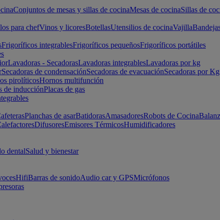
cina
Conjuntos de mesas y sillas de cocina
Mesas de cocina
Sillas de coc
los para chef
Vinos y licores
Botellas
Utensilios de cocina
Vajilla
Bandeja
s
Frigoríficos integrables
Frigoríficos pequeños
Frigoríficos portátiles
es
ior
Lavadoras - Secadoras
Lavadoras integrables
Lavadoras por kg
r
Secadoras de condensación
Secadoras de evacuación
Secadoras por Kg
s pirolíticos
Hornos multifunción
s de inducción
Placas de gas
ntegrables
afeteras
Planchas de asar
Batidoras
Amasadores
Robots de Cocina
Balanz
alefactores
Difusores
Emisores Térmicos
Humidificadores
o dental
Salud y bienestar
voces
Hifi
Barras de sonido
Audio car y GPS
Micrófonos
presoras