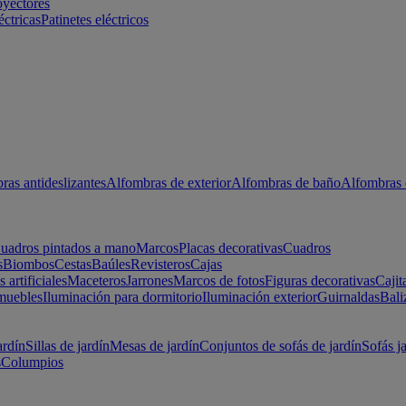
oyectores
éctricas
Patinetes eléctricos
ras antideslizantes
Alfombras de exterior
Alfombras de baño
Alfombras 
uadros pintados a mano
Marcos
Placas decorativas
Cuadros
s
Biombos
Cestas
Baúles
Revisteros
Cajas
s artificiales
Maceteros
Jarrones
Marcos de fotos
Figuras decorativas
Cajit
muebles
Iluminación para dormitorio
Iluminación exterior
Guirnaldas
Bali
ardín
Sillas de jardín
Mesas de jardín
Conjuntos de sofás de jardín
Sofás j
s
Columpios