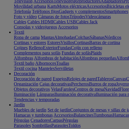
Televisión
Accesorios
Televisores
Reproductores
Adaptadores
Pr
Movilidad urbana
Karts
Motos eléctricas
Accesorios
Bicicletas el
Telefonía
Teléfonos fijos
Gadgets y complementos
Smartphones
Foto y vídeo
Cámaras de fotos
Trípodes
Videocámaras
Cables
Cables HDMI
Cables USB
Cables Jack
Consolas y videojuegos
Accesorios
Textil
Ropa de cama
Mantas
Almohadas
Colchas
Sábanas
Nórdicos
Cortinas y estores
Estores
Visillos
Cortinas
Barras de cortina
Cojines
Relleno
Exterior
Fundas
Cojín con relleno
Complementos para sofás
Fundas de sofás
Plaids
Alfombras
Alfombras de habitación
Alfombras pequeñas
Alfomb
Textil baño
Albornoces
Toallas
Textil cocina
Manteles
Servilletas
Decoración
Decoración de pared
Espejos
Relojes de pared
Tableros
Canvas
C
Organización
Cajas decorativas
Percheros
Burros de ropa
Joyero
Objetos decorativos
Velas
Faroles
Centros de mesa
Navidad
Flore
Iluminación
Lámparas
Iluminación decorativa
Iluminación para 
Tendencias y temporadas
Jardín
Muebles de jardín
Set de jardín
Conjuntos de mesas y sillas de j
Hamacas y tumbonas
Accesorios
Balancines
Tumbonas
Hamaca
Pérgolas
Cenadores
Carpas
Pérgolas
Parasoles
Sombrillas
Parasoles
Toldos