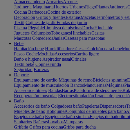
Almacenamiento
Armarios
Arcones
Jardinería
Maquinaria
Huertos Urbanos
Riego
Plantas
Jardineras
C
Cocina
Barbacoas
Cocina de exterior
Decoración
Grifos y fuentes
Estatuas
Macetas
Termómetros y est
Textil
Cojines de jardín
Fundas de jardín
Piscina
Plegable
Limpieza de piscinas
Ducha
Hinchable
Juguetes
Columpios
Toboganes
Hinchables
Casitas
Mascotas
Comederos
Jaulas
Casetas para mascotas
Bebé
Habitación bebé
Humidificadores
Cestas
Colchón para bebé
Mueb
Paseo
Coche
Mochilas
Accesorios
Carrito ligero
Baño e higiene
Aspirador nasal
Orinales
Textil bebé
Cojines
Funda
Seguridad
Barreras
Deporte
Equipamiento de cardio
Máquinas de remo
Bicicletas spinning
E
Equipamiento de musculación
Bancos
Mancuernas
Máquinas
Pla
Accesorios fitness
Bandas
Barras
Plataforma de step
Cuerdas
Bola
Recuperación muscular
Electroestimulación
Terapia de percusi
Baño
Accesorios de baño
Colgadores baño
Papeleras
Dispensadores
To
Muebles de baño
Botiquines
Conjuntos de muebles para baño
Ar
Espejos de baño
Espejos de baño sin Luz
Espejos de baño ilum
Sanitarios
Bañeras
Lavabos
Mamparas
Grifería
Grifos para cocina
Grifos para ducha