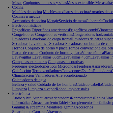
Mesas
Conjuntos de mesas y sillas
Mesas extensibles
Mesas alta
Cocina
Muebles de cocina
Muebles auxiliares de cocina
Armarios de co
Cocinas a medida
Accesorios de cocina
Menaje
Servicio de mesa
Cubertería
Cuchil
Electrodomésticos
Frigoríficos
Frigoríficos americanos
Frigoríficos combi
Vinoteca
Congeladores
Congeladores verticales
Congeladores horizontal
Lavadoras
Lavadoras de carga frontal
Lavadoras de carga super
Secadoras
Lavadoras - Secadoras
Secadoras con bomba de calo
Hornos
Conjunto de horno y placa
Hornos convencionales
Horno
Placas de cocina
Conjunto de horno y placa
Vitrocerámica
Placa
Lavavajillas
Lavavajillas 60cm
Lavavajillas 45cm
Lavavajillas i
Campanas extractoras
Campanas decorativas
Pequeños electrodomésticos
Microondas
Freidoras
Aspiradores
C
Calefacción
Termoventiladores
Convectores
Estufas
Radiadores
C
Climatización
Ventiladores
Aire acondicionado
Calentadores de agua
Belleza y salud
Cuidado de los hombres
Cuidado cabello
Cuidad
Limpieza
Limpieza a vapor
Robot limpiacristales
Electrónica
Audio y hifi
Auriculares
Adaptadores
Reproductores
Radios
Alta
Informática
Almacenamiento
Tablets
Complementos
Portátiles
Im
Gaming & streaming
Monitores gaming
Accesorios
Smart home
Cámaras
Altavoces