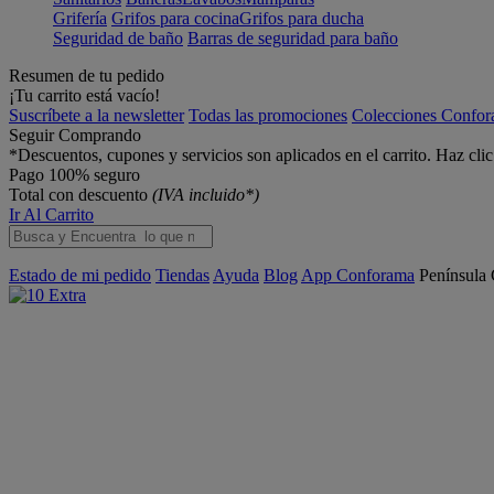
Grifería
Grifos para cocina
Grifos para ducha
Seguridad de baño
Barras de seguridad para baño
Resumen de tu pedido
¡Tu carrito está vacío!
Suscríbete a la newsletter
Todas las promociones
Colecciones Confo
Seguir Comprando
*Descuentos, cupones y servicios son aplicados en el carrito. Haz cli
Pago 100% seguro
Total con descuento
(IVA incluido*)
Ir Al Carrito
Estado de mi pedido
Tiendas
Ayuda
Blog
App Conforama
Península