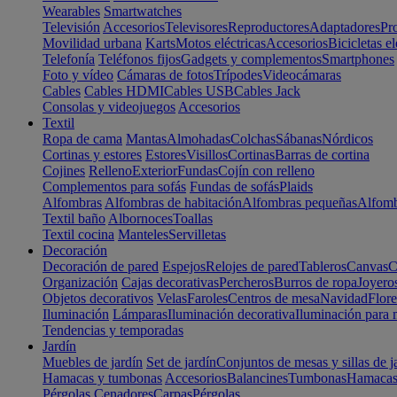
Wearables
Smartwatches
Televisión
Accesorios
Televisores
Reproductores
Adaptadores
Pr
Movilidad urbana
Karts
Motos eléctricas
Accesorios
Bicicletas el
Telefonía
Teléfonos fijos
Gadgets y complementos
Smartphones
Foto y vídeo
Cámaras de fotos
Trípodes
Videocámaras
Cables
Cables HDMI
Cables USB
Cables Jack
Consolas y videojuegos
Accesorios
Textil
Ropa de cama
Mantas
Almohadas
Colchas
Sábanas
Nórdicos
Cortinas y estores
Estores
Visillos
Cortinas
Barras de cortina
Cojines
Relleno
Exterior
Fundas
Cojín con relleno
Complementos para sofás
Fundas de sofás
Plaids
Alfombras
Alfombras de habitación
Alfombras pequeñas
Alfomb
Textil baño
Albornoces
Toallas
Textil cocina
Manteles
Servilletas
Decoración
Decoración de pared
Espejos
Relojes de pared
Tableros
Canvas
C
Organización
Cajas decorativas
Percheros
Burros de ropa
Joyero
Objetos decorativos
Velas
Faroles
Centros de mesa
Navidad
Flore
Iluminación
Lámparas
Iluminación decorativa
Iluminación para 
Tendencias y temporadas
Jardín
Muebles de jardín
Set de jardín
Conjuntos de mesas y sillas de j
Hamacas y tumbonas
Accesorios
Balancines
Tumbonas
Hamaca
Pérgolas
Cenadores
Carpas
Pérgolas