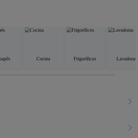
napés
Cocina
Frigoríficos
Lavadoras