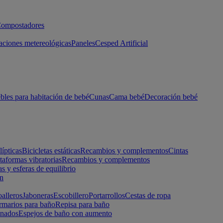
ompostadores
aciones metereológicas
Paneles
Cesped Artificial
les para habitación de bebé
Cunas
Cama bebé
Decoración bebé
lípticas
Bicicletas estáticas
Recambios y complementos
Cintas
taformas vibratorias
Recambios y complementos
s y esferas de equilibrio
ón
alleros
Jaboneras
Escobillero
Portarrollos
Cestas de ropa
marios para baño
Repisa para baño
inados
Espejos de baño con aumento