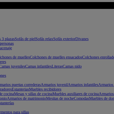
s 3 plazas
Sofás de piel
Sofás relax
Sofás exterior
Divanes
apersonas
macenaje
chones de muelles
Colchones de muelles ensacados
Colchones enrollad
eres
Camas juveniles
Camas infantiles
Literas
Camas nido
ones
marios puertas correderas
Armarios juvenil
Armarios infantiles
Armarios 
radores
Estanterias
Muebles recibidores
e cocina
Mesas y sillas de cocina
Muebles auxiliares de cocina
Armarios
onio
Armarios de matrimonio
Mesitas de noche
Comodas
Muebles de dor
tanterías
entos para sillas