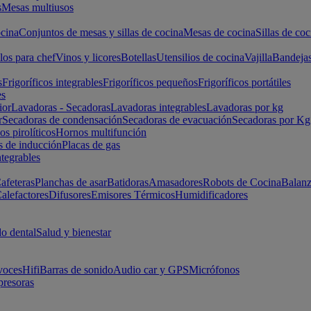
s
Mesas multiusos
cina
Conjuntos de mesas y sillas de cocina
Mesas de cocina
Sillas de coc
los para chef
Vinos y licores
Botellas
Utensilios de cocina
Vajilla
Bandeja
s
Frigoríficos integrables
Frigoríficos pequeños
Frigoríficos portátiles
es
ior
Lavadoras - Secadoras
Lavadoras integrables
Lavadoras por kg
r
Secadoras de condensación
Secadoras de evacuación
Secadoras por Kg
s pirolíticos
Hornos multifunción
s de inducción
Placas de gas
ntegrables
afeteras
Planchas de asar
Batidoras
Amasadores
Robots de Cocina
Balanz
alefactores
Difusores
Emisores Térmicos
Humidificadores
o dental
Salud y bienestar
voces
Hifi
Barras de sonido
Audio car y GPS
Micrófonos
presoras