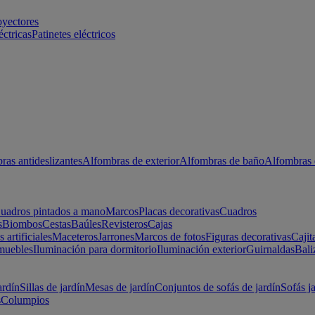
oyectores
éctricas
Patinetes eléctricos
ras antideslizantes
Alfombras de exterior
Alfombras de baño
Alfombras 
uadros pintados a mano
Marcos
Placas decorativas
Cuadros
s
Biombos
Cestas
Baúles
Revisteros
Cajas
s artificiales
Maceteros
Jarrones
Marcos de fotos
Figuras decorativas
Cajit
muebles
Iluminación para dormitorio
Iluminación exterior
Guirnaldas
Bali
ardín
Sillas de jardín
Mesas de jardín
Conjuntos de sofás de jardín
Sofás j
s
Columpios