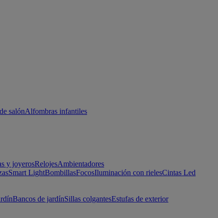
de salón
Alfombras infantiles
as y joyeros
Relojes
Ambientadores
zas
Smart Light
Bombillas
Focos
Iluminación con rieles
Cintas Led
ardín
Bancos de jardín
Sillas colgantes
Estufas de exterior