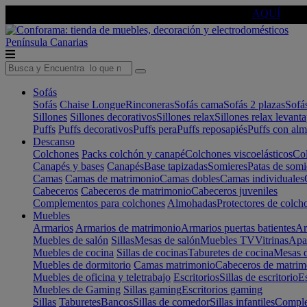
🔵Cambia tu electro con
-10% EXTRA
de descuento ☑️
AQUÍ
Península
Canarias
Sofás
Sofás
Chaise Longue
Rinconeras
Sofás cama
Sofás 2 plazas
Sofá
Sillones
Sillones decorativos
Sillones relax
Sillones relax levant
Puffs
Puffs decorativos
Puffs pera
Puffs reposapiés
Puffs con al
Descanso
Colchones
Packs colchón y canapé
Colchones viscoelásticos
Col
Canapés y bases
Canapés
Base tapizadas
Somieres
Patas de somi
Camas
Camas de matrimonio
Camas dobles
Camas individuales
Cabeceros
Cabeceros de matrimonio
Cabeceros juveniles
Complementos para colchones
Almohadas
Protectores de colch
Muebles
Armarios
Armarios de matrimonio
Armarios puertas batientes
Ar
Muebles de salón
Sillas
Mesas de salón
Muebles TV
Vitrinas
Apa
Muebles de cocina
Sillas de cocinas
Taburetes de cocina
Mesas d
Muebles de dormitorio
Camas matrimonio
Cabeceros de matrim
Muebles de oficina y teletrabajo
Escritorios
Sillas de escritorio
Es
Muebles de Gaming
Sillas gaming
Escritorios gaming
Sillas
Taburetes
Bancos
Sillas de comedor
Sillas infantiles
Complem