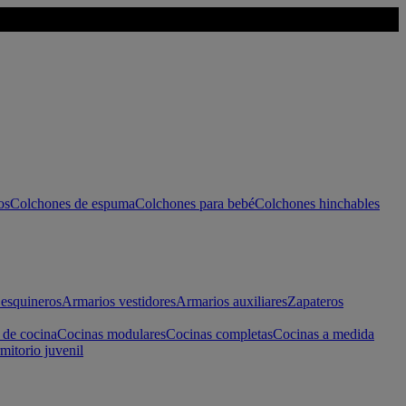
os
Colchones de espuma
Colchones para bebé
Colchones hinchables
esquineros
Armarios vestidores
Armarios auxiliares
Zapateros
 de cocina
Cocinas modulares
Cocinas completas
Cocinas a medida
mitorio juvenil