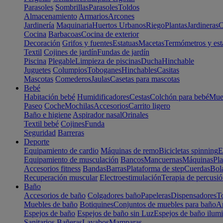
Parasoles
Sombrillas
Parasoles
Toldos
Almacenamiento
Armarios
Arcones
Jardinería
Maquinaria
Huertos Urbanos
Riego
Plantas
Jardineras
C
Cocina
Barbacoas
Cocina de exterior
Decoración
Grifos y fuentes
Estatuas
Macetas
Termómetros y est
Textil
Cojines de jardín
Fundas de jardín
Piscina
Plegable
Limpieza de piscinas
Ducha
Hinchable
Juguetes
Columpios
Toboganes
Hinchables
Casitas
Mascotas
Comederos
Jaulas
Casetas para mascotas
Bebé
Habitación bebé
Humidificadores
Cestas
Colchón para bebé
Mueb
Paseo
Coche
Mochilas
Accesorios
Carrito ligero
Baño e higiene
Aspirador nasal
Orinales
Textil bebé
Cojines
Funda
Seguridad
Barreras
Deporte
Equipamiento de cardio
Máquinas de remo
Bicicletas spinning
E
Equipamiento de musculación
Bancos
Mancuernas
Máquinas
Pla
Accesorios fitness
Bandas
Barras
Plataforma de step
Cuerdas
Bola
Recuperación muscular
Electroestimulación
Terapia de percusi
Baño
Accesorios de baño
Colgadores baño
Papeleras
Dispensadores
To
Muebles de baño
Botiquines
Conjuntos de muebles para baño
Ar
Espejos de baño
Espejos de baño sin Luz
Espejos de baño ilum
Sanitarios
Bañeras
Lavabos
Mamparas