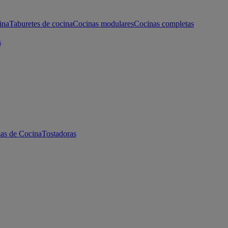
ina
Taburetes de cocina
Cocinas modulares
Cocinas completas
s
as de Cocina
Tostadoras