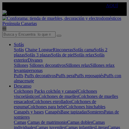
🔵Cambia tu electro con
-10% EXTRA
de descuento ☑️
AQUÍ
Península
Canarias
Sofás
Sofás
Chaise Longue
Rinconeras
Sofás cama
Sofás 2
plazas
Sofás 3 plazas
Sofás de piel
Sofás relax
Sofás
exterior
Divanes
Sillones
Sillones decorativos
Sillones relax
Sillones relax
levantapersonas
Puffs
Puffs decorativos
Puffs pera
Puffs reposapiés
Puffs con
almacenaje
Descanso
Colchones
Packs colchón y canapé
Colchones
viscoelásticos
Colchones de muelles
Colchones de muelles
ensacados
Colchones enrollados
Colchones de
espuma
Colchones para bebé
Colchones hinchables
Canapés y bases
Canapés
Base tapizadas
Somieres
Patas de
somieres
Camas
Camas de matrimonio
Camas dobles
Camas
individuales
Camas juveniles
Camas infantiles
Literas
Camas