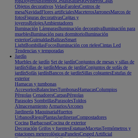
ropa
Joyeros
Biombos
Cestas
Baúles
Revisteros
Cajas
Objetos decorativos
Velas
Faroles
Centros de
mesa
Navidad
Flores artificiales
Maceteros
Jarrones
Marcos de
fotos
Figuras decorativas
Cajitas y
joyeros
Relojes
Ambientadores
Iluminación
Lámparas
Iluminación decorativa
Iluminación para
muebles
Iluminación para dormitorio
Iluminación
exterior
Guirnaldas
Balizas
Smart
Light
Bombillas
Focos
Iluminación con rieles
Cintas Led
Tendencias y temporadas
Jardín
Muebles de jardín
Set de jardín
Conjuntos de mesas y sillas de
jardín
Sillas de jardín
Mesas de jardín
Conjuntos de sofás de
jardín
Sofás jardín
Bancos de jardín
Sillas colgantes
Estufas de
exterior
Hamacas y tumbonas
Accesorios
Balancines
Tumbonas
Hamacas
Columpios
Pérgolas
Cenadores
Carpas
Pérgolas
Parasoles
Sombrillas
Parasoles
Toldos
Almacenamiento
Armarios
Arcones
Jardinería
Maquinaria
Huertos
Urbanos
Riego
Plantas
Jardineras
Compostadores
Cocina
Barbacoas
Cocina de exterior
Decoración
Grifos y fuentes
Estatuas
Macetas
Termómetros y
estaciones metereológicas
Paneles
Cesped Artificial