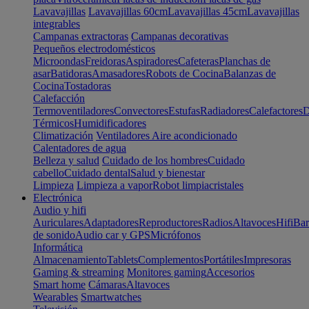
Lavavajillas
Lavavajillas 60cm
Lavavajillas 45cm
Lavavajillas
integrables
Campanas extractoras
Campanas decorativas
Pequeños electrodomésticos
Microondas
Freidoras
Aspiradores
Cafeteras
Planchas de
asar
Batidoras
Amasadores
Robots de Cocina
Balanzas de
Cocina
Tostadoras
Calefacción
Termoventiladores
Convectores
Estufas
Radiadores
Calefactores
D
Térmicos
Humidificadores
Climatización
Ventiladores
Aire acondicionado
Calentadores de agua
Belleza y salud
Cuidado de los hombres
Cuidado
cabello
Cuidado dental
Salud y bienestar
Limpieza
Limpieza a vapor
Robot limpiacristales
Electrónica
Audio y hifi
Auriculares
Adaptadores
Reproductores
Radios
Altavoces
Hifi
Bar
de sonido
Audio car y GPS
Micrófonos
Informática
Almacenamiento
Tablets
Complementos
Portátiles
Impresoras
Gaming & streaming
Monitores gaming
Accesorios
Smart home
Cámaras
Altavoces
Wearables
Smartwatches