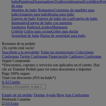
baño
Papeleras
Dispensadores
Toalleros
Jaboneras
Escobillero
Port
de ropa
Muebles de baño
Botiquines
Conjuntos de muebles para
baño
Armarios para baño
Repisa para baño
Espejos de baño
Espejos de baño sin Luz
Espejos de baño
iluminados
Espejos de baño con aumento
Sanitarios
Bañeras
Lavabos
Mamparas
Grifería
Grifos para cocina
Grifos para ducha
Seguridad de baño
Barras de seguridad para baño
Resumen de tu pedido
¡Tu carrito está vacío!
Suscríbete a la newsletter
Todas las promociones
Colecciones
Conforama
Tarjeta Conforama
Financiación
Catálogos Conforama
Seguir Comprando
*Descuentos, cupones y servicios son aplicados en el carrito. Haz
clic en Tramitar Pedido para ver estos descuentos e importes
Pago 100% seguro
Total con descuento
(IVA incluido*)
Ir Al Carrito
Estado de mi pedido
Tiendas
Ayuda
Blog
App Conforama
Península
Canarias