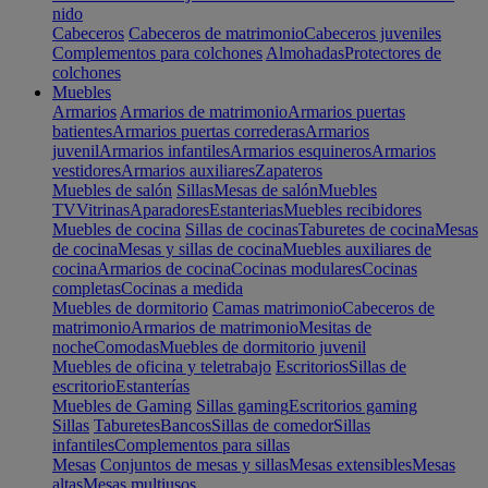
nido
Cabeceros
Cabeceros de matrimonio
Cabeceros juveniles
Complementos para colchones
Almohadas
Protectores de
colchones
Muebles
Armarios
Armarios de matrimonio
Armarios puertas
batientes
Armarios puertas correderas
Armarios
juvenil
Armarios infantiles
Armarios esquineros
Armarios
vestidores
Armarios auxiliares
Zapateros
Muebles de salón
Sillas
Mesas de salón
Muebles
TV
Vitrinas
Aparadores
Estanterias
Muebles recibidores
Muebles de cocina
Sillas de cocinas
Taburetes de cocina
Mesas
de cocina
Mesas y sillas de cocina
Muebles auxiliares de
cocina
Armarios de cocina
Cocinas modulares
Cocinas
completas
Cocinas a medida
Muebles de dormitorio
Camas matrimonio
Cabeceros de
matrimonio
Armarios de matrimonio
Mesitas de
noche
Comodas
Muebles de dormitorio juvenil
Muebles de oficina y teletrabajo
Escritorios
Sillas de
escritorio
Estanterías
Muebles de Gaming
Sillas gaming
Escritorios gaming
Sillas
Taburetes
Bancos
Sillas de comedor
Sillas
infantiles
Complementos para sillas
Mesas
Conjuntos de mesas y sillas
Mesas extensibles
Mesas
altas
Mesas multiusos