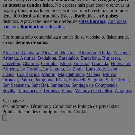
en nuestras tiendas física.
No esperes más para crear o renovar tu
hogar y transformarlo en un espacio con mucho estilo. Conforama
tiene 300
tiendas de muebles
físicas distribuidas en
6 países
distintos. Aproveche nuestras ofertas de
sofas baratos
,
colchones
baratos
y
liquidaciones de sofas
.
Conforama solo comercializa a través de su website o, físicamente,
en sus
tiendas de sofás
.
Alcalá de Guadaíra
,
Alcalá de Henares
,
Alcorcón
,
Alfafar
,
Alicante
,
Arinaga
,
Asturias
,
Badalona
,
Barakaldo
,
Barcelona
,
Burjassot
,
Castellón
,
Chafiras
,
Cordoba
,
Elche
,
Finestrat
,
Granada
,
Huércal de
Almería
,
La Coruña
,
La Laguna
,
La Zenia
,
Lanzarote
,
León
,
Lleida
,
Los Barrios
,
Madrid
,
Majadahonda
,
Málaga
,
Murcia
,
Orotava
,
Palma
,
Pamplona
,
Rivas
,
Sabadell
,
Sagunto
,
Salt, Girona
,
San Sebastian
,
Sant Boi
,
Santander
,
Santiago de Compostela
,
Sevilla
,
Tamaraceite
,
Terrassa
,
Viana
,
Vilanova i la Geltrú
,
Zaragoza
Ver más >>
© Conforama
Términos y Condiciones
Política de privacidad
Política de cookies
Configuración de Cookies