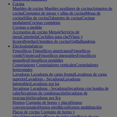
Cocina
Muebles de cocina
Muebles auxiliares de cocina
Armarios de
cocina
Conjuntos de mesas y sillas de cocina
Mesas de
cocina
Sillas de cocina
Taburetes de cocina
Cocinas
modulares
Cocinas completas
Cocinas a medida
Accesorios de cocina
Menaje
Servicio de
mesa
Cubertería
Cuchillos para chef
Vinos y
licores
Botellas
Utensilios de cocina
Vajilla
Bandejas
Electrodomésticos
Frigoríficos
Frigoríficos americanos
Frigoríficos
combi
Vinotecas
Frigoríficos integrables
Frigoríficos
pequeños
Frigoríficos portátiles
Congeladores
Congeladores verticales
Congeladores
horizontales
Lavadoras
Lavadoras de carga frontal
Lavadoras de carga
superior
Lavadoras - Secadoras
Lavadoras
integrables
Lavadoras por kg
Secadoras
Lavadoras - Secadoras
Secadoras con bomba de
calor
Secadoras de condensación
Secadoras de
evacuación
Secadoras por Kg
Hornos
Conjunto de horno y placa
Hornos
convencionales
Hornos pirolíticos
Hornos multifunción
Placas de cocina
Conjunto de horno y
placa
Vitrocerámica
Placas de inducción
Placas de gas