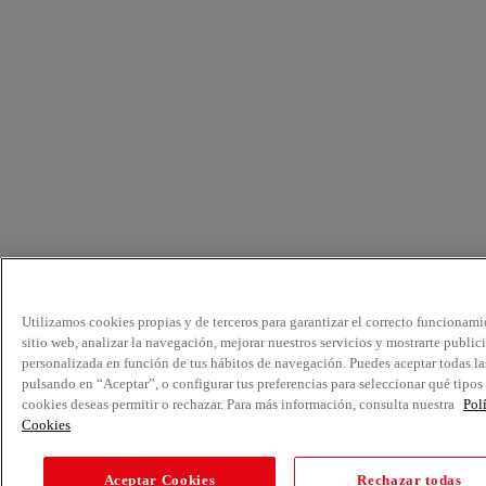
Utilizamos cookies propias y de terceros para garantizar el correcto funcionami
sitio web, analizar la navegación, mejorar nuestros servicios y mostrarte public
personalizada en función de tus hábitos de navegación. Puedes aceptar todas la
pulsando en “Aceptar”, o configurar tus preferencias para seleccionar qué tipos
cookies deseas permitir o rechazar. Para más información, consulta nuestra
Pol
Cookies
Aceptar Cookies
Rechazar todas