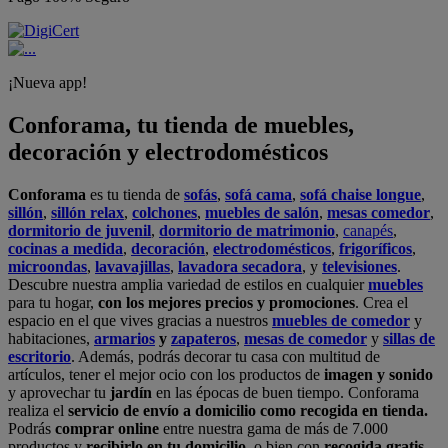
¡Nueva app!
Conforama, tu tienda de muebles,
decoración y electrodomésticos
Conforama
es tu tienda de
sofás
,
sofá cama
,
sofá chaise longue
,
sillón
,
sillón relax
,
colchones
,
muebles de salón
,
mesas comedor
,
dormitorio de juvenil
,
dormitorio de matrimonio
,
canapés
,
cocinas a medida
,
decoración
,
electrodomésticos
,
frigoríficos
,
microondas
,
lavavajillas
,
lavadora secadora
, y
televisiones
.
Descubre nuestra amplia variedad de estilos en cualquier
muebles
para tu hogar,
con los mejores precios y promociones
. Crea el
espacio en el que vives gracias a nuestros
muebles de comedor
y
habitaciones,
armarios
y
zapateros
,
mesas de comedor
y
sillas de
escritorio
. Además, podrás decorar tu casa con multitud de
artículos, tener el mejor ocio con los productos de
imagen y sonido
y aprovechar tu
jardín
en las épocas de buen tiempo. Conforama
realiza el
servicio de envío a domicilio como recogida en tienda.
Podrás
comprar online
entre nuestra gama de más de 7.000
productos y
recibirlo en tu domicilio
, o bien con
recogida gratis