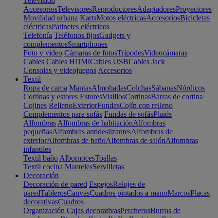
Televisión
Accesorios
Televisores
Reproductores
Adaptadores
Proyectores
Movilidad urbana
Karts
Motos eléctricas
Accesorios
Bicicletas
eléctricas
Patinetes eléctricos
Telefonía
Teléfonos fijos
Gadgets y
complementos
Smartphones
Foto y vídeo
Cámaras de fotos
Trípodes
Videocámaras
Cables
Cables HDMI
Cables USB
Cables Jack
Consolas y videojuegos
Accesorios
Textil
Ropa de cama
Mantas
Almohadas
Colchas
Sábanas
Nórdicos
Cortinas y estores
Estores
Visillos
Cortinas
Barras de cortina
Cojines
Relleno
Exterior
Fundas
Cojín con relleno
Complementos para sofás
Fundas de sofás
Plaids
Alfombras
Alfombras de habitación
Alfombras
pequeñas
Alfombras antideslizantes
Alfombras de
exterior
Alfombras de baño
Alfombras de salón
Alfombras
infantiles
Textil baño
Albornoces
Toallas
Textil cocina
Manteles
Servilletas
Decoración
Decoración de pared
Espejos
Relojes de
pared
Tableros
Canvas
Cuadros pintados a mano
Marcos
Placas
decorativas
Cuadros
Organización
Cajas decorativas
Percheros
Burros de