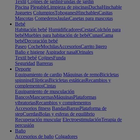
Textil
Cojines de jardín
Fundas de jardín
Piscina
Plegable
Limpieza de piscinas
Ducha
Hinchable
Juguetes
Columpios
Toboganes
Hinchables
Casitas
Mascotas
Comederos
Jaulas
Casetas para mascotas
Bebé
Habitación bebé
Humidificadores
Cestas
Colchón para
bebé
Muebles para habitación de bebé
Cunas
Cama
bebé
Decoración bebé
Paseo
Coche
Mochilas
Accesorios
Carrito ligero
Baño e higiene
Aspirador nasal
Orinales
Textil bebé
Cojines
Funda
Seguridad
Barreras
Deporte
Equipamiento de cardio
Máquinas de remo
Bicicletas
spinning
Elípticas
Bicicletas estáticas
Recambios y
complementos
Cintas
Equipamiento de musculación
Bancos
Mancuernas
Máquinas
Plataformas
vibratorias
Recambios y complementos
Accesorios fitness
Bandas
Barras
Plataforma de
step
Cuerdas
Bolas y esferas de equilibrio
Recuperación muscular
Electroestimulación
Terapia de
percusión
Baño
Accesorios de baño
Colgadores