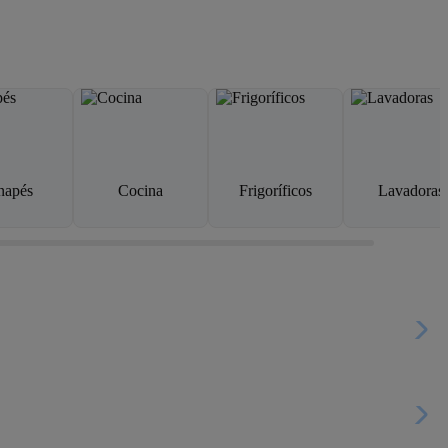
napés
Cocina
Frigoríficos
Lavadoras