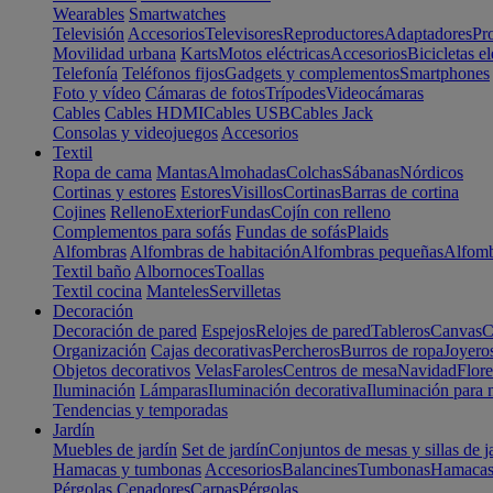
Wearables
Smartwatches
Televisión
Accesorios
Televisores
Reproductores
Adaptadores
Pr
Movilidad urbana
Karts
Motos eléctricas
Accesorios
Bicicletas el
Telefonía
Teléfonos fijos
Gadgets y complementos
Smartphones
Foto y vídeo
Cámaras de fotos
Trípodes
Videocámaras
Cables
Cables HDMI
Cables USB
Cables Jack
Consolas y videojuegos
Accesorios
Textil
Ropa de cama
Mantas
Almohadas
Colchas
Sábanas
Nórdicos
Cortinas y estores
Estores
Visillos
Cortinas
Barras de cortina
Cojines
Relleno
Exterior
Fundas
Cojín con relleno
Complementos para sofás
Fundas de sofás
Plaids
Alfombras
Alfombras de habitación
Alfombras pequeñas
Alfomb
Textil baño
Albornoces
Toallas
Textil cocina
Manteles
Servilletas
Decoración
Decoración de pared
Espejos
Relojes de pared
Tableros
Canvas
C
Organización
Cajas decorativas
Percheros
Burros de ropa
Joyero
Objetos decorativos
Velas
Faroles
Centros de mesa
Navidad
Flore
Iluminación
Lámparas
Iluminación decorativa
Iluminación para 
Tendencias y temporadas
Jardín
Muebles de jardín
Set de jardín
Conjuntos de mesas y sillas de j
Hamacas y tumbonas
Accesorios
Balancines
Tumbonas
Hamaca
Pérgolas
Cenadores
Carpas
Pérgolas