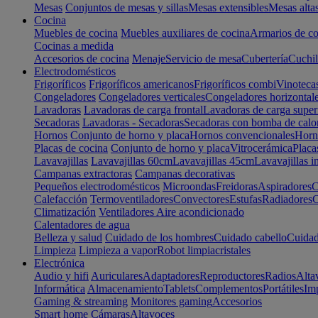
Mesas
Conjuntos de mesas y sillas
Mesas extensibles
Mesas alta
Cocina
Muebles de cocina
Muebles auxiliares de cocina
Armarios de co
Cocinas a medida
Accesorios de cocina
Menaje
Servicio de mesa
Cubertería
Cuchil
Electrodomésticos
Frigoríficos
Frigoríficos americanos
Frigoríficos combi
Vinoteca
Congeladores
Congeladores verticales
Congeladores horizontal
Lavadoras
Lavadoras de carga frontal
Lavadoras de carga super
Secadoras
Lavadoras - Secadoras
Secadoras con bomba de calo
Hornos
Conjunto de horno y placa
Hornos convencionales
Horno
Placas de cocina
Conjunto de horno y placa
Vitrocerámica
Placa
Lavavajillas
Lavavajillas 60cm
Lavavajillas 45cm
Lavavajillas i
Campanas extractoras
Campanas decorativas
Pequeños electrodomésticos
Microondas
Freidoras
Aspiradores
C
Calefacción
Termoventiladores
Convectores
Estufas
Radiadores
C
Climatización
Ventiladores
Aire acondicionado
Calentadores de agua
Belleza y salud
Cuidado de los hombres
Cuidado cabello
Cuidad
Limpieza
Limpieza a vapor
Robot limpiacristales
Electrónica
Audio y hifi
Auriculares
Adaptadores
Reproductores
Radios
Alta
Informática
Almacenamiento
Tablets
Complementos
Portátiles
Im
Gaming & streaming
Monitores gaming
Accesorios
Smart home
Cámaras
Altavoces