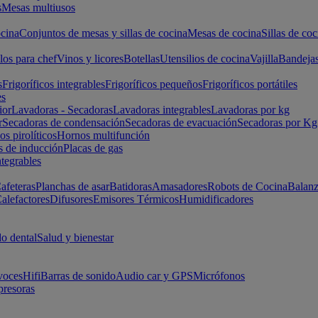
s
Mesas multiusos
cina
Conjuntos de mesas y sillas de cocina
Mesas de cocina
Sillas de coc
los para chef
Vinos y licores
Botellas
Utensilios de cocina
Vajilla
Bandeja
s
Frigoríficos integrables
Frigoríficos pequeños
Frigoríficos portátiles
es
ior
Lavadoras - Secadoras
Lavadoras integrables
Lavadoras por kg
r
Secadoras de condensación
Secadoras de evacuación
Secadoras por Kg
s pirolíticos
Hornos multifunción
s de inducción
Placas de gas
ntegrables
afeteras
Planchas de asar
Batidoras
Amasadores
Robots de Cocina
Balanz
alefactores
Difusores
Emisores Térmicos
Humidificadores
o dental
Salud y bienestar
voces
Hifi
Barras de sonido
Audio car y GPS
Micrófonos
presoras