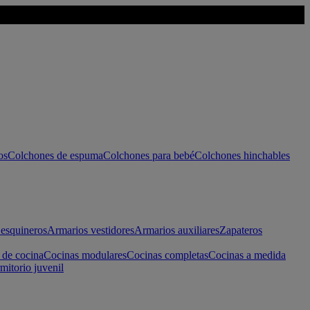
os
Colchones de espuma
Colchones para bebé
Colchones hinchables
esquineros
Armarios vestidores
Armarios auxiliares
Zapateros
 de cocina
Cocinas modulares
Cocinas completas
Cocinas a medida
mitorio juvenil