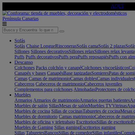
🔵Cambia tu electro con
-10% EXTRA
de descuento ☑️
AQUÍ
Península
Canarias
Sofás
Sofás
Chaise Longue
Rinconeras
Sofás cama
Sofás 2 plazas
Sofá
Sillones
Sillones decorativos
Sillones relax
Sillones relax levant
Puffs
Puffs decorativos
Puffs pera
Puffs reposapiés
Puffs con al
Descanso
Colchones
Packs colchón y canapé
Colchones viscoelásticos
Col
Canapés y bases
Canapés
Base tapizadas
Somieres
Patas de somi
Camas
Camas de matrimonio
Camas dobles
Camas individuales
Cabeceros
Cabeceros de matrimonio
Cabeceros juveniles
Complementos para colchones
Almohadas
Protectores de colch
Muebles
Armarios
Armarios de matrimonio
Armarios puertas batientes
Ar
Muebles de salón
Sillas
Mesas de salón
Muebles TV
Vitrinas
Apa
Muebles de cocina
Sillas de cocinas
Taburetes de cocina
Mesas d
Muebles de dormitorio
Camas matrimonio
Cabeceros de matrim
Muebles de oficina y teletrabajo
Escritorios
Sillas de escritorio
Es
Muebles de Gaming
Sillas gaming
Escritorios gaming
Sillas
Taburetes
Bancos
Sillas de comedor
Sillas infantiles
Complem