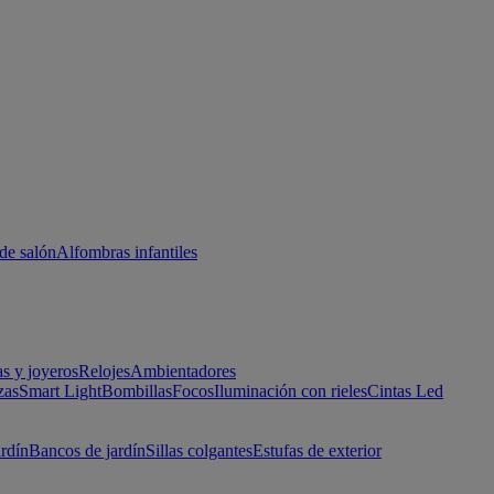
de salón
Alfombras infantiles
as y joyeros
Relojes
Ambientadores
zas
Smart Light
Bombillas
Focos
Iluminación con rieles
Cintas Led
ardín
Bancos de jardín
Sillas colgantes
Estufas de exterior