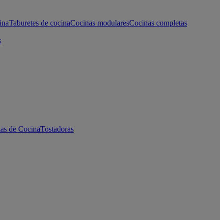
ina
Taburetes de cocina
Cocinas modulares
Cocinas completas
s
as de Cocina
Tostadoras