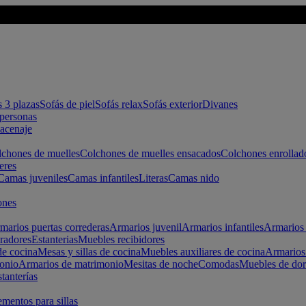
s 3 plazas
Sofás de piel
Sofás relax
Sofás exterior
Divanes
apersonas
macenaje
chones de muelles
Colchones de muelles ensacados
Colchones enrollad
eres
Camas juveniles
Camas infantiles
Literas
Camas nido
ones
marios puertas correderas
Armarios juvenil
Armarios infantiles
Armarios 
radores
Estanterias
Muebles recibidores
e cocina
Mesas y sillas de cocina
Muebles auxiliares de cocina
Armarios
onio
Armarios de matrimonio
Mesitas de noche
Comodas
Muebles de dor
tanterías
entos para sillas