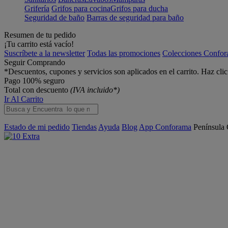
Grifería
Grifos para cocina
Grifos para ducha
Seguridad de baño
Barras de seguridad para baño
Resumen de tu pedido
¡Tu carrito está vacío!
Suscríbete a la newsletter
Todas las promociones
Colecciones Confo
Seguir Comprando
*Descuentos, cupones y servicios son aplicados en el carrito. Haz cli
Pago 100% seguro
Total con descuento
(IVA incluido*)
Ir Al Carrito
Estado de mi pedido
Tiendas
Ayuda
Blog
App Conforama
Península