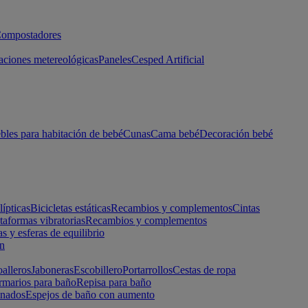
ompostadores
aciones metereológicas
Paneles
Cesped Artificial
les para habitación de bebé
Cunas
Cama bebé
Decoración bebé
lípticas
Bicicletas estáticas
Recambios y complementos
Cintas
taformas vibratorias
Recambios y complementos
s y esferas de equilibrio
ón
alleros
Jaboneras
Escobillero
Portarrollos
Cestas de ropa
marios para baño
Repisa para baño
inados
Espejos de baño con aumento