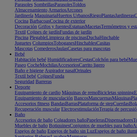
Parasoles
Sombrillas
Parasoles
Toldos
Almacenamiento
Armarios
Arcones
Jardinería
Maquinaria
Huertos Urbanos
Riego
Plantas
Jardineras
C
Cocina
Barbacoas
Cocina de exterior
Decoración
Grifos y fuentes
Estatuas
Macetas
Termómetros y est
Textil
Cojines de jardín
Fundas de jardín
Piscina
Plegable
Limpieza de piscinas
Ducha
Hinchable
Juguetes
Columpios
Toboganes
Hinchables
Casitas
Mascotas
Comederos
Jaulas
Casetas para mascotas
Bebé
Habitación bebé
Humidificadores
Cestas
Colchón para bebé
Mueb
Paseo
Coche
Mochilas
Accesorios
Carrito ligero
Baño e higiene
Aspirador nasal
Orinales
Textil bebé
Cojines
Funda
Seguridad
Barreras
Deporte
Equipamiento de cardio
Máquinas de remo
Bicicletas spinning
E
Equipamiento de musculación
Bancos
Mancuernas
Máquinas
Pla
Accesorios fitness
Bandas
Barras
Plataforma de step
Cuerdas
Bola
Recuperación muscular
Electroestimulación
Terapia de percusi
Baño
Accesorios de baño
Colgadores baño
Papeleras
Dispensadores
To
Muebles de baño
Botiquines
Conjuntos de muebles para baño
Ar
Espejos de baño
Espejos de baño sin Luz
Espejos de baño ilum
Sanitarios
Bañeras
Lavabos
Mamparas