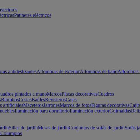
oyectores
éctricas
Patinetes eléctricos
ras antideslizantes
Alfombras de exterior
Alfombras de baño
Alfombras 
uadros pintados a mano
Marcos
Placas decorativas
Cuadros
s
Biombos
Cestas
Baúles
Revisteros
Cajas
s artificiales
Maceteros
Jarrones
Marcos de fotos
Figuras decorativas
Cajit
muebles
Iluminación para dormitorio
Iluminación exterior
Guirnaldas
Bali
ardín
Sillas de jardín
Mesas de jardín
Conjuntos de sofás de jardín
Sofás j
s
Columpios