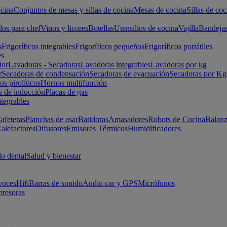
cina
Conjuntos de mesas y sillas de cocina
Mesas de cocina
Sillas de coc
los para chef
Vinos y licores
Botellas
Utensilios de cocina
Vajilla
Bandeja
s
Frigoríficos integrables
Frigoríficos pequeños
Frigoríficos portátiles
es
ior
Lavadoras - Secadoras
Lavadoras integrables
Lavadoras por kg
r
Secadoras de condensación
Secadoras de evacuación
Secadoras por Kg
s pirolíticos
Hornos multifunción
s de inducción
Placas de gas
ntegrables
afeteras
Planchas de asar
Batidoras
Amasadores
Robots de Cocina
Balanz
alefactores
Difusores
Emisores Térmicos
Humidificadores
o dental
Salud y bienestar
voces
Hifi
Barras de sonido
Audio car y GPS
Micrófonos
presoras