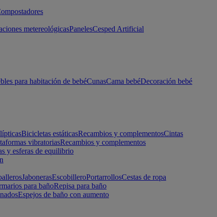
ompostadores
aciones metereológicas
Paneles
Cesped Artificial
les para habitación de bebé
Cunas
Cama bebé
Decoración bebé
lípticas
Bicicletas estáticas
Recambios y complementos
Cintas
taformas vibratorias
Recambios y complementos
s y esferas de equilibrio
ón
alleros
Jaboneras
Escobillero
Portarrollos
Cestas de ropa
marios para baño
Repisa para baño
inados
Espejos de baño con aumento