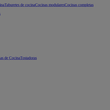
ina
Taburetes de cocina
Cocinas modulares
Cocinas completas
s
as de Cocina
Tostadoras