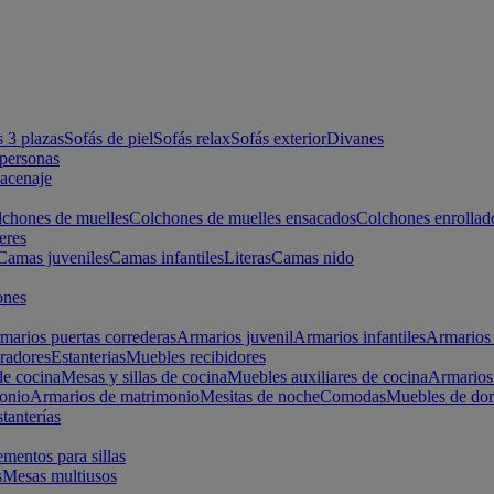
s 3 plazas
Sofás de piel
Sofás relax
Sofás exterior
Divanes
apersonas
macenaje
chones de muelles
Colchones de muelles ensacados
Colchones enrollad
eres
Camas juveniles
Camas infantiles
Literas
Camas nido
ones
marios puertas correderas
Armarios juvenil
Armarios infantiles
Armarios 
radores
Estanterias
Muebles recibidores
e cocina
Mesas y sillas de cocina
Muebles auxiliares de cocina
Armarios
onio
Armarios de matrimonio
Mesitas de noche
Comodas
Muebles de dor
tanterías
entos para sillas
s
Mesas multiusos