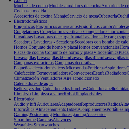
Cocina
Muebles de cocina
Muebles auxiliares de cocina
Armarios de co
Cocinas a medida
Accesorios de cocina
Menaje
Servicio de mesa
Cubertería
Cuchil
Electrodomésticos
Frigoríficos
Frigoríficos americanos
Frigoríficos combi
Vinoteca
Congeladores
Congeladores verticales
Congeladores horizontal
Lavadoras
Lavadoras de carga frontal
Lavadoras de carga super
Secadoras
Lavadoras - Secadoras
Secadoras con bomba de calo
Hornos
Conjunto de horno y placa
Hornos convencionales
Horno
Placas de cocina
Conjunto de horno y placa
Vitrocerámica
Placa
Lavavajillas
Lavavajillas 60cm
Lavavajillas 45cm
Lavavajillas i
Campanas extractoras
Campanas decorativas
Pequeños electrodomésticos
Microondas
Freidoras
Aspiradores
C
Calefacción
Termoventiladores
Convectores
Estufas
Radiadores
C
Climatización
Ventiladores
Aire acondicionado
Calentadores de agua
Belleza y salud
Cuidado de los hombres
Cuidado cabello
Cuidad
Limpieza
Limpieza a vapor
Robot limpiacristales
Electrónica
Audio y hifi
Auriculares
Adaptadores
Reproductores
Radios
Alta
Informática
Almacenamiento
Tablets
Complementos
Portátiles
Im
Gaming & streaming
Monitores gaming
Accesorios
Smart home
Cámaras
Altavoces
Wearables
Smartwatches