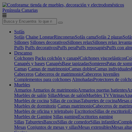
Península
Canarias
Sofás
Sofás
Chaise Longue
Rinconeras
Sofás cama
Sofás 2 plazas
Sofá
Sillones
Sillones decorativos
Sillones relax
Sillones relax levant
Puffs
Puffs decorativos
Puffs pera
Puffs reposapiés
Puffs con al
Descanso
Colchones
Packs colchón y canapé
Colchones viscoelásticos
Col
Canapés y bases
Canapés
Base tapizadas
Somieres
Patas de somi
Camas
Camas de matrimonio
Camas dobles
Camas individuales
Cabeceros
Cabeceros de matrimonio
Cabeceros juveniles
Complementos para colchones
Almohadas
Protectores de colch
Muebles
Armarios
Armarios de matrimonio
Armarios puertas batientes
Ar
Muebles de salón
Sillas
Mesas de salón
Muebles TV
Vitrinas
Apa
Muebles de cocina
Sillas de cocinas
Taburetes de cocina
Mesas d
Muebles de dormitorio
Camas matrimonio
Cabeceros de matrim
Muebles de oficina y teletrabajo
Escritorios
Sillas de escritorio
Es
Muebles de Gaming
Sillas gaming
Escritorios gaming
Sillas
Taburetes
Bancos
Sillas de comedor
Sillas infantiles
Complem
Mesas
Conjuntos de mesas y sillas
Mesas extensibles
Mesas alta