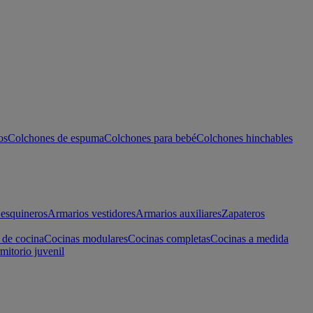
os
Colchones de espuma
Colchones para bebé
Colchones hinchables
esquineros
Armarios vestidores
Armarios auxiliares
Zapateros
 de cocina
Cocinas modulares
Cocinas completas
Cocinas a medida
mitorio juvenil