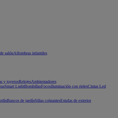
de salón
Alfombras infantiles
as y joyeros
Relojes
Ambientadores
zas
Smart Light
Bombillas
Focos
Iluminación con rieles
Cintas Led
ardín
Bancos de jardín
Sillas colgantes
Estufas de exterior