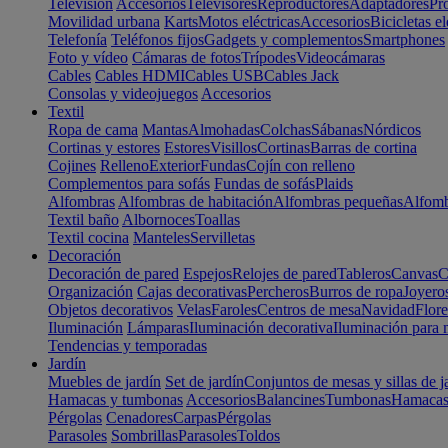
Televisión
Accesorios
Televisores
Reproductores
Adaptadores
Pr
Movilidad urbana
Karts
Motos eléctricas
Accesorios
Bicicletas el
Telefonía
Teléfonos fijos
Gadgets y complementos
Smartphones
Foto y vídeo
Cámaras de fotos
Trípodes
Videocámaras
Cables
Cables HDMI
Cables USB
Cables Jack
Consolas y videojuegos
Accesorios
Textil
Ropa de cama
Mantas
Almohadas
Colchas
Sábanas
Nórdicos
Cortinas y estores
Estores
Visillos
Cortinas
Barras de cortina
Cojines
Relleno
Exterior
Fundas
Cojín con relleno
Complementos para sofás
Fundas de sofás
Plaids
Alfombras
Alfombras de habitación
Alfombras pequeñas
Alfomb
Textil baño
Albornoces
Toallas
Textil cocina
Manteles
Servilletas
Decoración
Decoración de pared
Espejos
Relojes de pared
Tableros
Canvas
C
Organización
Cajas decorativas
Percheros
Burros de ropa
Joyero
Objetos decorativos
Velas
Faroles
Centros de mesa
Navidad
Flore
Iluminación
Lámparas
Iluminación decorativa
Iluminación para 
Tendencias y temporadas
Jardín
Muebles de jardín
Set de jardín
Conjuntos de mesas y sillas de j
Hamacas y tumbonas
Accesorios
Balancines
Tumbonas
Hamaca
Pérgolas
Cenadores
Carpas
Pérgolas
Parasoles
Sombrillas
Parasoles
Toldos