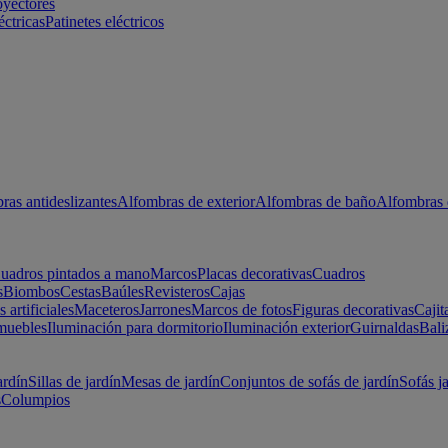
oyectores
éctricas
Patinetes eléctricos
ras antideslizantes
Alfombras de exterior
Alfombras de baño
Alfombras 
uadros pintados a mano
Marcos
Placas decorativas
Cuadros
s
Biombos
Cestas
Baúles
Revisteros
Cajas
s artificiales
Maceteros
Jarrones
Marcos de fotos
Figuras decorativas
Cajit
muebles
Iluminación para dormitorio
Iluminación exterior
Guirnaldas
Bali
ardín
Sillas de jardín
Mesas de jardín
Conjuntos de sofás de jardín
Sofás j
s
Columpios