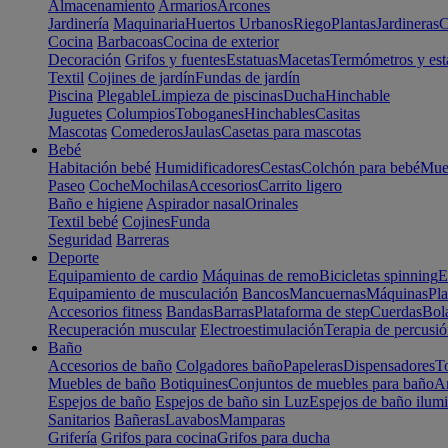
Almacenamiento
Armarios
Arcones
Jardinería
Maquinaria
Huertos Urbanos
Riego
Plantas
Jardineras
C
Cocina
Barbacoas
Cocina de exterior
Decoración
Grifos y fuentes
Estatuas
Macetas
Termómetros y est
Textil
Cojines de jardín
Fundas de jardín
Piscina
Plegable
Limpieza de piscinas
Ducha
Hinchable
Juguetes
Columpios
Toboganes
Hinchables
Casitas
Mascotas
Comederos
Jaulas
Casetas para mascotas
Bebé
Habitación bebé
Humidificadores
Cestas
Colchón para bebé
Mueb
Paseo
Coche
Mochilas
Accesorios
Carrito ligero
Baño e higiene
Aspirador nasal
Orinales
Textil bebé
Cojines
Funda
Seguridad
Barreras
Deporte
Equipamiento de cardio
Máquinas de remo
Bicicletas spinning
E
Equipamiento de musculación
Bancos
Mancuernas
Máquinas
Pla
Accesorios fitness
Bandas
Barras
Plataforma de step
Cuerdas
Bola
Recuperación muscular
Electroestimulación
Terapia de percusi
Baño
Accesorios de baño
Colgadores baño
Papeleras
Dispensadores
To
Muebles de baño
Botiquines
Conjuntos de muebles para baño
Ar
Espejos de baño
Espejos de baño sin Luz
Espejos de baño ilum
Sanitarios
Bañeras
Lavabos
Mamparas
Grifería
Grifos para cocina
Grifos para ducha