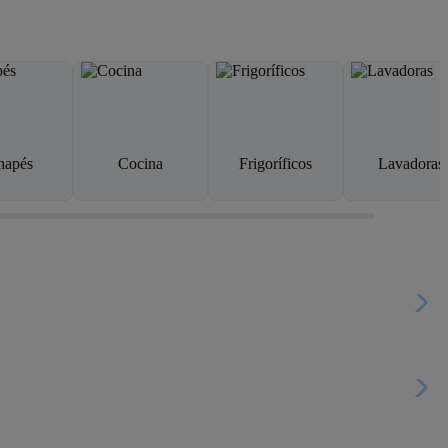
napés
Cocina
Frigoríficos
Lavadoras