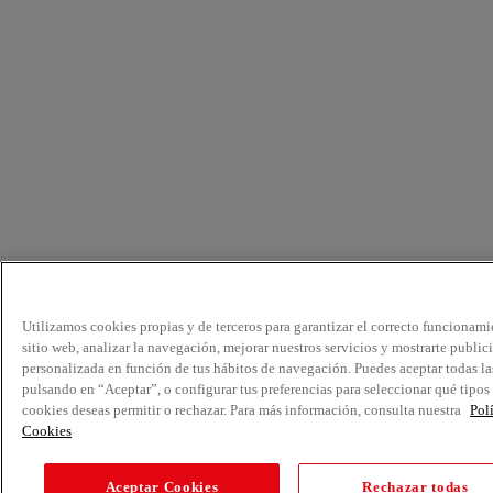
Utilizamos cookies propias y de terceros para garantizar el correcto funcionami
sitio web, analizar la navegación, mejorar nuestros servicios y mostrarte public
personalizada en función de tus hábitos de navegación. Puedes aceptar todas la
pulsando en “Aceptar”, o configurar tus preferencias para seleccionar qué tipos
cookies deseas permitir o rechazar. Para más información, consulta nuestra
Pol
Cookies
Aceptar Cookies
Rechazar todas