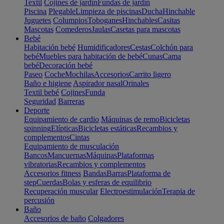
Textil
Cojines de jardín
Fundas de jardín
Piscina
Plegable
Limpieza de piscinas
Ducha
Hinchable
Juguetes
Columpios
Toboganes
Hinchables
Casitas
Mascotas
Comederos
Jaulas
Casetas para mascotas
Bebé
Habitación bebé
Humidificadores
Cestas
Colchón para
bebé
Muebles para habitación de bebé
Cunas
Cama
bebé
Decoración bebé
Paseo
Coche
Mochilas
Accesorios
Carrito ligero
Baño e higiene
Aspirador nasal
Orinales
Textil bebé
Cojines
Funda
Seguridad
Barreras
Deporte
Equipamiento de cardio
Máquinas de remo
Bicicletas
spinning
Elípticas
Bicicletas estáticas
Recambios y
complementos
Cintas
Equipamiento de musculación
Bancos
Mancuernas
Máquinas
Plataformas
vibratorias
Recambios y complementos
Accesorios fitness
Bandas
Barras
Plataforma de
step
Cuerdas
Bolas y esferas de equilibrio
Recuperación muscular
Electroestimulación
Terapia de
percusión
Baño
Accesorios de baño
Colgadores