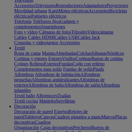
Televisión
Accesorios
Televisores
Reproductores
Adaptadores
Proyectores
Movilidad urbana
Karts
Motos eléctricas
Accesorios
Bicicletas
eléctricas
Patinetes eléctricos
Telefonía
Teléfonos fijos
Gadgets y
complementos
Smartphones
Foto y vídeo
Cámaras de fotos
Trípodes
Videocámaras
Cables
Cables HDMI
Cables USB
Cables Jack
Consolas y videojuegos
Accesorios
Textil
Ropa de cama
Mantas
Almohadas
Colchas
Sábanas
Nórdicos
Cortinas y estores
Estores
Visillos
Cortinas
Barras de cortina
Cojines
Relleno
Exterior
Fundas
Cojín con relleno
Complementos para sofás
Fundas de sofás
Plaids
Alfombras
Alfombras de habitación
Alfombras
pequeñas
Alfombras antideslizantes
Alfombras de
exterior
Alfombras de baño
Alfombras de salón
Alfombras
infantiles
Textil baño
Albornoces
Toallas
Textil cocina
Manteles
Servilletas
Decoración
Decoración de pared
Espejos
Relojes de
pared
Tableros
Canvas
Cuadros pintados a mano
Marcos
Placas
decorativas
Cuadros
Organización
Cajas decorativas
Percheros
Burros de