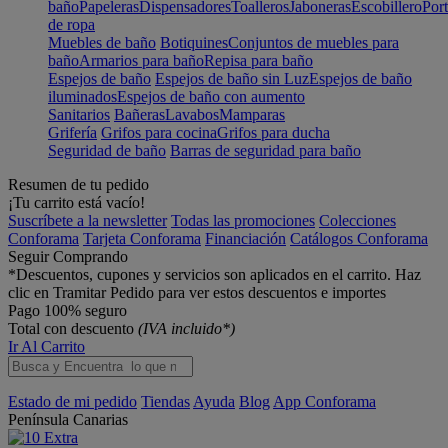
baño
Papeleras
Dispensadores
Toalleros
Jaboneras
Escobillero
Port
de ropa
Muebles de baño
Botiquines
Conjuntos de muebles para
baño
Armarios para baño
Repisa para baño
Espejos de baño
Espejos de baño sin Luz
Espejos de baño
iluminados
Espejos de baño con aumento
Sanitarios
Bañeras
Lavabos
Mamparas
Grifería
Grifos para cocina
Grifos para ducha
Seguridad de baño
Barras de seguridad para baño
Resumen de tu pedido
¡Tu carrito está vacío!
Suscríbete a la newsletter
Todas las promociones
Colecciones
Conforama
Tarjeta Conforama
Financiación
Catálogos Conforama
Seguir Comprando
*Descuentos, cupones y servicios son aplicados en el carrito. Haz
clic en Tramitar Pedido para ver estos descuentos e importes
Pago 100% seguro
Total con descuento
(IVA incluido*)
Ir Al Carrito
Estado de mi pedido
Tiendas
Ayuda
Blog
App Conforama
Península
Canarias