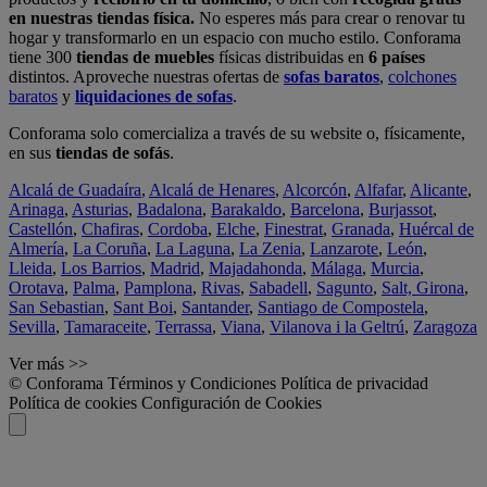
en nuestras tiendas física.
No esperes más para crear o renovar tu
hogar y transformarlo en un espacio con mucho estilo. Conforama
tiene 300
tiendas de muebles
físicas distribuidas en
6 países
distintos. Aproveche nuestras ofertas de
sofas baratos
,
colchones
baratos
y
liquidaciones de sofas
.
Conforama solo comercializa a través de su website o, físicamente,
en sus
tiendas de sofás
.
Alcalá de Guadaíra
,
Alcalá de Henares
,
Alcorcón
,
Alfafar
,
Alicante
,
Arinaga
,
Asturias
,
Badalona
,
Barakaldo
,
Barcelona
,
Burjassot
,
Castellón
,
Chafiras
,
Cordoba
,
Elche
,
Finestrat
,
Granada
,
Huércal de
Almería
,
La Coruña
,
La Laguna
,
La Zenia
,
Lanzarote
,
León
,
Lleida
,
Los Barrios
,
Madrid
,
Majadahonda
,
Málaga
,
Murcia
,
Orotava
,
Palma
,
Pamplona
,
Rivas
,
Sabadell
,
Sagunto
,
Salt, Girona
,
San Sebastian
,
Sant Boi
,
Santander
,
Santiago de Compostela
,
Sevilla
,
Tamaraceite
,
Terrassa
,
Viana
,
Vilanova i la Geltrú
,
Zaragoza
Ver más >>
© Conforama
Términos y Condiciones
Política de privacidad
Política de cookies
Configuración de Cookies