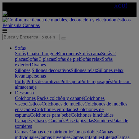
🔵Cambia tu electro con
-10% EXTRA
de descuento ☑️
AQUÍ
Península
Canarias
Sofás
Sofás
Chaise Longue
Rinconeras
Sofás cama
Sofás 2
plazas
Sofás 3 plazas
Sofás de piel
Sofás relax
Sofás
exterior
Divanes
Sillones
Sillones decorativos
Sillones relax
Sillones relax
levantapersonas
Puffs
Puffs decorativos
Puffs pera
Puffs reposapiés
Puffs con
almacenaje
Descanso
Colchones
Packs colchón y canapé
Colchones
viscoelásticos
Colchones de muelles
Colchones de muelles
ensacados
Colchones enrollados
Colchones de
espuma
Colchones para bebé
Colchones hinchables
Canapés y bases
Canapés
Base tapizadas
Somieres
Patas de
somieres
Camas
Camas de matrimonio
Camas dobles
Camas
individuales
Camas juveniles
Camas infantiles
Literas
Camas