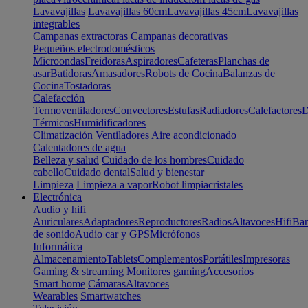
Lavavajillas
Lavavajillas 60cm
Lavavajillas 45cm
Lavavajillas
integrables
Campanas extractoras
Campanas decorativas
Pequeños electrodomésticos
Microondas
Freidoras
Aspiradores
Cafeteras
Planchas de
asar
Batidoras
Amasadores
Robots de Cocina
Balanzas de
Cocina
Tostadoras
Calefacción
Termoventiladores
Convectores
Estufas
Radiadores
Calefactores
D
Térmicos
Humidificadores
Climatización
Ventiladores
Aire acondicionado
Calentadores de agua
Belleza y salud
Cuidado de los hombres
Cuidado
cabello
Cuidado dental
Salud y bienestar
Limpieza
Limpieza a vapor
Robot limpiacristales
Electrónica
Audio y hifi
Auriculares
Adaptadores
Reproductores
Radios
Altavoces
Hifi
Bar
de sonido
Audio car y GPS
Micrófonos
Informática
Almacenamiento
Tablets
Complementos
Portátiles
Impresoras
Gaming & streaming
Monitores gaming
Accesorios
Smart home
Cámaras
Altavoces
Wearables
Smartwatches