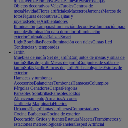
ropa
Joyeros
Biombos
Cestas
Baúles
Revisteros
Cajas
Objetos decorativos
Velas
Faroles
Centros de
mesa
Navidad
Flores artificiales
Maceteros
Jarrones
Marcos de
fotos
Figuras decorativas
Cajitas y
joyeros
Relojes
Ambientadores
Iluminación
Lámparas
Iluminación decorativa
Iluminación para
muebles
Iluminación para dormitorio
Iluminación
exterior
Guirnaldas
Balizas
Smart
Light
Bombillas
Focos
Iluminación con rieles
Cintas Led
Tendencias y temporadas
Jardín
Muebles de jardín
Set de jardín
Conjuntos de mesas y sillas de
jardín
Sillas de jardín
Mesas de jardín
Conjuntos de sofás de
jardín
Sofás jardín
Bancos de jardín
Sillas colgantes
Estufas de
exterior
Hamacas y tumbonas
Accesorios
Balancines
Tumbonas
Hamacas
Columpios
Pérgolas
Cenadores
Carpas
Pérgolas
Parasoles
Sombrillas
Parasoles
Toldos
Almacenamiento
Armarios
Arcones
Jardinería
Maquinaria
Huertos
Urbanos
Riego
Plantas
Jardineras
Compostadores
Cocina
Barbacoas
Cocina de exterior
Decoración
Grifos y fuentes
Estatuas
Macetas
Termómetros y
estaciones metereológicas
Paneles
Cesped Artificial