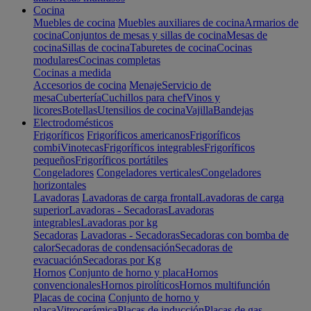
Cocina
Muebles de cocina
Muebles auxiliares de cocina
Armarios de
cocina
Conjuntos de mesas y sillas de cocina
Mesas de
cocina
Sillas de cocina
Taburetes de cocina
Cocinas
modulares
Cocinas completas
Cocinas a medida
Accesorios de cocina
Menaje
Servicio de
mesa
Cubertería
Cuchillos para chef
Vinos y
licores
Botellas
Utensilios de cocina
Vajilla
Bandejas
Electrodomésticos
Frigoríficos
Frigoríficos americanos
Frigoríficos
combi
Vinotecas
Frigoríficos integrables
Frigoríficos
pequeños
Frigoríficos portátiles
Congeladores
Congeladores verticales
Congeladores
horizontales
Lavadoras
Lavadoras de carga frontal
Lavadoras de carga
superior
Lavadoras - Secadoras
Lavadoras
integrables
Lavadoras por kg
Secadoras
Lavadoras - Secadoras
Secadoras con bomba de
calor
Secadoras de condensación
Secadoras de
evacuación
Secadoras por Kg
Hornos
Conjunto de horno y placa
Hornos
convencionales
Hornos pirolíticos
Hornos multifunción
Placas de cocina
Conjunto de horno y
placa
Vitrocerámica
Placas de inducción
Placas de gas