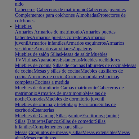
nido
Cabeceros
Cabeceros de matrimonio
Cabeceros juveniles
Complementos para colchones
Almohadas
Protectores de
colchones
Muebles
Armarios
Armarios de matrimonio
Armarios puertas
batientes
Armarios puertas correderas
Armarios
juvenil
Armarios infantiles
Armarios esquineros
Armarios
vestidores
Armarios auxiliares
Zapateros
Muebles de salón
Sillas
Mesas de salón
Muebles
TV
Vitrinas
Aparadores
Estanterias
Muebles recibidores
Muebles de cocina
Sillas de cocinas
Taburetes de cocina
Mesas
de cocina
Mesas y sillas de cocina
Muebles auxiliares de
cocina
Armarios de cocina
Cocinas modulares
Cocinas
completas
Cocinas a medida
Muebles de dormitorio
Camas matrimonio
Cabeceros de
matrimonio
Armarios de matrimonio
Mesitas de
noche
Comodas
Muebles de dormitorio juvenil
Muebles de oficina y teletrabajo
Escritorios
Sillas de
escritorio
Estanterías
Muebles de Gaming
Sillas gaming
Escritorios gaming
Sillas
Taburetes
Bancos
Sillas de comedor
Sillas
infantiles
Complementos para sillas
Mesas
Conjuntos de mesas y sillas
Mesas extensibles
Mesas
altas
Mesas multiusos