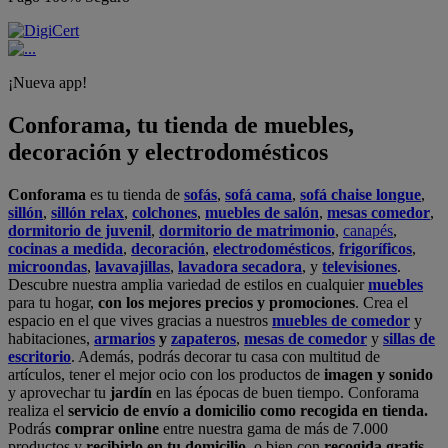
¡Nueva app!
Conforama, tu tienda de muebles,
decoración y electrodomésticos
Conforama
es tu tienda de
sofás
,
sofá cama
,
sofá chaise longue
,
sillón
,
sillón relax
,
colchones
,
muebles de salón
,
mesas comedor
,
dormitorio de juvenil
,
dormitorio de matrimonio
,
canapés
,
cocinas a medida
,
decoración
,
electrodomésticos
,
frigoríficos
,
microondas
,
lavavajillas
,
lavadora secadora
, y
televisiones
.
Descubre nuestra amplia variedad de estilos en cualquier
muebles
para tu hogar,
con los mejores precios y promociones
. Crea el
espacio en el que vives gracias a nuestros
muebles de comedor
y
habitaciones,
armarios
y
zapateros
,
mesas de comedor
y
sillas de
escritorio
. Además, podrás decorar tu casa con multitud de
artículos, tener el mejor ocio con los productos de
imagen y sonido
y aprovechar tu
jardín
en las épocas de buen tiempo. Conforama
realiza el
servicio de envío a domicilio como recogida en tienda.
Podrás
comprar online
entre nuestra gama de más de 7.000
productos y
recibirlo en tu domicilio
, o bien con
recogida gratis