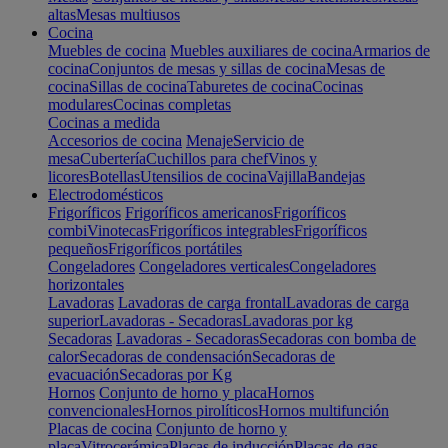
altas
Mesas multiusos
Cocina
Muebles de cocina
Muebles auxiliares de cocina
Armarios de
cocina
Conjuntos de mesas y sillas de cocina
Mesas de
cocina
Sillas de cocina
Taburetes de cocina
Cocinas
modulares
Cocinas completas
Cocinas a medida
Accesorios de cocina
Menaje
Servicio de
mesa
Cubertería
Cuchillos para chef
Vinos y
licores
Botellas
Utensilios de cocina
Vajilla
Bandejas
Electrodomésticos
Frigoríficos
Frigoríficos americanos
Frigoríficos
combi
Vinotecas
Frigoríficos integrables
Frigoríficos
pequeños
Frigoríficos portátiles
Congeladores
Congeladores verticales
Congeladores
horizontales
Lavadoras
Lavadoras de carga frontal
Lavadoras de carga
superior
Lavadoras - Secadoras
Lavadoras por kg
Secadoras
Lavadoras - Secadoras
Secadoras con bomba de
calor
Secadoras de condensación
Secadoras de
evacuación
Secadoras por Kg
Hornos
Conjunto de horno y placa
Hornos
convencionales
Hornos pirolíticos
Hornos multifunción
Placas de cocina
Conjunto de horno y
placa
Vitrocerámica
Placas de inducción
Placas de gas