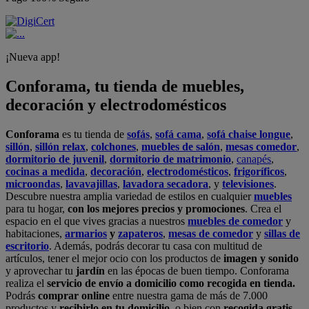
¡Nueva app!
Conforama, tu tienda de muebles,
decoración y electrodomésticos
Conforama
es tu tienda de
sofás
,
sofá cama
,
sofá chaise longue
,
sillón
,
sillón relax
,
colchones
,
muebles de salón
,
mesas comedor
,
dormitorio de juvenil
,
dormitorio de matrimonio
,
canapés
,
cocinas a medida
,
decoración
,
electrodomésticos
,
frigoríficos
,
microondas
,
lavavajillas
,
lavadora secadora
, y
televisiones
.
Descubre nuestra amplia variedad de estilos en cualquier
muebles
para tu hogar,
con los mejores precios y promociones
. Crea el
espacio en el que vives gracias a nuestros
muebles de comedor
y
habitaciones,
armarios
y
zapateros
,
mesas de comedor
y
sillas de
escritorio
. Además, podrás decorar tu casa con multitud de
artículos, tener el mejor ocio con los productos de
imagen y sonido
y aprovechar tu
jardín
en las épocas de buen tiempo. Conforama
realiza el
servicio de envío a domicilio como recogida en tienda.
Podrás
comprar online
entre nuestra gama de más de 7.000
productos y
recibirlo en tu domicilio
, o bien con
recogida gratis