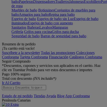
baño
Papeleras
Dispensadores
Toalleros
Jaboneras
Escobillero
Port
de ropa
Muebles de baño
Botiquines
Conjuntos de muebles para
baño
Armarios para baño
Repisa para baño
Espejos de baño
Espejos de baño sin Luz
Espejos de baño
iluminados
Espejos de baño con aumento
Sanitarios
Bañeras
Lavabos
Mamparas
Grifería
Grifos para cocina
Grifos para ducha
Seguridad de baño
Barras de seguridad para baño
Resumen de tu pedido
¡Tu carrito está vacío!
Suscríbete a la newsletter
Todas las promociones
Colecciones
Conforama
Tarjeta Conforama
Financiación
Catálogos Conforama
Seguir Comprando
*Descuentos, cupones y servicios son aplicados en el carrito. Haz
clic en Tramitar Pedido para ver estos descuentos e importes
Pago 100% seguro
Total con descuento
(IVA incluido*)
Ir Al Carrito
Estado de mi pedido
Tiendas
Ayuda
Blog
App Conforama
Península
Canarias