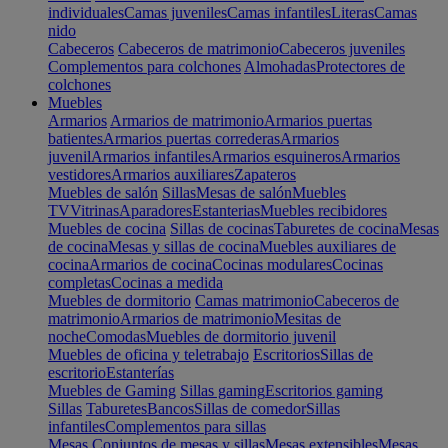
individuales
Camas juveniles
Camas infantiles
Literas
Camas
nido
Cabeceros
Cabeceros de matrimonio
Cabeceros juveniles
Complementos para colchones
Almohadas
Protectores de
colchones
Muebles
Armarios
Armarios de matrimonio
Armarios puertas
batientes
Armarios puertas correderas
Armarios
juvenil
Armarios infantiles
Armarios esquineros
Armarios
vestidores
Armarios auxiliares
Zapateros
Muebles de salón
Sillas
Mesas de salón
Muebles
TV
Vitrinas
Aparadores
Estanterias
Muebles recibidores
Muebles de cocina
Sillas de cocinas
Taburetes de cocina
Mesas
de cocina
Mesas y sillas de cocina
Muebles auxiliares de
cocina
Armarios de cocina
Cocinas modulares
Cocinas
completas
Cocinas a medida
Muebles de dormitorio
Camas matrimonio
Cabeceros de
matrimonio
Armarios de matrimonio
Mesitas de
noche
Comodas
Muebles de dormitorio juvenil
Muebles de oficina y teletrabajo
Escritorios
Sillas de
escritorio
Estanterías
Muebles de Gaming
Sillas gaming
Escritorios gaming
Sillas
Taburetes
Bancos
Sillas de comedor
Sillas
infantiles
Complementos para sillas
Mesas
Conjuntos de mesas y sillas
Mesas extensibles
Mesas