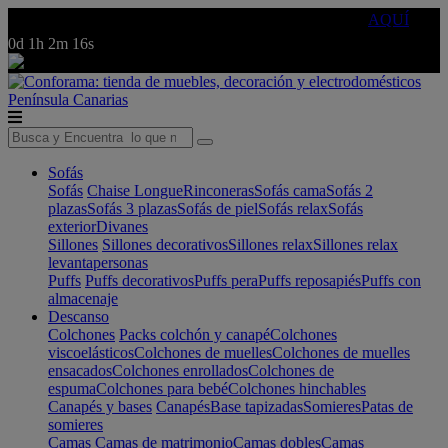
🔵Cambia tu electro con
-10% EXTRA
de descuento ☑️
AQUÍ
0d
1h
2m
16s
Península
Canarias
Sofás
Sofás
Chaise Longue
Rinconeras
Sofás cama
Sofás 2
plazas
Sofás 3 plazas
Sofás de piel
Sofás relax
Sofás
exterior
Divanes
Sillones
Sillones decorativos
Sillones relax
Sillones relax
levantapersonas
Puffs
Puffs decorativos
Puffs pera
Puffs reposapiés
Puffs con
almacenaje
Descanso
Colchones
Packs colchón y canapé
Colchones
viscoelásticos
Colchones de muelles
Colchones de muelles
ensacados
Colchones enrollados
Colchones de
espuma
Colchones para bebé
Colchones hinchables
Canapés y bases
Canapés
Base tapizadas
Somieres
Patas de
somieres
Camas
Camas de matrimonio
Camas dobles
Camas