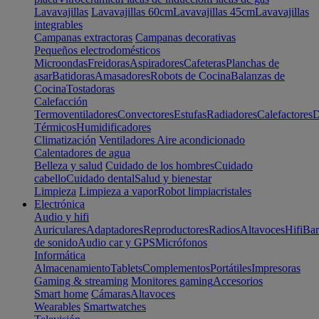
Lavavajillas
Lavavajillas 60cm
Lavavajillas 45cm
Lavavajillas
integrables
Campanas extractoras
Campanas decorativas
Pequeños electrodomésticos
Microondas
Freidoras
Aspiradores
Cafeteras
Planchas de
asar
Batidoras
Amasadores
Robots de Cocina
Balanzas de
Cocina
Tostadoras
Calefacción
Termoventiladores
Convectores
Estufas
Radiadores
Calefactores
D
Térmicos
Humidificadores
Climatización
Ventiladores
Aire acondicionado
Calentadores de agua
Belleza y salud
Cuidado de los hombres
Cuidado
cabello
Cuidado dental
Salud y bienestar
Limpieza
Limpieza a vapor
Robot limpiacristales
Electrónica
Audio y hifi
Auriculares
Adaptadores
Reproductores
Radios
Altavoces
Hifi
Bar
de sonido
Audio car y GPS
Micrófonos
Informática
Almacenamiento
Tablets
Complementos
Portátiles
Impresoras
Gaming & streaming
Monitores gaming
Accesorios
Smart home
Cámaras
Altavoces
Wearables
Smartwatches