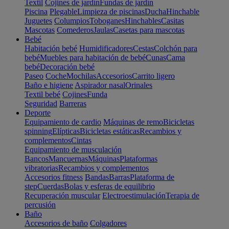
Textil
Cojines de jardín
Fundas de jardín
Piscina
Plegable
Limpieza de piscinas
Ducha
Hinchable
Juguetes
Columpios
Toboganes
Hinchables
Casitas
Mascotas
Comederos
Jaulas
Casetas para mascotas
Bebé
Habitación bebé
Humidificadores
Cestas
Colchón para
bebé
Muebles para habitación de bebé
Cunas
Cama
bebé
Decoración bebé
Paseo
Coche
Mochilas
Accesorios
Carrito ligero
Baño e higiene
Aspirador nasal
Orinales
Textil bebé
Cojines
Funda
Seguridad
Barreras
Deporte
Equipamiento de cardio
Máquinas de remo
Bicicletas
spinning
Elípticas
Bicicletas estáticas
Recambios y
complementos
Cintas
Equipamiento de musculación
Bancos
Mancuernas
Máquinas
Plataformas
vibratorias
Recambios y complementos
Accesorios fitness
Bandas
Barras
Plataforma de
step
Cuerdas
Bolas y esferas de equilibrio
Recuperación muscular
Electroestimulación
Terapia de
percusión
Baño
Accesorios de baño
Colgadores