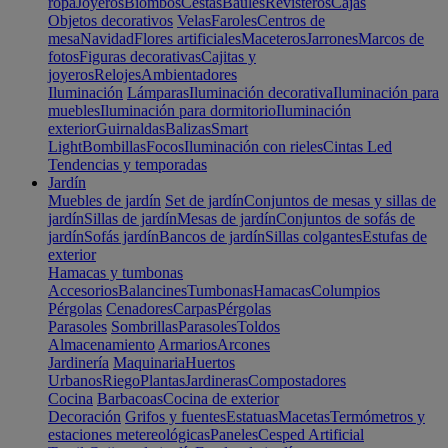
ropa
Joyeros
Biombos
Cestas
Baúles
Revisteros
Cajas
Objetos decorativos
Velas
Faroles
Centros de
mesa
Navidad
Flores artificiales
Maceteros
Jarrones
Marcos de
fotos
Figuras decorativas
Cajitas y
joyeros
Relojes
Ambientadores
Iluminación
Lámparas
Iluminación decorativa
Iluminación para
muebles
Iluminación para dormitorio
Iluminación
exterior
Guirnaldas
Balizas
Smart
Light
Bombillas
Focos
Iluminación con rieles
Cintas Led
Tendencias y temporadas
Jardín
Muebles de jardín
Set de jardín
Conjuntos de mesas y sillas de
jardín
Sillas de jardín
Mesas de jardín
Conjuntos de sofás de
jardín
Sofás jardín
Bancos de jardín
Sillas colgantes
Estufas de
exterior
Hamacas y tumbonas
Accesorios
Balancines
Tumbonas
Hamacas
Columpios
Pérgolas
Cenadores
Carpas
Pérgolas
Parasoles
Sombrillas
Parasoles
Toldos
Almacenamiento
Armarios
Arcones
Jardinería
Maquinaria
Huertos
Urbanos
Riego
Plantas
Jardineras
Compostadores
Cocina
Barbacoas
Cocina de exterior
Decoración
Grifos y fuentes
Estatuas
Macetas
Termómetros y
estaciones metereológicas
Paneles
Cesped Artificial