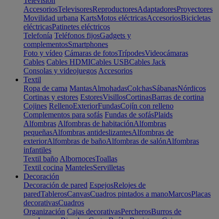
Televisión
Accesorios
Televisores
Reproductores
Adaptadores
Proyectores
Movilidad urbana
Karts
Motos eléctricas
Accesorios
Bicicletas
eléctricas
Patinetes eléctricos
Telefonía
Teléfonos fijos
Gadgets y
complementos
Smartphones
Foto y vídeo
Cámaras de fotos
Trípodes
Videocámaras
Cables
Cables HDMI
Cables USB
Cables Jack
Consolas y videojuegos
Accesorios
Textil
Ropa de cama
Mantas
Almohadas
Colchas
Sábanas
Nórdicos
Cortinas y estores
Estores
Visillos
Cortinas
Barras de cortina
Cojines
Relleno
Exterior
Fundas
Cojín con relleno
Complementos para sofás
Fundas de sofás
Plaids
Alfombras
Alfombras de habitación
Alfombras
pequeñas
Alfombras antideslizantes
Alfombras de
exterior
Alfombras de baño
Alfombras de salón
Alfombras
infantiles
Textil baño
Albornoces
Toallas
Textil cocina
Manteles
Servilletas
Decoración
Decoración de pared
Espejos
Relojes de
pared
Tableros
Canvas
Cuadros pintados a mano
Marcos
Placas
decorativas
Cuadros
Organización
Cajas decorativas
Percheros
Burros de