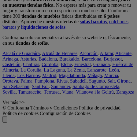
en nuestras tiendas física.
No esperes más para crear o renovar tu
hogar y transformarlo en un espacio con mucho estilo. Conforama
tiene 300
tiendas de muebles
físicas distribuidas en
6 países
distintos. Aproveche nuestras ofertas de
sofas baratos
,
colchones
baratos
y
liquidaciones de sofas
.
Conforama solo comercializa a través de su website o, físicamente,
en sus
tiendas de sofás
.
Alcalá de Guadaíra
,
Alcalá de Henares
,
Alcorcón
,
Alfafar
,
Alicante
,
Arinaga
,
Asturias
,
Badalona
,
Barakaldo
,
Barcelona
,
Burjassot
,
Castellón
,
Chafiras
,
Cordoba
,
Elche
,
Finestrat
,
Granada
,
Huércal de
Almería
,
La Coruña
,
La Laguna
,
La Zenia
,
Lanzarote
,
León
,
Lleida
,
Los Barrios
,
Madrid
,
Majadahonda
,
Málaga
,
Murcia
,
Orotava
,
Palma
,
Pamplona
,
Rivas
,
Sabadell
,
Sagunto
,
Salt, Girona
,
San Sebastian
,
Sant Boi
,
Santander
,
Santiago de Compostela
,
Sevilla
,
Tamaraceite
,
Terrassa
,
Viana
,
Vilanova i la Geltrú
,
Zaragoza
Ver más >>
© Conforama
Términos y Condiciones
Política de privacidad
Política de cookies
Configuración de Cookies