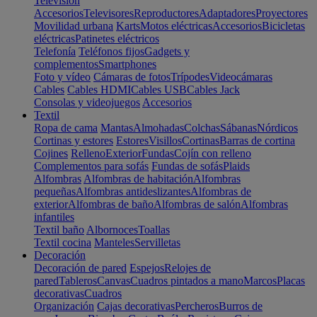
Televisión
Accesorios
Televisores
Reproductores
Adaptadores
Proyectores
Movilidad urbana
Karts
Motos eléctricas
Accesorios
Bicicletas
eléctricas
Patinetes eléctricos
Telefonía
Teléfonos fijos
Gadgets y
complementos
Smartphones
Foto y vídeo
Cámaras de fotos
Trípodes
Videocámaras
Cables
Cables HDMI
Cables USB
Cables Jack
Consolas y videojuegos
Accesorios
Textil
Ropa de cama
Mantas
Almohadas
Colchas
Sábanas
Nórdicos
Cortinas y estores
Estores
Visillos
Cortinas
Barras de cortina
Cojines
Relleno
Exterior
Fundas
Cojín con relleno
Complementos para sofás
Fundas de sofás
Plaids
Alfombras
Alfombras de habitación
Alfombras
pequeñas
Alfombras antideslizantes
Alfombras de
exterior
Alfombras de baño
Alfombras de salón
Alfombras
infantiles
Textil baño
Albornoces
Toallas
Textil cocina
Manteles
Servilletas
Decoración
Decoración de pared
Espejos
Relojes de
pared
Tableros
Canvas
Cuadros pintados a mano
Marcos
Placas
decorativas
Cuadros
Organización
Cajas decorativas
Percheros
Burros de