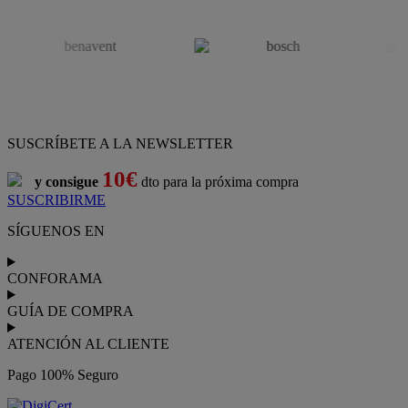
Conforama
es tu tienda de
sofás
,
sofá cama
,
sofá chaise longue
,
sillón
,
sillón relax
,
colchones
,
muebles de salón
,
mesas comedor
,
dormitorio de juvenil
,
dormitorio de matrimonio
,
canapés
,
cocinas a medida
,
decoración
,
electrodomésticos
,
frigoríficos
,
microondas
,
lavavajillas
,
lavadora secadora
, y
televisiones
.
Descubre nuestra amplia variedad de estilos en cualquier
muebles
para tu hogar,
con los mejores precios y promociones
. Crea el
espacio en el que vives gracias a nuestros
muebles de comedor
y
habitaciones,
armarios
y
zapateros
,
mesas de comedor
y
sillas de
escritorio
. Además, podrás decorar tu casa con multitud de
artículos, tener el mejor ocio con los productos de
imagen y sonido
y aprovechar tu
jardín
en las épocas de buen tiempo. Conforama
realiza el
servicio de envío a domicilio como recogida en tienda.
Podrás
comprar online
entre nuestra gama de más de 7.000
productos y
recibirlo en tu domicilio
, o bien con
recogida gratis
en nuestras tiendas física.
No esperes más para crear o renovar tu
hogar y transformarlo en un espacio con mucho estilo. Conforama
tiene 300
tiendas de muebles
físicas distribuidas en
6 países
distintos. Aproveche nuestras ofertas de
sofas baratos
,
colchones
baratos
y
liquidaciones de sofas
.
Conforama solo comercializa a través de su website o, físicamente,
en sus
tiendas de sofás
.