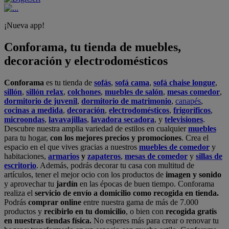
Alcalá de Guadaíra
,
Alcalá de Henares
,
Alcorcón
,
Alfafar
,
Alicante
,
Arinaga
,
Asturias
,
Badalona
,
Barakaldo
,
Barcelona
,
Burjassot
,
Castellón
,
Chafiras
,
Cordoba
,
Elche
,
Finestrat
,
Granada
,
Huércal de
Almería
,
La Coruña
,
La Laguna
,
La Zenia
,
Lanzarote
,
León
,
Lleida
,
Los Barrios
,
Madrid
,
Majadahonda
,
Málaga
,
Murcia
,
Orotava
,
Palma
,
Pamplona
,
Rivas
,
Sabadell
,
Sagunto
,
Salt, Girona
,
San Sebastian
,
Sant Boi
,
Santander
,
Santiago de Compostela
,
Sevilla
,
Tamaraceite
,
Terrassa
,
Viana
,
Vilanova i la Geltrú
,
Zaragoza
Ver más >>
© Conforama
Términos y Condiciones
Política de privacidad
Política de cookies
Configuración de Cookies