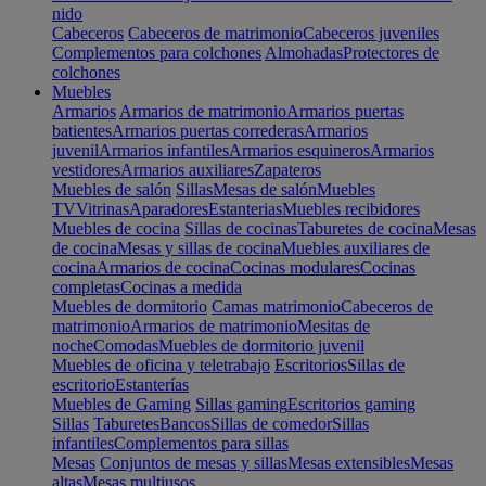
nido
Cabeceros
Cabeceros de matrimonio
Cabeceros juveniles
Complementos para colchones
Almohadas
Protectores de
colchones
Muebles
Armarios
Armarios de matrimonio
Armarios puertas
batientes
Armarios puertas correderas
Armarios
juvenil
Armarios infantiles
Armarios esquineros
Armarios
vestidores
Armarios auxiliares
Zapateros
Muebles de salón
Sillas
Mesas de salón
Muebles
TV
Vitrinas
Aparadores
Estanterias
Muebles recibidores
Muebles de cocina
Sillas de cocinas
Taburetes de cocina
Mesas
de cocina
Mesas y sillas de cocina
Muebles auxiliares de
cocina
Armarios de cocina
Cocinas modulares
Cocinas
completas
Cocinas a medida
Muebles de dormitorio
Camas matrimonio
Cabeceros de
matrimonio
Armarios de matrimonio
Mesitas de
noche
Comodas
Muebles de dormitorio juvenil
Muebles de oficina y teletrabajo
Escritorios
Sillas de
escritorio
Estanterías
Muebles de Gaming
Sillas gaming
Escritorios gaming
Sillas
Taburetes
Bancos
Sillas de comedor
Sillas
infantiles
Complementos para sillas
Mesas
Conjuntos de mesas y sillas
Mesas extensibles
Mesas
altas
Mesas multiusos