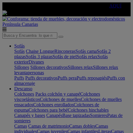
🔵Cambia tu electro con
-10% EXTRA
de descuento ☑️
AQUÍ
Península
Canarias
Sofás
Sofás
Chaise Longue
Rinconeras
Sofás cama
Sofás 2
plazas
Sofás 3 plazas
Sofás de piel
Sofás relax
Sofás
exterior
Divanes
Sillones
Sillones decorativos
Sillones relax
Sillones relax
levantapersonas
Puffs
Puffs decorativos
Puffs pera
Puffs reposapiés
Puffs con
almacenaje
Descanso
Colchones
Packs colchón y canapé
Colchones
viscoelásticos
Colchones de muelles
Colchones de muelles
ensacados
Colchones enrollados
Colchones de
espuma
Colchones para bebé
Colchones hinchables
Canapés y bases
Canapés
Base tapizadas
Somieres
Patas de
somieres
Camas
Camas de matrimonio
Camas dobles
Camas
individuales
Camas juveniles
Camas infantiles
Literas
Camas