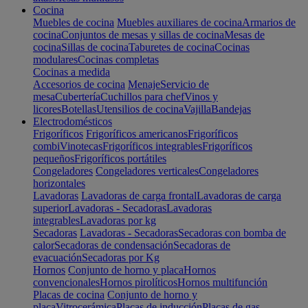
Cocina
Muebles de cocina
Muebles auxiliares de cocina
Armarios de
cocina
Conjuntos de mesas y sillas de cocina
Mesas de
cocina
Sillas de cocina
Taburetes de cocina
Cocinas
modulares
Cocinas completas
Cocinas a medida
Accesorios de cocina
Menaje
Servicio de
mesa
Cubertería
Cuchillos para chef
Vinos y
licores
Botellas
Utensilios de cocina
Vajilla
Bandejas
Electrodomésticos
Frigoríficos
Frigoríficos americanos
Frigoríficos
combi
Vinotecas
Frigoríficos integrables
Frigoríficos
pequeños
Frigoríficos portátiles
Congeladores
Congeladores verticales
Congeladores
horizontales
Lavadoras
Lavadoras de carga frontal
Lavadoras de carga
superior
Lavadoras - Secadoras
Lavadoras
integrables
Lavadoras por kg
Secadoras
Lavadoras - Secadoras
Secadoras con bomba de
calor
Secadoras de condensación
Secadoras de
evacuación
Secadoras por Kg
Hornos
Conjunto de horno y placa
Hornos
convencionales
Hornos pirolíticos
Hornos multifunción
Placas de cocina
Conjunto de horno y
placa
Vitrocerámica
Placas de inducción
Placas de gas