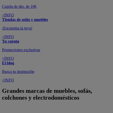
SUSCRÍBETE A LA NEWSLETTER
10€
y consigue
dto para la próxima compra
SUSCRIBIRME
SÍGUENOS EN
CONFORAMA
GUÍA DE COMPRA
ATENCIÓN AL CLIENTE
Pago 100% Seguro
¡Nueva app!
Conforama, tu tienda de muebles,
decoración y electrodomésticos