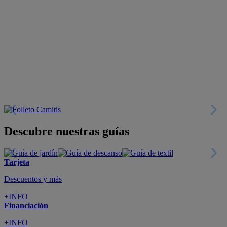
+INFO
Catálogos
Miles de productos
+INFO
Por teléfono
Llámanos y compra
+INFO
Nueva app
Todo en tu móvil
+INFO
Suscríbete
Cupón de dto. de 10€
+INFO
Tiendas de sofás y muebles
¡Encuentra la tuya!