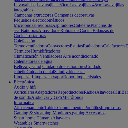
Lavavajillas
Lavavajillas 60cm
Lavavajillas 45cm
Lavavajillas
integrables
Campanas extractoras
Campanas decorativas
Pequeños electrodomésticos
Microondas
Freidoras
Aspiradores
Cafeteras
Planchas de
asar
Batidoras
Amasadores
Robots de Cocina
Balanzas de
Cocina
Tostadoras
Calefacción
Termoventiladores
Convectores
Estufas
Radiadores
Calefactores
D
Térmicos
Humidificadores
Climatización
Ventiladores
Aire acondicionado
Calentadores de agua
Belleza y salud
Cuidado de los hombres
Cuidado
cabello
Cuidado dental
Salud y bienestar
Limpieza
Limpieza a vapor
Robot limpiacristales
Electrónica
Audio y hifi
Auriculares
Adaptadores
Reproductores
Radios
Altavoces
Hifi
Bar
de sonido
Audio car y GPS
Micrófonos
Informática
Almacenamiento
Tablets
Complementos
Portátiles
Impresoras
Gaming & streaming
Monitores gaming
Accesorios
Smart home
Cámaras
Altavoces
Wearables
Smartwatches