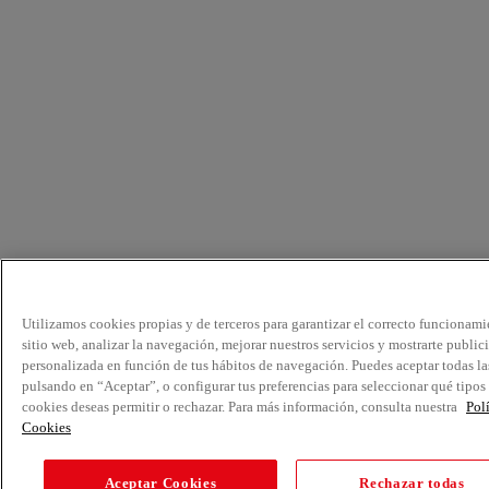
Utilizamos cookies propias y de terceros para garantizar el correcto funcionami
sitio web, analizar la navegación, mejorar nuestros servicios y mostrarte public
personalizada en función de tus hábitos de navegación. Puedes aceptar todas la
pulsando en “Aceptar”, o configurar tus preferencias para seleccionar qué tipos
cookies deseas permitir o rechazar. Para más información, consulta nuestra
Pol
Cookies
Aceptar Cookies
Rechazar todas