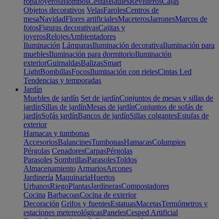
ropa
Joyeros
Biombos
Cestas
Baúles
Revisteros
Cajas
Objetos decorativos
Velas
Faroles
Centros de
mesa
Navidad
Flores artificiales
Maceteros
Jarrones
Marcos de
fotos
Figuras decorativas
Cajitas y
joyeros
Relojes
Ambientadores
Iluminación
Lámparas
Iluminación decorativa
Iluminación para
muebles
Iluminación para dormitorio
Iluminación
exterior
Guirnaldas
Balizas
Smart
Light
Bombillas
Focos
Iluminación con rieles
Cintas Led
Tendencias y temporadas
Jardín
Muebles de jardín
Set de jardín
Conjuntos de mesas y sillas de
jardín
Sillas de jardín
Mesas de jardín
Conjuntos de sofás de
jardín
Sofás jardín
Bancos de jardín
Sillas colgantes
Estufas de
exterior
Hamacas y tumbonas
Accesorios
Balancines
Tumbonas
Hamacas
Columpios
Pérgolas
Cenadores
Carpas
Pérgolas
Parasoles
Sombrillas
Parasoles
Toldos
Almacenamiento
Armarios
Arcones
Jardinería
Maquinaria
Huertos
Urbanos
Riego
Plantas
Jardineras
Compostadores
Cocina
Barbacoas
Cocina de exterior
Decoración
Grifos y fuentes
Estatuas
Macetas
Termómetros y
estaciones metereológicas
Paneles
Cesped Artificial