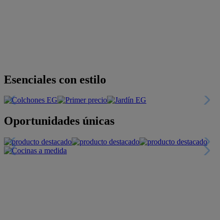
Descubre nuestras guías
Tarjeta
Descuentos y más
+INFO
Financiación
+INFO
Colecciones
Crea tu propio estilo
+INFO
Tranquilidad
6 años de Garantía Plus