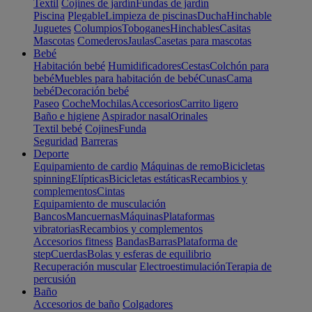
Textil
Cojines de jardín
Fundas de jardín
Piscina
Plegable
Limpieza de piscinas
Ducha
Hinchable
Juguetes
Columpios
Toboganes
Hinchables
Casitas
Mascotas
Comederos
Jaulas
Casetas para mascotas
Bebé
Habitación bebé
Humidificadores
Cestas
Colchón para
bebé
Muebles para habitación de bebé
Cunas
Cama
bebé
Decoración bebé
Paseo
Coche
Mochilas
Accesorios
Carrito ligero
Baño e higiene
Aspirador nasal
Orinales
Textil bebé
Cojines
Funda
Seguridad
Barreras
Deporte
Equipamiento de cardio
Máquinas de remo
Bicicletas
spinning
Elípticas
Bicicletas estáticas
Recambios y
complementos
Cintas
Equipamiento de musculación
Bancos
Mancuernas
Máquinas
Plataformas
vibratorias
Recambios y complementos
Accesorios fitness
Bandas
Barras
Plataforma de
step
Cuerdas
Bolas y esferas de equilibrio
Recuperación muscular
Electroestimulación
Terapia de
percusión
Baño
Accesorios de baño
Colgadores