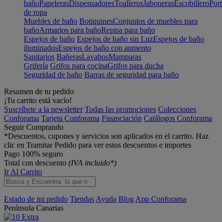
baño
Papeleras
Dispensadores
Toalleros
Jaboneras
Escobillero
Port
de ropa
Muebles de baño
Botiquines
Conjuntos de muebles para
baño
Armarios para baño
Repisa para baño
Espejos de baño
Espejos de baño sin Luz
Espejos de baño
iluminados
Espejos de baño con aumento
Sanitarios
Bañeras
Lavabos
Mamparas
Grifería
Grifos para cocina
Grifos para ducha
Seguridad de baño
Barras de seguridad para baño
Resumen de tu pedido
¡Tu carrito está vacío!
Suscríbete a la newsletter
Todas las promociones
Colecciones
Conforama
Tarjeta Conforama
Financiación
Catálogos Conforama
Seguir Comprando
*Descuentos, cupones y servicios son aplicados en el carrito. Haz
clic en Tramitar Pedido para ver estos descuentos e importes
Pago 100% seguro
Total con descuento
(IVA incluido*)
Ir Al Carrito
Estado de mi pedido
Tiendas
Ayuda
Blog
App Conforama
Península
Canarias