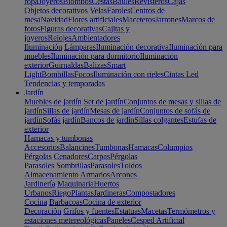
ropa
Joyeros
Biombos
Cestas
Baúles
Revisteros
Cajas
Objetos decorativos
Velas
Faroles
Centros de
mesa
Navidad
Flores artificiales
Maceteros
Jarrones
Marcos de
fotos
Figuras decorativas
Cajitas y
joyeros
Relojes
Ambientadores
Iluminación
Lámparas
Iluminación decorativa
Iluminación para
muebles
Iluminación para dormitorio
Iluminación
exterior
Guirnaldas
Balizas
Smart
Light
Bombillas
Focos
Iluminación con rieles
Cintas Led
Tendencias y temporadas
Jardín
Muebles de jardín
Set de jardín
Conjuntos de mesas y sillas de
jardín
Sillas de jardín
Mesas de jardín
Conjuntos de sofás de
jardín
Sofás jardín
Bancos de jardín
Sillas colgantes
Estufas de
exterior
Hamacas y tumbonas
Accesorios
Balancines
Tumbonas
Hamacas
Columpios
Pérgolas
Cenadores
Carpas
Pérgolas
Parasoles
Sombrillas
Parasoles
Toldos
Almacenamiento
Armarios
Arcones
Jardinería
Maquinaria
Huertos
Urbanos
Riego
Plantas
Jardineras
Compostadores
Cocina
Barbacoas
Cocina de exterior
Decoración
Grifos y fuentes
Estatuas
Macetas
Termómetros y
estaciones metereológicas
Paneles
Cesped Artificial