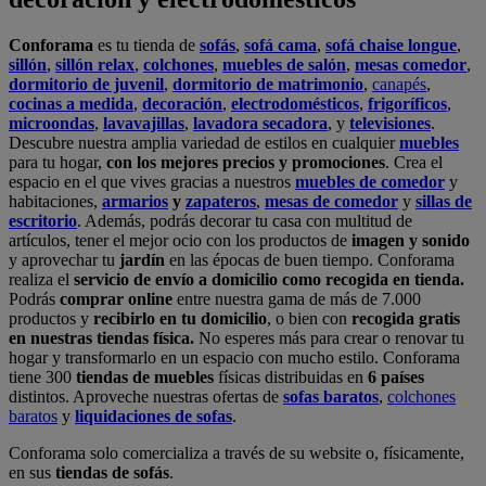
Conforama
es tu tienda de
sofás
,
sofá cama
,
sofá chaise longue
,
sillón
,
sillón relax
,
colchones
,
muebles de salón
,
mesas comedor
,
dormitorio de juvenil
,
dormitorio de matrimonio
,
canapés
,
cocinas a medida
,
decoración
,
electrodomésticos
,
frigoríficos
,
microondas
,
lavavajillas
,
lavadora secadora
, y
televisiones
.
Descubre nuestra amplia variedad de estilos en cualquier
muebles
para tu hogar,
con los mejores precios y promociones
. Crea el
espacio en el que vives gracias a nuestros
muebles de comedor
y
habitaciones,
armarios
y
zapateros
,
mesas de comedor
y
sillas de
escritorio
. Además, podrás decorar tu casa con multitud de
artículos, tener el mejor ocio con los productos de
imagen y sonido
y aprovechar tu
jardín
en las épocas de buen tiempo. Conforama
realiza el
servicio de envío a domicilio como recogida en tienda.
Podrás
comprar online
entre nuestra gama de más de 7.000
productos y
recibirlo en tu domicilio
, o bien con
recogida gratis
en nuestras tiendas física.
No esperes más para crear o renovar tu
hogar y transformarlo en un espacio con mucho estilo. Conforama
tiene 300
tiendas de muebles
físicas distribuidas en
6 países
distintos. Aproveche nuestras ofertas de
sofas baratos
,
colchones
baratos
y
liquidaciones de sofas
.
Conforama solo comercializa a través de su website o, físicamente,
en sus
tiendas de sofás
.