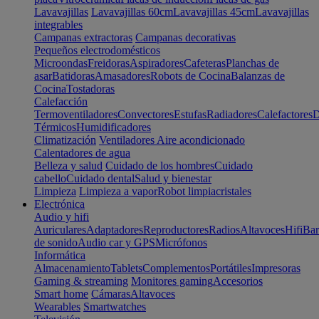
Lavavajillas
Lavavajillas 60cm
Lavavajillas 45cm
Lavavajillas
integrables
Campanas extractoras
Campanas decorativas
Pequeños electrodomésticos
Microondas
Freidoras
Aspiradores
Cafeteras
Planchas de
asar
Batidoras
Amasadores
Robots de Cocina
Balanzas de
Cocina
Tostadoras
Calefacción
Termoventiladores
Convectores
Estufas
Radiadores
Calefactores
D
Térmicos
Humidificadores
Climatización
Ventiladores
Aire acondicionado
Calentadores de agua
Belleza y salud
Cuidado de los hombres
Cuidado
cabello
Cuidado dental
Salud y bienestar
Limpieza
Limpieza a vapor
Robot limpiacristales
Electrónica
Audio y hifi
Auriculares
Adaptadores
Reproductores
Radios
Altavoces
Hifi
Bar
de sonido
Audio car y GPS
Micrófonos
Informática
Almacenamiento
Tablets
Complementos
Portátiles
Impresoras
Gaming & streaming
Monitores gaming
Accesorios
Smart home
Cámaras
Altavoces
Wearables
Smartwatches