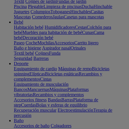
Textil
Cojines de jardín
Fundas de jardín
Piscina
Plegable
Limpieza de piscinas
Ducha
Hinchable
Juguetes
Columpios
Toboganes
Hinchables
Casitas
Mascotas
Comederos
Jaulas
Casetas para mascotas
Bebé
Habitación bebé
Humidificadores
Cestas
Colchón para
bebé
Muebles para habitación de bebé
Cunas
Cama
bebé
Decoración bebé
Paseo
Coche
Mochilas
Accesorios
Carrito ligero
Baño e higiene
Aspirador nasal
Orinales
Textil bebé
Cojines
Funda
Seguridad
Barreras
Deporte
Equipamiento de cardio
Máquinas de remo
Bicicletas
spinning
Elípticas
Bicicletas estáticas
Recambios y
complementos
Cintas
Equipamiento de musculación
Bancos
Mancuernas
Máquinas
Plataformas
vibratorias
Recambios y complementos
Accesorios fitness
Bandas
Barras
Plataforma de
step
Cuerdas
Bolas y esferas de equilibrio
Recuperación muscular
Electroestimulación
Terapia de
percusión
Baño
Accesorios de baño
Colgadores