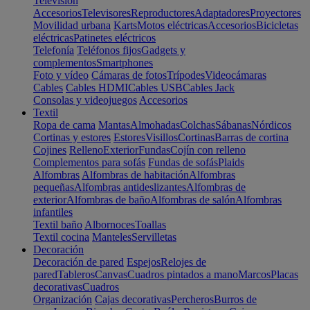
Televisión
Accesorios
Televisores
Reproductores
Adaptadores
Proyectores
Movilidad urbana
Karts
Motos eléctricas
Accesorios
Bicicletas
eléctricas
Patinetes eléctricos
Telefonía
Teléfonos fijos
Gadgets y
complementos
Smartphones
Foto y vídeo
Cámaras de fotos
Trípodes
Videocámaras
Cables
Cables HDMI
Cables USB
Cables Jack
Consolas y videojuegos
Accesorios
Textil
Ropa de cama
Mantas
Almohadas
Colchas
Sábanas
Nórdicos
Cortinas y estores
Estores
Visillos
Cortinas
Barras de cortina
Cojines
Relleno
Exterior
Fundas
Cojín con relleno
Complementos para sofás
Fundas de sofás
Plaids
Alfombras
Alfombras de habitación
Alfombras
pequeñas
Alfombras antideslizantes
Alfombras de
exterior
Alfombras de baño
Alfombras de salón
Alfombras
infantiles
Textil baño
Albornoces
Toallas
Textil cocina
Manteles
Servilletas
Decoración
Decoración de pared
Espejos
Relojes de
pared
Tableros
Canvas
Cuadros pintados a mano
Marcos
Placas
decorativas
Cuadros
Organización
Cajas decorativas
Percheros
Burros de