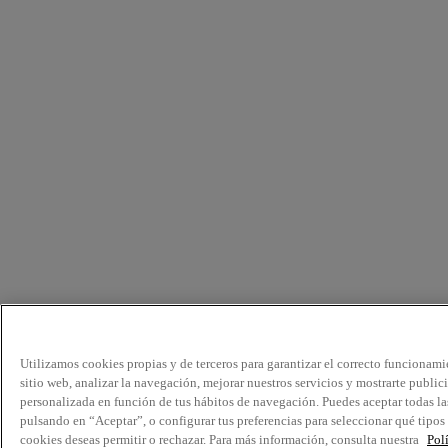
Utilizamos cookies propias y de terceros para garantizar el correcto funcionami
sitio web, analizar la navegación, mejorar nuestros servicios y mostrarte public
personalizada en función de tus hábitos de navegación. Puedes aceptar todas la
pulsando en “Aceptar”, o configurar tus preferencias para seleccionar qué tipos
cookies deseas permitir o rechazar. Para más información, consulta nuestra
Pol