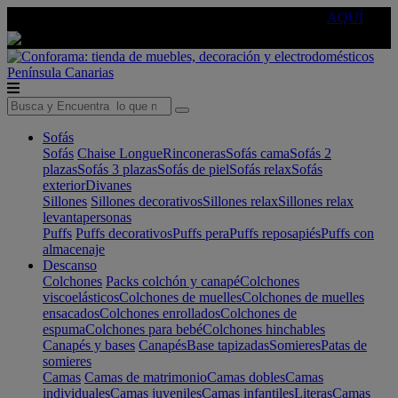
🔵Cambia tu electro con
-10% EXTRA
de descuento ☑️
AQUÍ
Península
Canarias
Sofás
Sofás
Chaise Longue
Rinconeras
Sofás cama
Sofás 2
plazas
Sofás 3 plazas
Sofás de piel
Sofás relax
Sofás
exterior
Divanes
Sillones
Sillones decorativos
Sillones relax
Sillones relax
levantapersonas
Puffs
Puffs decorativos
Puffs pera
Puffs reposapiés
Puffs con
almacenaje
Descanso
Colchones
Packs colchón y canapé
Colchones
viscoelásticos
Colchones de muelles
Colchones de muelles
ensacados
Colchones enrollados
Colchones de
espuma
Colchones para bebé
Colchones hinchables
Canapés y bases
Canapés
Base tapizadas
Somieres
Patas de
somieres
Camas
Camas de matrimonio
Camas dobles
Camas
individuales
Camas juveniles
Camas infantiles
Literas
Camas