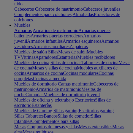
nido
Cabeceros
Cabeceros de matrimonio
Cabeceros juveniles
Complementos para colchones
Almohadas
Protectores de
colchones
Muebles
Armarios
Armarios de matrimonio
Armarios puertas
batientes
Armarios puertas correderas
Armarios
juvenil
Armarios infantiles
Armarios esquineros
Armarios
vestidores
Armarios auxiliares
Zapateros
Muebles de salón
Sillas
Mesas de salón
Muebles
TV
Vitrinas
Aparadores
Estanterias
Muebles recibidores
Muebles de cocina
Sillas de cocinas
Taburetes de cocina
Mesas
de cocina
Mesas y sillas de cocina
Muebles auxiliares de
cocina
Armarios de cocina
Cocinas modulares
Cocinas
completas
Cocinas a medida
Muebles de dormitorio
Camas matrimonio
Cabeceros de
matrimonio
Armarios de matrimonio
Mesitas de
noche
Comodas
Muebles de dormitorio juvenil
Muebles de oficina y teletrabajo
Escritorios
Sillas de
escritorio
Estanterías
Muebles de Gaming
Sillas gaming
Escritorios gaming
Sillas
Taburetes
Bancos
Sillas de comedor
Sillas
infantiles
Complementos para sillas
Mesas
Conjuntos de mesas y sillas
Mesas extensibles
Mesas
altas
Mesas multiusos