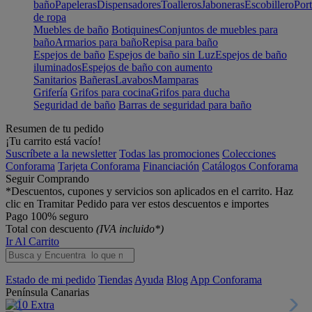
baño
Papeleras
Dispensadores
Toalleros
Jaboneras
Escobillero
Port
de ropa
Muebles de baño
Botiquines
Conjuntos de muebles para
baño
Armarios para baño
Repisa para baño
Espejos de baño
Espejos de baño sin Luz
Espejos de baño
iluminados
Espejos de baño con aumento
Sanitarios
Bañeras
Lavabos
Mamparas
Grifería
Grifos para cocina
Grifos para ducha
Seguridad de baño
Barras de seguridad para baño
Resumen de tu pedido
¡Tu carrito está vacío!
Suscríbete a la newsletter
Todas las promociones
Colecciones
Conforama
Tarjeta Conforama
Financiación
Catálogos Conforama
Seguir Comprando
*Descuentos, cupones y servicios son aplicados en el carrito. Haz
clic en Tramitar Pedido para ver estos descuentos e importes
Pago 100% seguro
Total con descuento
(IVA incluido*)
Ir Al Carrito
Estado de mi pedido
Tiendas
Ayuda
Blog
App Conforama
Península
Canarias