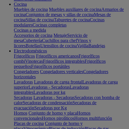
Cocina
Muebles de cocina
Muebles auxiliares de cocina
Armarios de
cocina
Conjuntos de mesas y sillas de cocina
Mesas de
cocina
Sillas de cocina
Taburetes de cocina
Cocinas
modulares
Cocinas completas
Cocinas a medida
Accesorios de cocina
Menaje
Servicio de
mesa
Cubertería
Cuchillos para chef
Vinos y
licores
Botellas
Utensilios de cocina
Vajilla
Bandejas
Electrodomésticos
Frigoríficos
Frigoríficos americanos
Frigoríficos
combi
Vinotecas
Frigoríficos integrables
Frigoríficos
pequeños
Frigoríficos portátiles
Congeladores
Congeladores verticales
Congeladores
horizontales
Lavadoras
Lavadoras de carga frontal
Lavadoras de carga
superior
Lavadoras - Secadoras
Lavadoras
integrables
Lavadoras por kg
Secadoras
Lavadoras - Secadoras
Secadoras con bomba de
calor
Secadoras de condensación
Secadoras de
evacuación
Secadoras por Kg
Hornos
Conjunto de horno y placa
Hornos
convencionales
Hornos pirolíticos
Hornos multifunción
Placas de cocina
Conjunto de horno y
placa
Vitrocerámica
Placas de inducción
Placas de gas