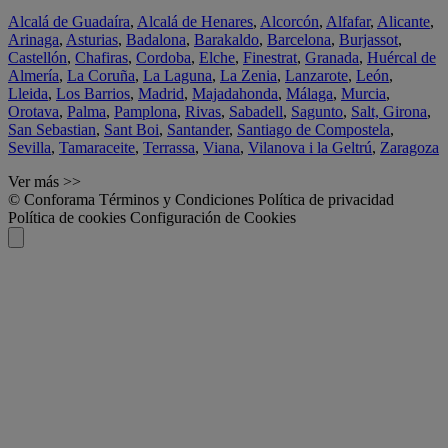
Alcalá de Guadaíra
,
Alcalá de Henares
,
Alcorcón
,
Alfafar
,
Alicante
,
Arinaga
,
Asturias
,
Badalona
,
Barakaldo
,
Barcelona
,
Burjassot
,
Castellón
,
Chafiras
,
Cordoba
,
Elche
,
Finestrat
,
Granada
,
Huércal de
Almería
,
La Coruña
,
La Laguna
,
La Zenia
,
Lanzarote
,
León
,
Lleida
,
Los Barrios
,
Madrid
,
Majadahonda
,
Málaga
,
Murcia
,
Orotava
,
Palma
,
Pamplona
,
Rivas
,
Sabadell
,
Sagunto
,
Salt, Girona
,
San Sebastian
,
Sant Boi
,
Santander
,
Santiago de Compostela
,
Sevilla
,
Tamaraceite
,
Terrassa
,
Viana
,
Vilanova i la Geltrú
,
Zaragoza
Ver más >>
© Conforama
Términos y Condiciones
Política de privacidad
Política de cookies
Configuración de Cookies