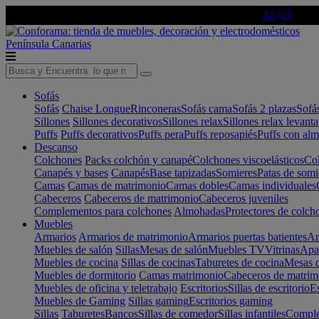
🔵Cambia tu electro con
-10% EXTRA
de descuento ☑️
AQUÍ
Península
Canarias
Sofás
Sofás
Chaise Longue
Rinconeras
Sofás cama
Sofás 2 plazas
Sofá
Sillones
Sillones decorativos
Sillones relax
Sillones relax levant
Puffs
Puffs decorativos
Puffs pera
Puffs reposapiés
Puffs con al
Descanso
Colchones
Packs colchón y canapé
Colchones viscoelásticos
Col
Canapés y bases
Canapés
Base tapizadas
Somieres
Patas de somi
Camas
Camas de matrimonio
Camas dobles
Camas individuales
Cabeceros
Cabeceros de matrimonio
Cabeceros juveniles
Complementos para colchones
Almohadas
Protectores de colch
Muebles
Armarios
Armarios de matrimonio
Armarios puertas batientes
Ar
Muebles de salón
Sillas
Mesas de salón
Muebles TV
Vitrinas
Apa
Muebles de cocina
Sillas de cocinas
Taburetes de cocina
Mesas d
Muebles de dormitorio
Camas matrimonio
Cabeceros de matrim
Muebles de oficina y teletrabajo
Escritorios
Sillas de escritorio
Es
Muebles de Gaming
Sillas gaming
Escritorios gaming
Sillas
Taburetes
Bancos
Sillas de comedor
Sillas infantiles
Complem