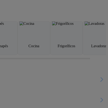
napés
Cocina
Frigoríficos
Lavadoras