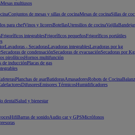
s
Mesas multiusos
cina
Conjuntos de mesas y sillas de cocina
Mesas de cocina
Sillas de coc
los para chef
Vinos y licores
Botellas
Utensilios de cocina
Vajilla
Bandeja
s
Frigoríficos integrables
Frigoríficos pequeños
Frigoríficos portátiles
es
ior
Lavadoras - Secadoras
Lavadoras integrables
Lavadoras por kg
r
Secadoras de condensación
Secadoras de evacuación
Secadoras por Kg
s pirolíticos
Hornos multifunción
s de inducción
Placas de gas
ntegrables
afeteras
Planchas de asar
Batidoras
Amasadores
Robots de Cocina
Balanz
alefactores
Difusores
Emisores Térmicos
Humidificadores
o dental
Salud y bienestar
voces
Hifi
Barras de sonido
Audio car y GPS
Micrófonos
presoras