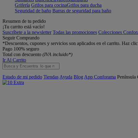
Grifería
Grifos para cocina
Grifos para ducha
Seguridad de baño
Barras de seguridad para baño
Resumen de tu pedido
¡Tu carrito está vacío!
Suscríbete a la newsletter
Todas las promociones
Colecciones Confo
Seguir Comprando
*Descuentos, cupones y servicios son aplicados en el carrito. Haz cli
Pago 100% seguro
Total con descuento
(IVA incluido*)
Ir Al Carrito
Estado de mi pedido
Tiendas
Ayuda
Blog
App Conforama
Península