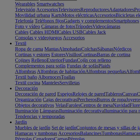
Wearables
Smartwatches
Televisión
Accesorios
Televisores
Reproductores
Adaptadores
Pr
Movilidad urbana
Karts
Motos eléctricas
Accesorios
Bicicletas el
Telefonía
Teléfonos fijos
Gadgets y complementos
Smartphones
Foto y vídeo
Cámaras de fotos
Trípodes
Videocámaras
Cables
Cables HDMI
Cables USB
Cables Jack
Consolas y videojuegos
Accesorios
Textil
Ropa de cama
Mantas
Almohadas
Colchas
Sábanas
Nórdicos
Cortinas y estores
Estores
Visillos
Cortinas
Barras de cortina
Cojines
Relleno
Exterior
Fundas
Cojín con relleno
Complementos para sofás
Fundas de sofás
Plaids
Alfombras
Alfombras de habitación
Alfombras pequeñas
Alfomb
Textil baño
Albornoces
Toallas
Textil cocina
Manteles
Servilletas
Decoración
Decoración de pared
Espejos
Relojes de pared
Tableros
Canvas
C
Organización
Cajas decorativas
Percheros
Burros de ropa
Joyero
Objetos decorativos
Velas
Faroles
Centros de mesa
Navidad
Flore
Iluminación
Lámparas
Iluminación decorativa
Iluminación para 
Tendencias y temporadas
Jardín
Muebles de jardín
Set de jardín
Conjuntos de mesas y sillas de j
Hamacas y tumbonas
Accesorios
Balancines
Tumbonas
Hamaca
Pérgolas
Cenadores
Carpas
Pérgolas