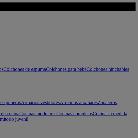
os
Colchones de espuma
Colchones para bebé
Colchones hinchables
esquineros
Armarios vestidores
Armarios auxiliares
Zapateros
 de cocina
Cocinas modulares
Cocinas completas
Cocinas a medida
mitorio juvenil