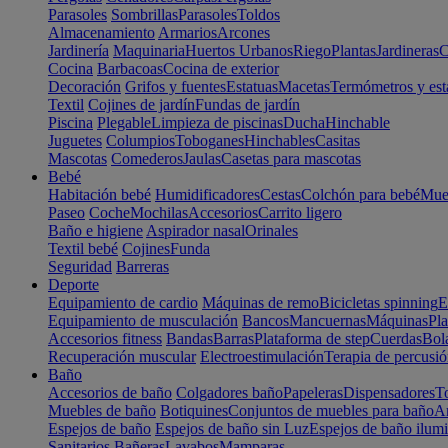
Parasoles
Sombrillas
Parasoles
Toldos
Almacenamiento
Armarios
Arcones
Jardinería
Maquinaria
Huertos Urbanos
Riego
Plantas
Jardineras
C
Cocina
Barbacoas
Cocina de exterior
Decoración
Grifos y fuentes
Estatuas
Macetas
Termómetros y est
Textil
Cojines de jardín
Fundas de jardín
Piscina
Plegable
Limpieza de piscinas
Ducha
Hinchable
Juguetes
Columpios
Toboganes
Hinchables
Casitas
Mascotas
Comederos
Jaulas
Casetas para mascotas
Bebé
Habitación bebé
Humidificadores
Cestas
Colchón para bebé
Mueb
Paseo
Coche
Mochilas
Accesorios
Carrito ligero
Baño e higiene
Aspirador nasal
Orinales
Textil bebé
Cojines
Funda
Seguridad
Barreras
Deporte
Equipamiento de cardio
Máquinas de remo
Bicicletas spinning
E
Equipamiento de musculación
Bancos
Mancuernas
Máquinas
Pla
Accesorios fitness
Bandas
Barras
Plataforma de step
Cuerdas
Bola
Recuperación muscular
Electroestimulación
Terapia de percusi
Baño
Accesorios de baño
Colgadores baño
Papeleras
Dispensadores
To
Muebles de baño
Botiquines
Conjuntos de muebles para baño
Ar
Espejos de baño
Espejos de baño sin Luz
Espejos de baño ilum
Sanitarios
Bañeras
Lavabos
Mamparas