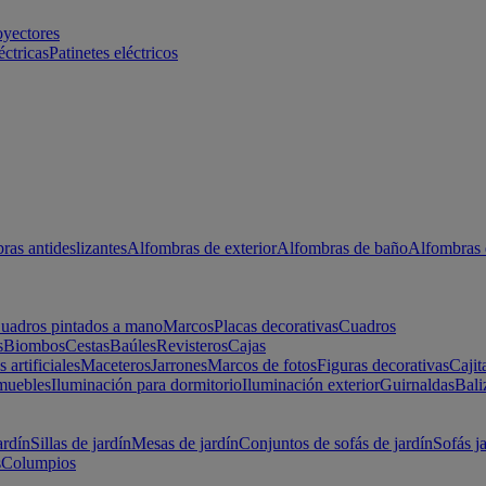
oyectores
éctricas
Patinetes eléctricos
ras antideslizantes
Alfombras de exterior
Alfombras de baño
Alfombras 
uadros pintados a mano
Marcos
Placas decorativas
Cuadros
s
Biombos
Cestas
Baúles
Revisteros
Cajas
s artificiales
Maceteros
Jarrones
Marcos de fotos
Figuras decorativas
Cajit
muebles
Iluminación para dormitorio
Iluminación exterior
Guirnaldas
Bali
ardín
Sillas de jardín
Mesas de jardín
Conjuntos de sofás de jardín
Sofás j
s
Columpios