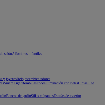
de salón
Alfombras infantiles
as y joyeros
Relojes
Ambientadores
zas
Smart Light
Bombillas
Focos
Iluminación con rieles
Cintas Led
ardín
Bancos de jardín
Sillas colgantes
Estufas de exterior