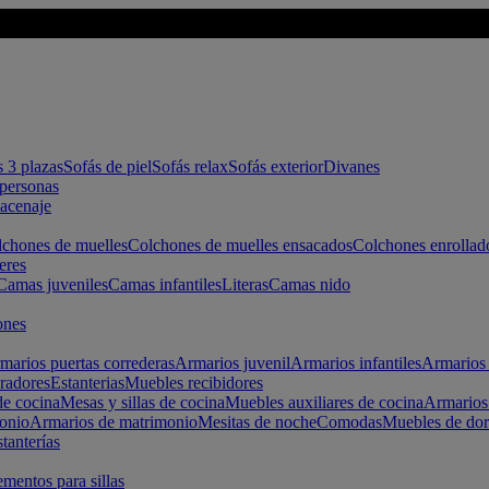
s 3 plazas
Sofás de piel
Sofás relax
Sofás exterior
Divanes
apersonas
macenaje
chones de muelles
Colchones de muelles ensacados
Colchones enrollad
eres
Camas juveniles
Camas infantiles
Literas
Camas nido
ones
marios puertas correderas
Armarios juvenil
Armarios infantiles
Armarios 
radores
Estanterias
Muebles recibidores
e cocina
Mesas y sillas de cocina
Muebles auxiliares de cocina
Armarios
onio
Armarios de matrimonio
Mesitas de noche
Comodas
Muebles de dor
tanterías
entos para sillas