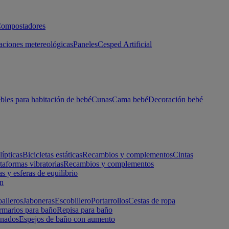
ompostadores
aciones metereológicas
Paneles
Cesped Artificial
les para habitación de bebé
Cunas
Cama bebé
Decoración bebé
lípticas
Bicicletas estáticas
Recambios y complementos
Cintas
taformas vibratorias
Recambios y complementos
s y esferas de equilibrio
ón
alleros
Jaboneras
Escobillero
Portarrollos
Cestas de ropa
marios para baño
Repisa para baño
inados
Espejos de baño con aumento