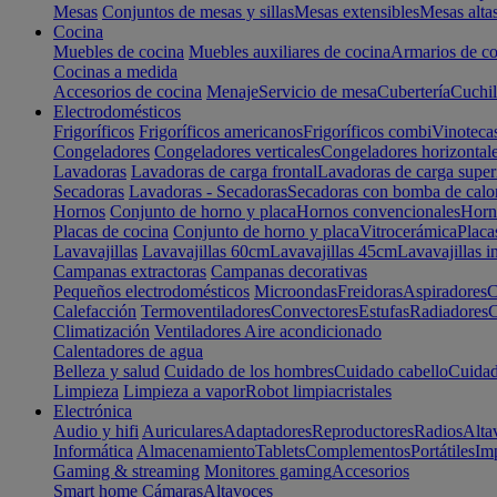
Mesas
Conjuntos de mesas y sillas
Mesas extensibles
Mesas alta
Cocina
Muebles de cocina
Muebles auxiliares de cocina
Armarios de co
Cocinas a medida
Accesorios de cocina
Menaje
Servicio de mesa
Cubertería
Cuchil
Electrodomésticos
Frigoríficos
Frigoríficos americanos
Frigoríficos combi
Vinoteca
Congeladores
Congeladores verticales
Congeladores horizontal
Lavadoras
Lavadoras de carga frontal
Lavadoras de carga super
Secadoras
Lavadoras - Secadoras
Secadoras con bomba de calo
Hornos
Conjunto de horno y placa
Hornos convencionales
Horno
Placas de cocina
Conjunto de horno y placa
Vitrocerámica
Placa
Lavavajillas
Lavavajillas 60cm
Lavavajillas 45cm
Lavavajillas i
Campanas extractoras
Campanas decorativas
Pequeños electrodomésticos
Microondas
Freidoras
Aspiradores
C
Calefacción
Termoventiladores
Convectores
Estufas
Radiadores
C
Climatización
Ventiladores
Aire acondicionado
Calentadores de agua
Belleza y salud
Cuidado de los hombres
Cuidado cabello
Cuidad
Limpieza
Limpieza a vapor
Robot limpiacristales
Electrónica
Audio y hifi
Auriculares
Adaptadores
Reproductores
Radios
Alta
Informática
Almacenamiento
Tablets
Complementos
Portátiles
Im
Gaming & streaming
Monitores gaming
Accesorios
Smart home
Cámaras
Altavoces