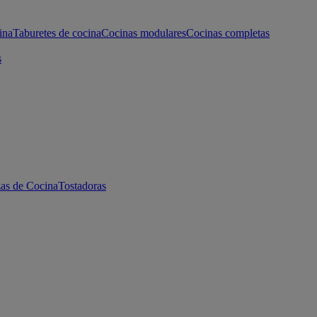
ina
Taburetes de cocina
Cocinas modulares
Cocinas completas
s
as de Cocina
Tostadoras