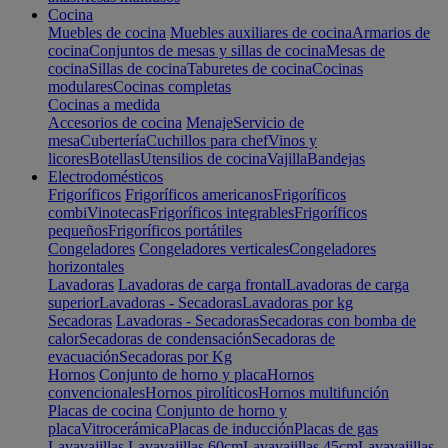
Cocina
Muebles de cocina
Muebles auxiliares de cocina
Armarios de
cocina
Conjuntos de mesas y sillas de cocina
Mesas de
cocina
Sillas de cocina
Taburetes de cocina
Cocinas
modulares
Cocinas completas
Cocinas a medida
Accesorios de cocina
Menaje
Servicio de
mesa
Cubertería
Cuchillos para chef
Vinos y
licores
Botellas
Utensilios de cocina
Vajilla
Bandejas
Electrodomésticos
Frigoríficos
Frigoríficos americanos
Frigoríficos
combi
Vinotecas
Frigoríficos integrables
Frigoríficos
pequeños
Frigoríficos portátiles
Congeladores
Congeladores verticales
Congeladores
horizontales
Lavadoras
Lavadoras de carga frontal
Lavadoras de carga
superior
Lavadoras - Secadoras
Lavadoras por kg
Secadoras
Lavadoras - Secadoras
Secadoras con bomba de
calor
Secadoras de condensación
Secadoras de
evacuación
Secadoras por Kg
Hornos
Conjunto de horno y placa
Hornos
convencionales
Hornos pirolíticos
Hornos multifunción
Placas de cocina
Conjunto de horno y
placa
Vitrocerámica
Placas de inducción
Placas de gas
Lavavajillas
Lavavajillas 60cm
Lavavajillas 45cm
Lavavajillas