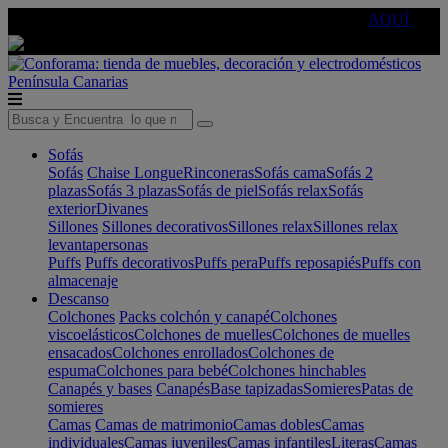
🔵Cambia tu electro con
-10% EXTRA
de descuento ☑️
AQUÍ
Península
Canarias
Sofás
Sofás
Chaise Longue
Rinconeras
Sofás cama
Sofás 2
plazas
Sofás 3 plazas
Sofás de piel
Sofás relax
Sofás
exterior
Divanes
Sillones
Sillones decorativos
Sillones relax
Sillones relax
levantapersonas
Puffs
Puffs decorativos
Puffs pera
Puffs reposapiés
Puffs con
almacenaje
Descanso
Colchones
Packs colchón y canapé
Colchones
viscoelásticos
Colchones de muelles
Colchones de muelles
ensacados
Colchones enrollados
Colchones de
espuma
Colchones para bebé
Colchones hinchables
Canapés y bases
Canapés
Base tapizadas
Somieres
Patas de
somieres
Camas
Camas de matrimonio
Camas dobles
Camas
individuales
Camas juveniles
Camas infantiles
Literas
Camas