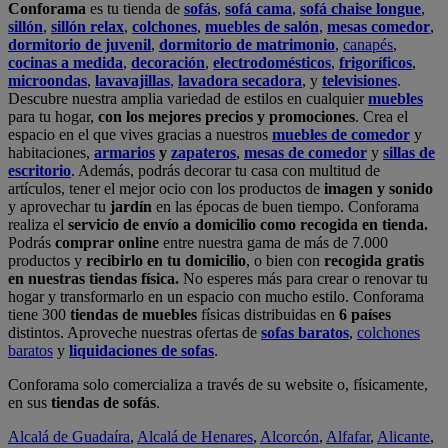
Conforama
es tu tienda de
sofás
,
sofá cama
,
sofá chaise longue
,
sillón
,
sillón relax
,
colchones
,
muebles de salón
,
mesas comedor
,
dormitorio de juvenil
,
dormitorio de matrimonio
,
canapés
,
cocinas a medida
,
decoración
,
electrodomésticos
,
frigoríficos
,
microondas
,
lavavajillas
,
lavadora secadora
, y
televisiones
.
Descubre nuestra amplia variedad de estilos en cualquier
muebles
para tu hogar,
con los mejores precios y promociones
. Crea el
espacio en el que vives gracias a nuestros
muebles de comedor
y
habitaciones,
armarios
y
zapateros
,
mesas de comedor
y
sillas de
escritorio
. Además, podrás decorar tu casa con multitud de
artículos, tener el mejor ocio con los productos de
imagen y sonido
y aprovechar tu
jardín
en las épocas de buen tiempo. Conforama
realiza el
servicio de envío a domicilio como recogida en tienda.
Podrás
comprar online
entre nuestra gama de más de 7.000
productos y
recibirlo en tu domicilio
, o bien con
recogida gratis
en nuestras tiendas física.
No esperes más para crear o renovar tu
hogar y transformarlo en un espacio con mucho estilo. Conforama
tiene 300
tiendas de muebles
físicas distribuidas en
6 países
distintos. Aproveche nuestras ofertas de
sofas baratos
,
colchones
baratos
y
liquidaciones de sofas
.
Conforama solo comercializa a través de su website o, físicamente,
en sus
tiendas de sofás
.
Alcalá de Guadaíra
,
Alcalá de Henares
,
Alcorcón
,
Alfafar
,
Alicante
,