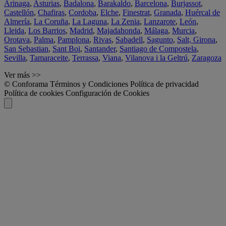
Arinaga
,
Asturias
,
Badalona
,
Barakaldo
,
Barcelona
,
Burjassot
,
Castellón
,
Chafiras
,
Cordoba
,
Elche
,
Finestrat
,
Granada
,
Huércal de
Almería
,
La Coruña
,
La Laguna
,
La Zenia
,
Lanzarote
,
León
,
Lleida
,
Los Barrios
,
Madrid
,
Majadahonda
,
Málaga
,
Murcia
,
Orotava
,
Palma
,
Pamplona
,
Rivas
,
Sabadell
,
Sagunto
,
Salt, Girona
,
San Sebastian
,
Sant Boi
,
Santander
,
Santiago de Compostela
,
Sevilla
,
Tamaraceite
,
Terrassa
,
Viana
,
Vilanova i la Geltrú
,
Zaragoza
Ver más >>
© Conforama
Términos y Condiciones
Política de privacidad
Política de cookies
Configuración de Cookies