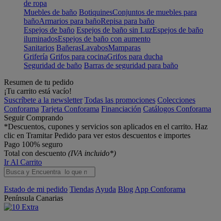
de ropa
Muebles de baño
Botiquines
Conjuntos de muebles para
baño
Armarios para baño
Repisa para baño
Espejos de baño
Espejos de baño sin Luz
Espejos de baño
iluminados
Espejos de baño con aumento
Sanitarios
Bañeras
Lavabos
Mamparas
Grifería
Grifos para cocina
Grifos para ducha
Seguridad de baño
Barras de seguridad para baño
Resumen de tu pedido
¡Tu carrito está vacío!
Suscríbete a la newsletter
Todas las promociones
Colecciones
Conforama
Tarjeta Conforama
Financiación
Catálogos Conforama
Seguir Comprando
*Descuentos, cupones y servicios son aplicados en el carrito. Haz
clic en Tramitar Pedido para ver estos descuentos e importes
Pago 100% seguro
Total con descuento
(IVA incluido*)
Ir Al Carrito
Estado de mi pedido
Tiendas
Ayuda
Blog
App Conforama
Península
Canarias