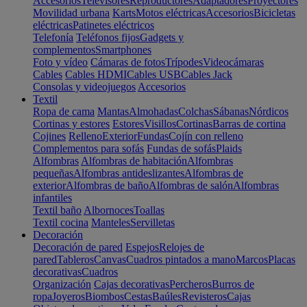
Accesorios
Televisores
Reproductores
Adaptadores
Proyectores
Movilidad urbana
Karts
Motos eléctricas
Accesorios
Bicicletas
eléctricas
Patinetes eléctricos
Telefonía
Teléfonos fijos
Gadgets y
complementos
Smartphones
Foto y vídeo
Cámaras de fotos
Trípodes
Videocámaras
Cables
Cables HDMI
Cables USB
Cables Jack
Consolas y videojuegos
Accesorios
Textil
Ropa de cama
Mantas
Almohadas
Colchas
Sábanas
Nórdicos
Cortinas y estores
Estores
Visillos
Cortinas
Barras de cortina
Cojines
Relleno
Exterior
Fundas
Cojín con relleno
Complementos para sofás
Fundas de sofás
Plaids
Alfombras
Alfombras de habitación
Alfombras
pequeñas
Alfombras antideslizantes
Alfombras de
exterior
Alfombras de baño
Alfombras de salón
Alfombras
infantiles
Textil baño
Albornoces
Toallas
Textil cocina
Manteles
Servilletas
Decoración
Decoración de pared
Espejos
Relojes de
pared
Tableros
Canvas
Cuadros pintados a mano
Marcos
Placas
decorativas
Cuadros
Organización
Cajas decorativas
Percheros
Burros de
ropa
Joyeros
Biombos
Cestas
Baúles
Revisteros
Cajas