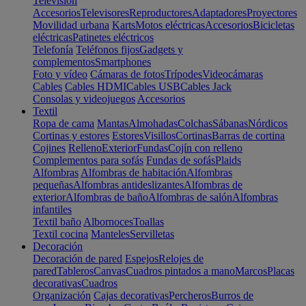
Televisión
Accesorios
Televisores
Reproductores
Adaptadores
Proyectores
Movilidad urbana
Karts
Motos eléctricas
Accesorios
Bicicletas
eléctricas
Patinetes eléctricos
Telefonía
Teléfonos fijos
Gadgets y
complementos
Smartphones
Foto y vídeo
Cámaras de fotos
Trípodes
Videocámaras
Cables
Cables HDMI
Cables USB
Cables Jack
Consolas y videojuegos
Accesorios
Textil
Ropa de cama
Mantas
Almohadas
Colchas
Sábanas
Nórdicos
Cortinas y estores
Estores
Visillos
Cortinas
Barras de cortina
Cojines
Relleno
Exterior
Fundas
Cojín con relleno
Complementos para sofás
Fundas de sofás
Plaids
Alfombras
Alfombras de habitación
Alfombras
pequeñas
Alfombras antideslizantes
Alfombras de
exterior
Alfombras de baño
Alfombras de salón
Alfombras
infantiles
Textil baño
Albornoces
Toallas
Textil cocina
Manteles
Servilletas
Decoración
Decoración de pared
Espejos
Relojes de
pared
Tableros
Canvas
Cuadros pintados a mano
Marcos
Placas
decorativas
Cuadros
Organización
Cajas decorativas
Percheros
Burros de