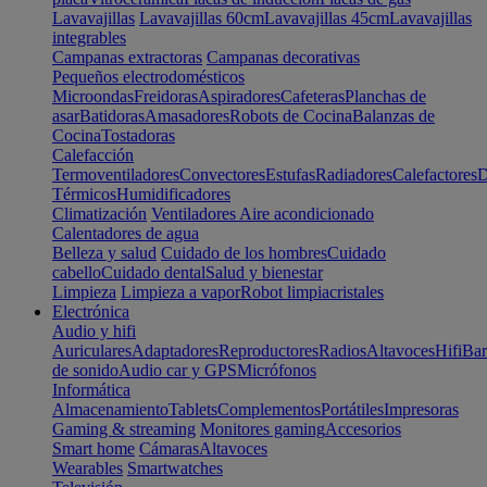
Lavavajillas
Lavavajillas 60cm
Lavavajillas 45cm
Lavavajillas
integrables
Campanas extractoras
Campanas decorativas
Pequeños electrodomésticos
Microondas
Freidoras
Aspiradores
Cafeteras
Planchas de
asar
Batidoras
Amasadores
Robots de Cocina
Balanzas de
Cocina
Tostadoras
Calefacción
Termoventiladores
Convectores
Estufas
Radiadores
Calefactores
D
Térmicos
Humidificadores
Climatización
Ventiladores
Aire acondicionado
Calentadores de agua
Belleza y salud
Cuidado de los hombres
Cuidado
cabello
Cuidado dental
Salud y bienestar
Limpieza
Limpieza a vapor
Robot limpiacristales
Electrónica
Audio y hifi
Auriculares
Adaptadores
Reproductores
Radios
Altavoces
Hifi
Bar
de sonido
Audio car y GPS
Micrófonos
Informática
Almacenamiento
Tablets
Complementos
Portátiles
Impresoras
Gaming & streaming
Monitores gaming
Accesorios
Smart home
Cámaras
Altavoces
Wearables
Smartwatches