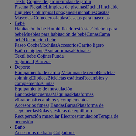
Textil
Cojines de jardín
Fundas de jardín
Piscina
Plegable
Limpieza de piscinas
Ducha
Hinchable
Juguetes
Columpios
Toboganes
Hinchables
Casitas
Mascotas
Comederos
Jaulas
Casetas para mascotas
Bebé
Habitación bebé
Humidificadores
Cestas
Colchón para
bebé
Muebles para habitación de bebé
Cunas
Cama
bebé
Decoración bebé
Paseo
Coche
Mochilas
Accesorios
Carrito ligero
Baño e higiene
Aspirador nasal
Orinales
Textil bebé
Cojines
Funda
Seguridad
Barreras
Deporte
Equipamiento de cardio
Máquinas de remo
Bicicletas
spinning
Elípticas
Bicicletas estáticas
Recambios y
complementos
Cintas
Equipamiento de musculación
Bancos
Mancuernas
Máquinas
Plataformas
vibratorias
Recambios y complementos
Accesorios fitness
Bandas
Barras
Plataforma de
step
Cuerdas
Bolas y esferas de equilibrio
Recuperación muscular
Electroestimulación
Terapia de
percusión
Baño
Accesorios de baño
Colgadores