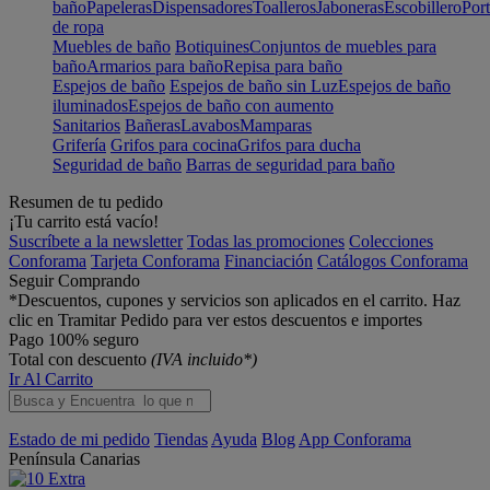
baño
Papeleras
Dispensadores
Toalleros
Jaboneras
Escobillero
Port
de ropa
Muebles de baño
Botiquines
Conjuntos de muebles para
baño
Armarios para baño
Repisa para baño
Espejos de baño
Espejos de baño sin Luz
Espejos de baño
iluminados
Espejos de baño con aumento
Sanitarios
Bañeras
Lavabos
Mamparas
Grifería
Grifos para cocina
Grifos para ducha
Seguridad de baño
Barras de seguridad para baño
Resumen de tu pedido
¡Tu carrito está vacío!
Suscríbete a la newsletter
Todas las promociones
Colecciones
Conforama
Tarjeta Conforama
Financiación
Catálogos Conforama
Seguir Comprando
*Descuentos, cupones y servicios son aplicados en el carrito. Haz
clic en Tramitar Pedido para ver estos descuentos e importes
Pago 100% seguro
Total con descuento
(IVA incluido*)
Ir Al Carrito
Estado de mi pedido
Tiendas
Ayuda
Blog
App Conforama
Península
Canarias