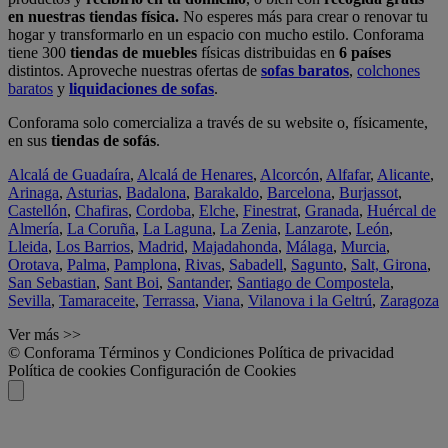
en nuestras tiendas física.
No esperes más para crear o renovar tu
hogar y transformarlo en un espacio con mucho estilo. Conforama
tiene 300
tiendas de muebles
físicas distribuidas en
6 países
distintos. Aproveche nuestras ofertas de
sofas baratos
,
colchones
baratos
y
liquidaciones de sofas
.
Conforama solo comercializa a través de su website o, físicamente,
en sus
tiendas de sofás
.
Alcalá de Guadaíra
,
Alcalá de Henares
,
Alcorcón
,
Alfafar
,
Alicante
,
Arinaga
,
Asturias
,
Badalona
,
Barakaldo
,
Barcelona
,
Burjassot
,
Castellón
,
Chafiras
,
Cordoba
,
Elche
,
Finestrat
,
Granada
,
Huércal de
Almería
,
La Coruña
,
La Laguna
,
La Zenia
,
Lanzarote
,
León
,
Lleida
,
Los Barrios
,
Madrid
,
Majadahonda
,
Málaga
,
Murcia
,
Orotava
,
Palma
,
Pamplona
,
Rivas
,
Sabadell
,
Sagunto
,
Salt, Girona
,
San Sebastian
,
Sant Boi
,
Santander
,
Santiago de Compostela
,
Sevilla
,
Tamaraceite
,
Terrassa
,
Viana
,
Vilanova i la Geltrú
,
Zaragoza
Ver más >>
© Conforama
Términos y Condiciones
Política de privacidad
Política de cookies
Configuración de Cookies