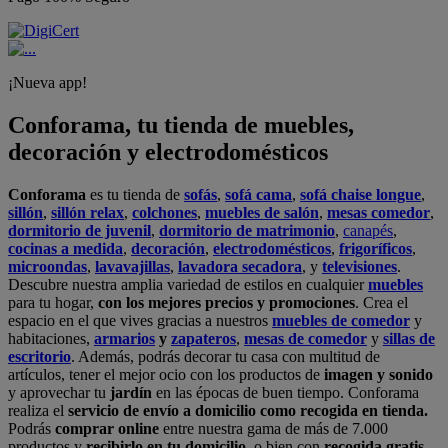
¡Nueva app!
Conforama, tu tienda de muebles,
decoración y electrodomésticos
Conforama
es tu tienda de
sofás
,
sofá cama
,
sofá chaise longue
,
sillón
,
sillón relax
,
colchones
,
muebles de salón
,
mesas comedor
,
dormitorio de juvenil
,
dormitorio de matrimonio
,
canapés
,
cocinas a medida
,
decoración
,
electrodomésticos
,
frigoríficos
,
microondas
,
lavavajillas
,
lavadora secadora
, y
televisiones
.
Descubre nuestra amplia variedad de estilos en cualquier
muebles
para tu hogar,
con los mejores precios y promociones
. Crea el
espacio en el que vives gracias a nuestros
muebles de comedor
y
habitaciones,
armarios
y
zapateros
,
mesas de comedor
y
sillas de
escritorio
. Además, podrás decorar tu casa con multitud de
artículos, tener el mejor ocio con los productos de
imagen y sonido
y aprovechar tu
jardín
en las épocas de buen tiempo. Conforama
realiza el
servicio de envío a domicilio como recogida en tienda.
Podrás
comprar online
entre nuestra gama de más de 7.000
productos y
recibirlo en tu domicilio
, o bien con
recogida gratis