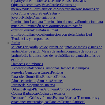
ropa
Joyeros
Biombos
Cestas
Baúles
Revisteros
Cajas
Objetos decorativos
Velas
Faroles
Centros de
mesa
Navidad
Flores artificiales
Maceteros
Jarrones
Marcos de
fotos
Figuras decorativas
Cajitas y
joyeros
Relojes
Ambientadores
Iluminación
Lámparas
Iluminación decorativa
Iluminación para
muebles
Iluminación para dormitorio
Iluminación
exterior
Guirnaldas
Balizas
Smart
Light
Bombillas
Focos
Iluminación con rieles
Cintas Led
Tendencias y temporadas
Jardín
Muebles de jardín
Set de jardín
Conjuntos de mesas y sillas de
jardín
Sillas de jardín
Mesas de jardín
Conjuntos de sofás de
jardín
Sofás jardín
Bancos de jardín
Sillas colgantes
Estufas de
exterior
Hamacas y tumbonas
Accesorios
Balancines
Tumbonas
Hamacas
Columpios
Pérgolas
Cenadores
Carpas
Pérgolas
Parasoles
Sombrillas
Parasoles
Toldos
Almacenamiento
Armarios
Arcones
Jardinería
Maquinaria
Huertos
Urbanos
Riego
Plantas
Jardineras
Compostadores
Cocina
Barbacoas
Cocina de exterior
Decoración
Grifos y fuentes
Estatuas
Macetas
Termómetros y
estaciones metereológicas
Paneles
Cesped Artificial