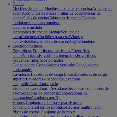
Cocina
Muebles de cocina
Muebles auxiliares de cocina
Armarios de
cocina
Conjuntos de mesas y sillas de cocina
Mesas de
cocina
Sillas de cocina
Taburetes de cocina
Cocinas
modulares
Cocinas completas
Cocinas a medida
Accesorios de cocina
Menaje
Servicio de
mesa
Cubertería
Cuchillos para chef
Vinos y
licores
Botellas
Utensilios de cocina
Vajilla
Bandejas
Electrodomésticos
Frigoríficos
Frigoríficos americanos
Frigoríficos
combi
Vinotecas
Frigoríficos integrables
Frigoríficos
pequeños
Frigoríficos portátiles
Congeladores
Congeladores verticales
Congeladores
horizontales
Lavadoras
Lavadoras de carga frontal
Lavadoras de carga
superior
Lavadoras - Secadoras
Lavadoras
integrables
Lavadoras por kg
Secadoras
Lavadoras - Secadoras
Secadoras con bomba de
calor
Secadoras de condensación
Secadoras de
evacuación
Secadoras por Kg
Hornos
Conjunto de horno y placa
Hornos
convencionales
Hornos pirolíticos
Hornos multifunción
Placas de cocina
Conjunto de horno y
placa
Vitrocerámica
Placas de inducción
Placas de gas