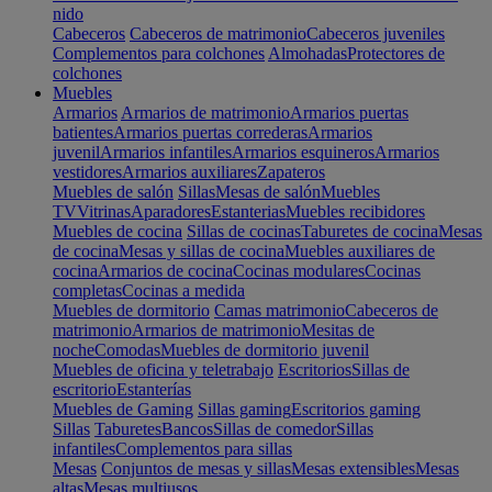
nido
Cabeceros
Cabeceros de matrimonio
Cabeceros juveniles
Complementos para colchones
Almohadas
Protectores de
colchones
Muebles
Armarios
Armarios de matrimonio
Armarios puertas
batientes
Armarios puertas correderas
Armarios
juvenil
Armarios infantiles
Armarios esquineros
Armarios
vestidores
Armarios auxiliares
Zapateros
Muebles de salón
Sillas
Mesas de salón
Muebles
TV
Vitrinas
Aparadores
Estanterias
Muebles recibidores
Muebles de cocina
Sillas de cocinas
Taburetes de cocina
Mesas
de cocina
Mesas y sillas de cocina
Muebles auxiliares de
cocina
Armarios de cocina
Cocinas modulares
Cocinas
completas
Cocinas a medida
Muebles de dormitorio
Camas matrimonio
Cabeceros de
matrimonio
Armarios de matrimonio
Mesitas de
noche
Comodas
Muebles de dormitorio juvenil
Muebles de oficina y teletrabajo
Escritorios
Sillas de
escritorio
Estanterías
Muebles de Gaming
Sillas gaming
Escritorios gaming
Sillas
Taburetes
Bancos
Sillas de comedor
Sillas
infantiles
Complementos para sillas
Mesas
Conjuntos de mesas y sillas
Mesas extensibles
Mesas
altas
Mesas multiusos