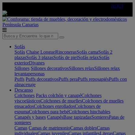
🔵Cambia tu electro con
-10% EXTRA
de descuento ☑️
AQUÍ
Península
Canarias
Sofás
Sofás
Chaise Longue
Rinconeras
Sofás cama
Sofás 2
plazas
Sofás 3 plazas
Sofás de piel
Sofás relax
Sofás
exterior
Divanes
Sillones
Sillones decorativos
Sillones relax
Sillones relax
levantapersonas
Puffs
Puffs decorativos
Puffs pera
Puffs reposapiés
Puffs con
almacenaje
Descanso
Colchones
Packs colchón y canapé
Colchones
viscoelásticos
Colchones de muelles
Colchones de muelles
ensacados
Colchones enrollados
Colchones de
espuma
Colchones para bebé
Colchones hinchables
Canapés y bases
Canapés
Base tapizadas
Somieres
Patas de
somieres
Camas
Camas de matrimonio
Camas dobles
Camas
individuales
Camas juveniles
Camas infantiles
Literas
Camas