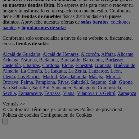
en nuestras tiendas física.
No esperes más para crear o renovar tu
hogar y transformarlo en un espacio con mucho estilo. Conforama
tiene 300
tiendas de muebles
físicas distribuidas en
6 países
distintos. Aproveche nuestras ofertas de
sofas baratos
,
colchones
baratos
y
liquidaciones de sofas
.
Conforama solo comercializa a través de su website o, físicamente,
en sus
tiendas de sofás
.
Alcalá de Guadaíra
,
Alcalá de Henares
,
Alcorcón
,
Alfafar
,
Alicante
,
Arinaga
,
Asturias
,
Badalona
,
Barakaldo
,
Barcelona
,
Burjassot
,
Castellón
,
Chafiras
,
Cordoba
,
Elche
,
Finestrat
,
Granada
,
Huércal de
Almería
,
La Coruña
,
La Laguna
,
La Zenia
,
Lanzarote
,
León
,
Lleida
,
Los Barrios
,
Madrid
,
Majadahonda
,
Málaga
,
Murcia
,
Orotava
,
Palma
,
Pamplona
,
Rivas
,
Sabadell
,
Sagunto
,
Salt, Girona
,
San Sebastian
,
Sant Boi
,
Santander
,
Santiago de Compostela
,
Sevilla
,
Tamaraceite
,
Terrassa
,
Viana
,
Vilanova i la Geltrú
,
Zaragoza
Ver más >>
© Conforama
Términos y Condiciones
Política de privacidad
Política de cookies
Configuración de Cookies