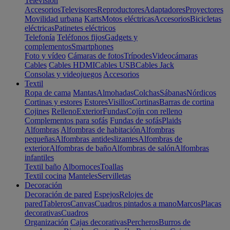
Televisión
Accesorios
Televisores
Reproductores
Adaptadores
Proyectores
Movilidad urbana
Karts
Motos eléctricas
Accesorios
Bicicletas
eléctricas
Patinetes eléctricos
Telefonía
Teléfonos fijos
Gadgets y
complementos
Smartphones
Foto y vídeo
Cámaras de fotos
Trípodes
Videocámaras
Cables
Cables HDMI
Cables USB
Cables Jack
Consolas y videojuegos
Accesorios
Textil
Ropa de cama
Mantas
Almohadas
Colchas
Sábanas
Nórdicos
Cortinas y estores
Estores
Visillos
Cortinas
Barras de cortina
Cojines
Relleno
Exterior
Fundas
Cojín con relleno
Complementos para sofás
Fundas de sofás
Plaids
Alfombras
Alfombras de habitación
Alfombras
pequeñas
Alfombras antideslizantes
Alfombras de
exterior
Alfombras de baño
Alfombras de salón
Alfombras
infantiles
Textil baño
Albornoces
Toallas
Textil cocina
Manteles
Servilletas
Decoración
Decoración de pared
Espejos
Relojes de
pared
Tableros
Canvas
Cuadros pintados a mano
Marcos
Placas
decorativas
Cuadros
Organización
Cajas decorativas
Percheros
Burros de