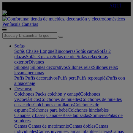
🔵Cambia tu electro con
-10% EXTRA
de descuento ☑️
AQUÍ
Península
Canarias
Sofás
Sofás
Chaise Longue
Rinconeras
Sofás cama
Sofás 2
plazas
Sofás 3 plazas
Sofás de piel
Sofás relax
Sofás
exterior
Divanes
Sillones
Sillones decorativos
Sillones relax
Sillones relax
levantapersonas
Puffs
Puffs decorativos
Puffs pera
Puffs reposapiés
Puffs con
almacenaje
Descanso
Colchones
Packs colchón y canapé
Colchones
viscoelásticos
Colchones de muelles
Colchones de muelles
ensacados
Colchones enrollados
Colchones de
espuma
Colchones para bebé
Colchones hinchables
Canapés y bases
Canapés
Base tapizadas
Somieres
Patas de
somieres
Camas
Camas de matrimonio
Camas dobles
Camas
individuales
Camas juveniles
Camas infantiles
Literas
Camas