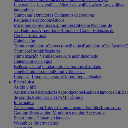
Lavavajillas
Lavavajillas 60cm
Lavavajillas 45cm
Lavavajillas
integrables
Campanas extractoras
Campanas decorativas
Pequeños electrodomésticos
Microondas
Freidoras
Aspiradores
Cafeteras
Planchas de
asar
Batidoras
Amasadores
Robots de Cocina
Balanzas de
Cocina
Tostadoras
Calefacción
Termoventiladores
Convectores
Estufas
Radiadores
Calefactores
D
Térmicos
Humidificadores
Climatización
Ventiladores
Aire acondicionado
Calentadores de agua
Belleza y salud
Cuidado de los hombres
Cuidado
cabello
Cuidado dental
Salud y bienestar
Limpieza
Limpieza a vapor
Robot limpiacristales
Electrónica
Audio y hifi
Auriculares
Adaptadores
Reproductores
Radios
Altavoces
Hifi
Bar
de sonido
Audio car y GPS
Micrófonos
Informática
Almacenamiento
Tablets
Complementos
Portátiles
Impresoras
Gaming & streaming
Monitores gaming
Accesorios
Smart home
Cámaras
Altavoces
Wearables
Smartwatches