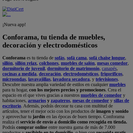
¡Nueva app!
Conforama, tu tienda de muebles,
decoración y electrodomésticos
Conforama
es tu tienda de
sofás
,
sofá cama
,
sofá chaise longue
,
sillón
,
sillón relax
,
colchones
,
muebles de salón
,
mesas comedor
,
dormitorio de juvenil
,
dormitorio de matrimonio
,
canapés
,
cocinas a medida
,
decoración
,
electrodomésticos
,
frigoríficos
,
microondas
,
lavavajillas
,
lavadora secadora
, y
televisiones
.
Descubre nuestra amplia variedad de estilos en cualquier
muebles
para tu hogar,
con los mejores precios y promociones
. Crea el
espacio en el que vives gracias a nuestros
muebles de comedor
y
habitaciones,
armarios
y
zapateros
,
mesas de comedor
y
sillas de
escritorio
. Además, podrás decorar tu casa con multitud de
artículos, tener el mejor ocio con los productos de
imagen y sonido
y aprovechar tu
jardín
en las épocas de buen tiempo. Conforama
realiza el
servicio de envío a domicilio como recogida en tienda.
Podrás
comprar online
entre nuestra gama de más de 7.000
productos y
recibirlo en tu domicilio
, o bien con
recogida gratis