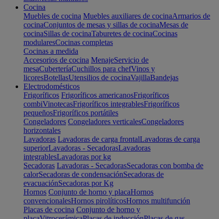
Cocina
Muebles de cocina
Muebles auxiliares de cocina
Armarios de
cocina
Conjuntos de mesas y sillas de cocina
Mesas de
cocina
Sillas de cocina
Taburetes de cocina
Cocinas
modulares
Cocinas completas
Cocinas a medida
Accesorios de cocina
Menaje
Servicio de
mesa
Cubertería
Cuchillos para chef
Vinos y
licores
Botellas
Utensilios de cocina
Vajilla
Bandejas
Electrodomésticos
Frigoríficos
Frigoríficos americanos
Frigoríficos
combi
Vinotecas
Frigoríficos integrables
Frigoríficos
pequeños
Frigoríficos portátiles
Congeladores
Congeladores verticales
Congeladores
horizontales
Lavadoras
Lavadoras de carga frontal
Lavadoras de carga
superior
Lavadoras - Secadoras
Lavadoras
integrables
Lavadoras por kg
Secadoras
Lavadoras - Secadoras
Secadoras con bomba de
calor
Secadoras de condensación
Secadoras de
evacuación
Secadoras por Kg
Hornos
Conjunto de horno y placa
Hornos
convencionales
Hornos pirolíticos
Hornos multifunción
Placas de cocina
Conjunto de horno y
placa
Vitrocerámica
Placas de inducción
Placas de gas