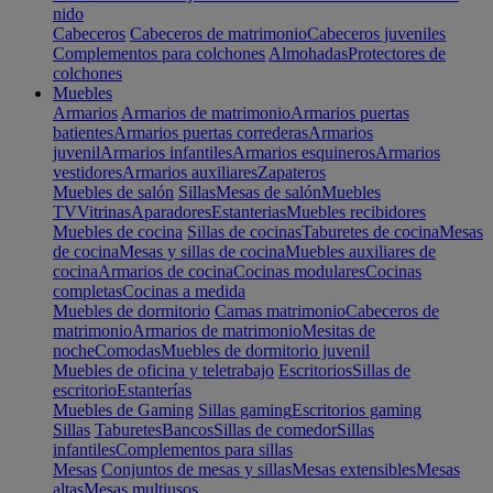
nido
Cabeceros
Cabeceros de matrimonio
Cabeceros juveniles
Complementos para colchones
Almohadas
Protectores de
colchones
Muebles
Armarios
Armarios de matrimonio
Armarios puertas
batientes
Armarios puertas correderas
Armarios
juvenil
Armarios infantiles
Armarios esquineros
Armarios
vestidores
Armarios auxiliares
Zapateros
Muebles de salón
Sillas
Mesas de salón
Muebles
TV
Vitrinas
Aparadores
Estanterias
Muebles recibidores
Muebles de cocina
Sillas de cocinas
Taburetes de cocina
Mesas
de cocina
Mesas y sillas de cocina
Muebles auxiliares de
cocina
Armarios de cocina
Cocinas modulares
Cocinas
completas
Cocinas a medida
Muebles de dormitorio
Camas matrimonio
Cabeceros de
matrimonio
Armarios de matrimonio
Mesitas de
noche
Comodas
Muebles de dormitorio juvenil
Muebles de oficina y teletrabajo
Escritorios
Sillas de
escritorio
Estanterías
Muebles de Gaming
Sillas gaming
Escritorios gaming
Sillas
Taburetes
Bancos
Sillas de comedor
Sillas
infantiles
Complementos para sillas
Mesas
Conjuntos de mesas y sillas
Mesas extensibles
Mesas
altas
Mesas multiusos