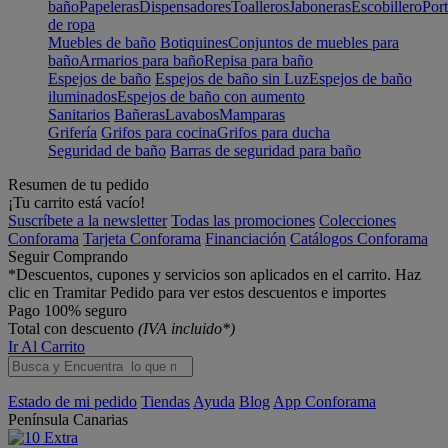
baño
Papeleras
Dispensadores
Toalleros
Jaboneras
Escobillero
Port
de ropa
Muebles de baño
Botiquines
Conjuntos de muebles para
baño
Armarios para baño
Repisa para baño
Espejos de baño
Espejos de baño sin Luz
Espejos de baño
iluminados
Espejos de baño con aumento
Sanitarios
Bañeras
Lavabos
Mamparas
Grifería
Grifos para cocina
Grifos para ducha
Seguridad de baño
Barras de seguridad para baño
Resumen de tu pedido
¡Tu carrito está vacío!
Suscríbete a la newsletter
Todas las promociones
Colecciones
Conforama
Tarjeta Conforama
Financiación
Catálogos Conforama
Seguir Comprando
*Descuentos, cupones y servicios son aplicados en el carrito. Haz
clic en Tramitar Pedido para ver estos descuentos e importes
Pago 100% seguro
Total con descuento
(IVA incluido*)
Ir Al Carrito
Estado de mi pedido
Tiendas
Ayuda
Blog
App Conforama
Península
Canarias