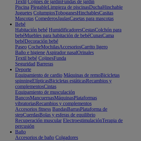
Textil
Cojines de jardín
Fundas de jardín
Piscina
Plegable
Limpieza de piscinas
Ducha
Hinchable
Juguetes
Columpios
Toboganes
Hinchables
Casitas
Mascotas
Comederos
Jaulas
Casetas para mascotas
Bebé
Habitación bebé
Humidificadores
Cestas
Colchón para
bebé
Muebles para habitación de bebé
Cunas
Cama
bebé
Decoración bebé
Paseo
Coche
Mochilas
Accesorios
Carrito ligero
Baño e higiene
Aspirador nasal
Orinales
Textil bebé
Cojines
Funda
Seguridad
Barreras
Deporte
Equipamiento de cardio
Máquinas de remo
Bicicletas
spinning
Elípticas
Bicicletas estáticas
Recambios y
complementos
Cintas
Equipamiento de musculación
Bancos
Mancuernas
Máquinas
Plataformas
vibratorias
Recambios y complementos
Accesorios fitness
Bandas
Barras
Plataforma de
step
Cuerdas
Bolas y esferas de equilibrio
Recuperación muscular
Electroestimulación
Terapia de
percusión
Baño
Accesorios de baño
Colgadores