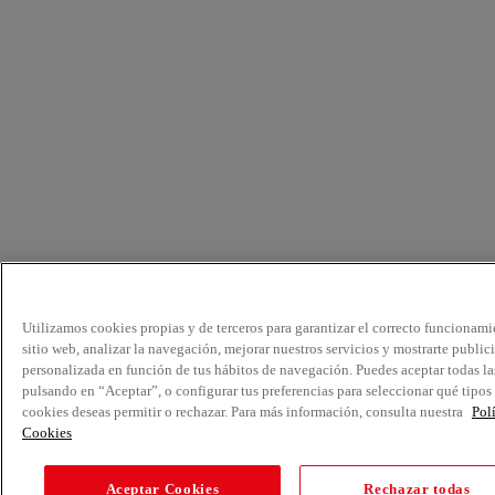
Utilizamos cookies propias y de terceros para garantizar el correcto funcionami
sitio web, analizar la navegación, mejorar nuestros servicios y mostrarte public
personalizada en función de tus hábitos de navegación. Puedes aceptar todas la
pulsando en “Aceptar”, o configurar tus preferencias para seleccionar qué tipos
cookies deseas permitir o rechazar. Para más información, consulta nuestra
Pol
Cookies
Aceptar Cookies
Rechazar todas