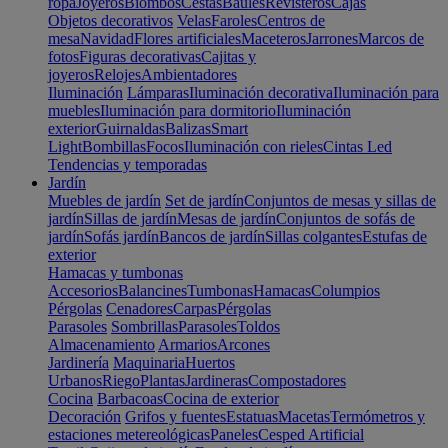
ropa
Joyeros
Biombos
Cestas
Baúles
Revisteros
Cajas
Objetos decorativos
Velas
Faroles
Centros de
mesa
Navidad
Flores artificiales
Maceteros
Jarrones
Marcos de
fotos
Figuras decorativas
Cajitas y
joyeros
Relojes
Ambientadores
Iluminación
Lámparas
Iluminación decorativa
Iluminación para
muebles
Iluminación para dormitorio
Iluminación
exterior
Guirnaldas
Balizas
Smart
Light
Bombillas
Focos
Iluminación con rieles
Cintas Led
Tendencias y temporadas
Jardín
Muebles de jardín
Set de jardín
Conjuntos de mesas y sillas de
jardín
Sillas de jardín
Mesas de jardín
Conjuntos de sofás de
jardín
Sofás jardín
Bancos de jardín
Sillas colgantes
Estufas de
exterior
Hamacas y tumbonas
Accesorios
Balancines
Tumbonas
Hamacas
Columpios
Pérgolas
Cenadores
Carpas
Pérgolas
Parasoles
Sombrillas
Parasoles
Toldos
Almacenamiento
Armarios
Arcones
Jardinería
Maquinaria
Huertos
Urbanos
Riego
Plantas
Jardineras
Compostadores
Cocina
Barbacoas
Cocina de exterior
Decoración
Grifos y fuentes
Estatuas
Macetas
Termómetros y
estaciones metereológicas
Paneles
Cesped Artificial