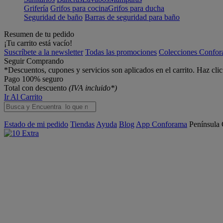
Grifería
Grifos para cocina
Grifos para ducha
Seguridad de baño
Barras de seguridad para baño
Resumen de tu pedido
¡Tu carrito está vacío!
Suscríbete a la newsletter
Todas las promociones
Colecciones Confo
Seguir Comprando
*Descuentos, cupones y servicios son aplicados en el carrito. Haz cli
Pago 100% seguro
Total con descuento
(IVA incluido*)
Ir Al Carrito
Estado de mi pedido
Tiendas
Ayuda
Blog
App Conforama
Península