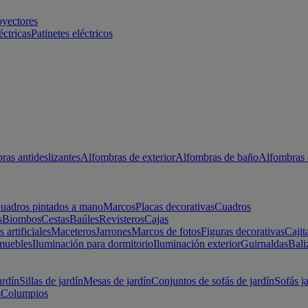
oyectores
éctricas
Patinetes eléctricos
ras antideslizantes
Alfombras de exterior
Alfombras de baño
Alfombras 
uadros pintados a mano
Marcos
Placas decorativas
Cuadros
s
Biombos
Cestas
Baúles
Revisteros
Cajas
s artificiales
Maceteros
Jarrones
Marcos de fotos
Figuras decorativas
Cajit
muebles
Iluminación para dormitorio
Iluminación exterior
Guirnaldas
Bali
ardín
Sillas de jardín
Mesas de jardín
Conjuntos de sofás de jardín
Sofás j
s
Columpios