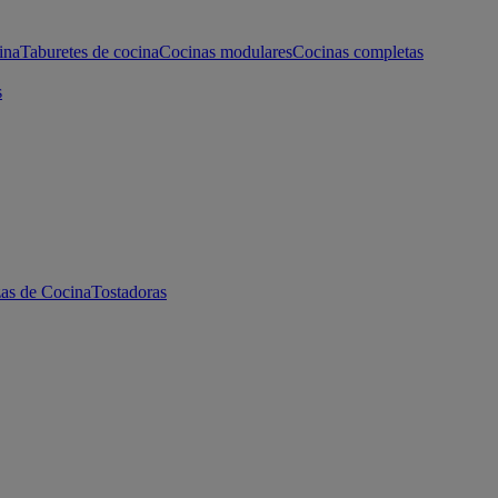
ina
Taburetes de cocina
Cocinas modulares
Cocinas completas
s
as de Cocina
Tostadoras