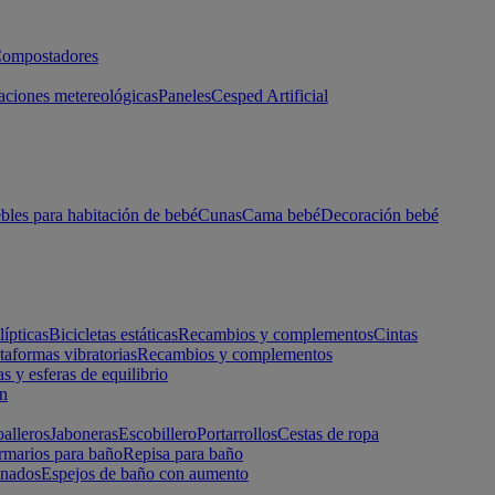
ompostadores
aciones metereológicas
Paneles
Cesped Artificial
les para habitación de bebé
Cunas
Cama bebé
Decoración bebé
lípticas
Bicicletas estáticas
Recambios y complementos
Cintas
taformas vibratorias
Recambios y complementos
s y esferas de equilibrio
ón
alleros
Jaboneras
Escobillero
Portarrollos
Cestas de ropa
marios para baño
Repisa para baño
inados
Espejos de baño con aumento