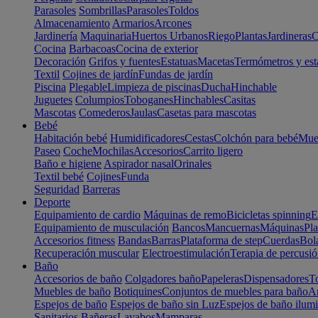
Parasoles
Sombrillas
Parasoles
Toldos
Almacenamiento
Armarios
Arcones
Jardinería
Maquinaria
Huertos Urbanos
Riego
Plantas
Jardineras
C
Cocina
Barbacoas
Cocina de exterior
Decoración
Grifos y fuentes
Estatuas
Macetas
Termómetros y est
Textil
Cojines de jardín
Fundas de jardín
Piscina
Plegable
Limpieza de piscinas
Ducha
Hinchable
Juguetes
Columpios
Toboganes
Hinchables
Casitas
Mascotas
Comederos
Jaulas
Casetas para mascotas
Bebé
Habitación bebé
Humidificadores
Cestas
Colchón para bebé
Mueb
Paseo
Coche
Mochilas
Accesorios
Carrito ligero
Baño e higiene
Aspirador nasal
Orinales
Textil bebé
Cojines
Funda
Seguridad
Barreras
Deporte
Equipamiento de cardio
Máquinas de remo
Bicicletas spinning
E
Equipamiento de musculación
Bancos
Mancuernas
Máquinas
Pla
Accesorios fitness
Bandas
Barras
Plataforma de step
Cuerdas
Bola
Recuperación muscular
Electroestimulación
Terapia de percusi
Baño
Accesorios de baño
Colgadores baño
Papeleras
Dispensadores
To
Muebles de baño
Botiquines
Conjuntos de muebles para baño
Ar
Espejos de baño
Espejos de baño sin Luz
Espejos de baño ilum
Sanitarios
Bañeras
Lavabos
Mamparas