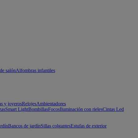
de salón
Alfombras infantiles
as y joyeros
Relojes
Ambientadores
zas
Smart Light
Bombillas
Focos
Iluminación con rieles
Cintas Led
ardín
Bancos de jardín
Sillas colgantes
Estufas de exterior