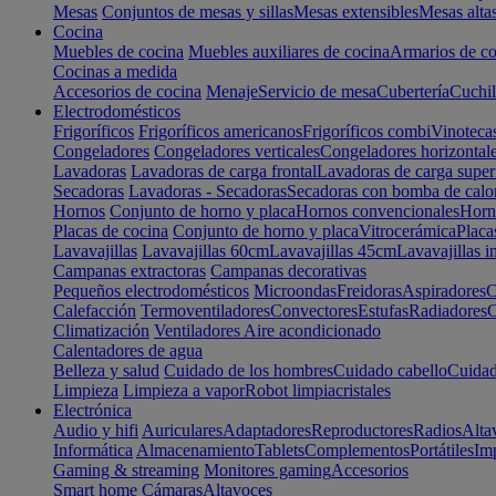
Mesas
Conjuntos de mesas y sillas
Mesas extensibles
Mesas alta
Cocina
Muebles de cocina
Muebles auxiliares de cocina
Armarios de co
Cocinas a medida
Accesorios de cocina
Menaje
Servicio de mesa
Cubertería
Cuchil
Electrodomésticos
Frigoríficos
Frigoríficos americanos
Frigoríficos combi
Vinoteca
Congeladores
Congeladores verticales
Congeladores horizontal
Lavadoras
Lavadoras de carga frontal
Lavadoras de carga super
Secadoras
Lavadoras - Secadoras
Secadoras con bomba de calo
Hornos
Conjunto de horno y placa
Hornos convencionales
Horno
Placas de cocina
Conjunto de horno y placa
Vitrocerámica
Placa
Lavavajillas
Lavavajillas 60cm
Lavavajillas 45cm
Lavavajillas i
Campanas extractoras
Campanas decorativas
Pequeños electrodomésticos
Microondas
Freidoras
Aspiradores
C
Calefacción
Termoventiladores
Convectores
Estufas
Radiadores
C
Climatización
Ventiladores
Aire acondicionado
Calentadores de agua
Belleza y salud
Cuidado de los hombres
Cuidado cabello
Cuidad
Limpieza
Limpieza a vapor
Robot limpiacristales
Electrónica
Audio y hifi
Auriculares
Adaptadores
Reproductores
Radios
Alta
Informática
Almacenamiento
Tablets
Complementos
Portátiles
Im
Gaming & streaming
Monitores gaming
Accesorios
Smart home
Cámaras
Altavoces