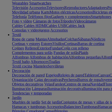
Wearables
Smartwatches
Televisión
Accesorios
Televisores
Reproductores
Adaptadores
Pr
Movilidad urbana
Karts
Motos eléctricas
Accesorios
Bicicletas el
Telefonía
Teléfonos fijos
Gadgets y complementos
Smartphones
Foto y vídeo
Cámaras de fotos
Trípodes
Videocámaras
Cables
Cables HDMI
Cables USB
Cables Jack
Consolas y videojuegos
Accesorios
Textil
Ropa de cama
Mantas
Almohadas
Colchas
Sábanas
Nórdicos
Cortinas y estores
Estores
Visillos
Cortinas
Barras de cortina
Cojines
Relleno
Exterior
Fundas
Cojín con relleno
Complementos para sofás
Fundas de sofás
Plaids
Alfombras
Alfombras de habitación
Alfombras pequeñas
Alfomb
Textil baño
Albornoces
Toallas
Textil cocina
Manteles
Servilletas
Decoración
Decoración de pared
Espejos
Relojes de pared
Tableros
Canvas
C
Organización
Cajas decorativas
Percheros
Burros de ropa
Joyero
Objetos decorativos
Velas
Faroles
Centros de mesa
Navidad
Flore
Iluminación
Lámparas
Iluminación decorativa
Iluminación para 
Tendencias y temporadas
Jardín
Muebles de jardín
Set de jardín
Conjuntos de mesas y sillas de j
Hamacas y tumbonas
Accesorios
Balancines
Tumbonas
Hamaca
Pérgolas
Cenadores
Carpas
Pérgolas