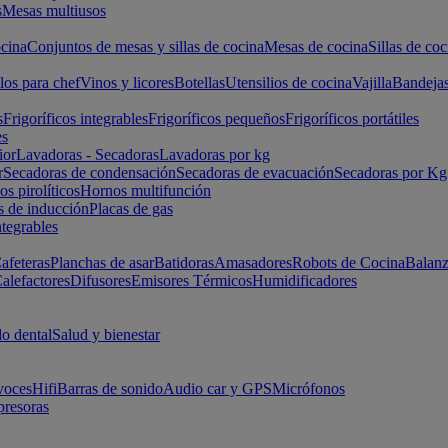
s
Mesas multiusos
cina
Conjuntos de mesas y sillas de cocina
Mesas de cocina
Sillas de coc
los para chef
Vinos y licores
Botellas
Utensilios de cocina
Vajilla
Bandeja
s
Frigoríficos integrables
Frigoríficos pequeños
Frigoríficos portátiles
es
ior
Lavadoras - Secadoras
Lavadoras por kg
r
Secadoras de condensación
Secadoras de evacuación
Secadoras por Kg
s pirolíticos
Hornos multifunción
s de inducción
Placas de gas
ntegrables
afeteras
Planchas de asar
Batidoras
Amasadores
Robots de Cocina
Balanz
alefactores
Difusores
Emisores Térmicos
Humidificadores
o dental
Salud y bienestar
voces
Hifi
Barras de sonido
Audio car y GPS
Micrófonos
presoras