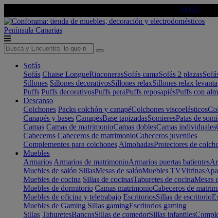
🔵Cambia tu electro con
-10% EXTRA
de descuento ☑️
AQUÍ
Península
Canarias
Sofás
Sofás
Chaise Longue
Rinconeras
Sofás cama
Sofás 2 plazas
Sofá
Sillones
Sillones decorativos
Sillones relax
Sillones relax levant
Puffs
Puffs decorativos
Puffs pera
Puffs reposapiés
Puffs con al
Descanso
Colchones
Packs colchón y canapé
Colchones viscoelásticos
Col
Canapés y bases
Canapés
Base tapizadas
Somieres
Patas de somi
Camas
Camas de matrimonio
Camas dobles
Camas individuales
Cabeceros
Cabeceros de matrimonio
Cabeceros juveniles
Complementos para colchones
Almohadas
Protectores de colch
Muebles
Armarios
Armarios de matrimonio
Armarios puertas batientes
Ar
Muebles de salón
Sillas
Mesas de salón
Muebles TV
Vitrinas
Apa
Muebles de cocina
Sillas de cocinas
Taburetes de cocina
Mesas d
Muebles de dormitorio
Camas matrimonio
Cabeceros de matrim
Muebles de oficina y teletrabajo
Escritorios
Sillas de escritorio
Es
Muebles de Gaming
Sillas gaming
Escritorios gaming
Sillas
Taburetes
Bancos
Sillas de comedor
Sillas infantiles
Complem