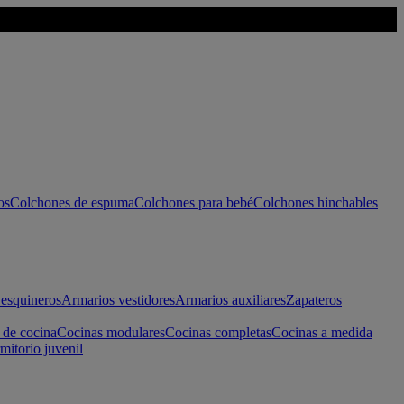
os
Colchones de espuma
Colchones para bebé
Colchones hinchables
esquineros
Armarios vestidores
Armarios auxiliares
Zapateros
 de cocina
Cocinas modulares
Cocinas completas
Cocinas a medida
mitorio juvenil