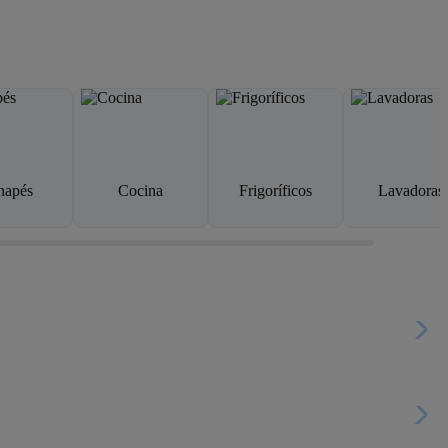
napés
Cocina
Frigoríficos
Lavadoras