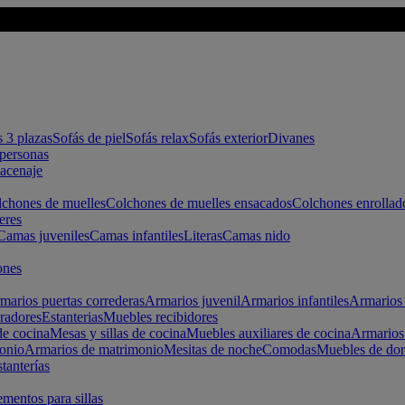
s 3 plazas
Sofás de piel
Sofás relax
Sofás exterior
Divanes
apersonas
macenaje
chones de muelles
Colchones de muelles ensacados
Colchones enrollad
eres
Camas juveniles
Camas infantiles
Literas
Camas nido
ones
marios puertas correderas
Armarios juvenil
Armarios infantiles
Armarios 
radores
Estanterias
Muebles recibidores
e cocina
Mesas y sillas de cocina
Muebles auxiliares de cocina
Armarios
onio
Armarios de matrimonio
Mesitas de noche
Comodas
Muebles de dor
tanterías
entos para sillas