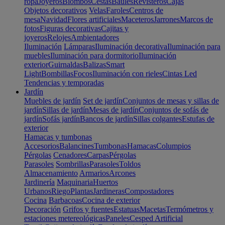
ropa
Joyeros
Biombos
Cestas
Baúles
Revisteros
Cajas
Objetos decorativos
Velas
Faroles
Centros de
mesa
Navidad
Flores artificiales
Maceteros
Jarrones
Marcos de
fotos
Figuras decorativas
Cajitas y
joyeros
Relojes
Ambientadores
Iluminación
Lámparas
Iluminación decorativa
Iluminación para
muebles
Iluminación para dormitorio
Iluminación
exterior
Guirnaldas
Balizas
Smart
Light
Bombillas
Focos
Iluminación con rieles
Cintas Led
Tendencias y temporadas
Jardín
Muebles de jardín
Set de jardín
Conjuntos de mesas y sillas de
jardín
Sillas de jardín
Mesas de jardín
Conjuntos de sofás de
jardín
Sofás jardín
Bancos de jardín
Sillas colgantes
Estufas de
exterior
Hamacas y tumbonas
Accesorios
Balancines
Tumbonas
Hamacas
Columpios
Pérgolas
Cenadores
Carpas
Pérgolas
Parasoles
Sombrillas
Parasoles
Toldos
Almacenamiento
Armarios
Arcones
Jardinería
Maquinaria
Huertos
Urbanos
Riego
Plantas
Jardineras
Compostadores
Cocina
Barbacoas
Cocina de exterior
Decoración
Grifos y fuentes
Estatuas
Macetas
Termómetros y
estaciones metereológicas
Paneles
Cesped Artificial