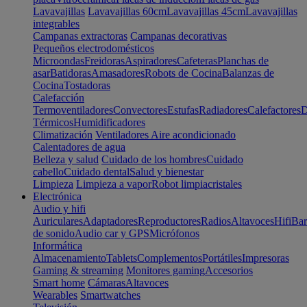
Lavavajillas
Lavavajillas 60cm
Lavavajillas 45cm
Lavavajillas
integrables
Campanas extractoras
Campanas decorativas
Pequeños electrodomésticos
Microondas
Freidoras
Aspiradores
Cafeteras
Planchas de
asar
Batidoras
Amasadores
Robots de Cocina
Balanzas de
Cocina
Tostadoras
Calefacción
Termoventiladores
Convectores
Estufas
Radiadores
Calefactores
D
Térmicos
Humidificadores
Climatización
Ventiladores
Aire acondicionado
Calentadores de agua
Belleza y salud
Cuidado de los hombres
Cuidado
cabello
Cuidado dental
Salud y bienestar
Limpieza
Limpieza a vapor
Robot limpiacristales
Electrónica
Audio y hifi
Auriculares
Adaptadores
Reproductores
Radios
Altavoces
Hifi
Bar
de sonido
Audio car y GPS
Micrófonos
Informática
Almacenamiento
Tablets
Complementos
Portátiles
Impresoras
Gaming & streaming
Monitores gaming
Accesorios
Smart home
Cámaras
Altavoces
Wearables
Smartwatches