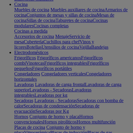
Cocina
Muebles de cocina
Muebles auxiliares de cocina
Armarios de
cocina
Conjuntos de mesas y sillas de cocina
Mesas de
cocina
Sillas de cocina
Taburetes de cocina
Cocinas
modulares
Cocinas completas
Cocinas a medida
Accesorios de cocina
Menaje
Servicio de
mesa
Cubertería
Cuchillos para chef
Vinos y
licores
Botellas
Utensilios de cocina
Vajilla
Bandejas
Electrodomésticos
Frigoríficos
Frigoríficos americanos
Frigoríficos
combi
Vinotecas
Frigoríficos integrables
Frigoríficos
pequeños
Frigoríficos portátiles
Congeladores
Congeladores verticales
Congeladores
horizontales
Lavadoras
Lavadoras de carga frontal
Lavadoras de carga
superior
Lavadoras - Secadoras
Lavadoras
integrables
Lavadoras por kg
Secadoras
Lavadoras - Secadoras
Secadoras con bomba de
calor
Secadoras de condensación
Secadoras de
evacuación
Secadoras por Kg
Hornos
Conjunto de horno y placa
Hornos
convencionales
Hornos pirolíticos
Hornos multifunción
Placas de cocina
Conjunto de horno y
placa
Vitrocerámica
Placas de inducción
Placas de gas