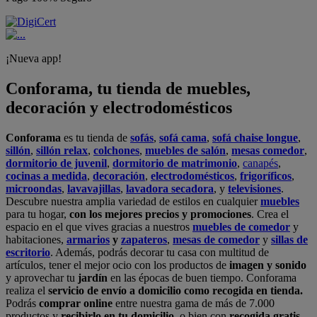
¡Nueva app!
Conforama, tu tienda de muebles,
decoración y electrodomésticos
Conforama
es tu tienda de
sofás
,
sofá cama
,
sofá chaise longue
,
sillón
,
sillón relax
,
colchones
,
muebles de salón
,
mesas comedor
,
dormitorio de juvenil
,
dormitorio de matrimonio
,
canapés
,
cocinas a medida
,
decoración
,
electrodomésticos
,
frigoríficos
,
microondas
,
lavavajillas
,
lavadora secadora
, y
televisiones
.
Descubre nuestra amplia variedad de estilos en cualquier
muebles
para tu hogar,
con los mejores precios y promociones
. Crea el
espacio en el que vives gracias a nuestros
muebles de comedor
y
habitaciones,
armarios
y
zapateros
,
mesas de comedor
y
sillas de
escritorio
. Además, podrás decorar tu casa con multitud de
artículos, tener el mejor ocio con los productos de
imagen y sonido
y aprovechar tu
jardín
en las épocas de buen tiempo. Conforama
realiza el
servicio de envío a domicilio como recogida en tienda.
Podrás
comprar online
entre nuestra gama de más de 7.000
productos y
recibirlo en tu domicilio
, o bien con
recogida gratis