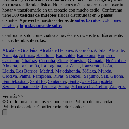
en nuestras tiendas física.
No esperes más para crear o renovar tu
hogar y transformarlo en un espacio con mucho estilo. Conforama
tiene 300
tiendas de muebles
físicas distribuidas en
6 países
distintos. Aproveche nuestras ofertas de
sofas baratos
,
colchones
baratos
y
liquidaciones de sofas
.
Conforama solo comercializa a través de su website o, físicamente,
en sus
tiendas de sofás
.
Alcalá de Guadaíra
,
Alcalá de Henares
,
Alcorcón
,
Alfafar
,
Alicante
,
Arinaga
,
Asturias
,
Badalona
,
Barakaldo
,
Barcelona
,
Burjassot
,
Castellón
,
Chafiras
,
Cordoba
,
Elche
,
Finestrat
,
Granada
,
Huércal de
Almería
,
La Coruña
,
La Laguna
,
La Zenia
,
Lanzarote
,
León
,
Lleida
,
Los Barrios
,
Madrid
,
Majadahonda
,
Málaga
,
Murcia
,
Orotava
,
Palma
,
Pamplona
,
Rivas
,
Sabadell
,
Sagunto
,
Salt, Girona
,
San Sebastian
,
Sant Boi
,
Santander
,
Santiago de Compostela
,
Sevilla
,
Tamaraceite
,
Terrassa
,
Viana
,
Vilanova i la Geltrú
,
Zaragoza
Ver más >>
© Conforama
Términos y Condiciones
Política de privacidad
Política de cookies
Configuración de Cookies