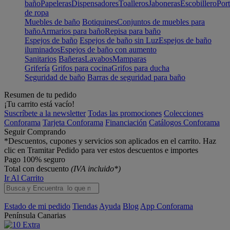
baño
Papeleras
Dispensadores
Toalleros
Jaboneras
Escobillero
Port
de ropa
Muebles de baño
Botiquines
Conjuntos de muebles para
baño
Armarios para baño
Repisa para baño
Espejos de baño
Espejos de baño sin Luz
Espejos de baño
iluminados
Espejos de baño con aumento
Sanitarios
Bañeras
Lavabos
Mamparas
Grifería
Grifos para cocina
Grifos para ducha
Seguridad de baño
Barras de seguridad para baño
Resumen de tu pedido
¡Tu carrito está vacío!
Suscríbete a la newsletter
Todas las promociones
Colecciones
Conforama
Tarjeta Conforama
Financiación
Catálogos Conforama
Seguir Comprando
*Descuentos, cupones y servicios son aplicados en el carrito. Haz
clic en Tramitar Pedido para ver estos descuentos e importes
Pago 100% seguro
Total con descuento
(IVA incluido*)
Ir Al Carrito
Estado de mi pedido
Tiendas
Ayuda
Blog
App Conforama
Península
Canarias