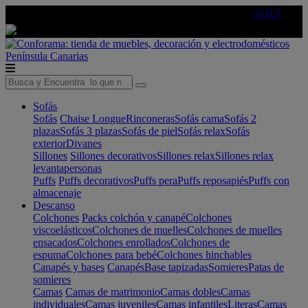
🔵Cambia tu electro con
-10% EXTRA
de descuento ☑️
AQUÍ
Península
Canarias
Sofás
Sofás
Chaise Longue
Rinconeras
Sofás cama
Sofás 2
plazas
Sofás 3 plazas
Sofás de piel
Sofás relax
Sofás
exterior
Divanes
Sillones
Sillones decorativos
Sillones relax
Sillones relax
levantapersonas
Puffs
Puffs decorativos
Puffs pera
Puffs reposapiés
Puffs con
almacenaje
Descanso
Colchones
Packs colchón y canapé
Colchones
viscoelásticos
Colchones de muelles
Colchones de muelles
ensacados
Colchones enrollados
Colchones de
espuma
Colchones para bebé
Colchones hinchables
Canapés y bases
Canapés
Base tapizadas
Somieres
Patas de
somieres
Camas
Camas de matrimonio
Camas dobles
Camas
individuales
Camas juveniles
Camas infantiles
Literas
Camas