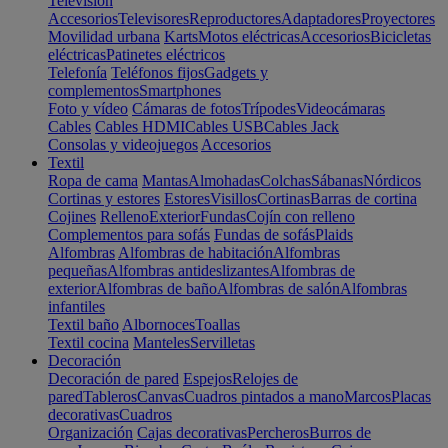
Televisión
Accesorios
Televisores
Reproductores
Adaptadores
Proyectores
Movilidad urbana
Karts
Motos eléctricas
Accesorios
Bicicletas
eléctricas
Patinetes eléctricos
Telefonía
Teléfonos fijos
Gadgets y
complementos
Smartphones
Foto y vídeo
Cámaras de fotos
Trípodes
Videocámaras
Cables
Cables HDMI
Cables USB
Cables Jack
Consolas y videojuegos
Accesorios
Textil
Ropa de cama
Mantas
Almohadas
Colchas
Sábanas
Nórdicos
Cortinas y estores
Estores
Visillos
Cortinas
Barras de cortina
Cojines
Relleno
Exterior
Fundas
Cojín con relleno
Complementos para sofás
Fundas de sofás
Plaids
Alfombras
Alfombras de habitación
Alfombras
pequeñas
Alfombras antideslizantes
Alfombras de
exterior
Alfombras de baño
Alfombras de salón
Alfombras
infantiles
Textil baño
Albornoces
Toallas
Textil cocina
Manteles
Servilletas
Decoración
Decoración de pared
Espejos
Relojes de
pared
Tableros
Canvas
Cuadros pintados a mano
Marcos
Placas
decorativas
Cuadros
Organización
Cajas decorativas
Percheros
Burros de