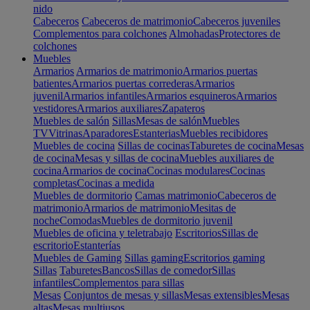
nido
Cabeceros
Cabeceros de matrimonio
Cabeceros juveniles
Complementos para colchones
Almohadas
Protectores de
colchones
Muebles
Armarios
Armarios de matrimonio
Armarios puertas
batientes
Armarios puertas correderas
Armarios
juvenil
Armarios infantiles
Armarios esquineros
Armarios
vestidores
Armarios auxiliares
Zapateros
Muebles de salón
Sillas
Mesas de salón
Muebles
TV
Vitrinas
Aparadores
Estanterias
Muebles recibidores
Muebles de cocina
Sillas de cocinas
Taburetes de cocina
Mesas
de cocina
Mesas y sillas de cocina
Muebles auxiliares de
cocina
Armarios de cocina
Cocinas modulares
Cocinas
completas
Cocinas a medida
Muebles de dormitorio
Camas matrimonio
Cabeceros de
matrimonio
Armarios de matrimonio
Mesitas de
noche
Comodas
Muebles de dormitorio juvenil
Muebles de oficina y teletrabajo
Escritorios
Sillas de
escritorio
Estanterías
Muebles de Gaming
Sillas gaming
Escritorios gaming
Sillas
Taburetes
Bancos
Sillas de comedor
Sillas
infantiles
Complementos para sillas
Mesas
Conjuntos de mesas y sillas
Mesas extensibles
Mesas
altas
Mesas multiusos