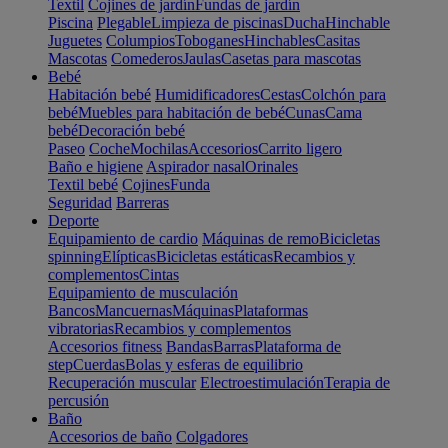
Textil
Cojines de jardín
Fundas de jardín
Piscina
Plegable
Limpieza de piscinas
Ducha
Hinchable
Juguetes
Columpios
Toboganes
Hinchables
Casitas
Mascotas
Comederos
Jaulas
Casetas para mascotas
Bebé
Habitación bebé
Humidificadores
Cestas
Colchón para
bebé
Muebles para habitación de bebé
Cunas
Cama
bebé
Decoración bebé
Paseo
Coche
Mochilas
Accesorios
Carrito ligero
Baño e higiene
Aspirador nasal
Orinales
Textil bebé
Cojines
Funda
Seguridad
Barreras
Deporte
Equipamiento de cardio
Máquinas de remo
Bicicletas
spinning
Elípticas
Bicicletas estáticas
Recambios y
complementos
Cintas
Equipamiento de musculación
Bancos
Mancuernas
Máquinas
Plataformas
vibratorias
Recambios y complementos
Accesorios fitness
Bandas
Barras
Plataforma de
step
Cuerdas
Bolas y esferas de equilibrio
Recuperación muscular
Electroestimulación
Terapia de
percusión
Baño
Accesorios de baño
Colgadores