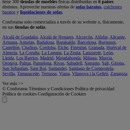
tiene 300
tiendas de muebles
físicas distribuidas en
6 países
distintos. Aproveche nuestras ofertas de
sofas baratos
,
colchones
baratos
y
liquidaciones de sofas
.
Conforama solo comercializa a través de su website o, físicamente,
en sus
tiendas de sofás
.
Alcalá de Guadaíra
,
Alcalá de Henares
,
Alcorcón
,
Alfafar
,
Alicante
,
Arinaga
,
Asturias
,
Badalona
,
Barakaldo
,
Barcelona
,
Burjassot
,
Castellón
,
Chafiras
,
Cordoba
,
Elche
,
Finestrat
,
Granada
,
Huércal de
Almería
,
La Coruña
,
La Laguna
,
La Zenia
,
Lanzarote
,
León
,
Lleida
,
Los Barrios
,
Madrid
,
Majadahonda
,
Málaga
,
Murcia
,
Orotava
,
Palma
,
Pamplona
,
Rivas
,
Sabadell
,
Sagunto
,
Salt, Girona
,
San Sebastian
,
Sant Boi
,
Santander
,
Santiago de Compostela
,
Sevilla
,
Tamaraceite
,
Terrassa
,
Viana
,
Vilanova i la Geltrú
,
Zaragoza
Ver más >>
© Conforama
Términos y Condiciones
Política de privacidad
Política de cookies
Configuración de Cookies