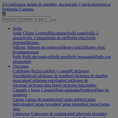
Península
Canarias
Sofás
Sofás
Chaise Longue
Rinconeras
Sofás cama
Sofás 2
plazas
Sofás 3 plazas
Sofás de piel
Sofás relax
Sofás
exterior
Divanes
Sillones
Sillones decorativos
Sillones relax
Sillones relax
levantapersonas
Puffs
Puffs decorativos
Puffs pera
Puffs reposapiés
Puffs con
almacenaje
Descanso
Colchones
Packs colchón y canapé
Colchones
viscoelásticos
Colchones de muelles
Colchones de muelles
ensacados
Colchones enrollados
Colchones de
espuma
Colchones para bebé
Colchones hinchables
Canapés y bases
Canapés
Base tapizadas
Somieres
Patas de
somieres
Camas
Camas de matrimonio
Camas dobles
Camas
individuales
Camas juveniles
Camas infantiles
Literas
Camas
nido
Cabeceros
Cabeceros de matrimonio
Cabeceros juveniles