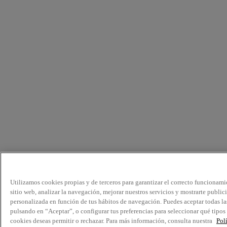
Utilizamos cookies propias y de terceros para garantizar el correcto funcionami
sitio web, analizar la navegación, mejorar nuestros servicios y mostrarte public
personalizada en función de tus hábitos de navegación. Puedes aceptar todas la
pulsando en “Aceptar”, o configurar tus preferencias para seleccionar qué tipos
cookies deseas permitir o rechazar. Para más información, consulta nuestra
Pol