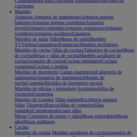
Complementos para colchones
Almohadas
Protectores de
colchones
Muebles
Armarios
Armarios de matrimonio
Armarios puertas
batientes
Armarios puertas correderas
Armarios
juvenil
Armarios infantiles
Armarios esquineros
Armarios
vestidores
Armarios auxiliares
Zapateros
Muebles de salón
Sillas
Mesas de salón
Muebles
TV
Vitrinas
Aparadores
Estanterias
Muebles recibidores
Muebles de cocina
Sillas de cocinas
Taburetes de cocina
Mesas
de cocina
Mesas y sillas de cocina
Muebles auxiliares de
cocina
Armarios de cocina
Cocinas modulares
Cocinas
completas
Cocinas a medida
Muebles de dormitorio
Camas matrimonio
Cabeceros de
matrimonio
Armarios de matrimonio
Mesitas de
noche
Comodas
Muebles de dormitorio juvenil
Muebles de oficina y teletrabajo
Escritorios
Sillas de
escritorio
Estanterías
Muebles de Gaming
Sillas gaming
Escritorios gaming
Sillas
Taburetes
Bancos
Sillas de comedor
Sillas
infantiles
Complementos para sillas
Mesas
Conjuntos de mesas y sillas
Mesas extensibles
Mesas
altas
Mesas multiusos
Cocina
Muebles de cocina
Muebles auxiliares de cocina
Armarios de