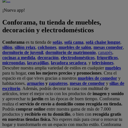
¡Nueva app!
Conforama, tu tienda de muebles,
decoración y electrodomésticos
Conforama
es tu tienda de
sofás
,
sofá cama
,
sofá chaise longue
,
sillón
,
sillón relax
,
colchones
,
muebles de salón
,
mesas comedor
,
dormitorio de juvenil
,
dormitorio de matrimonio
,
canapés
,
cocinas a medida
,
decoración
,
electrodomésticos
,
frigoríficos
,
microondas
,
lavavajillas
,
lavadora secadora
, y
televisiones
.
Descubre nuestra amplia variedad de estilos en cualquier
muebles
para tu hogar,
con los mejores precios y promociones
. Crea el
espacio en el que vives gracias a nuestros
muebles de comedor
y
habitaciones,
armarios
y
zapateros
,
mesas de comedor
y
sillas de
escritorio
. Además, podrás decorar tu casa con multitud de
artículos, tener el mejor ocio con los productos de
imagen y sonido
y aprovechar tu
jardín
en las épocas de buen tiempo. Conforama
realiza el
servicio de envío a domicilio como recogida en tienda.
Podrás
comprar online
entre nuestra gama de más de 7.000
productos y
recibirlo en tu domicilio
, o bien con
recogida gratis
en nuestras tiendas física.
No esperes más para crear o renovar tu
hogar y transformarlo en un espacio con mucho estilo. Conforama