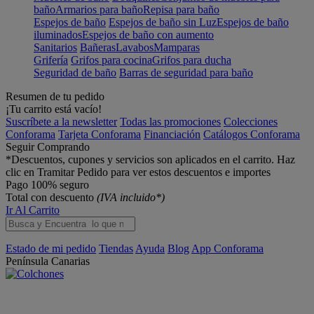
baño
Armarios para baño
Repisa para baño
Espejos de baño
Espejos de baño sin Luz
Espejos de baño
iluminados
Espejos de baño con aumento
Sanitarios
Bañeras
Lavabos
Mamparas
Grifería
Grifos para cocina
Grifos para ducha
Seguridad de baño
Barras de seguridad para baño
Resumen de tu pedido
¡Tu carrito está vacío!
Suscríbete a la newsletter
Todas las promociones
Colecciones
Conforama
Tarjeta Conforama
Financiación
Catálogos Conforama
Seguir Comprando
*Descuentos, cupones y servicios son aplicados en el carrito. Haz
clic en Tramitar Pedido para ver estos descuentos e importes
Pago 100% seguro
Total con descuento
(IVA incluido*)
Ir Al Carrito
Estado de mi pedido
Tiendas
Ayuda
Blog
App Conforama
Península
Canarias