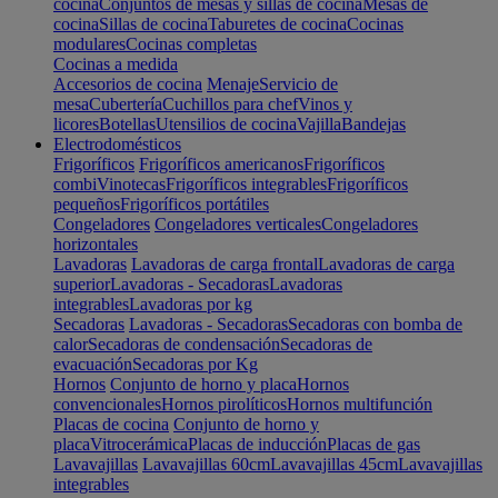
cocina
Conjuntos de mesas y sillas de cocina
Mesas de
cocina
Sillas de cocina
Taburetes de cocina
Cocinas
modulares
Cocinas completas
Cocinas a medida
Accesorios de cocina
Menaje
Servicio de
mesa
Cubertería
Cuchillos para chef
Vinos y
licores
Botellas
Utensilios de cocina
Vajilla
Bandejas
Electrodomésticos
Frigoríficos
Frigoríficos americanos
Frigoríficos
combi
Vinotecas
Frigoríficos integrables
Frigoríficos
pequeños
Frigoríficos portátiles
Congeladores
Congeladores verticales
Congeladores
horizontales
Lavadoras
Lavadoras de carga frontal
Lavadoras de carga
superior
Lavadoras - Secadoras
Lavadoras
integrables
Lavadoras por kg
Secadoras
Lavadoras - Secadoras
Secadoras con bomba de
calor
Secadoras de condensación
Secadoras de
evacuación
Secadoras por Kg
Hornos
Conjunto de horno y placa
Hornos
convencionales
Hornos pirolíticos
Hornos multifunción
Placas de cocina
Conjunto de horno y
placa
Vitrocerámica
Placas de inducción
Placas de gas
Lavavajillas
Lavavajillas 60cm
Lavavajillas 45cm
Lavavajillas
integrables