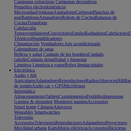
Campanas extractoras
Campanas decorativas
Pequeños electrodomésticos
Microondas
Freidoras
Aspiradores
Cafeteras
Planchas de
asar
Batidoras
Amasadores
Robots de Cocina
Balanzas de
Cocina
Tostadoras
Calefacción
Termoventiladores
Convectores
Estufas
Radiadores
Calefactores
D
Térmicos
Humidificadores
Climatización
Ventiladores
Aire acondicionado
Calentadores de agua
Belleza y salud
Cuidado de los hombres
Cuidado
cabello
Cuidado dental
Salud y bienestar
Limpieza
Limpieza a vapor
Robot limpiacristales
Electrónica
Audio y hifi
Auriculares
Adaptadores
Reproductores
Radios
Altavoces
Hifi
Bar
de sonido
Audio car y GPS
Micrófonos
Informática
Almacenamiento
Tablets
Complementos
Portátiles
Impresoras
Gaming & streaming
Monitores gaming
Accesorios
Smart home
Cámaras
Altavoces
Wearables
Smartwatches
Televisión
Accesorios
Televisores
Reproductores
Adaptadores
Proyectores
Movilidad urbana
Karts
Motos eléctricas
Accesorios
Bicicletas