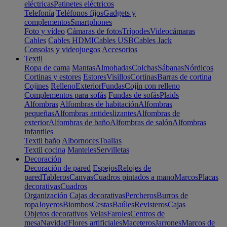
eléctricas
Patinetes eléctricos
Telefonía
Teléfonos fijos
Gadgets y
complementos
Smartphones
Foto y vídeo
Cámaras de fotos
Trípodes
Videocámaras
Cables
Cables HDMI
Cables USB
Cables Jack
Consolas y videojuegos
Accesorios
Textil
Ropa de cama
Mantas
Almohadas
Colchas
Sábanas
Nórdicos
Cortinas y estores
Estores
Visillos
Cortinas
Barras de cortina
Cojines
Relleno
Exterior
Fundas
Cojín con relleno
Complementos para sofás
Fundas de sofás
Plaids
Alfombras
Alfombras de habitación
Alfombras
pequeñas
Alfombras antideslizantes
Alfombras de
exterior
Alfombras de baño
Alfombras de salón
Alfombras
infantiles
Textil baño
Albornoces
Toallas
Textil cocina
Manteles
Servilletas
Decoración
Decoración de pared
Espejos
Relojes de
pared
Tableros
Canvas
Cuadros pintados a mano
Marcos
Placas
decorativas
Cuadros
Organización
Cajas decorativas
Percheros
Burros de
ropa
Joyeros
Biombos
Cestas
Baúles
Revisteros
Cajas
Objetos decorativos
Velas
Faroles
Centros de
mesa
Navidad
Flores artificiales
Maceteros
Jarrones
Marcos de