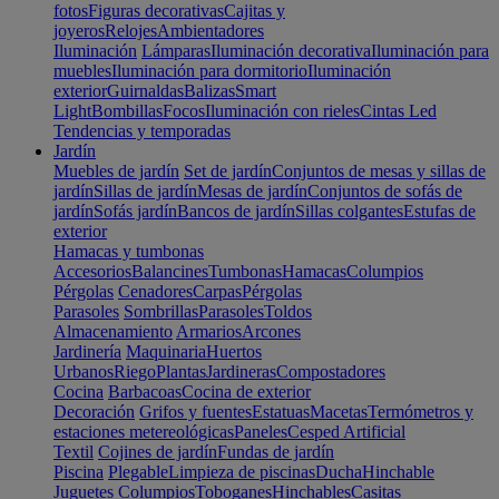
fotos
Figuras decorativas
Cajitas y
joyeros
Relojes
Ambientadores
Iluminación
Lámparas
Iluminación decorativa
Iluminación para
muebles
Iluminación para dormitorio
Iluminación
exterior
Guirnaldas
Balizas
Smart
Light
Bombillas
Focos
Iluminación con rieles
Cintas Led
Tendencias y temporadas
Jardín
Muebles de jardín
Set de jardín
Conjuntos de mesas y sillas de
jardín
Sillas de jardín
Mesas de jardín
Conjuntos de sofás de
jardín
Sofás jardín
Bancos de jardín
Sillas colgantes
Estufas de
exterior
Hamacas y tumbonas
Accesorios
Balancines
Tumbonas
Hamacas
Columpios
Pérgolas
Cenadores
Carpas
Pérgolas
Parasoles
Sombrillas
Parasoles
Toldos
Almacenamiento
Armarios
Arcones
Jardinería
Maquinaria
Huertos
Urbanos
Riego
Plantas
Jardineras
Compostadores
Cocina
Barbacoas
Cocina de exterior
Decoración
Grifos y fuentes
Estatuas
Macetas
Termómetros y
estaciones metereológicas
Paneles
Cesped Artificial
Textil
Cojines de jardín
Fundas de jardín
Piscina
Plegable
Limpieza de piscinas
Ducha
Hinchable
Juguetes
Columpios
Toboganes
Hinchables
Casitas