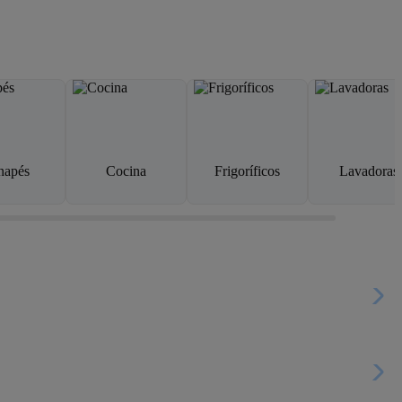
napés
Cocina
Frigoríficos
Lavadoras