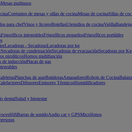
s
Mesas multiusos
cina
Conjuntos de mesas y sillas de cocina
Mesas de cocina
Sillas de coc
los para chef
Vinos y licores
Botellas
Utensilios de cocina
Vajilla
Bandeja
s
Frigoríficos integrables
Frigoríficos pequeños
Frigoríficos portátiles
es
ior
Lavadoras - Secadoras
Lavadoras por kg
r
Secadoras de condensación
Secadoras de evacuación
Secadoras por Kg
s pirolíticos
Hornos multifunción
s de inducción
Placas de gas
ntegrables
afeteras
Planchas de asar
Batidoras
Amasadores
Robots de Cocina
Balanz
alefactores
Difusores
Emisores Térmicos
Humidificadores
o dental
Salud y bienestar
voces
Hifi
Barras de sonido
Audio car y GPS
Micrófonos
presoras