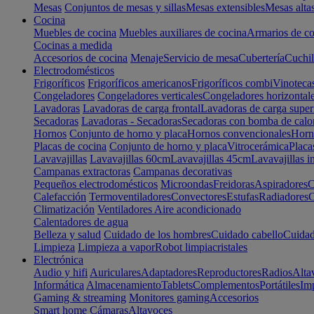
Mesas
Conjuntos de mesas y sillas
Mesas extensibles
Mesas alta
Cocina
Muebles de cocina
Muebles auxiliares de cocina
Armarios de co
Cocinas a medida
Accesorios de cocina
Menaje
Servicio de mesa
Cubertería
Cuchil
Electrodomésticos
Frigoríficos
Frigoríficos americanos
Frigoríficos combi
Vinoteca
Congeladores
Congeladores verticales
Congeladores horizontal
Lavadoras
Lavadoras de carga frontal
Lavadoras de carga super
Secadoras
Lavadoras - Secadoras
Secadoras con bomba de calo
Hornos
Conjunto de horno y placa
Hornos convencionales
Horno
Placas de cocina
Conjunto de horno y placa
Vitrocerámica
Placa
Lavavajillas
Lavavajillas 60cm
Lavavajillas 45cm
Lavavajillas i
Campanas extractoras
Campanas decorativas
Pequeños electrodomésticos
Microondas
Freidoras
Aspiradores
C
Calefacción
Termoventiladores
Convectores
Estufas
Radiadores
C
Climatización
Ventiladores
Aire acondicionado
Calentadores de agua
Belleza y salud
Cuidado de los hombres
Cuidado cabello
Cuidad
Limpieza
Limpieza a vapor
Robot limpiacristales
Electrónica
Audio y hifi
Auriculares
Adaptadores
Reproductores
Radios
Alta
Informática
Almacenamiento
Tablets
Complementos
Portátiles
Im
Gaming & streaming
Monitores gaming
Accesorios
Smart home
Cámaras
Altavoces