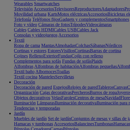
Wearables
Smartwatches
Televisión
Accesorios
Televisores
Reproductores
Adaptadores
Pr
Movilidad urbana
Karts
Motos eléctricas
Accesorios
Bicicletas el
Telefonía
Teléfonos fijos
Gadgets y complementos
Smartphones
Foto y vídeo
Cámaras de fotos
Trípodes
Videocámaras
Cables
Cables HDMI
Cables USB
Cables Jack
Consolas y videojuegos
Accesorios
Textil
Ropa de cama
Mantas
Almohadas
Colchas
Sábanas
Nórdicos
Cortinas y estores
Estores
Visillos
Cortinas
Barras de cortina
Cojines
Relleno
Exterior
Fundas
Cojín con relleno
Complementos para sofás
Fundas de sofás
Plaids
Alfombras
Alfombras de habitación
Alfombras pequeñas
Alfomb
Textil baño
Albornoces
Toallas
Textil cocina
Manteles
Servilletas
Decoración
Decoración de pared
Espejos
Relojes de pared
Tableros
Canvas
C
Organización
Cajas decorativas
Percheros
Burros de ropa
Joyero
Objetos decorativos
Velas
Faroles
Centros de mesa
Navidad
Flore
Iluminación
Lámparas
Iluminación decorativa
Iluminación para 
Tendencias y temporadas
Jardín
Muebles de jardín
Set de jardín
Conjuntos de mesas y sillas de j
Hamacas y tumbonas
Accesorios
Balancines
Tumbonas
Hamaca
Pérgolas
Cenadores
Carpas
Pérgolas