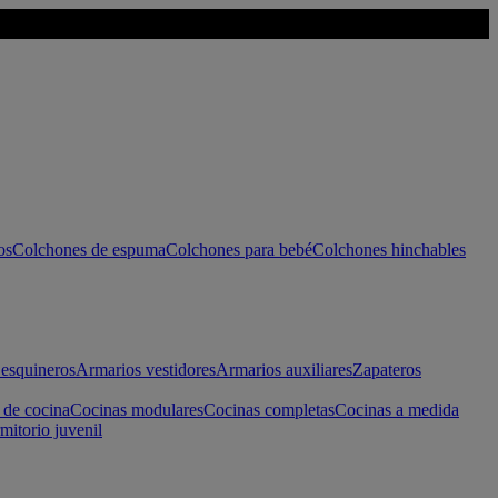
os
Colchones de espuma
Colchones para bebé
Colchones hinchables
esquineros
Armarios vestidores
Armarios auxiliares
Zapateros
 de cocina
Cocinas modulares
Cocinas completas
Cocinas a medida
mitorio juvenil