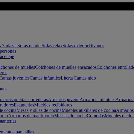
s 3 plazas
Sofás de piel
Sofás relax
Sofás exterior
Divanes
apersonas
macenaje
chones de muelles
Colchones de muelles ensacados
Colchones enrollad
eres
Camas juveniles
Camas infantiles
Literas
Camas nido
ones
marios puertas correderas
Armarios juvenil
Armarios infantiles
Armarios 
radores
Estanterias
Muebles recibidores
e cocina
Mesas y sillas de cocina
Muebles auxiliares de cocina
Armarios
onio
Armarios de matrimonio
Mesitas de noche
Comodas
Muebles de dor
tanterías
entos para sillas