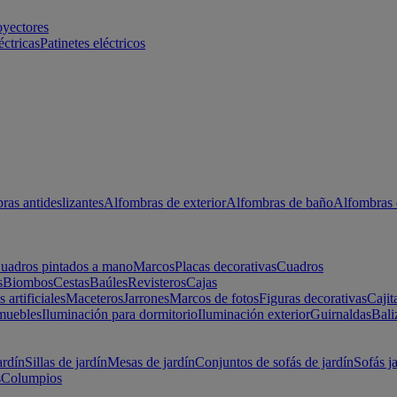
oyectores
éctricas
Patinetes eléctricos
ras antideslizantes
Alfombras de exterior
Alfombras de baño
Alfombras 
uadros pintados a mano
Marcos
Placas decorativas
Cuadros
s
Biombos
Cestas
Baúles
Revisteros
Cajas
s artificiales
Maceteros
Jarrones
Marcos de fotos
Figuras decorativas
Cajit
muebles
Iluminación para dormitorio
Iluminación exterior
Guirnaldas
Bali
ardín
Sillas de jardín
Mesas de jardín
Conjuntos de sofás de jardín
Sofás j
s
Columpios