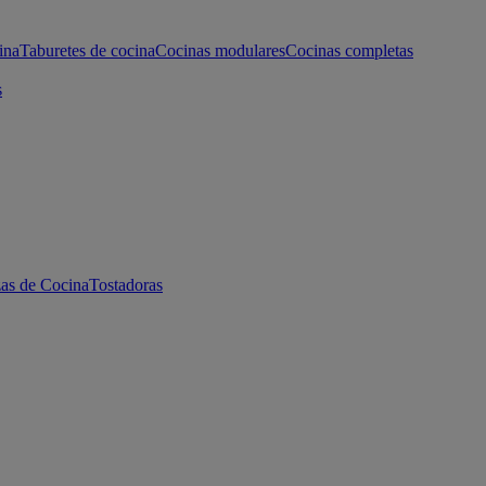
ina
Taburetes de cocina
Cocinas modulares
Cocinas completas
s
as de Cocina
Tostadoras