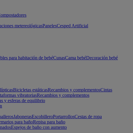
ompostadores
aciones metereológicas
Paneles
Cesped Artificial
les para habitación de bebé
Cunas
Cama bebé
Decoración bebé
lípticas
Bicicletas estáticas
Recambios y complementos
Cintas
taformas vibratorias
Recambios y complementos
s y esferas de equilibrio
ón
alleros
Jaboneras
Escobillero
Portarrollos
Cestas de ropa
marios para baño
Repisa para baño
inados
Espejos de baño con aumento