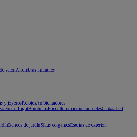
de salón
Alfombras infantiles
as y joyeros
Relojes
Ambientadores
zas
Smart Light
Bombillas
Focos
Iluminación con rieles
Cintas Led
ardín
Bancos de jardín
Sillas colgantes
Estufas de exterior