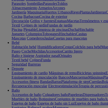
Parasoles
Sombrillas
Parasoles
Toldos
Almacenamiento
Armarios
Arcones
Jardinería
Maquinaria
Huertos Urbanos
Riego
Plantas
Jardineras
C
Cocina
Barbacoas
Cocina de exterior
Decoración
Grifos y fuentes
Estatuas
Macetas
Termómetros y est
Textil
Cojines de jardín
Fundas de jardín
Piscina
Plegable
Limpieza de piscinas
Ducha
Hinchable
Juguetes
Columpios
Toboganes
Hinchables
Casitas
Mascotas
Comederos
Jaulas
Casetas para mascotas
Bebé
Habitación bebé
Humidificadores
Cestas
Colchón para bebé
Mueb
Paseo
Coche
Mochilas
Accesorios
Carrito ligero
Baño e higiene
Aspirador nasal
Orinales
Textil bebé
Cojines
Funda
Seguridad
Barreras
Deporte
Equipamiento de cardio
Máquinas de remo
Bicicletas spinning
E
Equipamiento de musculación
Bancos
Mancuernas
Máquinas
Pla
Accesorios fitness
Bandas
Barras
Plataforma de step
Cuerdas
Bola
Recuperación muscular
Electroestimulación
Terapia de percusi
Baño
Accesorios de baño
Colgadores baño
Papeleras
Dispensadores
To
Muebles de baño
Botiquines
Conjuntos de muebles para baño
Ar
Espejos de baño
Espejos de baño sin Luz
Espejos de baño ilum
Sanitarios
Bañeras
Lavabos
Mamparas