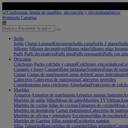
🔵Cambia tu electro con
-10% EXTRA
de descuento ☑️
AQUÍ
Península
Canarias
Sofás
Sofás
Chaise Longue
Rinconeras
Sofás cama
Sofás 2 plazas
Sofá
Sillones
Sillones decorativos
Sillones relax
Sillones relax levant
Puffs
Puffs decorativos
Puffs pera
Puffs reposapiés
Puffs con al
Descanso
Colchones
Packs colchón y canapé
Colchones viscoelásticos
Col
Canapés y bases
Canapés
Base tapizadas
Somieres
Patas de somi
Camas
Camas de matrimonio
Camas dobles
Camas individuales
Cabeceros
Cabeceros de matrimonio
Cabeceros juveniles
Complementos para colchones
Almohadas
Protectores de colch
Muebles
Armarios
Armarios de matrimonio
Armarios puertas batientes
Ar
Muebles de salón
Sillas
Mesas de salón
Muebles TV
Vitrinas
Apa
Muebles de cocina
Sillas de cocinas
Taburetes de cocina
Mesas d
Muebles de dormitorio
Camas matrimonio
Cabeceros de matrim
Muebles de oficina y teletrabajo
Escritorios
Sillas de escritorio
Es
Muebles de Gaming
Sillas gaming
Escritorios gaming
Sillas
Taburetes
Bancos
Sillas de comedor
Sillas infantiles
Complem