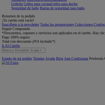
Grifería
Grifos para cocina
Grifos para ducha
Seguridad de baño
Barras de seguridad para baño
Resumen de tu pedido
¡Tu carrito está vacío!
Suscríbete a la newsletter
Todas las promociones
Colecciones Confo
Seguir Comprando
*Descuentos, cupones y servicios son aplicados en el carrito. Haz cli
Pago 100% seguro
Total con descuento
(IVA incluido*)
Ir Al Carrito
Estado de mi pedido
Tiendas
Ayuda
Blog
App Conforama
Península