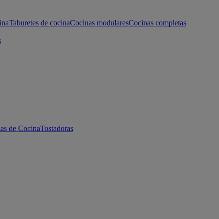
ina
Taburetes de cocina
Cocinas modulares
Cocinas completas
s
as de Cocina
Tostadoras