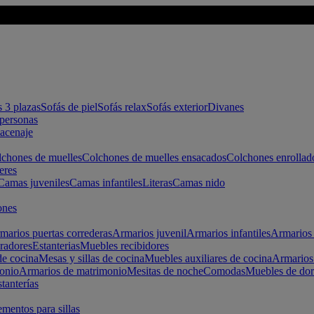
s 3 plazas
Sofás de piel
Sofás relax
Sofás exterior
Divanes
apersonas
macenaje
chones de muelles
Colchones de muelles ensacados
Colchones enrollad
eres
Camas juveniles
Camas infantiles
Literas
Camas nido
ones
marios puertas correderas
Armarios juvenil
Armarios infantiles
Armarios 
radores
Estanterias
Muebles recibidores
e cocina
Mesas y sillas de cocina
Muebles auxiliares de cocina
Armarios
onio
Armarios de matrimonio
Mesitas de noche
Comodas
Muebles de dor
tanterías
entos para sillas