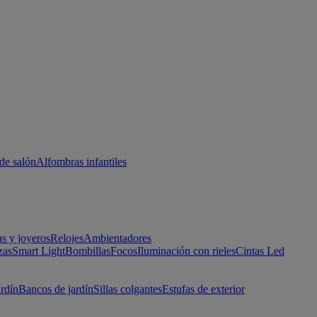
de salón
Alfombras infantiles
as y joyeros
Relojes
Ambientadores
zas
Smart Light
Bombillas
Focos
Iluminación con rieles
Cintas Led
ardín
Bancos de jardín
Sillas colgantes
Estufas de exterior