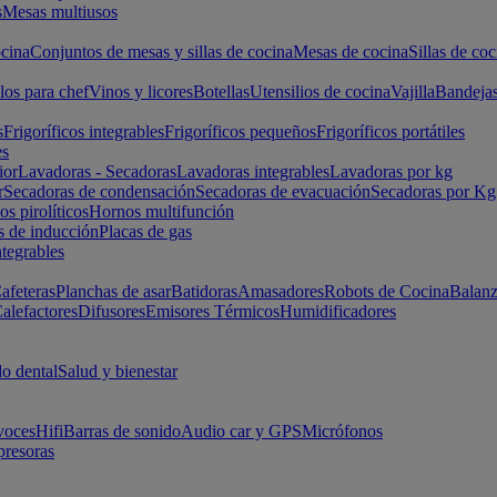
s
Mesas multiusos
cina
Conjuntos de mesas y sillas de cocina
Mesas de cocina
Sillas de coc
los para chef
Vinos y licores
Botellas
Utensilios de cocina
Vajilla
Bandeja
s
Frigoríficos integrables
Frigoríficos pequeños
Frigoríficos portátiles
es
ior
Lavadoras - Secadoras
Lavadoras integrables
Lavadoras por kg
r
Secadoras de condensación
Secadoras de evacuación
Secadoras por Kg
s pirolíticos
Hornos multifunción
s de inducción
Placas de gas
ntegrables
afeteras
Planchas de asar
Batidoras
Amasadores
Robots de Cocina
Balanz
alefactores
Difusores
Emisores Térmicos
Humidificadores
o dental
Salud y bienestar
voces
Hifi
Barras de sonido
Audio car y GPS
Micrófonos
presoras