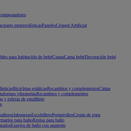
ompostadores
aciones metereológicas
Paneles
Cesped Artificial
les para habitación de bebé
Cunas
Cama bebé
Decoración bebé
lípticas
Bicicletas estáticas
Recambios y complementos
Cintas
taformas vibratorias
Recambios y complementos
s y esferas de equilibrio
ón
alleros
Jaboneras
Escobillero
Portarrollos
Cestas de ropa
marios para baño
Repisa para baño
inados
Espejos de baño con aumento