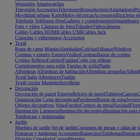
Wearables
Smartwatches
Televisión
Accesorios
Televisores
Reproductores
Adaptadores
Pr
Movilidad urbana
Karts
Motos eléctricas
Accesorios
Bicicletas el
Telefonía
Teléfonos fijos
Gadgets y complementos
Smartphones
Foto y vídeo
Cámaras de fotos
Trípodes
Videocámaras
Cables
Cables HDMI
Cables USB
Cables Jack
Consolas y videojuegos
Accesorios
Textil
Ropa de cama
Mantas
Almohadas
Colchas
Sábanas
Nórdicos
Cortinas y estores
Estores
Visillos
Cortinas
Barras de cortina
Cojines
Relleno
Exterior
Fundas
Cojín con relleno
Complementos para sofás
Fundas de sofás
Plaids
Alfombras
Alfombras de habitación
Alfombras pequeñas
Alfomb
Textil baño
Albornoces
Toallas
Textil cocina
Manteles
Servilletas
Decoración
Decoración de pared
Espejos
Relojes de pared
Tableros
Canvas
C
Organización
Cajas decorativas
Percheros
Burros de ropa
Joyero
Objetos decorativos
Velas
Faroles
Centros de mesa
Navidad
Flore
Iluminación
Lámparas
Iluminación decorativa
Iluminación para 
Tendencias y temporadas
Jardín
Muebles de jardín
Set de jardín
Conjuntos de mesas y sillas de j
Hamacas y tumbonas
Accesorios
Balancines
Tumbonas
Hamaca
Pérgolas
Cenadores
Carpas
Pérgolas