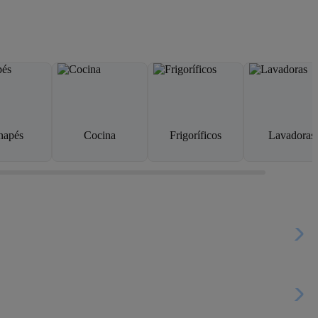
napés
Cocina
Frigoríficos
Lavadoras