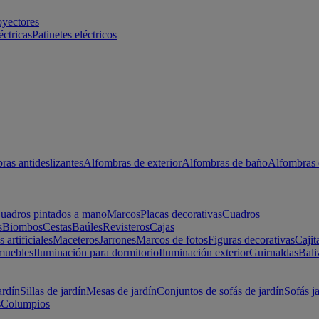
oyectores
éctricas
Patinetes eléctricos
ras antideslizantes
Alfombras de exterior
Alfombras de baño
Alfombras 
uadros pintados a mano
Marcos
Placas decorativas
Cuadros
s
Biombos
Cestas
Baúles
Revisteros
Cajas
s artificiales
Maceteros
Jarrones
Marcos de fotos
Figuras decorativas
Cajit
muebles
Iluminación para dormitorio
Iluminación exterior
Guirnaldas
Bali
ardín
Sillas de jardín
Mesas de jardín
Conjuntos de sofás de jardín
Sofás j
s
Columpios