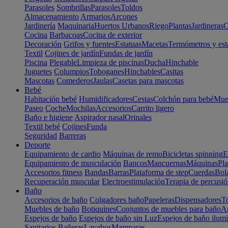
Parasoles
Sombrillas
Parasoles
Toldos
Almacenamiento
Armarios
Arcones
Jardinería
Maquinaria
Huertos Urbanos
Riego
Plantas
Jardineras
C
Cocina
Barbacoas
Cocina de exterior
Decoración
Grifos y fuentes
Estatuas
Macetas
Termómetros y est
Textil
Cojines de jardín
Fundas de jardín
Piscina
Plegable
Limpieza de piscinas
Ducha
Hinchable
Juguetes
Columpios
Toboganes
Hinchables
Casitas
Mascotas
Comederos
Jaulas
Casetas para mascotas
Bebé
Habitación bebé
Humidificadores
Cestas
Colchón para bebé
Mueb
Paseo
Coche
Mochilas
Accesorios
Carrito ligero
Baño e higiene
Aspirador nasal
Orinales
Textil bebé
Cojines
Funda
Seguridad
Barreras
Deporte
Equipamiento de cardio
Máquinas de remo
Bicicletas spinning
E
Equipamiento de musculación
Bancos
Mancuernas
Máquinas
Pla
Accesorios fitness
Bandas
Barras
Plataforma de step
Cuerdas
Bola
Recuperación muscular
Electroestimulación
Terapia de percusi
Baño
Accesorios de baño
Colgadores baño
Papeleras
Dispensadores
To
Muebles de baño
Botiquines
Conjuntos de muebles para baño
Ar
Espejos de baño
Espejos de baño sin Luz
Espejos de baño ilum
Sanitarios
Bañeras
Lavabos
Mamparas