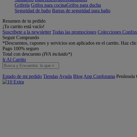
Grifería
Grifos para cocina
Grifos para ducha
Seguridad de baño
Barras de seguridad para baño
Resumen de tu pedido
¡Tu carrito está vacío!
Suscríbete a la newsletter
Todas las promociones
Colecciones Confo
Seguir Comprando
*Descuentos, cupones y servicios son aplicados en el carrito. Haz cli
Pago 100% seguro
Total con descuento
(IVA incluido*)
Ir Al Carrito
Estado de mi pedido
Tiendas
Ayuda
Blog
App Conforama
Península