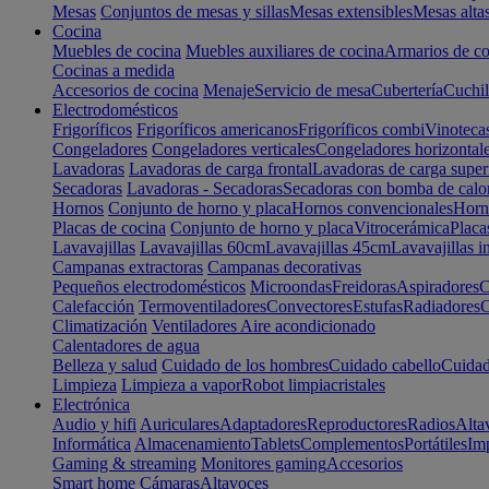
Mesas
Conjuntos de mesas y sillas
Mesas extensibles
Mesas alta
Cocina
Muebles de cocina
Muebles auxiliares de cocina
Armarios de co
Cocinas a medida
Accesorios de cocina
Menaje
Servicio de mesa
Cubertería
Cuchil
Electrodomésticos
Frigoríficos
Frigoríficos americanos
Frigoríficos combi
Vinoteca
Congeladores
Congeladores verticales
Congeladores horizontal
Lavadoras
Lavadoras de carga frontal
Lavadoras de carga super
Secadoras
Lavadoras - Secadoras
Secadoras con bomba de calo
Hornos
Conjunto de horno y placa
Hornos convencionales
Horno
Placas de cocina
Conjunto de horno y placa
Vitrocerámica
Placa
Lavavajillas
Lavavajillas 60cm
Lavavajillas 45cm
Lavavajillas i
Campanas extractoras
Campanas decorativas
Pequeños electrodomésticos
Microondas
Freidoras
Aspiradores
C
Calefacción
Termoventiladores
Convectores
Estufas
Radiadores
C
Climatización
Ventiladores
Aire acondicionado
Calentadores de agua
Belleza y salud
Cuidado de los hombres
Cuidado cabello
Cuidad
Limpieza
Limpieza a vapor
Robot limpiacristales
Electrónica
Audio y hifi
Auriculares
Adaptadores
Reproductores
Radios
Alta
Informática
Almacenamiento
Tablets
Complementos
Portátiles
Im
Gaming & streaming
Monitores gaming
Accesorios
Smart home
Cámaras
Altavoces