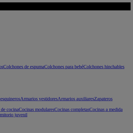
os
Colchones de espuma
Colchones para bebé
Colchones hinchables
esquineros
Armarios vestidores
Armarios auxiliares
Zapateros
 de cocina
Cocinas modulares
Cocinas completas
Cocinas a medida
mitorio juvenil