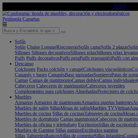
🔵Cambia tu electro con
-10% EXTRA
de descuento ☑️
AQUÍ
Península
Canarias
Sofás
Sofás
Chaise Longue
Rinconeras
Sofás cama
Sofás 2 plazas
Sofá
Sillones
Sillones decorativos
Sillones relax
Sillones relax levant
Puffs
Puffs decorativos
Puffs pera
Puffs reposapiés
Puffs con al
Descanso
Colchones
Packs colchón y canapé
Colchones viscoelásticos
Col
Canapés y bases
Canapés
Base tapizadas
Somieres
Patas de somi
Camas
Camas de matrimonio
Camas dobles
Camas individuales
Cabeceros
Cabeceros de matrimonio
Cabeceros juveniles
Complementos para colchones
Almohadas
Protectores de colch
Muebles
Armarios
Armarios de matrimonio
Armarios puertas batientes
Ar
Muebles de salón
Sillas
Mesas de salón
Muebles TV
Vitrinas
Apa
Muebles de cocina
Sillas de cocinas
Taburetes de cocina
Mesas d
Muebles de dormitorio
Camas matrimonio
Cabeceros de matrim
Muebles de oficina y teletrabajo
Escritorios
Sillas de escritorio
Es
Muebles de Gaming
Sillas gaming
Escritorios gaming
Sillas
Taburetes
Bancos
Sillas de comedor
Sillas infantiles
Complem