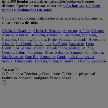
tiene 300
tiendas de muebles
físicas distribuidas en
6 países
distintos. Aproveche nuestras ofertas de
sofas baratos
,
colchones
baratos
y
liquidaciones de sofas
.
Conforama solo comercializa a través de su website o, físicamente,
en sus
tiendas de sofás
.
Alcalá de Guadaíra
,
Alcalá de Henares
,
Alcorcón
,
Alfafar
,
Alicante
,
Arinaga
,
Asturias
,
Badalona
,
Barakaldo
,
Barcelona
,
Burjassot
,
Castellón
,
Chafiras
,
Cordoba
,
Elche
,
Finestrat
,
Granada
,
Huércal de
Almería
,
La Coruña
,
La Laguna
,
La Zenia
,
Lanzarote
,
León
,
Lleida
,
Los Barrios
,
Madrid
,
Majadahonda
,
Málaga
,
Murcia
,
Orotava
,
Palma
,
Pamplona
,
Rivas
,
Sabadell
,
Sagunto
,
Salt, Girona
,
San Sebastian
,
Sant Boi
,
Santander
,
Santiago de Compostela
,
Sevilla
,
Tamaraceite
,
Terrassa
,
Viana
,
Vilanova i la Geltrú
,
Zaragoza
Ver más >>
© Conforama
Términos y Condiciones
Política de privacidad
Política de cookies
Configuración de Cookies