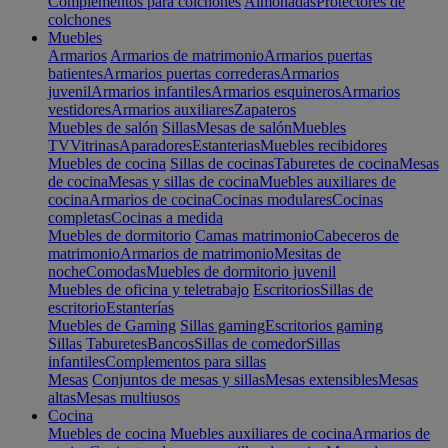
Complementos para colchones
Almohadas
Protectores de
colchones
Muebles
Armarios
Armarios de matrimonio
Armarios puertas
batientes
Armarios puertas correderas
Armarios
juvenil
Armarios infantiles
Armarios esquineros
Armarios
vestidores
Armarios auxiliares
Zapateros
Muebles de salón
Sillas
Mesas de salón
Muebles
TV
Vitrinas
Aparadores
Estanterias
Muebles recibidores
Muebles de cocina
Sillas de cocinas
Taburetes de cocina
Mesas
de cocina
Mesas y sillas de cocina
Muebles auxiliares de
cocina
Armarios de cocina
Cocinas modulares
Cocinas
completas
Cocinas a medida
Muebles de dormitorio
Camas matrimonio
Cabeceros de
matrimonio
Armarios de matrimonio
Mesitas de
noche
Comodas
Muebles de dormitorio juvenil
Muebles de oficina y teletrabajo
Escritorios
Sillas de
escritorio
Estanterías
Muebles de Gaming
Sillas gaming
Escritorios gaming
Sillas
Taburetes
Bancos
Sillas de comedor
Sillas
infantiles
Complementos para sillas
Mesas
Conjuntos de mesas y sillas
Mesas extensibles
Mesas
altas
Mesas multiusos
Cocina
Muebles de cocina
Muebles auxiliares de cocina
Armarios de