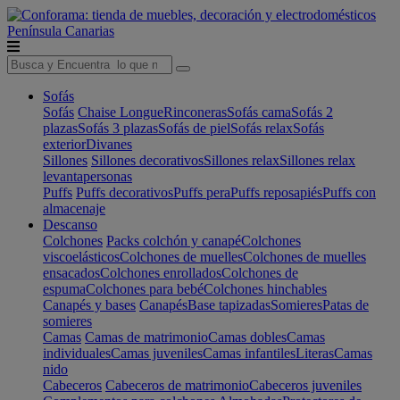
Península
Canarias
Sofás
Sofás
Chaise Longue
Rinconeras
Sofás cama
Sofás 2
plazas
Sofás 3 plazas
Sofás de piel
Sofás relax
Sofás
exterior
Divanes
Sillones
Sillones decorativos
Sillones relax
Sillones relax
levantapersonas
Puffs
Puffs decorativos
Puffs pera
Puffs reposapiés
Puffs con
almacenaje
Descanso
Colchones
Packs colchón y canapé
Colchones
viscoelásticos
Colchones de muelles
Colchones de muelles
ensacados
Colchones enrollados
Colchones de
espuma
Colchones para bebé
Colchones hinchables
Canapés y bases
Canapés
Base tapizadas
Somieres
Patas de
somieres
Camas
Camas de matrimonio
Camas dobles
Camas
individuales
Camas juveniles
Camas infantiles
Literas
Camas
nido
Cabeceros
Cabeceros de matrimonio
Cabeceros juveniles