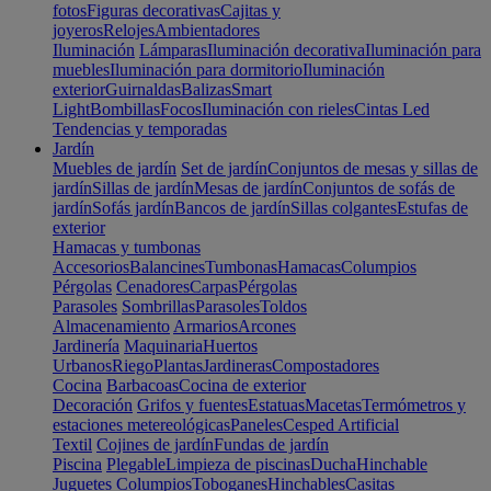
fotos
Figuras decorativas
Cajitas y
joyeros
Relojes
Ambientadores
Iluminación
Lámparas
Iluminación decorativa
Iluminación para
muebles
Iluminación para dormitorio
Iluminación
exterior
Guirnaldas
Balizas
Smart
Light
Bombillas
Focos
Iluminación con rieles
Cintas Led
Tendencias y temporadas
Jardín
Muebles de jardín
Set de jardín
Conjuntos de mesas y sillas de
jardín
Sillas de jardín
Mesas de jardín
Conjuntos de sofás de
jardín
Sofás jardín
Bancos de jardín
Sillas colgantes
Estufas de
exterior
Hamacas y tumbonas
Accesorios
Balancines
Tumbonas
Hamacas
Columpios
Pérgolas
Cenadores
Carpas
Pérgolas
Parasoles
Sombrillas
Parasoles
Toldos
Almacenamiento
Armarios
Arcones
Jardinería
Maquinaria
Huertos
Urbanos
Riego
Plantas
Jardineras
Compostadores
Cocina
Barbacoas
Cocina de exterior
Decoración
Grifos y fuentes
Estatuas
Macetas
Termómetros y
estaciones metereológicas
Paneles
Cesped Artificial
Textil
Cojines de jardín
Fundas de jardín
Piscina
Plegable
Limpieza de piscinas
Ducha
Hinchable
Juguetes
Columpios
Toboganes
Hinchables
Casitas