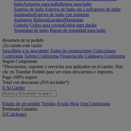
baño
Armarios para baño
Repisa para baño
Espejos de baño
Espejos de baño sin Luz
Espejos de baño
iluminados
Espejos de baño con aumento
Sanitarios
Bañeras
Lavabos
Mamparas
Grifería
Grifos para cocina
Grifos para ducha
Seguridad de baño
Barras de seguridad para baño
Resumen de tu pedido
¡Tu carrito está vacío!
Suscríbete a la newsletter
Todas las promociones
Colecciones
Conforama
Tarjeta Conforama
Financiación
Catálogos Conforama
Seguir Comprando
*Descuentos, cupones y servicios son aplicados en el carrito. Haz
clic en Tramitar Pedido para ver estos descuentos e importes
Pago 100% seguro
Total con descuento
(IVA incluido*)
Ir Al Carrito
Estado de mi pedido
Tiendas
Ayuda
Blog
App Conforama
Península
Canarias