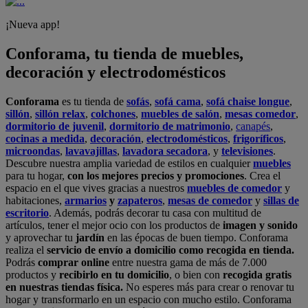
¡Nueva app!
Conforama, tu tienda de muebles,
decoración y electrodomésticos
Conforama
es tu tienda de
sofás
,
sofá cama
,
sofá chaise longue
,
sillón
,
sillón relax
,
colchones
,
muebles de salón
,
mesas comedor
,
dormitorio de juvenil
,
dormitorio de matrimonio
,
canapés
,
cocinas a medida
,
decoración
,
electrodomésticos
,
frigoríficos
,
microondas
,
lavavajillas
,
lavadora secadora
, y
televisiones
.
Descubre nuestra amplia variedad de estilos en cualquier
muebles
para tu hogar,
con los mejores precios y promociones
. Crea el
espacio en el que vives gracias a nuestros
muebles de comedor
y
habitaciones,
armarios
y
zapateros
,
mesas de comedor
y
sillas de
escritorio
. Además, podrás decorar tu casa con multitud de
artículos, tener el mejor ocio con los productos de
imagen y sonido
y aprovechar tu
jardín
en las épocas de buen tiempo. Conforama
realiza el
servicio de envío a domicilio como recogida en tienda.
Podrás
comprar online
entre nuestra gama de más de 7.000
productos y
recibirlo en tu domicilio
, o bien con
recogida gratis
en nuestras tiendas física.
No esperes más para crear o renovar tu
hogar y transformarlo en un espacio con mucho estilo. Conforama