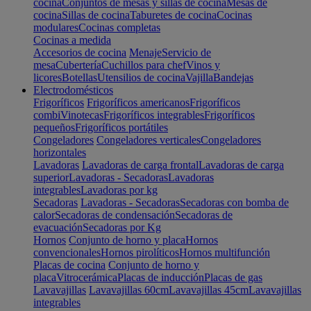
cocina
Conjuntos de mesas y sillas de cocina
Mesas de
cocina
Sillas de cocina
Taburetes de cocina
Cocinas
modulares
Cocinas completas
Cocinas a medida
Accesorios de cocina
Menaje
Servicio de
mesa
Cubertería
Cuchillos para chef
Vinos y
licores
Botellas
Utensilios de cocina
Vajilla
Bandejas
Electrodomésticos
Frigoríficos
Frigoríficos americanos
Frigoríficos
combi
Vinotecas
Frigoríficos integrables
Frigoríficos
pequeños
Frigoríficos portátiles
Congeladores
Congeladores verticales
Congeladores
horizontales
Lavadoras
Lavadoras de carga frontal
Lavadoras de carga
superior
Lavadoras - Secadoras
Lavadoras
integrables
Lavadoras por kg
Secadoras
Lavadoras - Secadoras
Secadoras con bomba de
calor
Secadoras de condensación
Secadoras de
evacuación
Secadoras por Kg
Hornos
Conjunto de horno y placa
Hornos
convencionales
Hornos pirolíticos
Hornos multifunción
Placas de cocina
Conjunto de horno y
placa
Vitrocerámica
Placas de inducción
Placas de gas
Lavavajillas
Lavavajillas 60cm
Lavavajillas 45cm
Lavavajillas
integrables