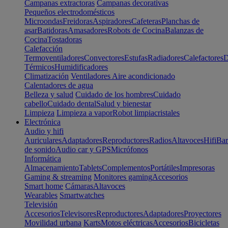
Campanas extractoras
Campanas decorativas
Pequeños electrodomésticos
Microondas
Freidoras
Aspiradores
Cafeteras
Planchas de
asar
Batidoras
Amasadores
Robots de Cocina
Balanzas de
Cocina
Tostadoras
Calefacción
Termoventiladores
Convectores
Estufas
Radiadores
Calefactores
D
Térmicos
Humidificadores
Climatización
Ventiladores
Aire acondicionado
Calentadores de agua
Belleza y salud
Cuidado de los hombres
Cuidado
cabello
Cuidado dental
Salud y bienestar
Limpieza
Limpieza a vapor
Robot limpiacristales
Electrónica
Audio y hifi
Auriculares
Adaptadores
Reproductores
Radios
Altavoces
Hifi
Bar
de sonido
Audio car y GPS
Micrófonos
Informática
Almacenamiento
Tablets
Complementos
Portátiles
Impresoras
Gaming & streaming
Monitores gaming
Accesorios
Smart home
Cámaras
Altavoces
Wearables
Smartwatches
Televisión
Accesorios
Televisores
Reproductores
Adaptadores
Proyectores
Movilidad urbana
Karts
Motos eléctricas
Accesorios
Bicicletas