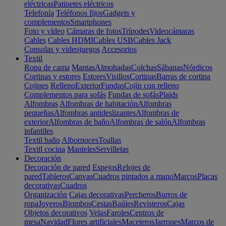
eléctricas
Patinetes eléctricos
Telefonía
Teléfonos fijos
Gadgets y
complementos
Smartphones
Foto y vídeo
Cámaras de fotos
Trípodes
Videocámaras
Cables
Cables HDMI
Cables USB
Cables Jack
Consolas y videojuegos
Accesorios
Textil
Ropa de cama
Mantas
Almohadas
Colchas
Sábanas
Nórdicos
Cortinas y estores
Estores
Visillos
Cortinas
Barras de cortina
Cojines
Relleno
Exterior
Fundas
Cojín con relleno
Complementos para sofás
Fundas de sofás
Plaids
Alfombras
Alfombras de habitación
Alfombras
pequeñas
Alfombras antideslizantes
Alfombras de
exterior
Alfombras de baño
Alfombras de salón
Alfombras
infantiles
Textil baño
Albornoces
Toallas
Textil cocina
Manteles
Servilletas
Decoración
Decoración de pared
Espejos
Relojes de
pared
Tableros
Canvas
Cuadros pintados a mano
Marcos
Placas
decorativas
Cuadros
Organización
Cajas decorativas
Percheros
Burros de
ropa
Joyeros
Biombos
Cestas
Baúles
Revisteros
Cajas
Objetos decorativos
Velas
Faroles
Centros de
mesa
Navidad
Flores artificiales
Maceteros
Jarrones
Marcos de