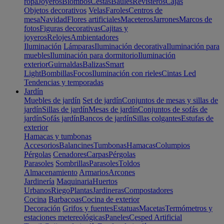
ropa
Joyeros
Biombos
Cestas
Baúles
Revisteros
Cajas
Objetos decorativos
Velas
Faroles
Centros de
mesa
Navidad
Flores artificiales
Maceteros
Jarrones
Marcos de
fotos
Figuras decorativas
Cajitas y
joyeros
Relojes
Ambientadores
Iluminación
Lámparas
Iluminación decorativa
Iluminación para
muebles
Iluminación para dormitorio
Iluminación
exterior
Guirnaldas
Balizas
Smart
Light
Bombillas
Focos
Iluminación con rieles
Cintas Led
Tendencias y temporadas
Jardín
Muebles de jardín
Set de jardín
Conjuntos de mesas y sillas de
jardín
Sillas de jardín
Mesas de jardín
Conjuntos de sofás de
jardín
Sofás jardín
Bancos de jardín
Sillas colgantes
Estufas de
exterior
Hamacas y tumbonas
Accesorios
Balancines
Tumbonas
Hamacas
Columpios
Pérgolas
Cenadores
Carpas
Pérgolas
Parasoles
Sombrillas
Parasoles
Toldos
Almacenamiento
Armarios
Arcones
Jardinería
Maquinaria
Huertos
Urbanos
Riego
Plantas
Jardineras
Compostadores
Cocina
Barbacoas
Cocina de exterior
Decoración
Grifos y fuentes
Estatuas
Macetas
Termómetros y
estaciones metereológicas
Paneles
Cesped Artificial