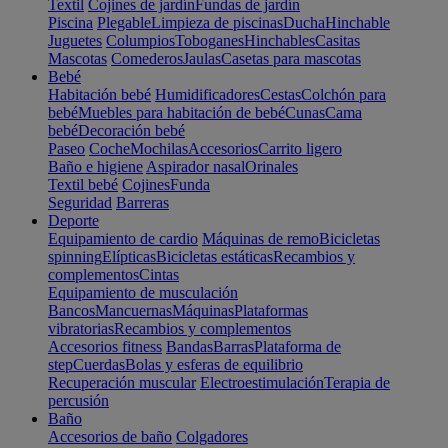
Textil
Cojines de jardín
Fundas de jardín
Piscina
Plegable
Limpieza de piscinas
Ducha
Hinchable
Juguetes
Columpios
Toboganes
Hinchables
Casitas
Mascotas
Comederos
Jaulas
Casetas para mascotas
Bebé
Habitación bebé
Humidificadores
Cestas
Colchón para
bebé
Muebles para habitación de bebé
Cunas
Cama
bebé
Decoración bebé
Paseo
Coche
Mochilas
Accesorios
Carrito ligero
Baño e higiene
Aspirador nasal
Orinales
Textil bebé
Cojines
Funda
Seguridad
Barreras
Deporte
Equipamiento de cardio
Máquinas de remo
Bicicletas
spinning
Elípticas
Bicicletas estáticas
Recambios y
complementos
Cintas
Equipamiento de musculación
Bancos
Mancuernas
Máquinas
Plataformas
vibratorias
Recambios y complementos
Accesorios fitness
Bandas
Barras
Plataforma de
step
Cuerdas
Bolas y esferas de equilibrio
Recuperación muscular
Electroestimulación
Terapia de
percusión
Baño
Accesorios de baño
Colgadores