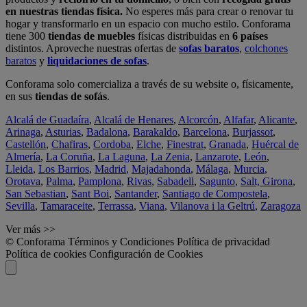
en nuestras tiendas física.
No esperes más para crear o renovar tu
hogar y transformarlo en un espacio con mucho estilo. Conforama
tiene 300
tiendas de muebles
físicas distribuidas en
6 países
distintos. Aproveche nuestras ofertas de
sofas baratos
,
colchones
baratos
y
liquidaciones de sofas
.
Conforama solo comercializa a través de su website o, físicamente,
en sus
tiendas de sofás
.
Alcalá de Guadaíra
,
Alcalá de Henares
,
Alcorcón
,
Alfafar
,
Alicante
,
Arinaga
,
Asturias
,
Badalona
,
Barakaldo
,
Barcelona
,
Burjassot
,
Castellón
,
Chafiras
,
Cordoba
,
Elche
,
Finestrat
,
Granada
,
Huércal de
Almería
,
La Coruña
,
La Laguna
,
La Zenia
,
Lanzarote
,
León
,
Lleida
,
Los Barrios
,
Madrid
,
Majadahonda
,
Málaga
,
Murcia
,
Orotava
,
Palma
,
Pamplona
,
Rivas
,
Sabadell
,
Sagunto
,
Salt, Girona
,
San Sebastian
,
Sant Boi
,
Santander
,
Santiago de Compostela
,
Sevilla
,
Tamaraceite
,
Terrassa
,
Viana
,
Vilanova i la Geltrú
,
Zaragoza
Ver más >>
© Conforama
Términos y Condiciones
Política de privacidad
Política de cookies
Configuración de Cookies