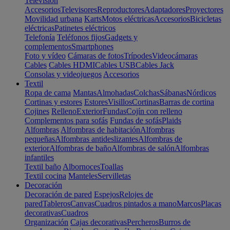
Televisión
Accesorios
Televisores
Reproductores
Adaptadores
Proyectores
Movilidad urbana
Karts
Motos eléctricas
Accesorios
Bicicletas
eléctricas
Patinetes eléctricos
Telefonía
Teléfonos fijos
Gadgets y
complementos
Smartphones
Foto y vídeo
Cámaras de fotos
Trípodes
Videocámaras
Cables
Cables HDMI
Cables USB
Cables Jack
Consolas y videojuegos
Accesorios
Textil
Ropa de cama
Mantas
Almohadas
Colchas
Sábanas
Nórdicos
Cortinas y estores
Estores
Visillos
Cortinas
Barras de cortina
Cojines
Relleno
Exterior
Fundas
Cojín con relleno
Complementos para sofás
Fundas de sofás
Plaids
Alfombras
Alfombras de habitación
Alfombras
pequeñas
Alfombras antideslizantes
Alfombras de
exterior
Alfombras de baño
Alfombras de salón
Alfombras
infantiles
Textil baño
Albornoces
Toallas
Textil cocina
Manteles
Servilletas
Decoración
Decoración de pared
Espejos
Relojes de
pared
Tableros
Canvas
Cuadros pintados a mano
Marcos
Placas
decorativas
Cuadros
Organización
Cajas decorativas
Percheros
Burros de