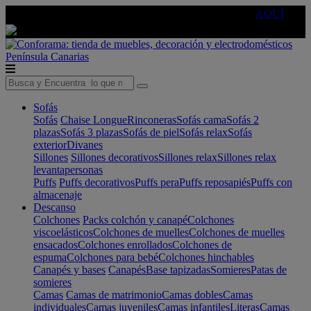
🔵Cambia tu electro con
-10% EXTRA
de descuento ☑️
AQUÍ
Península
Canarias
Sofás
Sofás
Chaise Longue
Rinconeras
Sofás cama
Sofás 2
plazas
Sofás 3 plazas
Sofás de piel
Sofás relax
Sofás
exterior
Divanes
Sillones
Sillones decorativos
Sillones relax
Sillones relax
levantapersonas
Puffs
Puffs decorativos
Puffs pera
Puffs reposapiés
Puffs con
almacenaje
Descanso
Colchones
Packs colchón y canapé
Colchones
viscoelásticos
Colchones de muelles
Colchones de muelles
ensacados
Colchones enrollados
Colchones de
espuma
Colchones para bebé
Colchones hinchables
Canapés y bases
Canapés
Base tapizadas
Somieres
Patas de
somieres
Camas
Camas de matrimonio
Camas dobles
Camas
individuales
Camas juveniles
Camas infantiles
Literas
Camas