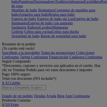
baño
Papeleras
Dispensadores
Toalleros
Jaboneras
Escobillero
Port
de ropa
Muebles de baño
Botiquines
Conjuntos de muebles para
baño
Armarios para baño
Repisa para baño
Espejos de baño
Espejos de baño sin Luz
Espejos de baño
iluminados
Espejos de baño con aumento
Sanitarios
Bañeras
Lavabos
Mamparas
Grifería
Grifos para cocina
Grifos para ducha
Seguridad de baño
Barras de seguridad para baño
Resumen de tu pedido
¡Tu carrito está vacío!
Suscríbete a la newsletter
Todas las promociones
Colecciones
Conforama
Tarjeta Conforama
Financiación
Catálogos Conforama
Seguir Comprando
*Descuentos, cupones y servicios son aplicados en el carrito. Haz
clic en Tramitar Pedido para ver estos descuentos e importes
Pago 100% seguro
Total con descuento
(IVA incluido*)
Ir Al Carrito
Estado de mi pedido
Tiendas
Ayuda
Blog
App Conforama
Península
Canarias