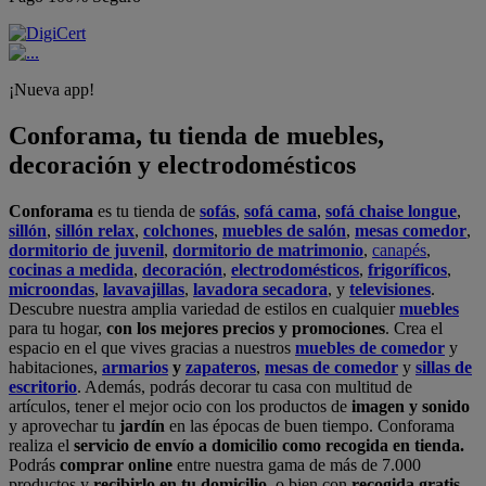
¡Nueva app!
Conforama, tu tienda de muebles,
decoración y electrodomésticos
Conforama
es tu tienda de
sofás
,
sofá cama
,
sofá chaise longue
,
sillón
,
sillón relax
,
colchones
,
muebles de salón
,
mesas comedor
,
dormitorio de juvenil
,
dormitorio de matrimonio
,
canapés
,
cocinas a medida
,
decoración
,
electrodomésticos
,
frigoríficos
,
microondas
,
lavavajillas
,
lavadora secadora
, y
televisiones
.
Descubre nuestra amplia variedad de estilos en cualquier
muebles
para tu hogar,
con los mejores precios y promociones
. Crea el
espacio en el que vives gracias a nuestros
muebles de comedor
y
habitaciones,
armarios
y
zapateros
,
mesas de comedor
y
sillas de
escritorio
. Además, podrás decorar tu casa con multitud de
artículos, tener el mejor ocio con los productos de
imagen y sonido
y aprovechar tu
jardín
en las épocas de buen tiempo. Conforama
realiza el
servicio de envío a domicilio como recogida en tienda.
Podrás
comprar online
entre nuestra gama de más de 7.000
productos y
recibirlo en tu domicilio
, o bien con
recogida gratis