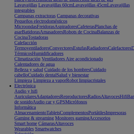
Lavavajillas
Lavavajillas 60cm
Lavavajillas 45cm
Lavavajillas
integrables
Campanas extractoras
Campanas decorativas
Pequeños electrodomésticos
Microondas
Freidoras
Aspiradores
Cafeteras
Planchas de
asar
Batidoras
Amasadores
Robots de Cocina
Balanzas de
Cocina
Tostadoras
Calefacción
Termoventiladores
Convectores
Estufas
Radiadores
Calefactores
D
Térmicos
Humidificadores
Climatización
Ventiladores
Aire acondicionado
Calentadores de agua
Belleza y salud
Cuidado de los hombres
Cuidado
cabello
Cuidado dental
Salud y bienestar
Limpieza
Limpieza a vapor
Robot limpiacristales
Electrónica
Audio y hifi
Auriculares
Adaptadores
Reproductores
Radios
Altavoces
Hifi
Bar
de sonido
Audio car y GPS
Micrófonos
Informática
Almacenamiento
Tablets
Complementos
Portátiles
Impresoras
Gaming & streaming
Monitores gaming
Accesorios
Smart home
Cámaras
Altavoces
Wearables
Smartwatches