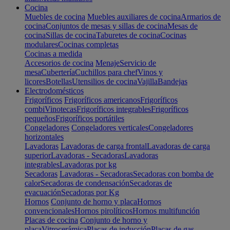
Cocina
Muebles de cocina
Muebles auxiliares de cocina
Armarios de
cocina
Conjuntos de mesas y sillas de cocina
Mesas de
cocina
Sillas de cocina
Taburetes de cocina
Cocinas
modulares
Cocinas completas
Cocinas a medida
Accesorios de cocina
Menaje
Servicio de
mesa
Cubertería
Cuchillos para chef
Vinos y
licores
Botellas
Utensilios de cocina
Vajilla
Bandejas
Electrodomésticos
Frigoríficos
Frigoríficos americanos
Frigoríficos
combi
Vinotecas
Frigoríficos integrables
Frigoríficos
pequeños
Frigoríficos portátiles
Congeladores
Congeladores verticales
Congeladores
horizontales
Lavadoras
Lavadoras de carga frontal
Lavadoras de carga
superior
Lavadoras - Secadoras
Lavadoras
integrables
Lavadoras por kg
Secadoras
Lavadoras - Secadoras
Secadoras con bomba de
calor
Secadoras de condensación
Secadoras de
evacuación
Secadoras por Kg
Hornos
Conjunto de horno y placa
Hornos
convencionales
Hornos pirolíticos
Hornos multifunción
Placas de cocina
Conjunto de horno y
placa
Vitrocerámica
Placas de inducción
Placas de gas