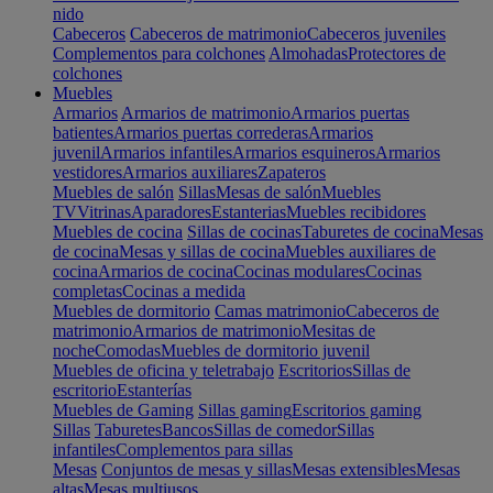
nido
Cabeceros
Cabeceros de matrimonio
Cabeceros juveniles
Complementos para colchones
Almohadas
Protectores de
colchones
Muebles
Armarios
Armarios de matrimonio
Armarios puertas
batientes
Armarios puertas correderas
Armarios
juvenil
Armarios infantiles
Armarios esquineros
Armarios
vestidores
Armarios auxiliares
Zapateros
Muebles de salón
Sillas
Mesas de salón
Muebles
TV
Vitrinas
Aparadores
Estanterias
Muebles recibidores
Muebles de cocina
Sillas de cocinas
Taburetes de cocina
Mesas
de cocina
Mesas y sillas de cocina
Muebles auxiliares de
cocina
Armarios de cocina
Cocinas modulares
Cocinas
completas
Cocinas a medida
Muebles de dormitorio
Camas matrimonio
Cabeceros de
matrimonio
Armarios de matrimonio
Mesitas de
noche
Comodas
Muebles de dormitorio juvenil
Muebles de oficina y teletrabajo
Escritorios
Sillas de
escritorio
Estanterías
Muebles de Gaming
Sillas gaming
Escritorios gaming
Sillas
Taburetes
Bancos
Sillas de comedor
Sillas
infantiles
Complementos para sillas
Mesas
Conjuntos de mesas y sillas
Mesas extensibles
Mesas
altas
Mesas multiusos