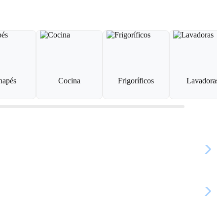
napés
Cocina
Frigoríficos
Lavadoras