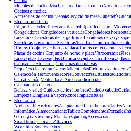
Cocina
Muebles de cocina
Muebles auxiliares de cocina
Armarios de co
Cocinas a medida
Accesorios de cocina
Menaje
Servicio de mesa
Cubertería
Cuchil
Electrodomésticos
Frigoríficos
Frigoríficos americanos
Frigoríficos combi
Vinoteca
Congeladores
Congeladores verticales
Congeladores horizontal
Lavadoras
Lavadoras de carga frontal
Lavadoras de carga super
Secadoras
Lavadoras - Secadoras
Secadoras con bomba de calo
Hornos
Conjunto de horno y placa
Hornos convencionales
Horno
Placas de cocina
Conjunto de horno y placa
Vitrocerámica
Placa
Lavavajillas
Lavavajillas 60cm
Lavavajillas 45cm
Lavavajillas i
Campanas extractoras
Campanas decorativas
Pequeños electrodomésticos
Microondas
Freidoras
Aspiradores
C
Calefacción
Termoventiladores
Convectores
Estufas
Radiadores
C
Climatización
Ventiladores
Aire acondicionado
Calentadores de agua
Belleza y salud
Cuidado de los hombres
Cuidado cabello
Cuidad
Limpieza
Limpieza a vapor
Robot limpiacristales
Electrónica
Audio y hifi
Auriculares
Adaptadores
Reproductores
Radios
Alta
Informática
Almacenamiento
Tablets
Complementos
Portátiles
Im
Gaming & streaming
Monitores gaming
Accesorios
Smart home
Cámaras
Altavoces
Wearables
Smartwatches