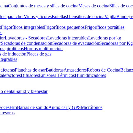
cina
Conjuntos de mesas y sillas de cocina
Mesas de cocina
Sillas de coc
los para chef
Vinos y licores
Botellas
Utensilios de cocina
Vajilla
Bandeja
s
Frigoríficos integrables
Frigoríficos pequeños
Frigoríficos portátiles
es
ior
Lavadoras - Secadoras
Lavadoras integrables
Lavadoras por kg
r
Secadoras de condensación
Secadoras de evacuación
Secadoras por Kg
s pirolíticos
Hornos multifunción
s de inducción
Placas de gas
ntegrables
afeteras
Planchas de asar
Batidoras
Amasadores
Robots de Cocina
Balanz
alefactores
Difusores
Emisores Térmicos
Humidificadores
o dental
Salud y bienestar
voces
Hifi
Barras de sonido
Audio car y GPS
Micrófonos
presoras