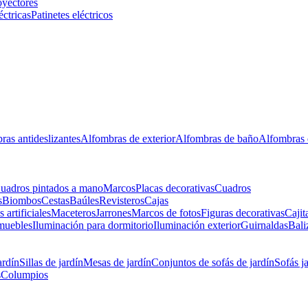
oyectores
éctricas
Patinetes eléctricos
ras antideslizantes
Alfombras de exterior
Alfombras de baño
Alfombras 
uadros pintados a mano
Marcos
Placas decorativas
Cuadros
s
Biombos
Cestas
Baúles
Revisteros
Cajas
s artificiales
Maceteros
Jarrones
Marcos de fotos
Figuras decorativas
Cajit
muebles
Iluminación para dormitorio
Iluminación exterior
Guirnaldas
Bali
ardín
Sillas de jardín
Mesas de jardín
Conjuntos de sofás de jardín
Sofás j
s
Columpios