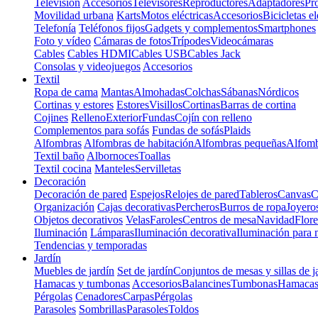
Televisión
Accesorios
Televisores
Reproductores
Adaptadores
Pr
Movilidad urbana
Karts
Motos eléctricas
Accesorios
Bicicletas el
Telefonía
Teléfonos fijos
Gadgets y complementos
Smartphones
Foto y vídeo
Cámaras de fotos
Trípodes
Videocámaras
Cables
Cables HDMI
Cables USB
Cables Jack
Consolas y videojuegos
Accesorios
Textil
Ropa de cama
Mantas
Almohadas
Colchas
Sábanas
Nórdicos
Cortinas y estores
Estores
Visillos
Cortinas
Barras de cortina
Cojines
Relleno
Exterior
Fundas
Cojín con relleno
Complementos para sofás
Fundas de sofás
Plaids
Alfombras
Alfombras de habitación
Alfombras pequeñas
Alfomb
Textil baño
Albornoces
Toallas
Textil cocina
Manteles
Servilletas
Decoración
Decoración de pared
Espejos
Relojes de pared
Tableros
Canvas
C
Organización
Cajas decorativas
Percheros
Burros de ropa
Joyero
Objetos decorativos
Velas
Faroles
Centros de mesa
Navidad
Flore
Iluminación
Lámparas
Iluminación decorativa
Iluminación para 
Tendencias y temporadas
Jardín
Muebles de jardín
Set de jardín
Conjuntos de mesas y sillas de j
Hamacas y tumbonas
Accesorios
Balancines
Tumbonas
Hamaca
Pérgolas
Cenadores
Carpas
Pérgolas
Parasoles
Sombrillas
Parasoles
Toldos