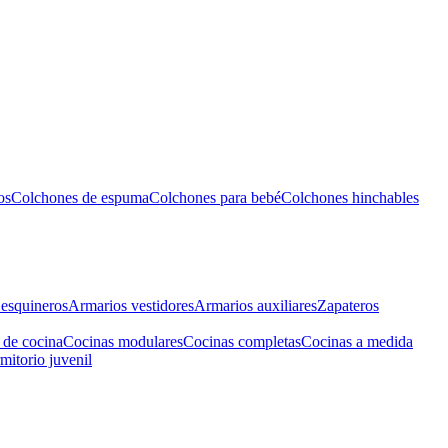
os
Colchones de espuma
Colchones para bebé
Colchones hinchables
esquineros
Armarios vestidores
Armarios auxiliares
Zapateros
 de cocina
Cocinas modulares
Cocinas completas
Cocinas a medida
mitorio juvenil