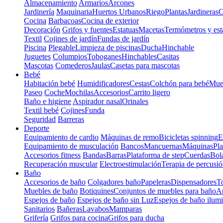
Almacenamiento
Armarios
Arcones
Jardinería
Maquinaria
Huertos Urbanos
Riego
Plantas
Jardineras
C
Cocina
Barbacoas
Cocina de exterior
Decoración
Grifos y fuentes
Estatuas
Macetas
Termómetros y est
Textil
Cojines de jardín
Fundas de jardín
Piscina
Plegable
Limpieza de piscinas
Ducha
Hinchable
Juguetes
Columpios
Toboganes
Hinchables
Casitas
Mascotas
Comederos
Jaulas
Casetas para mascotas
Bebé
Habitación bebé
Humidificadores
Cestas
Colchón para bebé
Mueb
Paseo
Coche
Mochilas
Accesorios
Carrito ligero
Baño e higiene
Aspirador nasal
Orinales
Textil bebé
Cojines
Funda
Seguridad
Barreras
Deporte
Equipamiento de cardio
Máquinas de remo
Bicicletas spinning
E
Equipamiento de musculación
Bancos
Mancuernas
Máquinas
Pla
Accesorios fitness
Bandas
Barras
Plataforma de step
Cuerdas
Bola
Recuperación muscular
Electroestimulación
Terapia de percusi
Baño
Accesorios de baño
Colgadores baño
Papeleras
Dispensadores
To
Muebles de baño
Botiquines
Conjuntos de muebles para baño
Ar
Espejos de baño
Espejos de baño sin Luz
Espejos de baño ilum
Sanitarios
Bañeras
Lavabos
Mamparas
Grifería
Grifos para cocina
Grifos para ducha