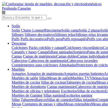
Península
Canarias
Sofás
Sofás
Chaise Longue
Rinconeras
Sofás cama
Sofás 2 plazas
Sofá
Sillones
Sillones decorativos
Sillones relax
Sillones relax levant
Puffs
Puffs decorativos
Puffs pera
Puffs reposapiés
Puffs con al
Descanso
Colchones
Packs colchón y canapé
Colchones viscoelásticos
Col
Canapés y bases
Canapés
Base tapizadas
Somieres
Patas de somi
Camas
Camas de matrimonio
Camas dobles
Camas individuales
Cabeceros
Cabeceros de matrimonio
Cabeceros juveniles
Complementos para colchones
Almohadas
Protectores de colch
Muebles
Armarios
Armarios de matrimonio
Armarios puertas batientes
Ar
Muebles de salón
Sillas
Mesas de salón
Muebles TV
Vitrinas
Apa
Muebles de cocina
Sillas de cocinas
Taburetes de cocina
Mesas d
Muebles de dormitorio
Camas matrimonio
Cabeceros de matrim
Muebles de oficina y teletrabajo
Escritorios
Sillas de escritorio
Es
Muebles de Gaming
Sillas gaming
Escritorios gaming
Sillas
Taburetes
Bancos
Sillas de comedor
Sillas infantiles
Complem
Mesas
Conjuntos de mesas y sillas
Mesas extensibles
Mesas alta