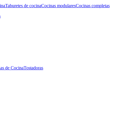
ina
Taburetes de cocina
Cocinas modulares
Cocinas completas
s
as de Cocina
Tostadoras