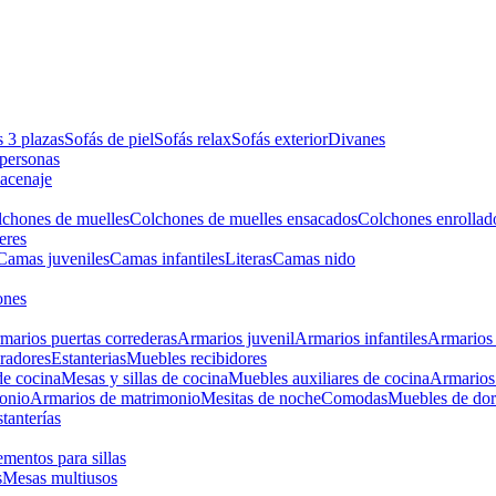
s 3 plazas
Sofás de piel
Sofás relax
Sofás exterior
Divanes
apersonas
macenaje
chones de muelles
Colchones de muelles ensacados
Colchones enrollad
eres
Camas juveniles
Camas infantiles
Literas
Camas nido
ones
marios puertas correderas
Armarios juvenil
Armarios infantiles
Armarios 
radores
Estanterias
Muebles recibidores
e cocina
Mesas y sillas de cocina
Muebles auxiliares de cocina
Armarios
onio
Armarios de matrimonio
Mesitas de noche
Comodas
Muebles de dor
tanterías
entos para sillas
s
Mesas multiusos