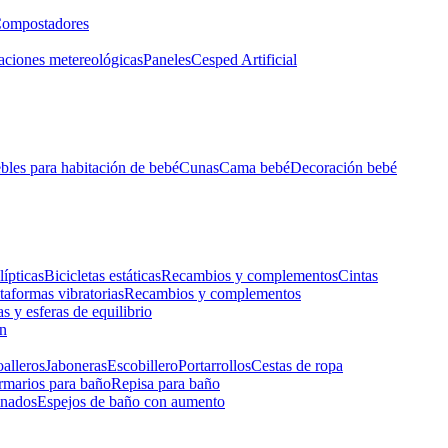
ompostadores
aciones metereológicas
Paneles
Cesped Artificial
les para habitación de bebé
Cunas
Cama bebé
Decoración bebé
lípticas
Bicicletas estáticas
Recambios y complementos
Cintas
taformas vibratorias
Recambios y complementos
s y esferas de equilibrio
ón
alleros
Jaboneras
Escobillero
Portarrollos
Cestas de ropa
marios para baño
Repisa para baño
inados
Espejos de baño con aumento