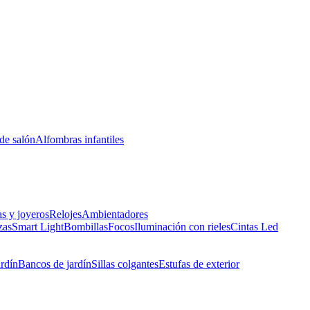
de salón
Alfombras infantiles
as y joyeros
Relojes
Ambientadores
zas
Smart Light
Bombillas
Focos
Iluminación con rieles
Cintas Led
ardín
Bancos de jardín
Sillas colgantes
Estufas de exterior