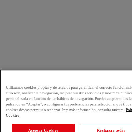
Utilizamos cookies propias y de terceros para garantizar el correcto funcionami
sitio web, analizar la navegación, mejorar nuestros servicios y mostrarte public
personalizada en función de tus hábitos de navegación. Puedes aceptar todas la
pulsando en “Aceptar”, o configurar tus preferencias para seleccionar qué tipos
cookies deseas permitir o rechazar. Para más información, consulta nuestra
Pol
Cookies
Aceptar Cookies
Rechazar todas