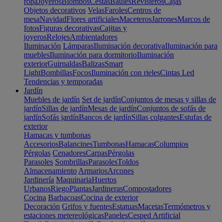
ropa
Joyeros
Biombos
Cestas
Baúles
Revisteros
Cajas
Objetos decorativos
Velas
Faroles
Centros de
mesa
Navidad
Flores artificiales
Maceteros
Jarrones
Marcos de
fotos
Figuras decorativas
Cajitas y
joyeros
Relojes
Ambientadores
Iluminación
Lámparas
Iluminación decorativa
Iluminación para
muebles
Iluminación para dormitorio
Iluminación
exterior
Guirnaldas
Balizas
Smart
Light
Bombillas
Focos
Iluminación con rieles
Cintas Led
Tendencias y temporadas
Jardín
Muebles de jardín
Set de jardín
Conjuntos de mesas y sillas de
jardín
Sillas de jardín
Mesas de jardín
Conjuntos de sofás de
jardín
Sofás jardín
Bancos de jardín
Sillas colgantes
Estufas de
exterior
Hamacas y tumbonas
Accesorios
Balancines
Tumbonas
Hamacas
Columpios
Pérgolas
Cenadores
Carpas
Pérgolas
Parasoles
Sombrillas
Parasoles
Toldos
Almacenamiento
Armarios
Arcones
Jardinería
Maquinaria
Huertos
Urbanos
Riego
Plantas
Jardineras
Compostadores
Cocina
Barbacoas
Cocina de exterior
Decoración
Grifos y fuentes
Estatuas
Macetas
Termómetros y
estaciones metereológicas
Paneles
Cesped Artificial