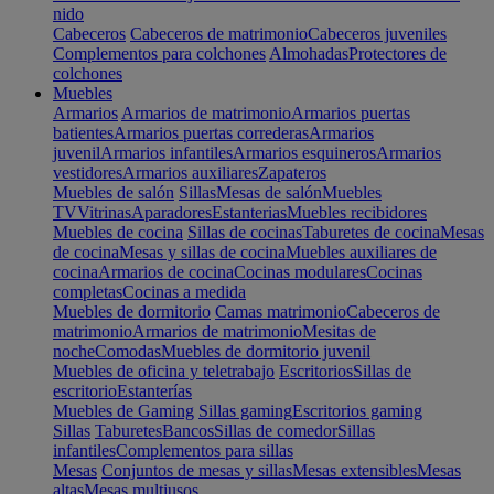
nido
Cabeceros
Cabeceros de matrimonio
Cabeceros juveniles
Complementos para colchones
Almohadas
Protectores de
colchones
Muebles
Armarios
Armarios de matrimonio
Armarios puertas
batientes
Armarios puertas correderas
Armarios
juvenil
Armarios infantiles
Armarios esquineros
Armarios
vestidores
Armarios auxiliares
Zapateros
Muebles de salón
Sillas
Mesas de salón
Muebles
TV
Vitrinas
Aparadores
Estanterias
Muebles recibidores
Muebles de cocina
Sillas de cocinas
Taburetes de cocina
Mesas
de cocina
Mesas y sillas de cocina
Muebles auxiliares de
cocina
Armarios de cocina
Cocinas modulares
Cocinas
completas
Cocinas a medida
Muebles de dormitorio
Camas matrimonio
Cabeceros de
matrimonio
Armarios de matrimonio
Mesitas de
noche
Comodas
Muebles de dormitorio juvenil
Muebles de oficina y teletrabajo
Escritorios
Sillas de
escritorio
Estanterías
Muebles de Gaming
Sillas gaming
Escritorios gaming
Sillas
Taburetes
Bancos
Sillas de comedor
Sillas
infantiles
Complementos para sillas
Mesas
Conjuntos de mesas y sillas
Mesas extensibles
Mesas
altas
Mesas multiusos