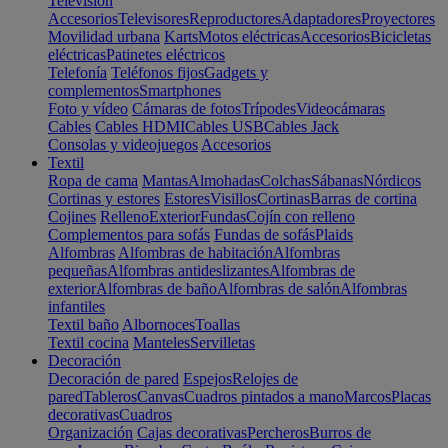
Televisión
Accesorios
Televisores
Reproductores
Adaptadores
Proyectores
Movilidad urbana
Karts
Motos eléctricas
Accesorios
Bicicletas
eléctricas
Patinetes eléctricos
Telefonía
Teléfonos fijos
Gadgets y
complementos
Smartphones
Foto y vídeo
Cámaras de fotos
Trípodes
Videocámaras
Cables
Cables HDMI
Cables USB
Cables Jack
Consolas y videojuegos
Accesorios
Textil
Ropa de cama
Mantas
Almohadas
Colchas
Sábanas
Nórdicos
Cortinas y estores
Estores
Visillos
Cortinas
Barras de cortina
Cojines
Relleno
Exterior
Fundas
Cojín con relleno
Complementos para sofás
Fundas de sofás
Plaids
Alfombras
Alfombras de habitación
Alfombras
pequeñas
Alfombras antideslizantes
Alfombras de
exterior
Alfombras de baño
Alfombras de salón
Alfombras
infantiles
Textil baño
Albornoces
Toallas
Textil cocina
Manteles
Servilletas
Decoración
Decoración de pared
Espejos
Relojes de
pared
Tableros
Canvas
Cuadros pintados a mano
Marcos
Placas
decorativas
Cuadros
Organización
Cajas decorativas
Percheros
Burros de