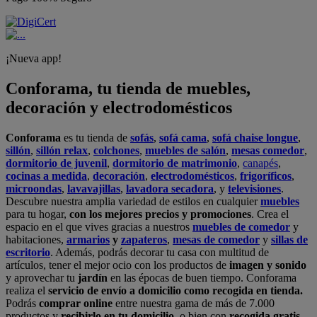
¡Nueva app!
Conforama, tu tienda de muebles,
decoración y electrodomésticos
Conforama
es tu tienda de
sofás
,
sofá cama
,
sofá chaise longue
,
sillón
,
sillón relax
,
colchones
,
muebles de salón
,
mesas comedor
,
dormitorio de juvenil
,
dormitorio de matrimonio
,
canapés
,
cocinas a medida
,
decoración
,
electrodomésticos
,
frigoríficos
,
microondas
,
lavavajillas
,
lavadora secadora
, y
televisiones
.
Descubre nuestra amplia variedad de estilos en cualquier
muebles
para tu hogar,
con los mejores precios y promociones
. Crea el
espacio en el que vives gracias a nuestros
muebles de comedor
y
habitaciones,
armarios
y
zapateros
,
mesas de comedor
y
sillas de
escritorio
. Además, podrás decorar tu casa con multitud de
artículos, tener el mejor ocio con los productos de
imagen y sonido
y aprovechar tu
jardín
en las épocas de buen tiempo. Conforama
realiza el
servicio de envío a domicilio como recogida en tienda.
Podrás
comprar online
entre nuestra gama de más de 7.000
productos y
recibirlo en tu domicilio
, o bien con
recogida gratis