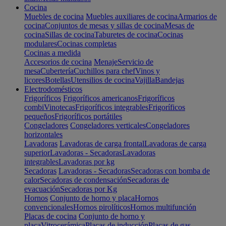
Cocina
Muebles de cocina
Muebles auxiliares de cocina
Armarios de
cocina
Conjuntos de mesas y sillas de cocina
Mesas de
cocina
Sillas de cocina
Taburetes de cocina
Cocinas
modulares
Cocinas completas
Cocinas a medida
Accesorios de cocina
Menaje
Servicio de
mesa
Cubertería
Cuchillos para chef
Vinos y
licores
Botellas
Utensilios de cocina
Vajilla
Bandejas
Electrodomésticos
Frigoríficos
Frigoríficos americanos
Frigoríficos
combi
Vinotecas
Frigoríficos integrables
Frigoríficos
pequeños
Frigoríficos portátiles
Congeladores
Congeladores verticales
Congeladores
horizontales
Lavadoras
Lavadoras de carga frontal
Lavadoras de carga
superior
Lavadoras - Secadoras
Lavadoras
integrables
Lavadoras por kg
Secadoras
Lavadoras - Secadoras
Secadoras con bomba de
calor
Secadoras de condensación
Secadoras de
evacuación
Secadoras por Kg
Hornos
Conjunto de horno y placa
Hornos
convencionales
Hornos pirolíticos
Hornos multifunción
Placas de cocina
Conjunto de horno y
placa
Vitrocerámica
Placas de inducción
Placas de gas