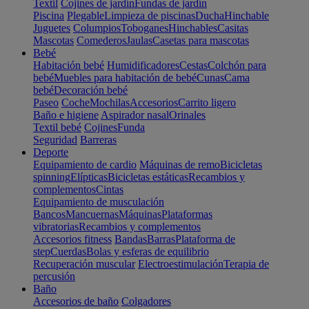
Textil
Cojines de jardín
Fundas de jardín
Piscina
Plegable
Limpieza de piscinas
Ducha
Hinchable
Juguetes
Columpios
Toboganes
Hinchables
Casitas
Mascotas
Comederos
Jaulas
Casetas para mascotas
Bebé
Habitación bebé
Humidificadores
Cestas
Colchón para
bebé
Muebles para habitación de bebé
Cunas
Cama
bebé
Decoración bebé
Paseo
Coche
Mochilas
Accesorios
Carrito ligero
Baño e higiene
Aspirador nasal
Orinales
Textil bebé
Cojines
Funda
Seguridad
Barreras
Deporte
Equipamiento de cardio
Máquinas de remo
Bicicletas
spinning
Elípticas
Bicicletas estáticas
Recambios y
complementos
Cintas
Equipamiento de musculación
Bancos
Mancuernas
Máquinas
Plataformas
vibratorias
Recambios y complementos
Accesorios fitness
Bandas
Barras
Plataforma de
step
Cuerdas
Bolas y esferas de equilibrio
Recuperación muscular
Electroestimulación
Terapia de
percusión
Baño
Accesorios de baño
Colgadores