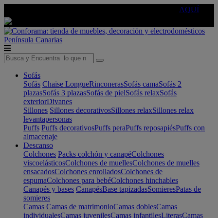
🔵Cambia tu electro con
-10% EXTRA
de descuento ☑️
AQUÍ
Península
Canarias
Sofás
Sofás
Chaise Longue
Rinconeras
Sofás cama
Sofás 2
plazas
Sofás 3 plazas
Sofás de piel
Sofás relax
Sofás
exterior
Divanes
Sillones
Sillones decorativos
Sillones relax
Sillones relax
levantapersonas
Puffs
Puffs decorativos
Puffs pera
Puffs reposapiés
Puffs con
almacenaje
Descanso
Colchones
Packs colchón y canapé
Colchones
viscoelásticos
Colchones de muelles
Colchones de muelles
ensacados
Colchones enrollados
Colchones de
espuma
Colchones para bebé
Colchones hinchables
Canapés y bases
Canapés
Base tapizadas
Somieres
Patas de
somieres
Camas
Camas de matrimonio
Camas dobles
Camas
individuales
Camas juveniles
Camas infantiles
Literas
Camas