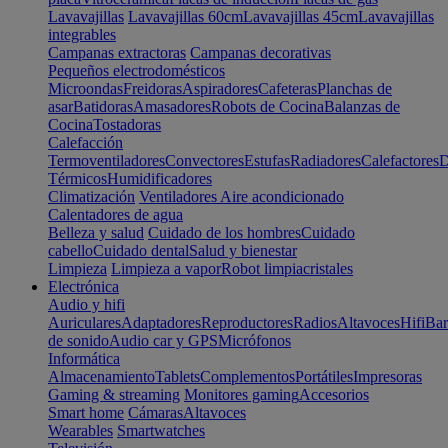
Lavavajillas
Lavavajillas 60cm
Lavavajillas 45cm
Lavavajillas
integrables
Campanas extractoras
Campanas decorativas
Pequeños electrodomésticos
Microondas
Freidoras
Aspiradores
Cafeteras
Planchas de
asar
Batidoras
Amasadores
Robots de Cocina
Balanzas de
Cocina
Tostadoras
Calefacción
Termoventiladores
Convectores
Estufas
Radiadores
Calefactores
D
Térmicos
Humidificadores
Climatización
Ventiladores
Aire acondicionado
Calentadores de agua
Belleza y salud
Cuidado de los hombres
Cuidado
cabello
Cuidado dental
Salud y bienestar
Limpieza
Limpieza a vapor
Robot limpiacristales
Electrónica
Audio y hifi
Auriculares
Adaptadores
Reproductores
Radios
Altavoces
Hifi
Bar
de sonido
Audio car y GPS
Micrófonos
Informática
Almacenamiento
Tablets
Complementos
Portátiles
Impresoras
Gaming & streaming
Monitores gaming
Accesorios
Smart home
Cámaras
Altavoces
Wearables
Smartwatches