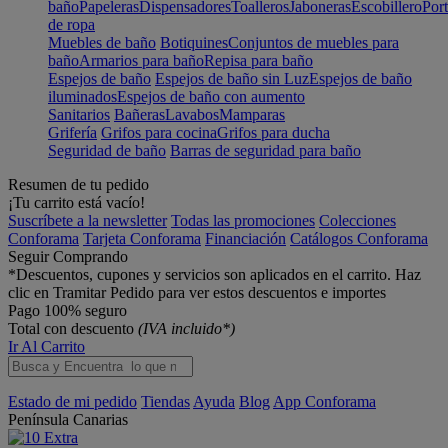
baño
Papeleras
Dispensadores
Toalleros
Jaboneras
Escobillero
Port
de ropa
Muebles de baño
Botiquines
Conjuntos de muebles para
baño
Armarios para baño
Repisa para baño
Espejos de baño
Espejos de baño sin Luz
Espejos de baño
iluminados
Espejos de baño con aumento
Sanitarios
Bañeras
Lavabos
Mamparas
Grifería
Grifos para cocina
Grifos para ducha
Seguridad de baño
Barras de seguridad para baño
Resumen de tu pedido
¡Tu carrito está vacío!
Suscríbete a la newsletter
Todas las promociones
Colecciones
Conforama
Tarjeta Conforama
Financiación
Catálogos Conforama
Seguir Comprando
*Descuentos, cupones y servicios son aplicados en el carrito. Haz
clic en Tramitar Pedido para ver estos descuentos e importes
Pago 100% seguro
Total con descuento
(IVA incluido*)
Ir Al Carrito
Estado de mi pedido
Tiendas
Ayuda
Blog
App Conforama
Península
Canarias