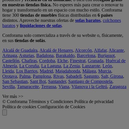
en nuestras tiendas física.
No esperes más para crear o renovar tu
hogar y transformarlo en un espacio con mucho estilo. Conforama
tiene 300
tiendas de muebles
físicas distribuidas en
6 países
distintos. Aproveche nuestras ofertas de
sofas baratos
,
colchones
baratos
y
liquidaciones de sofas
.
Conforama solo comercializa a través de su website o, físicamente,
en sus
tiendas de sofás
.
Alcalá de Guadaíra
,
Alcalá de Henares
,
Alcorcón
,
Alfafar
,
Alicante
,
Arinaga
,
Asturias
,
Badalona
,
Barakaldo
,
Barcelona
,
Burjassot
,
Castellón
,
Chafiras
,
Cordoba
,
Elche
,
Finestrat
,
Granada
,
Huércal de
Almería
,
La Coruña
,
La Laguna
,
La Zenia
,
Lanzarote
,
León
,
Lleida
,
Los Barrios
,
Madrid
,
Majadahonda
,
Málaga
,
Murcia
,
Orotava
,
Palma
,
Pamplona
,
Rivas
,
Sabadell
,
Sagunto
,
Salt, Girona
,
San Sebastian
,
Sant Boi
,
Santander
,
Santiago de Compostela
,
Sevilla
,
Tamaraceite
,
Terrassa
,
Viana
,
Vilanova i la Geltrú
,
Zaragoza
Ver más >>
© Conforama
Términos y Condiciones
Política de privacidad
Política de cookies
Configuración de Cookies