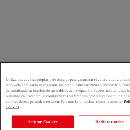
Utilizamos cookies propias y de terceros para garantizar el correcto funcionami
sitio web, analizar la navegación, mejorar nuestros servicios y mostrarte public
personalizada en función de tus hábitos de navegación. Puedes aceptar todas la
pulsando en “Aceptar”, o configurar tus preferencias para seleccionar qué tipos
cookies deseas permitir o rechazar. Para más información, consulta nuestra
Pol
Cookies
Aceptar Cookies
Rechazar todas