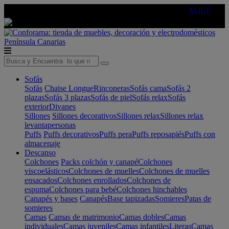
🔵Cambia tu electro con
-10% EXTRA
de descuento ☑️
AQUÍ
Península
Canarias
Sofás
Sofás
Chaise Longue
Rinconeras
Sofás cama
Sofás 2
plazas
Sofás 3 plazas
Sofás de piel
Sofás relax
Sofás
exterior
Divanes
Sillones
Sillones decorativos
Sillones relax
Sillones relax
levantapersonas
Puffs
Puffs decorativos
Puffs pera
Puffs reposapiés
Puffs con
almacenaje
Descanso
Colchones
Packs colchón y canapé
Colchones
viscoelásticos
Colchones de muelles
Colchones de muelles
ensacados
Colchones enrollados
Colchones de
espuma
Colchones para bebé
Colchones hinchables
Canapés y bases
Canapés
Base tapizadas
Somieres
Patas de
somieres
Camas
Camas de matrimonio
Camas dobles
Camas
individuales
Camas juveniles
Camas infantiles
Literas
Camas