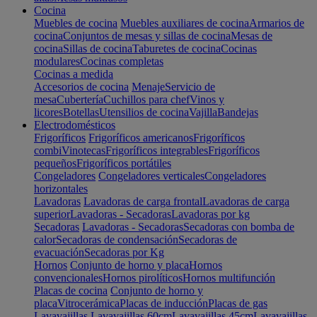
Cocina
Muebles de cocina
Muebles auxiliares de cocina
Armarios de
cocina
Conjuntos de mesas y sillas de cocina
Mesas de
cocina
Sillas de cocina
Taburetes de cocina
Cocinas
modulares
Cocinas completas
Cocinas a medida
Accesorios de cocina
Menaje
Servicio de
mesa
Cubertería
Cuchillos para chef
Vinos y
licores
Botellas
Utensilios de cocina
Vajilla
Bandejas
Electrodomésticos
Frigoríficos
Frigoríficos americanos
Frigoríficos
combi
Vinotecas
Frigoríficos integrables
Frigoríficos
pequeños
Frigoríficos portátiles
Congeladores
Congeladores verticales
Congeladores
horizontales
Lavadoras
Lavadoras de carga frontal
Lavadoras de carga
superior
Lavadoras - Secadoras
Lavadoras por kg
Secadoras
Lavadoras - Secadoras
Secadoras con bomba de
calor
Secadoras de condensación
Secadoras de
evacuación
Secadoras por Kg
Hornos
Conjunto de horno y placa
Hornos
convencionales
Hornos pirolíticos
Hornos multifunción
Placas de cocina
Conjunto de horno y
placa
Vitrocerámica
Placas de inducción
Placas de gas
Lavavajillas
Lavavajillas 60cm
Lavavajillas 45cm
Lavavajillas