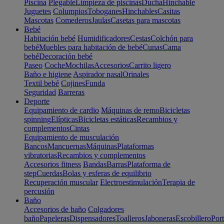
Piscina
Plegable
Limpieza de piscinas
Ducha
Hinchable
Juguetes
Columpios
Toboganes
Hinchables
Casitas
Mascotas
Comederos
Jaulas
Casetas para mascotas
Bebé
Habitación bebé
Humidificadores
Cestas
Colchón para
bebé
Muebles para habitación de bebé
Cunas
Cama
bebé
Decoración bebé
Paseo
Coche
Mochilas
Accesorios
Carrito ligero
Baño e higiene
Aspirador nasal
Orinales
Textil bebé
Cojines
Funda
Seguridad
Barreras
Deporte
Equipamiento de cardio
Máquinas de remo
Bicicletas
spinning
Elípticas
Bicicletas estáticas
Recambios y
complementos
Cintas
Equipamiento de musculación
Bancos
Mancuernas
Máquinas
Plataformas
vibratorias
Recambios y complementos
Accesorios fitness
Bandas
Barras
Plataforma de
step
Cuerdas
Bolas y esferas de equilibrio
Recuperación muscular
Electroestimulación
Terapia de
percusión
Baño
Accesorios de baño
Colgadores
baño
Papeleras
Dispensadores
Toalleros
Jaboneras
Escobillero
Port