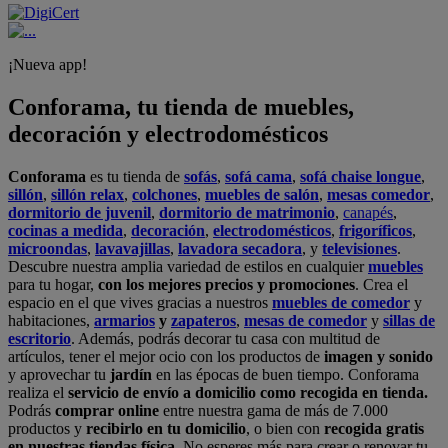
¡Nueva app!
Conforama, tu tienda de muebles,
decoración y electrodomésticos
Conforama
es tu tienda de
sofás
,
sofá cama
,
sofá chaise longue
,
sillón
,
sillón relax
,
colchones
,
muebles de salón
,
mesas comedor
,
dormitorio de juvenil
,
dormitorio de matrimonio
,
canapés
,
cocinas a medida
,
decoración
,
electrodomésticos
,
frigoríficos
,
microondas
,
lavavajillas
,
lavadora secadora
, y
televisiones
.
Descubre nuestra amplia variedad de estilos en cualquier
muebles
para tu hogar,
con los mejores precios y promociones
. Crea el
espacio en el que vives gracias a nuestros
muebles de comedor
y
habitaciones,
armarios
y
zapateros
,
mesas de comedor
y
sillas de
escritorio
. Además, podrás decorar tu casa con multitud de
artículos, tener el mejor ocio con los productos de
imagen y sonido
y aprovechar tu
jardín
en las épocas de buen tiempo. Conforama
realiza el
servicio de envío a domicilio como recogida en tienda.
Podrás
comprar online
entre nuestra gama de más de 7.000
productos y
recibirlo en tu domicilio
, o bien con
recogida gratis
en nuestras tiendas física.
No esperes más para crear o renovar tu