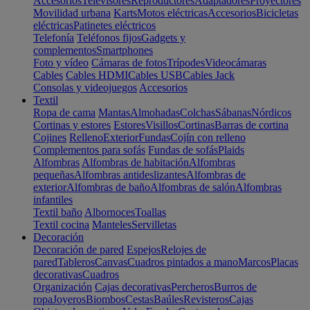
Accesorios
Televisores
Reproductores
Adaptadores
Proyectores
Movilidad urbana
Karts
Motos eléctricas
Accesorios
Bicicletas
eléctricas
Patinetes eléctricos
Telefonía
Teléfonos fijos
Gadgets y
complementos
Smartphones
Foto y vídeo
Cámaras de fotos
Trípodes
Videocámaras
Cables
Cables HDMI
Cables USB
Cables Jack
Consolas y videojuegos
Accesorios
Textil
Ropa de cama
Mantas
Almohadas
Colchas
Sábanas
Nórdicos
Cortinas y estores
Estores
Visillos
Cortinas
Barras de cortina
Cojines
Relleno
Exterior
Fundas
Cojín con relleno
Complementos para sofás
Fundas de sofás
Plaids
Alfombras
Alfombras de habitación
Alfombras
pequeñas
Alfombras antideslizantes
Alfombras de
exterior
Alfombras de baño
Alfombras de salón
Alfombras
infantiles
Textil baño
Albornoces
Toallas
Textil cocina
Manteles
Servilletas
Decoración
Decoración de pared
Espejos
Relojes de
pared
Tableros
Canvas
Cuadros pintados a mano
Marcos
Placas
decorativas
Cuadros
Organización
Cajas decorativas
Percheros
Burros de
ropa
Joyeros
Biombos
Cestas
Baúles
Revisteros
Cajas