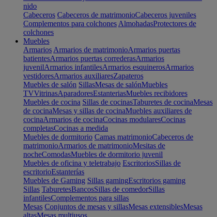
nido
Cabeceros
Cabeceros de matrimonio
Cabeceros juveniles
Complementos para colchones
Almohadas
Protectores de
colchones
Muebles
Armarios
Armarios de matrimonio
Armarios puertas
batientes
Armarios puertas correderas
Armarios
juvenil
Armarios infantiles
Armarios esquineros
Armarios
vestidores
Armarios auxiliares
Zapateros
Muebles de salón
Sillas
Mesas de salón
Muebles
TV
Vitrinas
Aparadores
Estanterias
Muebles recibidores
Muebles de cocina
Sillas de cocinas
Taburetes de cocina
Mesas
de cocina
Mesas y sillas de cocina
Muebles auxiliares de
cocina
Armarios de cocina
Cocinas modulares
Cocinas
completas
Cocinas a medida
Muebles de dormitorio
Camas matrimonio
Cabeceros de
matrimonio
Armarios de matrimonio
Mesitas de
noche
Comodas
Muebles de dormitorio juvenil
Muebles de oficina y teletrabajo
Escritorios
Sillas de
escritorio
Estanterías
Muebles de Gaming
Sillas gaming
Escritorios gaming
Sillas
Taburetes
Bancos
Sillas de comedor
Sillas
infantiles
Complementos para sillas
Mesas
Conjuntos de mesas y sillas
Mesas extensibles
Mesas
altas
Mesas multiusos