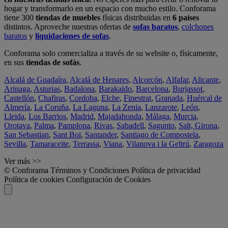
hogar y transformarlo en un espacio con mucho estilo. Conforama
tiene 300
tiendas de muebles
físicas distribuidas en
6 países
distintos. Aproveche nuestras ofertas de
sofas baratos
,
colchones
baratos
y
liquidaciones de sofas
.
Conforama solo comercializa a través de su website o, físicamente,
en sus
tiendas de sofás
.
Alcalá de Guadaíra
,
Alcalá de Henares
,
Alcorcón
,
Alfafar
,
Alicante
,
Arinaga
,
Asturias
,
Badalona
,
Barakaldo
,
Barcelona
,
Burjassot
,
Castellón
,
Chafiras
,
Cordoba
,
Elche
,
Finestrat
,
Granada
,
Huércal de
Almería
,
La Coruña
,
La Laguna
,
La Zenia
,
Lanzarote
,
León
,
Lleida
,
Los Barrios
,
Madrid
,
Majadahonda
,
Málaga
,
Murcia
,
Orotava
,
Palma
,
Pamplona
,
Rivas
,
Sabadell
,
Sagunto
,
Salt, Girona
,
San Sebastian
,
Sant Boi
,
Santander
,
Santiago de Compostela
,
Sevilla
,
Tamaraceite
,
Terrassa
,
Viana
,
Vilanova i la Geltrú
,
Zaragoza
Ver más >>
© Conforama
Términos y Condiciones
Política de privacidad
Política de cookies
Configuración de Cookies