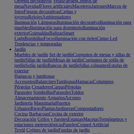
Objetos decorativos
Velas
Faroles
Centros de
mesa
Navidad
Flores artificiales
Maceteros
Jarrones
Marcos de
fotos
Figuras decorativas
Cajitas y
joyeros
Relojes
Ambientadores
Iluminación
Lámparas
Iluminación decorativa
Iluminación para
muebles
Iluminación para dormitorio
Iluminación
exterior
Guirnaldas
Balizas
Smart
Light
Bombillas
Focos
Iluminación con rieles
Cintas Led
Tendencias y temporadas
Jardín
Muebles de jardín
Set de jardín
Conjuntos de mesas y sillas de
jardín
Sillas de jardín
Mesas de jardín
Conjuntos de sofás de
jardín
Sofás jardín
Bancos de jardín
Sillas colgantes
Estufas de
exterior
Hamacas y tumbonas
Accesorios
Balancines
Tumbonas
Hamacas
Columpios
Pérgolas
Cenadores
Carpas
Pérgolas
Parasoles
Sombrillas
Parasoles
Toldos
Almacenamiento
Armarios
Arcones
Jardinería
Maquinaria
Huertos
Urbanos
Riego
Plantas
Jardineras
Compostadores
Cocina
Barbacoas
Cocina de exterior
Decoración
Grifos y fuentes
Estatuas
Macetas
Termómetros y
estaciones metereológicas
Paneles
Cesped Artificial
Textil
Cojines de jardín
Fundas de jardín