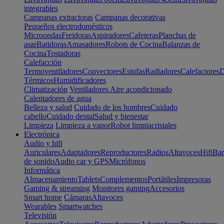
integrables
Campanas extractoras
Campanas decorativas
Pequeños electrodomésticos
Microondas
Freidoras
Aspiradores
Cafeteras
Planchas de
asar
Batidoras
Amasadores
Robots de Cocina
Balanzas de
Cocina
Tostadoras
Calefacción
Termoventiladores
Convectores
Estufas
Radiadores
Calefactores
D
Térmicos
Humidificadores
Climatización
Ventiladores
Aire acondicionado
Calentadores de agua
Belleza y salud
Cuidado de los hombres
Cuidado
cabello
Cuidado dental
Salud y bienestar
Limpieza
Limpieza a vapor
Robot limpiacristales
Electrónica
Audio y hifi
Auriculares
Adaptadores
Reproductores
Radios
Altavoces
Hifi
Bar
de sonido
Audio car y GPS
Micrófonos
Informática
Almacenamiento
Tablets
Complementos
Portátiles
Impresoras
Gaming & streaming
Monitores gaming
Accesorios
Smart home
Cámaras
Altavoces
Wearables
Smartwatches
Televisión