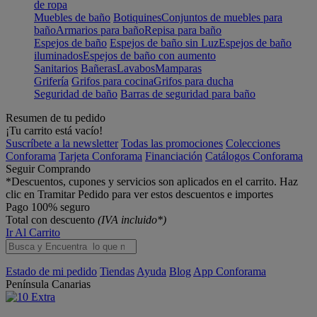
de ropa
Muebles de baño
Botiquines
Conjuntos de muebles para
baño
Armarios para baño
Repisa para baño
Espejos de baño
Espejos de baño sin Luz
Espejos de baño
iluminados
Espejos de baño con aumento
Sanitarios
Bañeras
Lavabos
Mamparas
Grifería
Grifos para cocina
Grifos para ducha
Seguridad de baño
Barras de seguridad para baño
Resumen de tu pedido
¡Tu carrito está vacío!
Suscríbete a la newsletter
Todas las promociones
Colecciones
Conforama
Tarjeta Conforama
Financiación
Catálogos Conforama
Seguir Comprando
*Descuentos, cupones y servicios son aplicados en el carrito. Haz
clic en Tramitar Pedido para ver estos descuentos e importes
Pago 100% seguro
Total con descuento
(IVA incluido*)
Ir Al Carrito
Estado de mi pedido
Tiendas
Ayuda
Blog
App Conforama
Península
Canarias