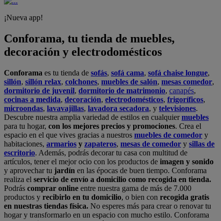
¡Nueva app!
Conforama, tu tienda de muebles,
decoración y electrodomésticos
Conforama
es tu tienda de
sofás
,
sofá cama
,
sofá chaise longue
,
sillón
,
sillón relax
,
colchones
,
muebles de salón
,
mesas comedor
,
dormitorio de juvenil
,
dormitorio de matrimonio
,
canapés
,
cocinas a medida
,
decoración
,
electrodomésticos
,
frigoríficos
,
microondas
,
lavavajillas
,
lavadora secadora
, y
televisiones
.
Descubre nuestra amplia variedad de estilos en cualquier
muebles
para tu hogar,
con los mejores precios y promociones
. Crea el
espacio en el que vives gracias a nuestros
muebles de comedor
y
habitaciones,
armarios
y
zapateros
,
mesas de comedor
y
sillas de
escritorio
. Además, podrás decorar tu casa con multitud de
artículos, tener el mejor ocio con los productos de
imagen y sonido
y aprovechar tu
jardín
en las épocas de buen tiempo. Conforama
realiza el
servicio de envío a domicilio como recogida en tienda.
Podrás
comprar online
entre nuestra gama de más de 7.000
productos y
recibirlo en tu domicilio
, o bien con
recogida gratis
en nuestras tiendas física.
No esperes más para crear o renovar tu
hogar y transformarlo en un espacio con mucho estilo. Conforama