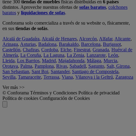
tiene 300
tiendas de muebles
físicas distribuidas en
6 países
distintos. Aproveche nuestras ofertas de
sofas baratos
,
colchones
baratos
y
liquidaciones de sofas
.
Conforama solo comercializa a través de su website o, físicamente,
en sus
tiendas de sofás
.
Alcalá de Guadaíra
,
Alcalá de Henares
,
Alcorcón
,
Alfafar
,
Alicante
,
Arinaga
,
Asturias
,
Badalona
,
Barakaldo
,
Barcelona
,
Burjassot
,
Castellón
,
Chafiras
,
Cordoba
,
Elche
,
Finestrat
,
Granada
,
Huércal de
Almería
,
La Coruña
,
La Laguna
,
La Zenia
,
Lanzarote
,
León
,
Lleida
,
Los Barrios
,
Madrid
,
Majadahonda
,
Málaga
,
Murcia
,
Orotava
,
Palma
,
Pamplona
,
Rivas
,
Sabadell
,
Sagunto
,
Salt, Girona
,
San Sebastian
,
Sant Boi
,
Santander
,
Santiago de Compostela
,
Sevilla
,
Tamaraceite
,
Terrassa
,
Viana
,
Vilanova i la Geltrú
,
Zaragoza
Ver más >>
© Conforama
Términos y Condiciones
Política de privacidad
Política de cookies
Configuración de Cookies