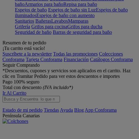
baño
Armarios para baño
Repisa para baño
Espejos de baño
Espejos de baño sin Luz
Espejos de baño
iluminados
Espejos de baño con aumento
Sanitarios
Bañeras
Lavabos
Mamparas
Grifería
Grifos para cocina
Grifos para ducha
Seguridad de baño
Barras de seguridad para baño
Resumen de tu pedido
¡Tu carrito está vacío!
Suscríbete a la newsletter
Todas las promociones
Colecciones
Conforama
Tarjeta Conforama
Financiación
Catálogos Conforama
Seguir Comprando
*Descuentos, cupones y servicios son aplicados en el carrito. Haz
clic en Tramitar Pedido para ver estos descuentos e importes
Pago 100% seguro
Total con descuento
(IVA incluido*)
Ir Al Carrito
Estado de mi pedido
Tiendas
Ayuda
Blog
App Conforama
Península
Canarias