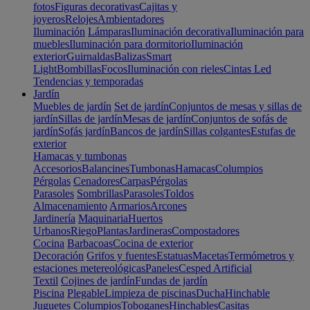
fotos
Figuras decorativas
Cajitas y
joyeros
Relojes
Ambientadores
Iluminación
Lámparas
Iluminación decorativa
Iluminación para
muebles
Iluminación para dormitorio
Iluminación
exterior
Guirnaldas
Balizas
Smart
Light
Bombillas
Focos
Iluminación con rieles
Cintas Led
Tendencias y temporadas
Jardín
Muebles de jardín
Set de jardín
Conjuntos de mesas y sillas de
jardín
Sillas de jardín
Mesas de jardín
Conjuntos de sofás de
jardín
Sofás jardín
Bancos de jardín
Sillas colgantes
Estufas de
exterior
Hamacas y tumbonas
Accesorios
Balancines
Tumbonas
Hamacas
Columpios
Pérgolas
Cenadores
Carpas
Pérgolas
Parasoles
Sombrillas
Parasoles
Toldos
Almacenamiento
Armarios
Arcones
Jardinería
Maquinaria
Huertos
Urbanos
Riego
Plantas
Jardineras
Compostadores
Cocina
Barbacoas
Cocina de exterior
Decoración
Grifos y fuentes
Estatuas
Macetas
Termómetros y
estaciones metereológicas
Paneles
Cesped Artificial
Textil
Cojines de jardín
Fundas de jardín
Piscina
Plegable
Limpieza de piscinas
Ducha
Hinchable
Juguetes
Columpios
Toboganes
Hinchables
Casitas