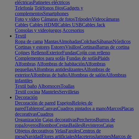
eléctricas
Patinetes eléctricos
Telefonía
Teléfonos fijos
Gadgets y
complementos
Smartphones
Foto y vídeo
Cámaras de fotos
Trípodes
Videocámaras
Cables
Cables HDMI
Cables USB
Cables Jack
Consolas y videojuegos
Accesorios
Textil
Ropa de cama
Mantas
Almohadas
Colchas
Sábanas
Nórdicos
Cortinas y estores
Estores
Visillos
Cortinas
Barras de cortina
Cojines
Relleno
Exterior
Fundas
Cojín con relleno
Complementos para sofás
Fundas de sofás
Plaids
Alfombras
Alfombras de habitación
Alfombras
pequeñas
Alfombras antideslizantes
Alfombras de
exterior
Alfombras de baño
Alfombras de salón
Alfombras
infantiles
Textil baño
Albornoces
Toallas
Textil cocina
Manteles
Servilletas
Decoración
Decoración de pared
Espejos
Relojes de
pared
Tableros
Canvas
Cuadros pintados a mano
Marcos
Placas
decorativas
Cuadros
Organización
Cajas decorativas
Percheros
Burros de
ropa
Joyeros
Biombos
Cestas
Baúles
Revisteros
Cajas
Objetos decorativos
Velas
Faroles
Centros de
mesa
Navidad
Flores artificiales
Maceteros
Jarrones
Marcos de