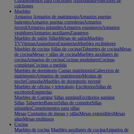
Complementos para colchones
Almohadas
Protectores de
colchones
Muebles
Armarios
Armarios de matrimonio
Armarios puertas
batientes
Armarios puertas correderas
Armarios
juvenil
Armarios infantiles
Armarios esquineros
Armarios
vestidores
Armarios auxiliares
Zapateros
Muebles de salón
Sillas
Mesas de salón
Muebles
TV
Vitrinas
Aparadores
Estanterias
Muebles recibidores
Muebles de cocina
Sillas de cocinas
Taburetes de cocina
Mesas
de cocina
Mesas y sillas de cocina
Muebles auxiliares de
cocina
Armarios de cocina
Cocinas modulares
Cocinas
completas
Cocinas a medida
Muebles de dormitorio
Camas matrimonio
Cabeceros de
matrimonio
Armarios de matrimonio
Mesitas de
noche
Comodas
Muebles de dormitorio juvenil
Muebles de oficina y teletrabajo
Escritorios
Sillas de
escritorio
Estanterías
Muebles de Gaming
Sillas gaming
Escritorios gaming
Sillas
Taburetes
Bancos
Sillas de comedor
Sillas
infantiles
Complementos para sillas
Mesas
Conjuntos de mesas y sillas
Mesas extensibles
Mesas
altas
Mesas multiusos
Cocina
Muebles de cocina
Muebles auxiliares de cocina
Armarios de