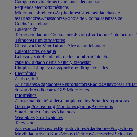
Campanas extractoras
Campanas decorativas
Pequeños electrodomésticos
Microondas
Freidoras
Aspiradores
Cafeteras
Planchas de
asar
Batidoras
Amasadores
Robots de Cocina
Balanzas de
Cocina
Tostadoras
Calefacción
Termoventiladores
Convectores
Estufas
Radiadores
Calefactores
D
Térmicos
Humidificadores
Climatización
Ventiladores
Aire acondicionado
Calentadores de agua
Belleza y salud
Cuidado de los hombres
Cuidado
cabello
Cuidado dental
Salud y bienestar
Limpieza
Limpieza a vapor
Robot limpiacristales
Electrónica
Audio y hifi
Auriculares
Adaptadores
Reproductores
Radios
Altavoces
Hifi
Bar
de sonido
Audio car y GPS
Micrófonos
Informática
Almacenamiento
Tablets
Complementos
Portátiles
Impresoras
Gaming & streaming
Monitores gaming
Accesorios
Smart home
Cámaras
Altavoces
Wearables
Smartwatches
Televisión
Accesorios
Televisores
Reproductores
Adaptadores
Proyectores
Movilidad urbana
Karts
Motos eléctricas
Accesorios
Bicicletas