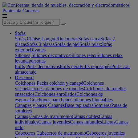
Península
Canarias
Sofás
Sofás
Chaise Longue
Rinconeras
Sofás cama
Sofás 2
plazas
Sofás 3 plazas
Sofás de piel
Sofás relax
Sofás
exterior
Divanes
Sillones
Sillones decorativos
Sillones relax
Sillones relax
levantapersonas
Puffs
Puffs decorativos
Puffs pera
Puffs reposapiés
Puffs con
almacenaje
Descanso
Colchones
Packs colchón y canapé
Colchones
viscoelásticos
Colchones de muelles
Colchones de muelles
ensacados
Colchones enrollados
Colchones de
espuma
Colchones para bebé
Colchones hinchables
Canapés y bases
Canapés
Base tapizadas
Somieres
Patas de
somieres
Camas
Camas de matrimonio
Camas dobles
Camas
individuales
Camas juveniles
Camas infantiles
Literas
Camas
nido
Cabeceros
Cabeceros de matrimonio
Cabeceros juveniles