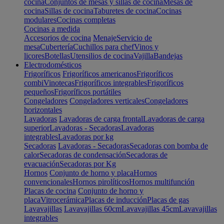
cocina
Conjuntos de mesas y sillas de cocina
Mesas de
cocina
Sillas de cocina
Taburetes de cocina
Cocinas
modulares
Cocinas completas
Cocinas a medida
Accesorios de cocina
Menaje
Servicio de
mesa
Cubertería
Cuchillos para chef
Vinos y
licores
Botellas
Utensilios de cocina
Vajilla
Bandejas
Electrodomésticos
Frigoríficos
Frigoríficos americanos
Frigoríficos
combi
Vinotecas
Frigoríficos integrables
Frigoríficos
pequeños
Frigoríficos portátiles
Congeladores
Congeladores verticales
Congeladores
horizontales
Lavadoras
Lavadoras de carga frontal
Lavadoras de carga
superior
Lavadoras - Secadoras
Lavadoras
integrables
Lavadoras por kg
Secadoras
Lavadoras - Secadoras
Secadoras con bomba de
calor
Secadoras de condensación
Secadoras de
evacuación
Secadoras por Kg
Hornos
Conjunto de horno y placa
Hornos
convencionales
Hornos pirolíticos
Hornos multifunción
Placas de cocina
Conjunto de horno y
placa
Vitrocerámica
Placas de inducción
Placas de gas
Lavavajillas
Lavavajillas 60cm
Lavavajillas 45cm
Lavavajillas
integrables