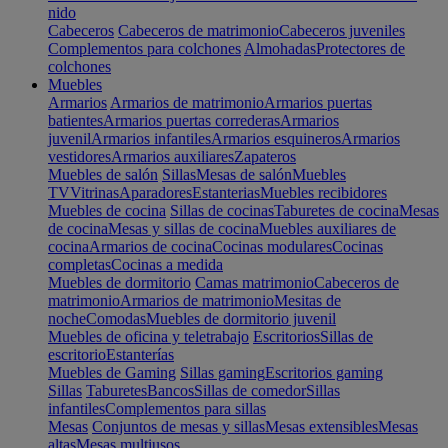
nido
Cabeceros
Cabeceros de matrimonio
Cabeceros juveniles
Complementos para colchones
Almohadas
Protectores de
colchones
Muebles
Armarios
Armarios de matrimonio
Armarios puertas
batientes
Armarios puertas correderas
Armarios
juvenil
Armarios infantiles
Armarios esquineros
Armarios
vestidores
Armarios auxiliares
Zapateros
Muebles de salón
Sillas
Mesas de salón
Muebles
TV
Vitrinas
Aparadores
Estanterias
Muebles recibidores
Muebles de cocina
Sillas de cocinas
Taburetes de cocina
Mesas
de cocina
Mesas y sillas de cocina
Muebles auxiliares de
cocina
Armarios de cocina
Cocinas modulares
Cocinas
completas
Cocinas a medida
Muebles de dormitorio
Camas matrimonio
Cabeceros de
matrimonio
Armarios de matrimonio
Mesitas de
noche
Comodas
Muebles de dormitorio juvenil
Muebles de oficina y teletrabajo
Escritorios
Sillas de
escritorio
Estanterías
Muebles de Gaming
Sillas gaming
Escritorios gaming
Sillas
Taburetes
Bancos
Sillas de comedor
Sillas
infantiles
Complementos para sillas
Mesas
Conjuntos de mesas y sillas
Mesas extensibles
Mesas
altas
Mesas multiusos