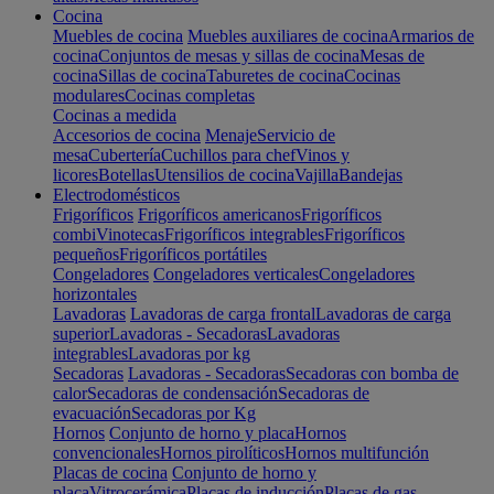
Cocina
Muebles de cocina
Muebles auxiliares de cocina
Armarios de
cocina
Conjuntos de mesas y sillas de cocina
Mesas de
cocina
Sillas de cocina
Taburetes de cocina
Cocinas
modulares
Cocinas completas
Cocinas a medida
Accesorios de cocina
Menaje
Servicio de
mesa
Cubertería
Cuchillos para chef
Vinos y
licores
Botellas
Utensilios de cocina
Vajilla
Bandejas
Electrodomésticos
Frigoríficos
Frigoríficos americanos
Frigoríficos
combi
Vinotecas
Frigoríficos integrables
Frigoríficos
pequeños
Frigoríficos portátiles
Congeladores
Congeladores verticales
Congeladores
horizontales
Lavadoras
Lavadoras de carga frontal
Lavadoras de carga
superior
Lavadoras - Secadoras
Lavadoras
integrables
Lavadoras por kg
Secadoras
Lavadoras - Secadoras
Secadoras con bomba de
calor
Secadoras de condensación
Secadoras de
evacuación
Secadoras por Kg
Hornos
Conjunto de horno y placa
Hornos
convencionales
Hornos pirolíticos
Hornos multifunción
Placas de cocina
Conjunto de horno y
placa
Vitrocerámica
Placas de inducción
Placas de gas