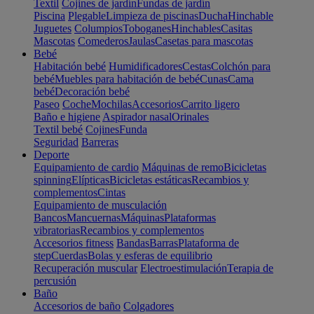
Textil
Cojines de jardín
Fundas de jardín
Piscina
Plegable
Limpieza de piscinas
Ducha
Hinchable
Juguetes
Columpios
Toboganes
Hinchables
Casitas
Mascotas
Comederos
Jaulas
Casetas para mascotas
Bebé
Habitación bebé
Humidificadores
Cestas
Colchón para
bebé
Muebles para habitación de bebé
Cunas
Cama
bebé
Decoración bebé
Paseo
Coche
Mochilas
Accesorios
Carrito ligero
Baño e higiene
Aspirador nasal
Orinales
Textil bebé
Cojines
Funda
Seguridad
Barreras
Deporte
Equipamiento de cardio
Máquinas de remo
Bicicletas
spinning
Elípticas
Bicicletas estáticas
Recambios y
complementos
Cintas
Equipamiento de musculación
Bancos
Mancuernas
Máquinas
Plataformas
vibratorias
Recambios y complementos
Accesorios fitness
Bandas
Barras
Plataforma de
step
Cuerdas
Bolas y esferas de equilibrio
Recuperación muscular
Electroestimulación
Terapia de
percusión
Baño
Accesorios de baño
Colgadores