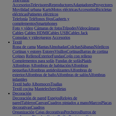
Televisión
Accesorios
Televisores
Reproductores
Adaptadores
Proyectores
Movilidad urbana
Karts
Motos eléctricas
Accesorios
Bicicletas
eléctricas
Patinetes eléctricos
Telefonía
Teléfonos fijos
Gadgets y
complementos
Smartphones
Foto y vídeo
Cámaras de fotos
Trípodes
Videocámaras
Cables
Cables HDMI
Cables USB
Cables Jack
Consolas y videojuegos
Accesorios
Textil
Ropa de cama
Mantas
Almohadas
Colchas
Sábanas
Nórdicos
Cortinas y estores
Estores
Visillos
Cortinas
Barras de cortina
Cojines
Relleno
Exterior
Fundas
Cojín con relleno
Complementos para sofás
Fundas de sofás
Plaids
Alfombras
Alfombras de habitación
Alfombras
pequeñas
Alfombras antideslizantes
Alfombras de
exterior
Alfombras de baño
Alfombras de salón
Alfombras
infantiles
Textil baño
Albornoces
Toallas
Textil cocina
Manteles
Servilletas
Decoración
Decoración de pared
Espejos
Relojes de
pared
Tableros
Canvas
Cuadros pintados a mano
Marcos
Placas
decorativas
Cuadros
Organización
Cajas decorativas
Percheros
Burros de