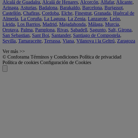
Alcalá de Guadaíra
,
Alcalá de Henares
,
Alcorcón
,
Alfafar
,
Alicante
,
Arinaga
,
Asturias
,
Badalona
,
Barakaldo
,
Barcelona
,
Burjassot
,
Castellón
,
Chafiras
,
Cordoba
,
Elche
,
Finestrat
,
Granada
,
Huércal de
Almería
,
La Coruña
,
La Laguna
,
La Zenia
,
Lanzarote
,
León
,
Lleida
,
Los Barrios
,
Madrid
,
Majadahonda
,
Málaga
,
Murcia
,
Orotava
,
Palma
,
Pamplona
,
Rivas
,
Sabadell
,
Sagunto
,
Salt, Girona
,
San Sebastian
,
Sant Boi
,
Santander
,
Santiago de Compostela
,
Sevilla
,
Tamaraceite
,
Terrassa
,
Viana
,
Vilanova i la Geltrú
,
Zaragoza
Ver más >>
© Conforama
Términos y Condiciones
Política de privacidad
Política de cookies
Configuración de Cookies