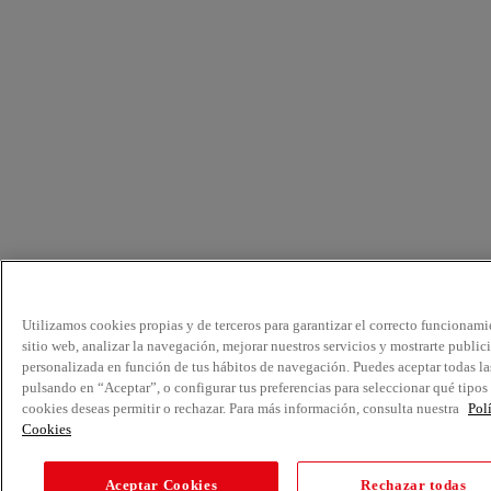
Utilizamos cookies propias y de terceros para garantizar el correcto funcionami
sitio web, analizar la navegación, mejorar nuestros servicios y mostrarte public
personalizada en función de tus hábitos de navegación. Puedes aceptar todas la
pulsando en “Aceptar”, o configurar tus preferencias para seleccionar qué tipos
cookies deseas permitir o rechazar. Para más información, consulta nuestra
Pol
Cookies
Aceptar Cookies
Rechazar todas