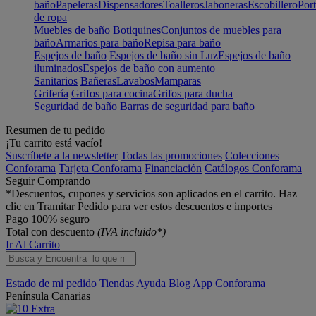
baño
Papeleras
Dispensadores
Toalleros
Jaboneras
Escobillero
Port
de ropa
Muebles de baño
Botiquines
Conjuntos de muebles para
baño
Armarios para baño
Repisa para baño
Espejos de baño
Espejos de baño sin Luz
Espejos de baño
iluminados
Espejos de baño con aumento
Sanitarios
Bañeras
Lavabos
Mamparas
Grifería
Grifos para cocina
Grifos para ducha
Seguridad de baño
Barras de seguridad para baño
Resumen de tu pedido
¡Tu carrito está vacío!
Suscríbete a la newsletter
Todas las promociones
Colecciones
Conforama
Tarjeta Conforama
Financiación
Catálogos Conforama
Seguir Comprando
*Descuentos, cupones y servicios son aplicados en el carrito. Haz
clic en Tramitar Pedido para ver estos descuentos e importes
Pago 100% seguro
Total con descuento
(IVA incluido*)
Ir Al Carrito
Estado de mi pedido
Tiendas
Ayuda
Blog
App Conforama
Península
Canarias