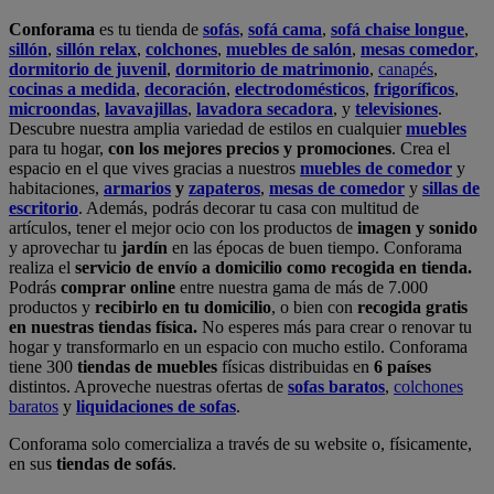
Conforama
es tu tienda de
sofás
,
sofá cama
,
sofá chaise longue
,
sillón
,
sillón relax
,
colchones
,
muebles de salón
,
mesas comedor
,
dormitorio de juvenil
,
dormitorio de matrimonio
,
canapés
,
cocinas a medida
,
decoración
,
electrodomésticos
,
frigoríficos
,
microondas
,
lavavajillas
,
lavadora secadora
, y
televisiones
.
Descubre nuestra amplia variedad de estilos en cualquier
muebles
para tu hogar,
con los mejores precios y promociones
. Crea el
espacio en el que vives gracias a nuestros
muebles de comedor
y
habitaciones,
armarios
y
zapateros
,
mesas de comedor
y
sillas de
escritorio
. Además, podrás decorar tu casa con multitud de
artículos, tener el mejor ocio con los productos de
imagen y sonido
y aprovechar tu
jardín
en las épocas de buen tiempo. Conforama
realiza el
servicio de envío a domicilio como recogida en tienda.
Podrás
comprar online
entre nuestra gama de más de 7.000
productos y
recibirlo en tu domicilio
, o bien con
recogida gratis
en nuestras tiendas física.
No esperes más para crear o renovar tu
hogar y transformarlo en un espacio con mucho estilo. Conforama
tiene 300
tiendas de muebles
físicas distribuidas en
6 países
distintos. Aproveche nuestras ofertas de
sofas baratos
,
colchones
baratos
y
liquidaciones de sofas
.
Conforama solo comercializa a través de su website o, físicamente,
en sus
tiendas de sofás
.