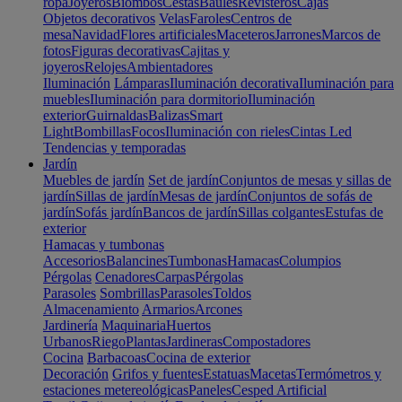
ropa
Joyeros
Biombos
Cestas
Baúles
Revisteros
Cajas
Objetos decorativos
Velas
Faroles
Centros de
mesa
Navidad
Flores artificiales
Maceteros
Jarrones
Marcos de
fotos
Figuras decorativas
Cajitas y
joyeros
Relojes
Ambientadores
Iluminación
Lámparas
Iluminación decorativa
Iluminación para
muebles
Iluminación para dormitorio
Iluminación
exterior
Guirnaldas
Balizas
Smart
Light
Bombillas
Focos
Iluminación con rieles
Cintas Led
Tendencias y temporadas
Jardín
Muebles de jardín
Set de jardín
Conjuntos de mesas y sillas de
jardín
Sillas de jardín
Mesas de jardín
Conjuntos de sofás de
jardín
Sofás jardín
Bancos de jardín
Sillas colgantes
Estufas de
exterior
Hamacas y tumbonas
Accesorios
Balancines
Tumbonas
Hamacas
Columpios
Pérgolas
Cenadores
Carpas
Pérgolas
Parasoles
Sombrillas
Parasoles
Toldos
Almacenamiento
Armarios
Arcones
Jardinería
Maquinaria
Huertos
Urbanos
Riego
Plantas
Jardineras
Compostadores
Cocina
Barbacoas
Cocina de exterior
Decoración
Grifos y fuentes
Estatuas
Macetas
Termómetros y
estaciones metereológicas
Paneles
Cesped Artificial