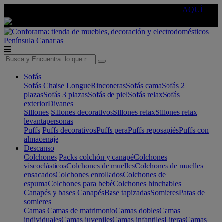
🔵Cambia tu electro con
-10% EXTRA
de descuento ☑️
AQUÍ
Península
Canarias
Sofás
Sofás
Chaise Longue
Rinconeras
Sofás cama
Sofás 2
plazas
Sofás 3 plazas
Sofás de piel
Sofás relax
Sofás
exterior
Divanes
Sillones
Sillones decorativos
Sillones relax
Sillones relax
levantapersonas
Puffs
Puffs decorativos
Puffs pera
Puffs reposapiés
Puffs con
almacenaje
Descanso
Colchones
Packs colchón y canapé
Colchones
viscoelásticos
Colchones de muelles
Colchones de muelles
ensacados
Colchones enrollados
Colchones de
espuma
Colchones para bebé
Colchones hinchables
Canapés y bases
Canapés
Base tapizadas
Somieres
Patas de
somieres
Camas
Camas de matrimonio
Camas dobles
Camas
individuales
Camas juveniles
Camas infantiles
Literas
Camas