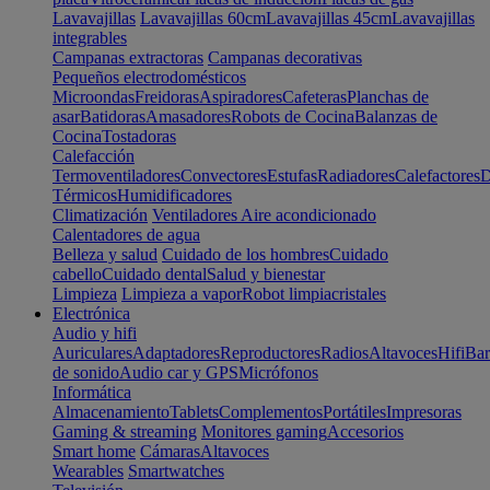
Lavavajillas
Lavavajillas 60cm
Lavavajillas 45cm
Lavavajillas
integrables
Campanas extractoras
Campanas decorativas
Pequeños electrodomésticos
Microondas
Freidoras
Aspiradores
Cafeteras
Planchas de
asar
Batidoras
Amasadores
Robots de Cocina
Balanzas de
Cocina
Tostadoras
Calefacción
Termoventiladores
Convectores
Estufas
Radiadores
Calefactores
D
Térmicos
Humidificadores
Climatización
Ventiladores
Aire acondicionado
Calentadores de agua
Belleza y salud
Cuidado de los hombres
Cuidado
cabello
Cuidado dental
Salud y bienestar
Limpieza
Limpieza a vapor
Robot limpiacristales
Electrónica
Audio y hifi
Auriculares
Adaptadores
Reproductores
Radios
Altavoces
Hifi
Bar
de sonido
Audio car y GPS
Micrófonos
Informática
Almacenamiento
Tablets
Complementos
Portátiles
Impresoras
Gaming & streaming
Monitores gaming
Accesorios
Smart home
Cámaras
Altavoces
Wearables
Smartwatches