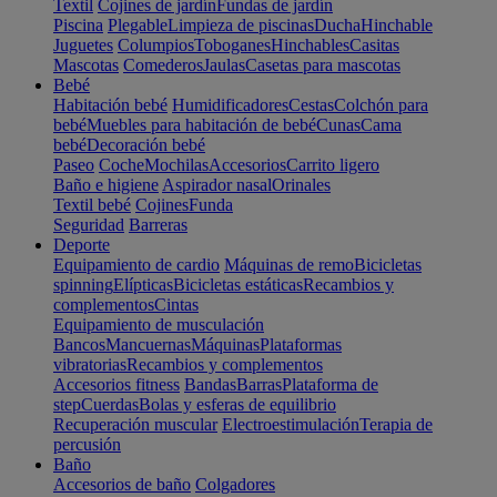
Textil
Cojines de jardín
Fundas de jardín
Piscina
Plegable
Limpieza de piscinas
Ducha
Hinchable
Juguetes
Columpios
Toboganes
Hinchables
Casitas
Mascotas
Comederos
Jaulas
Casetas para mascotas
Bebé
Habitación bebé
Humidificadores
Cestas
Colchón para
bebé
Muebles para habitación de bebé
Cunas
Cama
bebé
Decoración bebé
Paseo
Coche
Mochilas
Accesorios
Carrito ligero
Baño e higiene
Aspirador nasal
Orinales
Textil bebé
Cojines
Funda
Seguridad
Barreras
Deporte
Equipamiento de cardio
Máquinas de remo
Bicicletas
spinning
Elípticas
Bicicletas estáticas
Recambios y
complementos
Cintas
Equipamiento de musculación
Bancos
Mancuernas
Máquinas
Plataformas
vibratorias
Recambios y complementos
Accesorios fitness
Bandas
Barras
Plataforma de
step
Cuerdas
Bolas y esferas de equilibrio
Recuperación muscular
Electroestimulación
Terapia de
percusión
Baño
Accesorios de baño
Colgadores