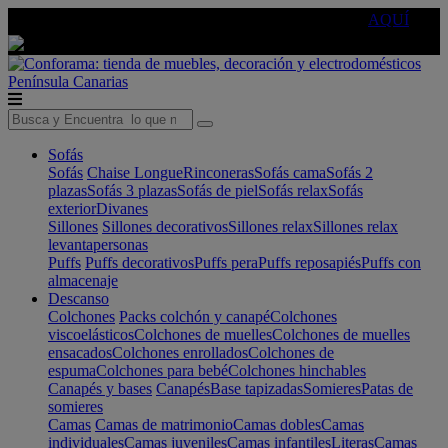
🔵Cambia tu electro con
-10% EXTRA
de descuento ☑️
AQUÍ
Península
Canarias
Sofás
Sofás
Chaise Longue
Rinconeras
Sofás cama
Sofás 2
plazas
Sofás 3 plazas
Sofás de piel
Sofás relax
Sofás
exterior
Divanes
Sillones
Sillones decorativos
Sillones relax
Sillones relax
levantapersonas
Puffs
Puffs decorativos
Puffs pera
Puffs reposapiés
Puffs con
almacenaje
Descanso
Colchones
Packs colchón y canapé
Colchones
viscoelásticos
Colchones de muelles
Colchones de muelles
ensacados
Colchones enrollados
Colchones de
espuma
Colchones para bebé
Colchones hinchables
Canapés y bases
Canapés
Base tapizadas
Somieres
Patas de
somieres
Camas
Camas de matrimonio
Camas dobles
Camas
individuales
Camas juveniles
Camas infantiles
Literas
Camas