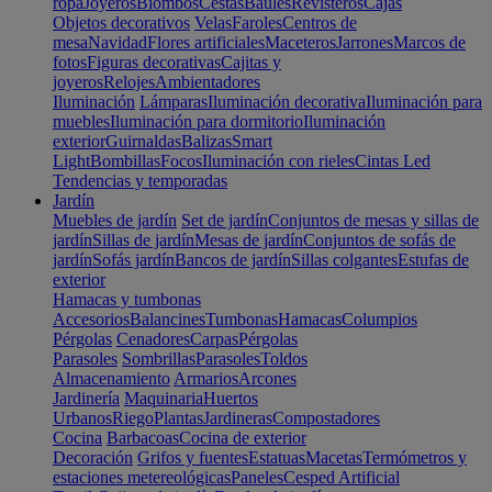
ropa
Joyeros
Biombos
Cestas
Baúles
Revisteros
Cajas
Objetos decorativos
Velas
Faroles
Centros de
mesa
Navidad
Flores artificiales
Maceteros
Jarrones
Marcos de
fotos
Figuras decorativas
Cajitas y
joyeros
Relojes
Ambientadores
Iluminación
Lámparas
Iluminación decorativa
Iluminación para
muebles
Iluminación para dormitorio
Iluminación
exterior
Guirnaldas
Balizas
Smart
Light
Bombillas
Focos
Iluminación con rieles
Cintas Led
Tendencias y temporadas
Jardín
Muebles de jardín
Set de jardín
Conjuntos de mesas y sillas de
jardín
Sillas de jardín
Mesas de jardín
Conjuntos de sofás de
jardín
Sofás jardín
Bancos de jardín
Sillas colgantes
Estufas de
exterior
Hamacas y tumbonas
Accesorios
Balancines
Tumbonas
Hamacas
Columpios
Pérgolas
Cenadores
Carpas
Pérgolas
Parasoles
Sombrillas
Parasoles
Toldos
Almacenamiento
Armarios
Arcones
Jardinería
Maquinaria
Huertos
Urbanos
Riego
Plantas
Jardineras
Compostadores
Cocina
Barbacoas
Cocina de exterior
Decoración
Grifos y fuentes
Estatuas
Macetas
Termómetros y
estaciones metereológicas
Paneles
Cesped Artificial