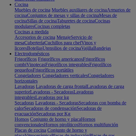
Cocina
Muebles de cocina
Muebles auxiliares de cocina
Armarios de
cocina
Conjuntos de mesas y sillas de cocina
Mesas de
cocina
Sillas de cocina
Taburetes de cocina
Cocinas
modulares
Cocinas completas
Cocinas a medida
Accesorios de cocina
Menaje
Servicio de
mesa
Cubertería
Cuchillos para chef
Vinos y
licores
Botellas
Utensilios de cocina
Vajilla
Bandejas
Electrodomésticos
Frigoríficos
Frigoríficos americanos
Frigoríficos
combi
Vinotecas
Frigoríficos integrables
Frigoríficos
pequeños
Frigoríficos portátiles
Congeladores
Congeladores verticales
Congeladores
horizontales
Lavadoras
Lavadoras de carga frontal
Lavadoras de carga
superior
Lavadoras - Secadoras
Lavadoras
integrables
Lavadoras por kg
Secadoras
Lavadoras - Secadoras
Secadoras con bomba de
calor
Secadoras de condensación
Secadoras de
evacuación
Secadoras por Kg
Hornos
Conjunto de horno y placa
Hornos
convencionales
Hornos pirolíticos
Hornos multifunción
Placas de cocina
Conjunto de horno y
placa
Vitrocerámica
Placas de inducción
Placas de gas