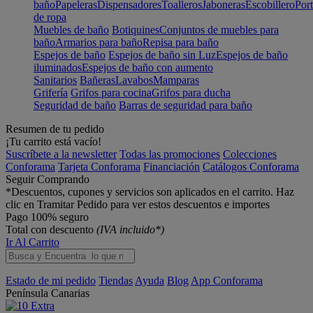
baño
Papeleras
Dispensadores
Toalleros
Jaboneras
Escobillero
Port
de ropa
Muebles de baño
Botiquines
Conjuntos de muebles para
baño
Armarios para baño
Repisa para baño
Espejos de baño
Espejos de baño sin Luz
Espejos de baño
iluminados
Espejos de baño con aumento
Sanitarios
Bañeras
Lavabos
Mamparas
Grifería
Grifos para cocina
Grifos para ducha
Seguridad de baño
Barras de seguridad para baño
Resumen de tu pedido
¡Tu carrito está vacío!
Suscríbete a la newsletter
Todas las promociones
Colecciones
Conforama
Tarjeta Conforama
Financiación
Catálogos Conforama
Seguir Comprando
*Descuentos, cupones y servicios son aplicados en el carrito. Haz
clic en Tramitar Pedido para ver estos descuentos e importes
Pago 100% seguro
Total con descuento
(IVA incluido*)
Ir Al Carrito
Estado de mi pedido
Tiendas
Ayuda
Blog
App Conforama
Península
Canarias