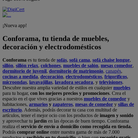
¡Nueva app!
Conforama, tu tienda de muebles,
decoración y electrodomésticos
Conforama
es tu tienda de
sofás
,
sofá cama
,
sofá chaise longue
,
sillón
,
sillón relax
,
colchones
,
muebles de salón
,
mesas comedor
,
dormitorio de juvenil
,
dormitorio de matrimonio
,
canapés
,
cocinas a medida
,
decoración
,
electrodomésticos
,
frigoríficos
,
microondas
,
lavavajillas
,
lavadora secadora
, y
televisiones
.
Descubre nuestra amplia variedad de estilos en cualquier
muebles
para tu hogar,
con los mejores precios y promociones
. Crea el
espacio en el que vives gracias a nuestros
muebles de comedor
y
habitaciones,
armarios
y
zapateros
,
mesas de comedor
y
sillas de
escritorio
. Además, podrás decorar tu casa con multitud de
artículos, tener el mejor ocio con los productos de
imagen y sonido
y aprovechar tu
jardín
en las épocas de buen tiempo. Conforama
realiza el
servicio de envío a domicilio como recogida en tienda.
Podrás
comprar online
entre nuestra gama de más de 7.000
productos y
recibirlo en tu domicilio
, o bien con
recogida gratis