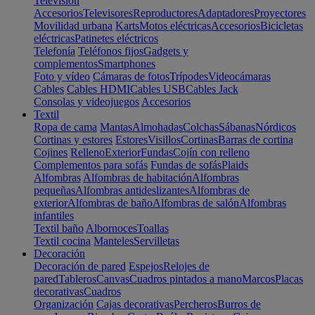
Televisión
Accesorios
Televisores
Reproductores
Adaptadores
Proyectores
Movilidad urbana
Karts
Motos eléctricas
Accesorios
Bicicletas
eléctricas
Patinetes eléctricos
Telefonía
Teléfonos fijos
Gadgets y
complementos
Smartphones
Foto y vídeo
Cámaras de fotos
Trípodes
Videocámaras
Cables
Cables HDMI
Cables USB
Cables Jack
Consolas y videojuegos
Accesorios
Textil
Ropa de cama
Mantas
Almohadas
Colchas
Sábanas
Nórdicos
Cortinas y estores
Estores
Visillos
Cortinas
Barras de cortina
Cojines
Relleno
Exterior
Fundas
Cojín con relleno
Complementos para sofás
Fundas de sofás
Plaids
Alfombras
Alfombras de habitación
Alfombras
pequeñas
Alfombras antideslizantes
Alfombras de
exterior
Alfombras de baño
Alfombras de salón
Alfombras
infantiles
Textil baño
Albornoces
Toallas
Textil cocina
Manteles
Servilletas
Decoración
Decoración de pared
Espejos
Relojes de
pared
Tableros
Canvas
Cuadros pintados a mano
Marcos
Placas
decorativas
Cuadros
Organización
Cajas decorativas
Percheros
Burros de