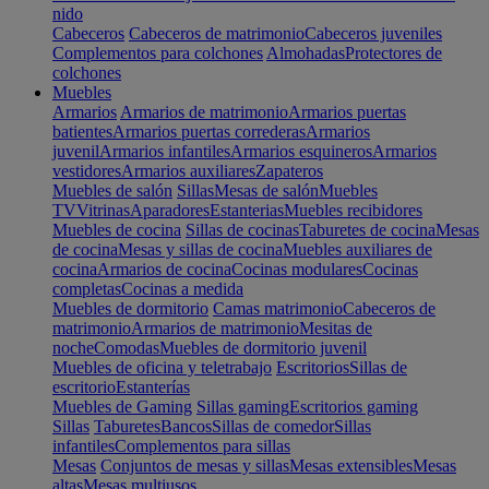
nido
Cabeceros
Cabeceros de matrimonio
Cabeceros juveniles
Complementos para colchones
Almohadas
Protectores de
colchones
Muebles
Armarios
Armarios de matrimonio
Armarios puertas
batientes
Armarios puertas correderas
Armarios
juvenil
Armarios infantiles
Armarios esquineros
Armarios
vestidores
Armarios auxiliares
Zapateros
Muebles de salón
Sillas
Mesas de salón
Muebles
TV
Vitrinas
Aparadores
Estanterias
Muebles recibidores
Muebles de cocina
Sillas de cocinas
Taburetes de cocina
Mesas
de cocina
Mesas y sillas de cocina
Muebles auxiliares de
cocina
Armarios de cocina
Cocinas modulares
Cocinas
completas
Cocinas a medida
Muebles de dormitorio
Camas matrimonio
Cabeceros de
matrimonio
Armarios de matrimonio
Mesitas de
noche
Comodas
Muebles de dormitorio juvenil
Muebles de oficina y teletrabajo
Escritorios
Sillas de
escritorio
Estanterías
Muebles de Gaming
Sillas gaming
Escritorios gaming
Sillas
Taburetes
Bancos
Sillas de comedor
Sillas
infantiles
Complementos para sillas
Mesas
Conjuntos de mesas y sillas
Mesas extensibles
Mesas
altas
Mesas multiusos