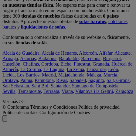
en nuestras tiendas física.
No esperes más para crear o renovar tu
hogar y transformarlo en un espacio con mucho estilo. Conforama
tiene 300
tiendas de muebles
físicas distribuidas en
6 países
distintos. Aproveche nuestras ofertas de
sofas baratos
,
colchones
baratos
y
liquidaciones de sofas
.
Conforama solo comercializa a través de su website o, físicamente,
en sus
tiendas de sofás
.
Alcalá de Guadaíra
,
Alcalá de Henares
,
Alcorcón
,
Alfafar
,
Alicante
,
Arinaga
,
Asturias
,
Badalona
,
Barakaldo
,
Barcelona
,
Burjassot
,
Castellón
,
Chafiras
,
Cordoba
,
Elche
,
Finestrat
,
Granada
,
Huércal de
Almería
,
La Coruña
,
La Laguna
,
La Zenia
,
Lanzarote
,
León
,
Lleida
,
Los Barrios
,
Madrid
,
Majadahonda
,
Málaga
,
Murcia
,
Orotava
,
Palma
,
Pamplona
,
Rivas
,
Sabadell
,
Sagunto
,
Salt, Girona
,
San Sebastian
,
Sant Boi
,
Santander
,
Santiago de Compostela
,
Sevilla
,
Tamaraceite
,
Terrassa
,
Viana
,
Vilanova i la Geltrú
,
Zaragoza
Ver más >>
© Conforama
Términos y Condiciones
Política de privacidad
Política de cookies
Configuración de Cookies