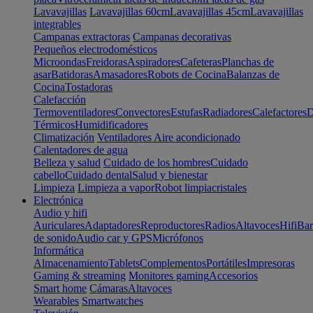
Lavavajillas
Lavavajillas 60cm
Lavavajillas 45cm
Lavavajillas
integrables
Campanas extractoras
Campanas decorativas
Pequeños electrodomésticos
Microondas
Freidoras
Aspiradores
Cafeteras
Planchas de
asar
Batidoras
Amasadores
Robots de Cocina
Balanzas de
Cocina
Tostadoras
Calefacción
Termoventiladores
Convectores
Estufas
Radiadores
Calefactores
D
Térmicos
Humidificadores
Climatización
Ventiladores
Aire acondicionado
Calentadores de agua
Belleza y salud
Cuidado de los hombres
Cuidado
cabello
Cuidado dental
Salud y bienestar
Limpieza
Limpieza a vapor
Robot limpiacristales
Electrónica
Audio y hifi
Auriculares
Adaptadores
Reproductores
Radios
Altavoces
Hifi
Bar
de sonido
Audio car y GPS
Micrófonos
Informática
Almacenamiento
Tablets
Complementos
Portátiles
Impresoras
Gaming & streaming
Monitores gaming
Accesorios
Smart home
Cámaras
Altavoces
Wearables
Smartwatches