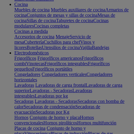
Cocina
Muebles de cocina
Muebles auxiliares de cocina
Armarios de
cocina
Conjuntos de mesas y sillas de cocina
Mesas de
cocina
Sillas de cocina
Taburetes de cocina
Cocinas
modulares
Cocinas completas
Cocinas a medida
Accesorios de cocina
Menaje
Servicio de
mesa
Cubertería
Cuchillos para chef
Vinos y
licores
Botellas
Utensilios de cocina
Vajilla
Bandejas
Electrodomésticos
Frigoríficos
Frigoríficos americanos
Frigoríficos
combi
Vinotecas
Frigoríficos integrables
Frigoríficos
pequeños
Frigoríficos portátiles
Congeladores
Congeladores verticales
Congeladores
horizontales
Lavadoras
Lavadoras de carga frontal
Lavadoras de carga
superior
Lavadoras - Secadoras
Lavadoras
integrables
Lavadoras por kg
Secadoras
Lavadoras - Secadoras
Secadoras con bomba de
calor
Secadoras de condensación
Secadoras de
evacuación
Secadoras por Kg
Hornos
Conjunto de horno y placa
Hornos
convencionales
Hornos pirolíticos
Hornos multifunción
Placas de cocina
Conjunto de horno y
placa
Vitrocerámica
Placas de inducción
Placas de gas