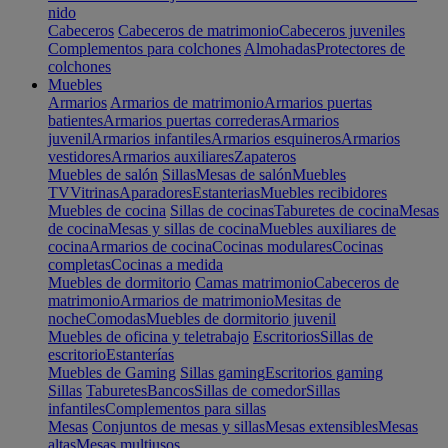
nido
Cabeceros
Cabeceros de matrimonio
Cabeceros juveniles
Complementos para colchones
Almohadas
Protectores de
colchones
Muebles
Armarios
Armarios de matrimonio
Armarios puertas
batientes
Armarios puertas correderas
Armarios
juvenil
Armarios infantiles
Armarios esquineros
Armarios
vestidores
Armarios auxiliares
Zapateros
Muebles de salón
Sillas
Mesas de salón
Muebles
TV
Vitrinas
Aparadores
Estanterias
Muebles recibidores
Muebles de cocina
Sillas de cocinas
Taburetes de cocina
Mesas
de cocina
Mesas y sillas de cocina
Muebles auxiliares de
cocina
Armarios de cocina
Cocinas modulares
Cocinas
completas
Cocinas a medida
Muebles de dormitorio
Camas matrimonio
Cabeceros de
matrimonio
Armarios de matrimonio
Mesitas de
noche
Comodas
Muebles de dormitorio juvenil
Muebles de oficina y teletrabajo
Escritorios
Sillas de
escritorio
Estanterías
Muebles de Gaming
Sillas gaming
Escritorios gaming
Sillas
Taburetes
Bancos
Sillas de comedor
Sillas
infantiles
Complementos para sillas
Mesas
Conjuntos de mesas y sillas
Mesas extensibles
Mesas
altas
Mesas multiusos