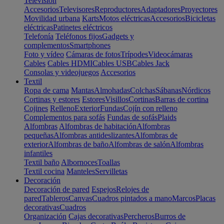
Televisión
Accesorios
Televisores
Reproductores
Adaptadores
Proyectores
Movilidad urbana
Karts
Motos eléctricas
Accesorios
Bicicletas
eléctricas
Patinetes eléctricos
Telefonía
Teléfonos fijos
Gadgets y
complementos
Smartphones
Foto y vídeo
Cámaras de fotos
Trípodes
Videocámaras
Cables
Cables HDMI
Cables USB
Cables Jack
Consolas y videojuegos
Accesorios
Textil
Ropa de cama
Mantas
Almohadas
Colchas
Sábanas
Nórdicos
Cortinas y estores
Estores
Visillos
Cortinas
Barras de cortina
Cojines
Relleno
Exterior
Fundas
Cojín con relleno
Complementos para sofás
Fundas de sofás
Plaids
Alfombras
Alfombras de habitación
Alfombras
pequeñas
Alfombras antideslizantes
Alfombras de
exterior
Alfombras de baño
Alfombras de salón
Alfombras
infantiles
Textil baño
Albornoces
Toallas
Textil cocina
Manteles
Servilletas
Decoración
Decoración de pared
Espejos
Relojes de
pared
Tableros
Canvas
Cuadros pintados a mano
Marcos
Placas
decorativas
Cuadros
Organización
Cajas decorativas
Percheros
Burros de