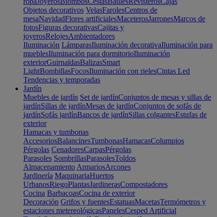
ropa
Joyeros
Biombos
Cestas
Baúles
Revisteros
Cajas
Objetos decorativos
Velas
Faroles
Centros de
mesa
Navidad
Flores artificiales
Maceteros
Jarrones
Marcos de
fotos
Figuras decorativas
Cajitas y
joyeros
Relojes
Ambientadores
Iluminación
Lámparas
Iluminación decorativa
Iluminación para
muebles
Iluminación para dormitorio
Iluminación
exterior
Guirnaldas
Balizas
Smart
Light
Bombillas
Focos
Iluminación con rieles
Cintas Led
Tendencias y temporadas
Jardín
Muebles de jardín
Set de jardín
Conjuntos de mesas y sillas de
jardín
Sillas de jardín
Mesas de jardín
Conjuntos de sofás de
jardín
Sofás jardín
Bancos de jardín
Sillas colgantes
Estufas de
exterior
Hamacas y tumbonas
Accesorios
Balancines
Tumbonas
Hamacas
Columpios
Pérgolas
Cenadores
Carpas
Pérgolas
Parasoles
Sombrillas
Parasoles
Toldos
Almacenamiento
Armarios
Arcones
Jardinería
Maquinaria
Huertos
Urbanos
Riego
Plantas
Jardineras
Compostadores
Cocina
Barbacoas
Cocina de exterior
Decoración
Grifos y fuentes
Estatuas
Macetas
Termómetros y
estaciones metereológicas
Paneles
Cesped Artificial