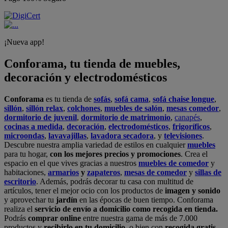
¡Nueva app!
Conforama, tu tienda de muebles,
decoración y electrodomésticos
Conforama
es tu tienda de
sofás
,
sofá cama
,
sofá chaise longue
,
sillón
,
sillón relax
,
colchones
,
muebles de salón
,
mesas comedor
,
dormitorio de juvenil
,
dormitorio de matrimonio
,
canapés
,
cocinas a medida
,
decoración
,
electrodomésticos
,
frigoríficos
,
microondas
,
lavavajillas
,
lavadora secadora
, y
televisiones
.
Descubre nuestra amplia variedad de estilos en cualquier
muebles
para tu hogar,
con los mejores precios y promociones
. Crea el
espacio en el que vives gracias a nuestros
muebles de comedor
y
habitaciones,
armarios
y
zapateros
,
mesas de comedor
y
sillas de
escritorio
. Además, podrás decorar tu casa con multitud de
artículos, tener el mejor ocio con los productos de
imagen y sonido
y aprovechar tu
jardín
en las épocas de buen tiempo. Conforama
realiza el
servicio de envío a domicilio como recogida en tienda.
Podrás
comprar online
entre nuestra gama de más de 7.000
productos y
recibirlo en tu domicilio
, o bien con
recogida gratis