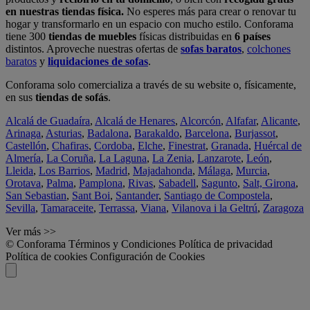
en nuestras tiendas física.
No esperes más para crear o renovar tu
hogar y transformarlo en un espacio con mucho estilo. Conforama
tiene 300
tiendas de muebles
físicas distribuidas en
6 países
distintos. Aproveche nuestras ofertas de
sofas baratos
,
colchones
baratos
y
liquidaciones de sofas
.
Conforama solo comercializa a través de su website o, físicamente,
en sus
tiendas de sofás
.
Alcalá de Guadaíra
,
Alcalá de Henares
,
Alcorcón
,
Alfafar
,
Alicante
,
Arinaga
,
Asturias
,
Badalona
,
Barakaldo
,
Barcelona
,
Burjassot
,
Castellón
,
Chafiras
,
Cordoba
,
Elche
,
Finestrat
,
Granada
,
Huércal de
Almería
,
La Coruña
,
La Laguna
,
La Zenia
,
Lanzarote
,
León
,
Lleida
,
Los Barrios
,
Madrid
,
Majadahonda
,
Málaga
,
Murcia
,
Orotava
,
Palma
,
Pamplona
,
Rivas
,
Sabadell
,
Sagunto
,
Salt, Girona
,
San Sebastian
,
Sant Boi
,
Santander
,
Santiago de Compostela
,
Sevilla
,
Tamaraceite
,
Terrassa
,
Viana
,
Vilanova i la Geltrú
,
Zaragoza
Ver más >>
© Conforama
Términos y Condiciones
Política de privacidad
Política de cookies
Configuración de Cookies