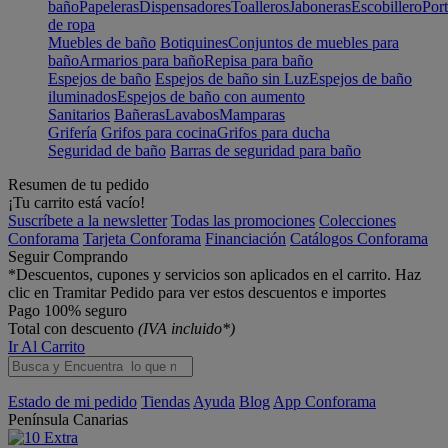
baño
Papeleras
Dispensadores
Toalleros
Jaboneras
Escobillero
Port
de ropa
Muebles de baño
Botiquines
Conjuntos de muebles para
baño
Armarios para baño
Repisa para baño
Espejos de baño
Espejos de baño sin Luz
Espejos de baño
iluminados
Espejos de baño con aumento
Sanitarios
Bañeras
Lavabos
Mamparas
Grifería
Grifos para cocina
Grifos para ducha
Seguridad de baño
Barras de seguridad para baño
Resumen de tu pedido
¡Tu carrito está vacío!
Suscríbete a la newsletter
Todas las promociones
Colecciones
Conforama
Tarjeta Conforama
Financiación
Catálogos Conforama
Seguir Comprando
*Descuentos, cupones y servicios son aplicados en el carrito. Haz
clic en Tramitar Pedido para ver estos descuentos e importes
Pago 100% seguro
Total con descuento
(IVA incluido*)
Ir Al Carrito
Estado de mi pedido
Tiendas
Ayuda
Blog
App Conforama
Península
Canarias