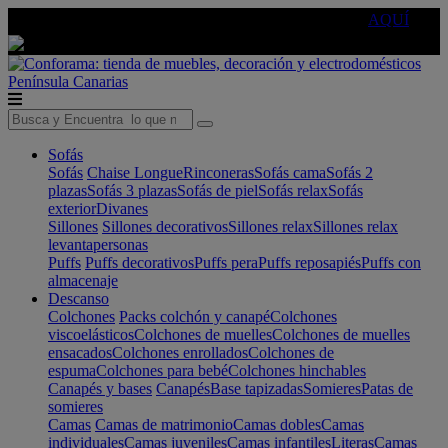
🔵Cambia tu electro con
-10% EXTRA
de descuento ☑️
AQUÍ
Península
Canarias
Sofás
Sofás
Chaise Longue
Rinconeras
Sofás cama
Sofás 2
plazas
Sofás 3 plazas
Sofás de piel
Sofás relax
Sofás
exterior
Divanes
Sillones
Sillones decorativos
Sillones relax
Sillones relax
levantapersonas
Puffs
Puffs decorativos
Puffs pera
Puffs reposapiés
Puffs con
almacenaje
Descanso
Colchones
Packs colchón y canapé
Colchones
viscoelásticos
Colchones de muelles
Colchones de muelles
ensacados
Colchones enrollados
Colchones de
espuma
Colchones para bebé
Colchones hinchables
Canapés y bases
Canapés
Base tapizadas
Somieres
Patas de
somieres
Camas
Camas de matrimonio
Camas dobles
Camas
individuales
Camas juveniles
Camas infantiles
Literas
Camas