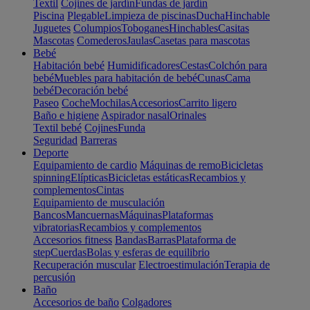
Textil
Cojines de jardín
Fundas de jardín
Piscina
Plegable
Limpieza de piscinas
Ducha
Hinchable
Juguetes
Columpios
Toboganes
Hinchables
Casitas
Mascotas
Comederos
Jaulas
Casetas para mascotas
Bebé
Habitación bebé
Humidificadores
Cestas
Colchón para
bebé
Muebles para habitación de bebé
Cunas
Cama
bebé
Decoración bebé
Paseo
Coche
Mochilas
Accesorios
Carrito ligero
Baño e higiene
Aspirador nasal
Orinales
Textil bebé
Cojines
Funda
Seguridad
Barreras
Deporte
Equipamiento de cardio
Máquinas de remo
Bicicletas
spinning
Elípticas
Bicicletas estáticas
Recambios y
complementos
Cintas
Equipamiento de musculación
Bancos
Mancuernas
Máquinas
Plataformas
vibratorias
Recambios y complementos
Accesorios fitness
Bandas
Barras
Plataforma de
step
Cuerdas
Bolas y esferas de equilibrio
Recuperación muscular
Electroestimulación
Terapia de
percusión
Baño
Accesorios de baño
Colgadores