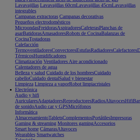
Lavavajillas
Lavavajillas 60cm
Lavavajillas 45cm
Lavavajillas
integrables
Campanas extractoras
Campanas decorativas
Pequeños electrodomésticos
Microondas
Freidoras
Aspiradores
Cafeteras
Planchas de
asar
Batidoras
Amasadores
Robots de Cocina
Balanzas de
Cocina
Tostadoras
Calefacción
Termoventiladores
Convectores
Estufas
Radiadores
Calefactores
D
Térmicos
Humidificadores
Climatización
Ventiladores
Aire acondicionado
Calentadores de agua
Belleza y salud
Cuidado de los hombres
Cuidado
cabello
Cuidado dental
Salud y bienestar
Limpieza
Limpieza a vapor
Robot limpiacristales
Electrónica
Audio y hifi
Auriculares
Adaptadores
Reproductores
Radios
Altavoces
Hifi
Bar
de sonido
Audio car y GPS
Micrófonos
Informática
Almacenamiento
Tablets
Complementos
Portátiles
Impresoras
Gaming & streaming
Monitores gaming
Accesorios
Smart home
Cámaras
Altavoces
Wearables
Smartwatches