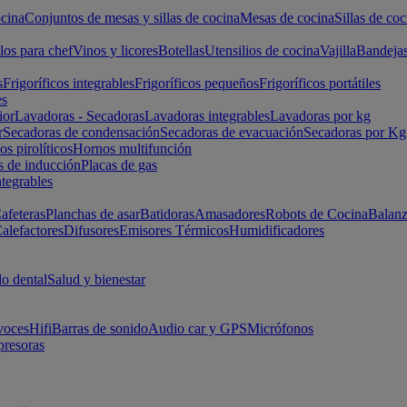
cina
Conjuntos de mesas y sillas de cocina
Mesas de cocina
Sillas de coc
los para chef
Vinos y licores
Botellas
Utensilios de cocina
Vajilla
Bandeja
s
Frigoríficos integrables
Frigoríficos pequeños
Frigoríficos portátiles
es
ior
Lavadoras - Secadoras
Lavadoras integrables
Lavadoras por kg
r
Secadoras de condensación
Secadoras de evacuación
Secadoras por Kg
s pirolíticos
Hornos multifunción
s de inducción
Placas de gas
ntegrables
afeteras
Planchas de asar
Batidoras
Amasadores
Robots de Cocina
Balanz
alefactores
Difusores
Emisores Térmicos
Humidificadores
o dental
Salud y bienestar
voces
Hifi
Barras de sonido
Audio car y GPS
Micrófonos
presoras