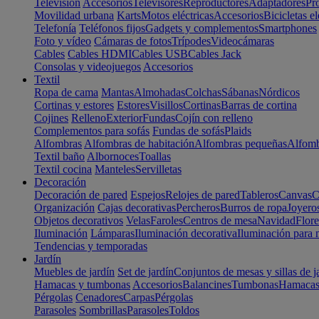
Televisión
Accesorios
Televisores
Reproductores
Adaptadores
Pr
Movilidad urbana
Karts
Motos eléctricas
Accesorios
Bicicletas el
Telefonía
Teléfonos fijos
Gadgets y complementos
Smartphones
Foto y vídeo
Cámaras de fotos
Trípodes
Videocámaras
Cables
Cables HDMI
Cables USB
Cables Jack
Consolas y videojuegos
Accesorios
Textil
Ropa de cama
Mantas
Almohadas
Colchas
Sábanas
Nórdicos
Cortinas y estores
Estores
Visillos
Cortinas
Barras de cortina
Cojines
Relleno
Exterior
Fundas
Cojín con relleno
Complementos para sofás
Fundas de sofás
Plaids
Alfombras
Alfombras de habitación
Alfombras pequeñas
Alfomb
Textil baño
Albornoces
Toallas
Textil cocina
Manteles
Servilletas
Decoración
Decoración de pared
Espejos
Relojes de pared
Tableros
Canvas
C
Organización
Cajas decorativas
Percheros
Burros de ropa
Joyero
Objetos decorativos
Velas
Faroles
Centros de mesa
Navidad
Flore
Iluminación
Lámparas
Iluminación decorativa
Iluminación para 
Tendencias y temporadas
Jardín
Muebles de jardín
Set de jardín
Conjuntos de mesas y sillas de j
Hamacas y tumbonas
Accesorios
Balancines
Tumbonas
Hamaca
Pérgolas
Cenadores
Carpas
Pérgolas
Parasoles
Sombrillas
Parasoles
Toldos