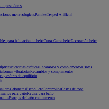
ompostadores
aciones metereológicas
Paneles
Cesped Artificial
les para habitación de bebé
Cunas
Cama bebé
Decoración bebé
lípticas
Bicicletas estáticas
Recambios y complementos
Cintas
taformas vibratorias
Recambios y complementos
s y esferas de equilibrio
ón
alleros
Jaboneras
Escobillero
Portarrollos
Cestas de ropa
marios para baño
Repisa para baño
inados
Espejos de baño con aumento