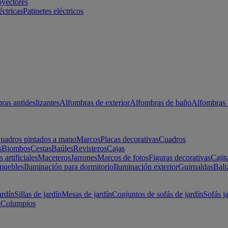
oyectores
éctricas
Patinetes eléctricos
ras antideslizantes
Alfombras de exterior
Alfombras de baño
Alfombras 
uadros pintados a mano
Marcos
Placas decorativas
Cuadros
s
Biombos
Cestas
Baúles
Revisteros
Cajas
s artificiales
Maceteros
Jarrones
Marcos de fotos
Figuras decorativas
Cajit
muebles
Iluminación para dormitorio
Iluminación exterior
Guirnaldas
Bali
ardín
Sillas de jardín
Mesas de jardín
Conjuntos de sofás de jardín
Sofás j
s
Columpios