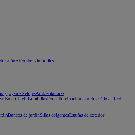
de salón
Alfombras infantiles
as y joyeros
Relojes
Ambientadores
zas
Smart Light
Bombillas
Focos
Iluminación con rieles
Cintas Led
ardín
Bancos de jardín
Sillas colgantes
Estufas de exterior