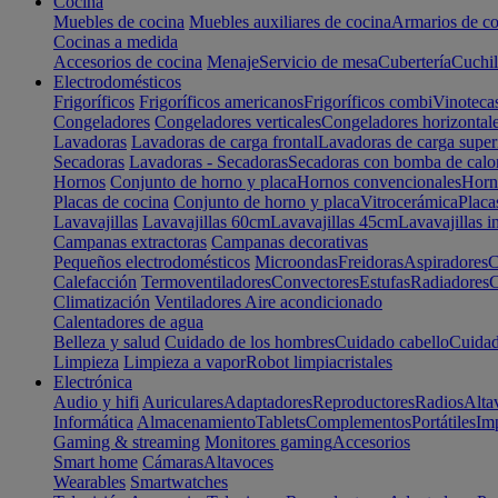
Cocina
Muebles de cocina
Muebles auxiliares de cocina
Armarios de co
Cocinas a medida
Accesorios de cocina
Menaje
Servicio de mesa
Cubertería
Cuchil
Electrodomésticos
Frigoríficos
Frigoríficos americanos
Frigoríficos combi
Vinoteca
Congeladores
Congeladores verticales
Congeladores horizontal
Lavadoras
Lavadoras de carga frontal
Lavadoras de carga super
Secadoras
Lavadoras - Secadoras
Secadoras con bomba de calo
Hornos
Conjunto de horno y placa
Hornos convencionales
Horno
Placas de cocina
Conjunto de horno y placa
Vitrocerámica
Placa
Lavavajillas
Lavavajillas 60cm
Lavavajillas 45cm
Lavavajillas i
Campanas extractoras
Campanas decorativas
Pequeños electrodomésticos
Microondas
Freidoras
Aspiradores
C
Calefacción
Termoventiladores
Convectores
Estufas
Radiadores
C
Climatización
Ventiladores
Aire acondicionado
Calentadores de agua
Belleza y salud
Cuidado de los hombres
Cuidado cabello
Cuidad
Limpieza
Limpieza a vapor
Robot limpiacristales
Electrónica
Audio y hifi
Auriculares
Adaptadores
Reproductores
Radios
Alta
Informática
Almacenamiento
Tablets
Complementos
Portátiles
Im
Gaming & streaming
Monitores gaming
Accesorios
Smart home
Cámaras
Altavoces
Wearables
Smartwatches