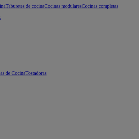
ina
Taburetes de cocina
Cocinas modulares
Cocinas completas
s
as de Cocina
Tostadoras