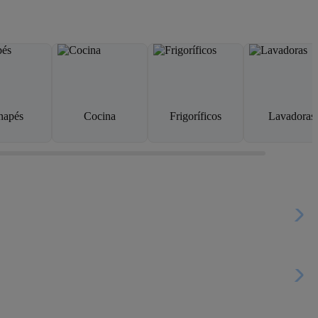
napés
Cocina
Frigoríficos
Lavadoras