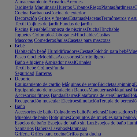
Almacenamiento
Armarios
Arcones
Jardinería
Maquinaria
Huertos Urbanos
Riego
Plantas
Jardineras
C
Cocina
Barbacoas
Cocina de exterior
Decoración
Grifos y fuentes
Estatuas
Macetas
Termómetros y est
Textil
Cojines de jardín
Fundas de jardín
Piscina
Plegable
Limpieza de piscinas
Ducha
Hinchable
Juguetes
Columpios
Toboganes
Hinchables
Casitas
Mascotas
Comederos
Jaulas
Casetas para mascotas
Bebé
Habitación bebé
Humidificadores
Cestas
Colchón para bebé
Mueb
Paseo
Coche
Mochilas
Accesorios
Carrito ligero
Baño e higiene
Aspirador nasal
Orinales
Textil bebé
Cojines
Funda
Seguridad
Barreras
Deporte
Equipamiento de cardio
Máquinas de remo
Bicicletas spinning
E
Equipamiento de musculación
Bancos
Mancuernas
Máquinas
Pla
Accesorios fitness
Bandas
Barras
Plataforma de step
Cuerdas
Bola
Recuperación muscular
Electroestimulación
Terapia de percusi
Baño
Accesorios de baño
Colgadores baño
Papeleras
Dispensadores
To
Muebles de baño
Botiquines
Conjuntos de muebles para baño
Ar
Espejos de baño
Espejos de baño sin Luz
Espejos de baño ilum
Sanitarios
Bañeras
Lavabos
Mamparas
Grifería
Grifos para cocina
Grifos para ducha