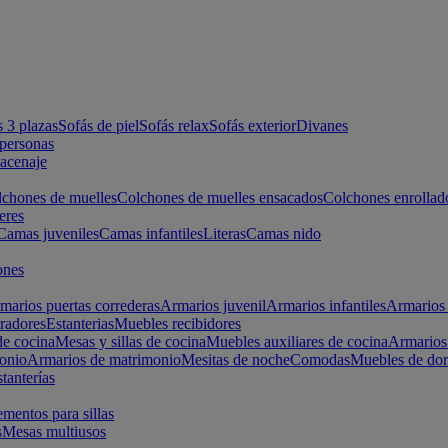
s 3 plazas
Sofás de piel
Sofás relax
Sofás exterior
Divanes
apersonas
macenaje
chones de muelles
Colchones de muelles ensacados
Colchones enrollad
eres
Camas juveniles
Camas infantiles
Literas
Camas nido
ones
marios puertas correderas
Armarios juvenil
Armarios infantiles
Armarios 
radores
Estanterias
Muebles recibidores
e cocina
Mesas y sillas de cocina
Muebles auxiliares de cocina
Armarios
onio
Armarios de matrimonio
Mesitas de noche
Comodas
Muebles de dor
tanterías
entos para sillas
s
Mesas multiusos