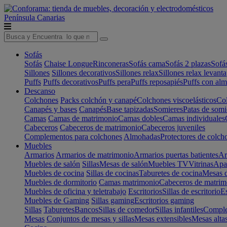
Península
Canarias
Sofás
Sofás
Chaise Longue
Rinconeras
Sofás cama
Sofás 2 plazas
Sofá
Sillones
Sillones decorativos
Sillones relax
Sillones relax levant
Puffs
Puffs decorativos
Puffs pera
Puffs reposapiés
Puffs con al
Descanso
Colchones
Packs colchón y canapé
Colchones viscoelásticos
Col
Canapés y bases
Canapés
Base tapizadas
Somieres
Patas de somi
Camas
Camas de matrimonio
Camas dobles
Camas individuales
Cabeceros
Cabeceros de matrimonio
Cabeceros juveniles
Complementos para colchones
Almohadas
Protectores de colch
Muebles
Armarios
Armarios de matrimonio
Armarios puertas batientes
Ar
Muebles de salón
Sillas
Mesas de salón
Muebles TV
Vitrinas
Apa
Muebles de cocina
Sillas de cocinas
Taburetes de cocina
Mesas d
Muebles de dormitorio
Camas matrimonio
Cabeceros de matrim
Muebles de oficina y teletrabajo
Escritorios
Sillas de escritorio
Es
Muebles de Gaming
Sillas gaming
Escritorios gaming
Sillas
Taburetes
Bancos
Sillas de comedor
Sillas infantiles
Complem
Mesas
Conjuntos de mesas y sillas
Mesas extensibles
Mesas alta