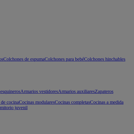
os
Colchones de espuma
Colchones para bebé
Colchones hinchables
esquineros
Armarios vestidores
Armarios auxiliares
Zapateros
 de cocina
Cocinas modulares
Cocinas completas
Cocinas a medida
mitorio juvenil