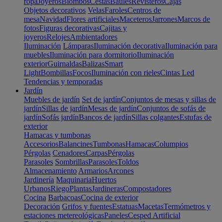
ropa
Joyeros
Biombos
Cestas
Baúles
Revisteros
Cajas
Objetos decorativos
Velas
Faroles
Centros de
mesa
Navidad
Flores artificiales
Maceteros
Jarrones
Marcos de
fotos
Figuras decorativas
Cajitas y
joyeros
Relojes
Ambientadores
Iluminación
Lámparas
Iluminación decorativa
Iluminación para
muebles
Iluminación para dormitorio
Iluminación
exterior
Guirnaldas
Balizas
Smart
Light
Bombillas
Focos
Iluminación con rieles
Cintas Led
Tendencias y temporadas
Jardín
Muebles de jardín
Set de jardín
Conjuntos de mesas y sillas de
jardín
Sillas de jardín
Mesas de jardín
Conjuntos de sofás de
jardín
Sofás jardín
Bancos de jardín
Sillas colgantes
Estufas de
exterior
Hamacas y tumbonas
Accesorios
Balancines
Tumbonas
Hamacas
Columpios
Pérgolas
Cenadores
Carpas
Pérgolas
Parasoles
Sombrillas
Parasoles
Toldos
Almacenamiento
Armarios
Arcones
Jardinería
Maquinaria
Huertos
Urbanos
Riego
Plantas
Jardineras
Compostadores
Cocina
Barbacoas
Cocina de exterior
Decoración
Grifos y fuentes
Estatuas
Macetas
Termómetros y
estaciones metereológicas
Paneles
Cesped Artificial