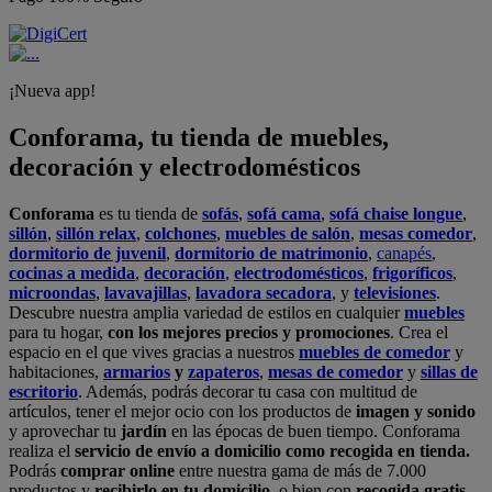
¡Nueva app!
Conforama, tu tienda de muebles,
decoración y electrodomésticos
Conforama
es tu tienda de
sofás
,
sofá cama
,
sofá chaise longue
,
sillón
,
sillón relax
,
colchones
,
muebles de salón
,
mesas comedor
,
dormitorio de juvenil
,
dormitorio de matrimonio
,
canapés
,
cocinas a medida
,
decoración
,
electrodomésticos
,
frigoríficos
,
microondas
,
lavavajillas
,
lavadora secadora
, y
televisiones
.
Descubre nuestra amplia variedad de estilos en cualquier
muebles
para tu hogar,
con los mejores precios y promociones
. Crea el
espacio en el que vives gracias a nuestros
muebles de comedor
y
habitaciones,
armarios
y
zapateros
,
mesas de comedor
y
sillas de
escritorio
. Además, podrás decorar tu casa con multitud de
artículos, tener el mejor ocio con los productos de
imagen y sonido
y aprovechar tu
jardín
en las épocas de buen tiempo. Conforama
realiza el
servicio de envío a domicilio como recogida en tienda.
Podrás
comprar online
entre nuestra gama de más de 7.000
productos y
recibirlo en tu domicilio
, o bien con
recogida gratis