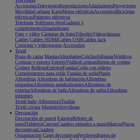
Televisión
Accesorios
Televisores
Reproductores
Adaptadores
Proyectores
Movilidad urbana
Karts
Motos eléctricas
Accesorios
Bicicletas
eléctricas
Patinetes eléctricos
Telefonía
Teléfonos fijos
Gadgets y
complementos
Smartphones
Foto y vídeo
Cámaras de fotos
Trípodes
Videocámaras
Cables
Cables HDMI
Cables USB
Cables Jack
Consolas y videojuegos
Accesorios
Textil
Ropa de cama
Mantas
Almohadas
Colchas
Sábanas
Nórdicos
Cortinas y estores
Estores
Visillos
Cortinas
Barras de cortina
Cojines
Relleno
Exterior
Fundas
Cojín con relleno
Complementos para sofás
Fundas de sofás
Plaids
Alfombras
Alfombras de habitación
Alfombras
pequeñas
Alfombras antideslizantes
Alfombras de
exterior
Alfombras de baño
Alfombras de salón
Alfombras
infantiles
Textil baño
Albornoces
Toallas
Textil cocina
Manteles
Servilletas
Decoración
Decoración de pared
Espejos
Relojes de
pared
Tableros
Canvas
Cuadros pintados a mano
Marcos
Placas
decorativas
Cuadros
Organización
Cajas decorativas
Percheros
Burros de