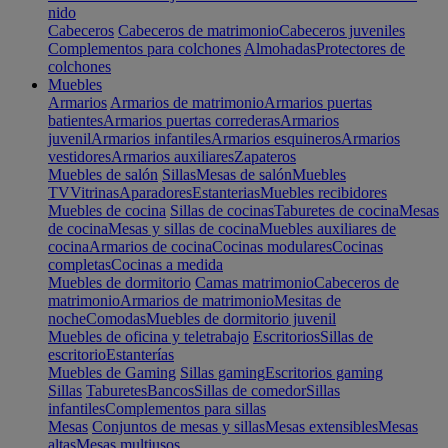
nido
Cabeceros
Cabeceros de matrimonio
Cabeceros juveniles
Complementos para colchones
Almohadas
Protectores de
colchones
Muebles
Armarios
Armarios de matrimonio
Armarios puertas
batientes
Armarios puertas correderas
Armarios
juvenil
Armarios infantiles
Armarios esquineros
Armarios
vestidores
Armarios auxiliares
Zapateros
Muebles de salón
Sillas
Mesas de salón
Muebles
TV
Vitrinas
Aparadores
Estanterias
Muebles recibidores
Muebles de cocina
Sillas de cocinas
Taburetes de cocina
Mesas
de cocina
Mesas y sillas de cocina
Muebles auxiliares de
cocina
Armarios de cocina
Cocinas modulares
Cocinas
completas
Cocinas a medida
Muebles de dormitorio
Camas matrimonio
Cabeceros de
matrimonio
Armarios de matrimonio
Mesitas de
noche
Comodas
Muebles de dormitorio juvenil
Muebles de oficina y teletrabajo
Escritorios
Sillas de
escritorio
Estanterías
Muebles de Gaming
Sillas gaming
Escritorios gaming
Sillas
Taburetes
Bancos
Sillas de comedor
Sillas
infantiles
Complementos para sillas
Mesas
Conjuntos de mesas y sillas
Mesas extensibles
Mesas
altas
Mesas multiusos