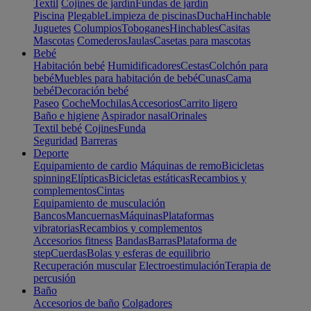
Textil
Cojines de jardín
Fundas de jardín
Piscina
Plegable
Limpieza de piscinas
Ducha
Hinchable
Juguetes
Columpios
Toboganes
Hinchables
Casitas
Mascotas
Comederos
Jaulas
Casetas para mascotas
Bebé
Habitación bebé
Humidificadores
Cestas
Colchón para
bebé
Muebles para habitación de bebé
Cunas
Cama
bebé
Decoración bebé
Paseo
Coche
Mochilas
Accesorios
Carrito ligero
Baño e higiene
Aspirador nasal
Orinales
Textil bebé
Cojines
Funda
Seguridad
Barreras
Deporte
Equipamiento de cardio
Máquinas de remo
Bicicletas
spinning
Elípticas
Bicicletas estáticas
Recambios y
complementos
Cintas
Equipamiento de musculación
Bancos
Mancuernas
Máquinas
Plataformas
vibratorias
Recambios y complementos
Accesorios fitness
Bandas
Barras
Plataforma de
step
Cuerdas
Bolas y esferas de equilibrio
Recuperación muscular
Electroestimulación
Terapia de
percusión
Baño
Accesorios de baño
Colgadores