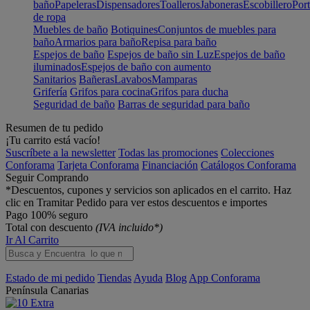
baño
Papeleras
Dispensadores
Toalleros
Jaboneras
Escobillero
Port
de ropa
Muebles de baño
Botiquines
Conjuntos de muebles para
baño
Armarios para baño
Repisa para baño
Espejos de baño
Espejos de baño sin Luz
Espejos de baño
iluminados
Espejos de baño con aumento
Sanitarios
Bañeras
Lavabos
Mamparas
Grifería
Grifos para cocina
Grifos para ducha
Seguridad de baño
Barras de seguridad para baño
Resumen de tu pedido
¡Tu carrito está vacío!
Suscríbete a la newsletter
Todas las promociones
Colecciones
Conforama
Tarjeta Conforama
Financiación
Catálogos Conforama
Seguir Comprando
*Descuentos, cupones y servicios son aplicados en el carrito. Haz
clic en Tramitar Pedido para ver estos descuentos e importes
Pago 100% seguro
Total con descuento
(IVA incluido*)
Ir Al Carrito
Estado de mi pedido
Tiendas
Ayuda
Blog
App Conforama
Península
Canarias