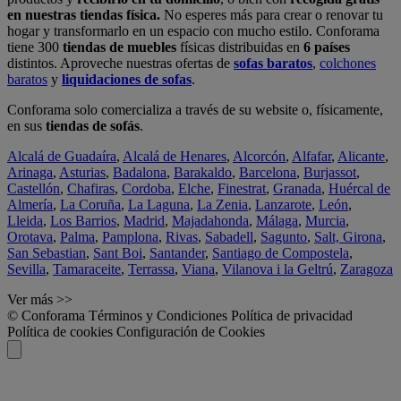
en nuestras tiendas física.
No esperes más para crear o renovar tu
hogar y transformarlo en un espacio con mucho estilo. Conforama
tiene 300
tiendas de muebles
físicas distribuidas en
6 países
distintos. Aproveche nuestras ofertas de
sofas baratos
,
colchones
baratos
y
liquidaciones de sofas
.
Conforama solo comercializa a través de su website o, físicamente,
en sus
tiendas de sofás
.
Alcalá de Guadaíra
,
Alcalá de Henares
,
Alcorcón
,
Alfafar
,
Alicante
,
Arinaga
,
Asturias
,
Badalona
,
Barakaldo
,
Barcelona
,
Burjassot
,
Castellón
,
Chafiras
,
Cordoba
,
Elche
,
Finestrat
,
Granada
,
Huércal de
Almería
,
La Coruña
,
La Laguna
,
La Zenia
,
Lanzarote
,
León
,
Lleida
,
Los Barrios
,
Madrid
,
Majadahonda
,
Málaga
,
Murcia
,
Orotava
,
Palma
,
Pamplona
,
Rivas
,
Sabadell
,
Sagunto
,
Salt, Girona
,
San Sebastian
,
Sant Boi
,
Santander
,
Santiago de Compostela
,
Sevilla
,
Tamaraceite
,
Terrassa
,
Viana
,
Vilanova i la Geltrú
,
Zaragoza
Ver más >>
© Conforama
Términos y Condiciones
Política de privacidad
Política de cookies
Configuración de Cookies