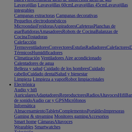
Lavavajillas
Lavavajillas 60cm
Lavavajillas 45cm
Lavavajillas
integrables
Campanas extractoras
Campanas decorativas
Pequeños electrodomésticos
Microondas
Freidoras
Aspiradores
Cafeteras
Planchas de
asar
Batidoras
Amasadores
Robots de Cocina
Balanzas de
Cocina
Tostadoras
Calefacción
Termoventiladores
Convectores
Estufas
Radiadores
Calefactores
D
Térmicos
Humidificadores
Climatización
Ventiladores
Aire acondicionado
Calentadores de agua
Belleza y salud
Cuidado de los hombres
Cuidado
cabello
Cuidado dental
Salud y bienestar
Limpieza
Limpieza a vapor
Robot limpiacristales
Electrónica
Audio y hifi
Auriculares
Adaptadores
Reproductores
Radios
Altavoces
Hifi
Bar
de sonido
Audio car y GPS
Micrófonos
Informática
Almacenamiento
Tablets
Complementos
Portátiles
Impresoras
Gaming & streaming
Monitores gaming
Accesorios
Smart home
Cámaras
Altavoces
Wearables
Smartwatches