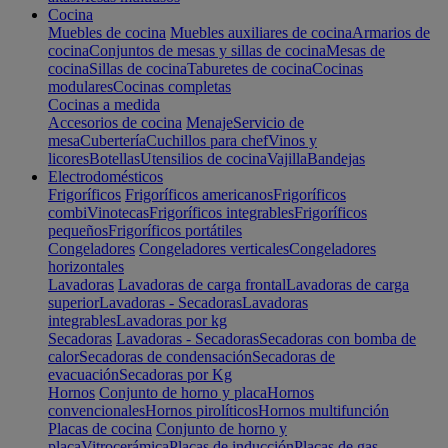
Cocina
Muebles de cocina
Muebles auxiliares de cocina
Armarios de
cocina
Conjuntos de mesas y sillas de cocina
Mesas de
cocina
Sillas de cocina
Taburetes de cocina
Cocinas
modulares
Cocinas completas
Cocinas a medida
Accesorios de cocina
Menaje
Servicio de
mesa
Cubertería
Cuchillos para chef
Vinos y
licores
Botellas
Utensilios de cocina
Vajilla
Bandejas
Electrodomésticos
Frigoríficos
Frigoríficos americanos
Frigoríficos
combi
Vinotecas
Frigoríficos integrables
Frigoríficos
pequeños
Frigoríficos portátiles
Congeladores
Congeladores verticales
Congeladores
horizontales
Lavadoras
Lavadoras de carga frontal
Lavadoras de carga
superior
Lavadoras - Secadoras
Lavadoras
integrables
Lavadoras por kg
Secadoras
Lavadoras - Secadoras
Secadoras con bomba de
calor
Secadoras de condensación
Secadoras de
evacuación
Secadoras por Kg
Hornos
Conjunto de horno y placa
Hornos
convencionales
Hornos pirolíticos
Hornos multifunción
Placas de cocina
Conjunto de horno y
placa
Vitrocerámica
Placas de inducción
Placas de gas