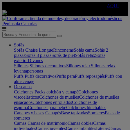
🔵Cambia tu electro con
-10% EXTRA
de descuento ☑️
AQUÍ
Península
Canarias
Sofás
Sofás
Chaise Longue
Rinconeras
Sofás cama
Sofás 2
plazas
Sofás 3 plazas
Sofás de piel
Sofás relax
Sofás
exterior
Divanes
Sillones
Sillones decorativos
Sillones relax
Sillones relax
levantapersonas
Puffs
Puffs decorativos
Puffs pera
Puffs reposapiés
Puffs con
almacenaje
Descanso
Colchones
Packs colchón y canapé
Colchones
viscoelásticos
Colchones de muelles
Colchones de muelles
ensacados
Colchones enrollados
Colchones de
espuma
Colchones para bebé
Colchones hinchables
Canapés y bases
Canapés
Base tapizadas
Somieres
Patas de
somieres
Camas
Camas de matrimonio
Camas dobles
Camas
individuales
Camas juveniles
Camas infantiles
Literas
Camas