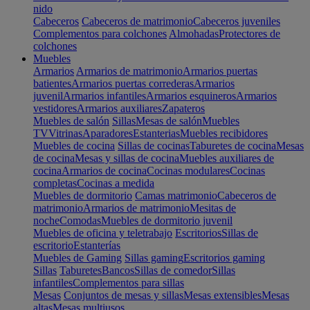
nido
Cabeceros
Cabeceros de matrimonio
Cabeceros juveniles
Complementos para colchones
Almohadas
Protectores de
colchones
Muebles
Armarios
Armarios de matrimonio
Armarios puertas
batientes
Armarios puertas correderas
Armarios
juvenil
Armarios infantiles
Armarios esquineros
Armarios
vestidores
Armarios auxiliares
Zapateros
Muebles de salón
Sillas
Mesas de salón
Muebles
TV
Vitrinas
Aparadores
Estanterias
Muebles recibidores
Muebles de cocina
Sillas de cocinas
Taburetes de cocina
Mesas
de cocina
Mesas y sillas de cocina
Muebles auxiliares de
cocina
Armarios de cocina
Cocinas modulares
Cocinas
completas
Cocinas a medida
Muebles de dormitorio
Camas matrimonio
Cabeceros de
matrimonio
Armarios de matrimonio
Mesitas de
noche
Comodas
Muebles de dormitorio juvenil
Muebles de oficina y teletrabajo
Escritorios
Sillas de
escritorio
Estanterías
Muebles de Gaming
Sillas gaming
Escritorios gaming
Sillas
Taburetes
Bancos
Sillas de comedor
Sillas
infantiles
Complementos para sillas
Mesas
Conjuntos de mesas y sillas
Mesas extensibles
Mesas
altas
Mesas multiusos