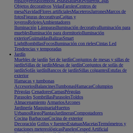
ropa
Joyeros
Biombos
Cestas
Baúles
Revisteros
Cajas
Objetos decorativos
Velas
Faroles
Centros de
mesa
Navidad
Flores artificiales
Maceteros
Jarrones
Marcos de
fotos
Figuras decorativas
Cajitas y
joyeros
Relojes
Ambientadores
Iluminación
Lámparas
Iluminación decorativa
Iluminación para
muebles
Iluminación para dormitorio
Iluminación
exterior
Guirnaldas
Balizas
Smart
Light
Bombillas
Focos
Iluminación con rieles
Cintas Led
Tendencias y temporadas
Jardín
Muebles de jardín
Set de jardín
Conjuntos de mesas y sillas de
jardín
Sillas de jardín
Mesas de jardín
Conjuntos de sofás de
jardín
Sofás jardín
Bancos de jardín
Sillas colgantes
Estufas de
exterior
Hamacas y tumbonas
Accesorios
Balancines
Tumbonas
Hamacas
Columpios
Pérgolas
Cenadores
Carpas
Pérgolas
Parasoles
Sombrillas
Parasoles
Toldos
Almacenamiento
Armarios
Arcones
Jardinería
Maquinaria
Huertos
Urbanos
Riego
Plantas
Jardineras
Compostadores
Cocina
Barbacoas
Cocina de exterior
Decoración
Grifos y fuentes
Estatuas
Macetas
Termómetros y
estaciones metereológicas
Paneles
Cesped Artificial