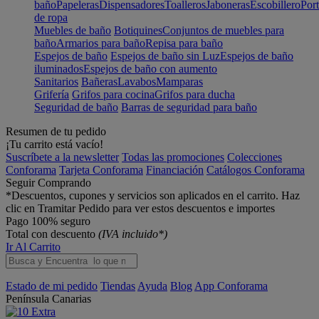
baño
Papeleras
Dispensadores
Toalleros
Jaboneras
Escobillero
Port
de ropa
Muebles de baño
Botiquines
Conjuntos de muebles para
baño
Armarios para baño
Repisa para baño
Espejos de baño
Espejos de baño sin Luz
Espejos de baño
iluminados
Espejos de baño con aumento
Sanitarios
Bañeras
Lavabos
Mamparas
Grifería
Grifos para cocina
Grifos para ducha
Seguridad de baño
Barras de seguridad para baño
Resumen de tu pedido
¡Tu carrito está vacío!
Suscríbete a la newsletter
Todas las promociones
Colecciones
Conforama
Tarjeta Conforama
Financiación
Catálogos Conforama
Seguir Comprando
*Descuentos, cupones y servicios son aplicados en el carrito. Haz
clic en Tramitar Pedido para ver estos descuentos e importes
Pago 100% seguro
Total con descuento
(IVA incluido*)
Ir Al Carrito
Estado de mi pedido
Tiendas
Ayuda
Blog
App Conforama
Península
Canarias