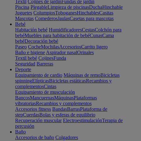
Textil
Cojines de jardín
Fundas de jardín
Piscina
Plegable
Limpieza de piscinas
Ducha
Hinchable
Juguetes
Columpios
Toboganes
Hinchables
Casitas
Mascotas
Comederos
Jaulas
Casetas para mascotas
Bebé
Habitación bebé
Humidificadores
Cestas
Colchón para
bebé
Muebles para habitación de bebé
Cunas
Cama
bebé
Decoración bebé
Paseo
Coche
Mochilas
Accesorios
Carrito ligero
Baño e higiene
Aspirador nasal
Orinales
Textil bebé
Cojines
Funda
Seguridad
Barreras
Deporte
Equipamiento de cardio
Máquinas de remo
Bicicletas
spinning
Elípticas
Bicicletas estáticas
Recambios y
complementos
Cintas
Equipamiento de musculación
Bancos
Mancuernas
Máquinas
Plataformas
vibratorias
Recambios y complementos
Accesorios fitness
Bandas
Barras
Plataforma de
step
Cuerdas
Bolas y esferas de equilibrio
Recuperación muscular
Electroestimulación
Terapia de
percusión
Baño
Accesorios de baño
Colgadores