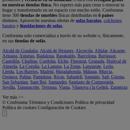
en nuestras tiendas física.
No esperes más para crear o renovar tu
hogar y transformarlo en un espacio con mucho estilo. Conforama
tiene 300
tiendas de muebles
físicas distribuidas en
6 países
distintos. Aproveche nuestras ofertas de
sofas baratos
,
colchones
baratos
y
liquidaciones de sofas
.
Conforama solo comercializa a través de su website o, físicamente,
en sus
tiendas de sofás
.
Alcalá de Guadaíra
,
Alcalá de Henares
,
Alcorcón
,
Alfafar
,
Alicante
,
Arinaga
,
Asturias
,
Badalona
,
Barakaldo
,
Barcelona
,
Burjassot
,
Castellón
,
Chafiras
,
Cordoba
,
Elche
,
Finestrat
,
Granada
,
Huércal de
Almería
,
La Coruña
,
La Laguna
,
La Zenia
,
Lanzarote
,
León
,
Lleida
,
Los Barrios
,
Madrid
,
Majadahonda
,
Málaga
,
Murcia
,
Orotava
,
Palma
,
Pamplona
,
Rivas
,
Sabadell
,
Sagunto
,
Salt, Girona
,
San Sebastian
,
Sant Boi
,
Santander
,
Santiago de Compostela
,
Sevilla
,
Tamaraceite
,
Terrassa
,
Viana
,
Vilanova i la Geltrú
,
Zaragoza
Ver más >>
© Conforama
Términos y Condiciones
Política de privacidad
Política de cookies
Configuración de Cookies