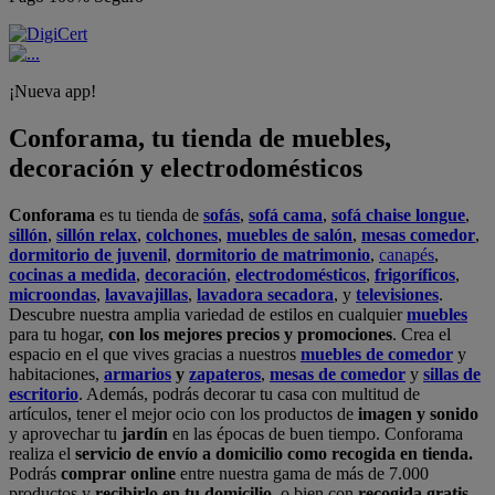
¡Nueva app!
Conforama, tu tienda de muebles,
decoración y electrodomésticos
Conforama
es tu tienda de
sofás
,
sofá cama
,
sofá chaise longue
,
sillón
,
sillón relax
,
colchones
,
muebles de salón
,
mesas comedor
,
dormitorio de juvenil
,
dormitorio de matrimonio
,
canapés
,
cocinas a medida
,
decoración
,
electrodomésticos
,
frigoríficos
,
microondas
,
lavavajillas
,
lavadora secadora
, y
televisiones
.
Descubre nuestra amplia variedad de estilos en cualquier
muebles
para tu hogar,
con los mejores precios y promociones
. Crea el
espacio en el que vives gracias a nuestros
muebles de comedor
y
habitaciones,
armarios
y
zapateros
,
mesas de comedor
y
sillas de
escritorio
. Además, podrás decorar tu casa con multitud de
artículos, tener el mejor ocio con los productos de
imagen y sonido
y aprovechar tu
jardín
en las épocas de buen tiempo. Conforama
realiza el
servicio de envío a domicilio como recogida en tienda.
Podrás
comprar online
entre nuestra gama de más de 7.000
productos y
recibirlo en tu domicilio
, o bien con
recogida gratis