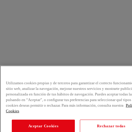
Utilizamos cookies propias y de terceros para garantizar el correcto funcionami
sitio web, analizar la navegación, mejorar nuestros servicios y mostrarte public
personalizada en función de tus hábitos de navegación. Puedes aceptar todas la
pulsando en “Aceptar”, o configurar tus preferencias para seleccionar qué tipos
cookies deseas permitir o rechazar. Para más información, consulta nuestra
Pol
Cookies
Aceptar Cookies
Rechazar todas