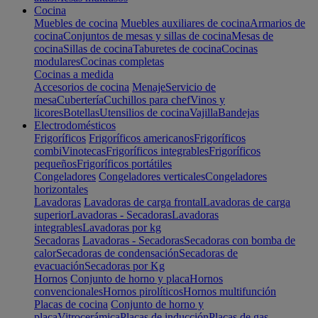
Cocina
Muebles de cocina
Muebles auxiliares de cocina
Armarios de
cocina
Conjuntos de mesas y sillas de cocina
Mesas de
cocina
Sillas de cocina
Taburetes de cocina
Cocinas
modulares
Cocinas completas
Cocinas a medida
Accesorios de cocina
Menaje
Servicio de
mesa
Cubertería
Cuchillos para chef
Vinos y
licores
Botellas
Utensilios de cocina
Vajilla
Bandejas
Electrodomésticos
Frigoríficos
Frigoríficos americanos
Frigoríficos
combi
Vinotecas
Frigoríficos integrables
Frigoríficos
pequeños
Frigoríficos portátiles
Congeladores
Congeladores verticales
Congeladores
horizontales
Lavadoras
Lavadoras de carga frontal
Lavadoras de carga
superior
Lavadoras - Secadoras
Lavadoras
integrables
Lavadoras por kg
Secadoras
Lavadoras - Secadoras
Secadoras con bomba de
calor
Secadoras de condensación
Secadoras de
evacuación
Secadoras por Kg
Hornos
Conjunto de horno y placa
Hornos
convencionales
Hornos pirolíticos
Hornos multifunción
Placas de cocina
Conjunto de horno y
placa
Vitrocerámica
Placas de inducción
Placas de gas