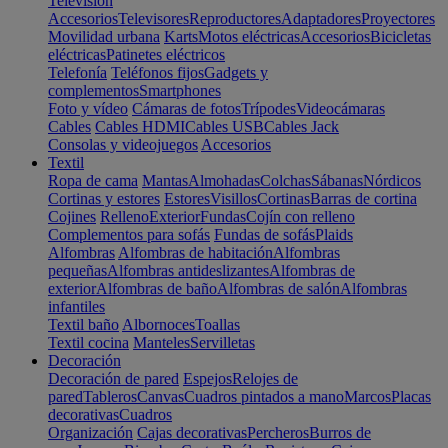
Televisión
Accesorios
Televisores
Reproductores
Adaptadores
Proyectores
Movilidad urbana
Karts
Motos eléctricas
Accesorios
Bicicletas
eléctricas
Patinetes eléctricos
Telefonía
Teléfonos fijos
Gadgets y
complementos
Smartphones
Foto y vídeo
Cámaras de fotos
Trípodes
Videocámaras
Cables
Cables HDMI
Cables USB
Cables Jack
Consolas y videojuegos
Accesorios
Textil
Ropa de cama
Mantas
Almohadas
Colchas
Sábanas
Nórdicos
Cortinas y estores
Estores
Visillos
Cortinas
Barras de cortina
Cojines
Relleno
Exterior
Fundas
Cojín con relleno
Complementos para sofás
Fundas de sofás
Plaids
Alfombras
Alfombras de habitación
Alfombras
pequeñas
Alfombras antideslizantes
Alfombras de
exterior
Alfombras de baño
Alfombras de salón
Alfombras
infantiles
Textil baño
Albornoces
Toallas
Textil cocina
Manteles
Servilletas
Decoración
Decoración de pared
Espejos
Relojes de
pared
Tableros
Canvas
Cuadros pintados a mano
Marcos
Placas
decorativas
Cuadros
Organización
Cajas decorativas
Percheros
Burros de