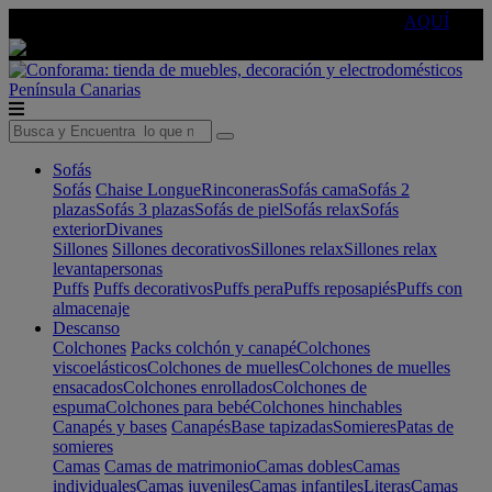
🔵Cambia tu electro con
-10% EXTRA
de descuento ☑️
AQUÍ
Península
Canarias
Sofás
Sofás
Chaise Longue
Rinconeras
Sofás cama
Sofás 2
plazas
Sofás 3 plazas
Sofás de piel
Sofás relax
Sofás
exterior
Divanes
Sillones
Sillones decorativos
Sillones relax
Sillones relax
levantapersonas
Puffs
Puffs decorativos
Puffs pera
Puffs reposapiés
Puffs con
almacenaje
Descanso
Colchones
Packs colchón y canapé
Colchones
viscoelásticos
Colchones de muelles
Colchones de muelles
ensacados
Colchones enrollados
Colchones de
espuma
Colchones para bebé
Colchones hinchables
Canapés y bases
Canapés
Base tapizadas
Somieres
Patas de
somieres
Camas
Camas de matrimonio
Camas dobles
Camas
individuales
Camas juveniles
Camas infantiles
Literas
Camas