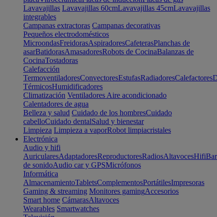
Lavavajillas
Lavavajillas 60cm
Lavavajillas 45cm
Lavavajillas
integrables
Campanas extractoras
Campanas decorativas
Pequeños electrodomésticos
Microondas
Freidoras
Aspiradores
Cafeteras
Planchas de
asar
Batidoras
Amasadores
Robots de Cocina
Balanzas de
Cocina
Tostadoras
Calefacción
Termoventiladores
Convectores
Estufas
Radiadores
Calefactores
D
Térmicos
Humidificadores
Climatización
Ventiladores
Aire acondicionado
Calentadores de agua
Belleza y salud
Cuidado de los hombres
Cuidado
cabello
Cuidado dental
Salud y bienestar
Limpieza
Limpieza a vapor
Robot limpiacristales
Electrónica
Audio y hifi
Auriculares
Adaptadores
Reproductores
Radios
Altavoces
Hifi
Bar
de sonido
Audio car y GPS
Micrófonos
Informática
Almacenamiento
Tablets
Complementos
Portátiles
Impresoras
Gaming & streaming
Monitores gaming
Accesorios
Smart home
Cámaras
Altavoces
Wearables
Smartwatches