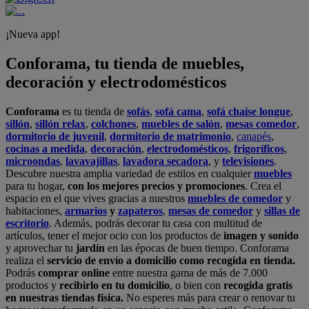
¡Nueva app!
Conforama, tu tienda de muebles,
decoración y electrodomésticos
Conforama
es tu tienda de
sofás
,
sofá cama
,
sofá chaise longue
,
sillón
,
sillón relax
,
colchones
,
muebles de salón
,
mesas comedor
,
dormitorio de juvenil
,
dormitorio de matrimonio
,
canapés
,
cocinas a medida
,
decoración
,
electrodomésticos
,
frigoríficos
,
microondas
,
lavavajillas
,
lavadora secadora
, y
televisiones
.
Descubre nuestra amplia variedad de estilos en cualquier
muebles
para tu hogar,
con los mejores precios y promociones
. Crea el
espacio en el que vives gracias a nuestros
muebles de comedor
y
habitaciones,
armarios
y
zapateros
,
mesas de comedor
y
sillas de
escritorio
. Además, podrás decorar tu casa con multitud de
artículos, tener el mejor ocio con los productos de
imagen y sonido
y aprovechar tu
jardín
en las épocas de buen tiempo. Conforama
realiza el
servicio de envío a domicilio como recogida en tienda.
Podrás
comprar online
entre nuestra gama de más de 7.000
productos y
recibirlo en tu domicilio
, o bien con
recogida gratis
en nuestras tiendas física.
No esperes más para crear o renovar tu