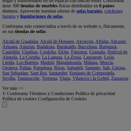
hogar y transformarlo en un espacio con mucho estilo. Conforama
tiene 300
tiendas de muebles
físicas distribuidas en
6 países
distintos. Aproveche nuestras ofertas de
sofas baratos
,
colchones
baratos
y
liquidaciones de sofas
.
Conforama solo comercializa a través de su website o, físicamente,
en sus
tiendas de sofás
.
Alcalá de Guadaíra
,
Alcalá de Henares
,
Alcorcón
,
Alfafar
,
Alicante
,
Arinaga
,
Asturias
,
Badalona
,
Barakaldo
,
Barcelona
,
Burjassot
,
Castellón
,
Chafiras
,
Cordoba
,
Elche
,
Finestrat
,
Granada
,
Huércal de
Almería
,
La Coruña
,
La Laguna
,
La Zenia
,
Lanzarote
,
León
,
Lleida
,
Los Barrios
,
Madrid
,
Majadahonda
,
Málaga
,
Murcia
,
Orotava
,
Palma
,
Pamplona
,
Rivas
,
Sabadell
,
Sagunto
,
Salt, Girona
,
San Sebastian
,
Sant Boi
,
Santander
,
Santiago de Compostela
,
Sevilla
,
Tamaraceite
,
Terrassa
,
Viana
,
Vilanova i la Geltrú
,
Zaragoza
Ver más >>
© Conforama
Términos y Condiciones
Política de privacidad
Política de cookies
Configuración de Cookies