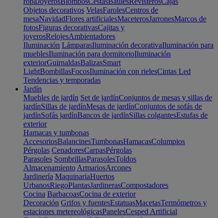
ropa
Joyeros
Biombos
Cestas
Baúles
Revisteros
Cajas
Objetos decorativos
Velas
Faroles
Centros de
mesa
Navidad
Flores artificiales
Maceteros
Jarrones
Marcos de
fotos
Figuras decorativas
Cajitas y
joyeros
Relojes
Ambientadores
Iluminación
Lámparas
Iluminación decorativa
Iluminación para
muebles
Iluminación para dormitorio
Iluminación
exterior
Guirnaldas
Balizas
Smart
Light
Bombillas
Focos
Iluminación con rieles
Cintas Led
Tendencias y temporadas
Jardín
Muebles de jardín
Set de jardín
Conjuntos de mesas y sillas de
jardín
Sillas de jardín
Mesas de jardín
Conjuntos de sofás de
jardín
Sofás jardín
Bancos de jardín
Sillas colgantes
Estufas de
exterior
Hamacas y tumbonas
Accesorios
Balancines
Tumbonas
Hamacas
Columpios
Pérgolas
Cenadores
Carpas
Pérgolas
Parasoles
Sombrillas
Parasoles
Toldos
Almacenamiento
Armarios
Arcones
Jardinería
Maquinaria
Huertos
Urbanos
Riego
Plantas
Jardineras
Compostadores
Cocina
Barbacoas
Cocina de exterior
Decoración
Grifos y fuentes
Estatuas
Macetas
Termómetros y
estaciones metereológicas
Paneles
Cesped Artificial