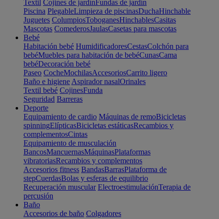
Textil
Cojines de jardín
Fundas de jardín
Piscina
Plegable
Limpieza de piscinas
Ducha
Hinchable
Juguetes
Columpios
Toboganes
Hinchables
Casitas
Mascotas
Comederos
Jaulas
Casetas para mascotas
Bebé
Habitación bebé
Humidificadores
Cestas
Colchón para
bebé
Muebles para habitación de bebé
Cunas
Cama
bebé
Decoración bebé
Paseo
Coche
Mochilas
Accesorios
Carrito ligero
Baño e higiene
Aspirador nasal
Orinales
Textil bebé
Cojines
Funda
Seguridad
Barreras
Deporte
Equipamiento de cardio
Máquinas de remo
Bicicletas
spinning
Elípticas
Bicicletas estáticas
Recambios y
complementos
Cintas
Equipamiento de musculación
Bancos
Mancuernas
Máquinas
Plataformas
vibratorias
Recambios y complementos
Accesorios fitness
Bandas
Barras
Plataforma de
step
Cuerdas
Bolas y esferas de equilibrio
Recuperación muscular
Electroestimulación
Terapia de
percusión
Baño
Accesorios de baño
Colgadores