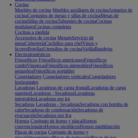
Cocina
Muebles de cocina
Muebles auxiliares de cocina
Armarios de
cocina
Conjuntos de mesas y sillas de cocina
Mesas de
cocina
Sillas de cocina
Taburetes de cocina
Cocinas
modulares
Cocinas completas
Cocinas a medida
Accesorios de cocina
Menaje
Servicio de
mesa
Cubertería
Cuchillos para chef
Vinos y
licores
Botellas
Utensilios de cocina
Vajilla
Bandejas
Electrodomésticos
Frigoríficos
Frigoríficos americanos
Frigoríficos
combi
Vinotecas
Frigoríficos integrables
Frigoríficos
pequeños
Frigoríficos portátiles
Congeladores
Congeladores verticales
Congeladores
horizontales
Lavadoras
Lavadoras de carga frontal
Lavadoras de carga
superior
Lavadoras - Secadoras
Lavadoras
integrables
Lavadoras por kg
Secadoras
Lavadoras - Secadoras
Secadoras con bomba de
calor
Secadoras de condensación
Secadoras de
evacuación
Secadoras por Kg
Hornos
Conjunto de horno y placa
Hornos
convencionales
Hornos pirolíticos
Hornos multifunción
Placas de cocina
Conjunto de horno y
placa
Vitrocerámica
Placas de inducción
Placas de gas