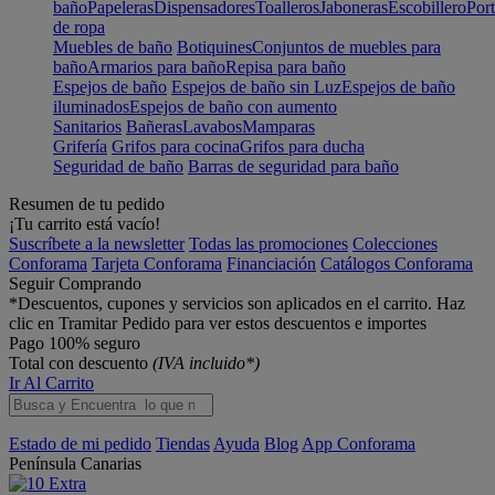
baño
Papeleras
Dispensadores
Toalleros
Jaboneras
Escobillero
Port
de ropa
Muebles de baño
Botiquines
Conjuntos de muebles para
baño
Armarios para baño
Repisa para baño
Espejos de baño
Espejos de baño sin Luz
Espejos de baño
iluminados
Espejos de baño con aumento
Sanitarios
Bañeras
Lavabos
Mamparas
Grifería
Grifos para cocina
Grifos para ducha
Seguridad de baño
Barras de seguridad para baño
Resumen de tu pedido
¡Tu carrito está vacío!
Suscríbete a la newsletter
Todas las promociones
Colecciones
Conforama
Tarjeta Conforama
Financiación
Catálogos Conforama
Seguir Comprando
*Descuentos, cupones y servicios son aplicados en el carrito. Haz
clic en Tramitar Pedido para ver estos descuentos e importes
Pago 100% seguro
Total con descuento
(IVA incluido*)
Ir Al Carrito
Estado de mi pedido
Tiendas
Ayuda
Blog
App Conforama
Península
Canarias