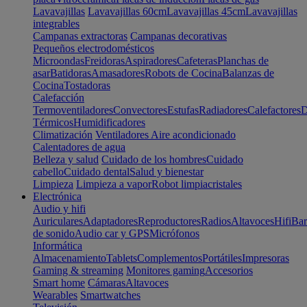
Lavavajillas
Lavavajillas 60cm
Lavavajillas 45cm
Lavavajillas
integrables
Campanas extractoras
Campanas decorativas
Pequeños electrodomésticos
Microondas
Freidoras
Aspiradores
Cafeteras
Planchas de
asar
Batidoras
Amasadores
Robots de Cocina
Balanzas de
Cocina
Tostadoras
Calefacción
Termoventiladores
Convectores
Estufas
Radiadores
Calefactores
D
Térmicos
Humidificadores
Climatización
Ventiladores
Aire acondicionado
Calentadores de agua
Belleza y salud
Cuidado de los hombres
Cuidado
cabello
Cuidado dental
Salud y bienestar
Limpieza
Limpieza a vapor
Robot limpiacristales
Electrónica
Audio y hifi
Auriculares
Adaptadores
Reproductores
Radios
Altavoces
Hifi
Bar
de sonido
Audio car y GPS
Micrófonos
Informática
Almacenamiento
Tablets
Complementos
Portátiles
Impresoras
Gaming & streaming
Monitores gaming
Accesorios
Smart home
Cámaras
Altavoces
Wearables
Smartwatches