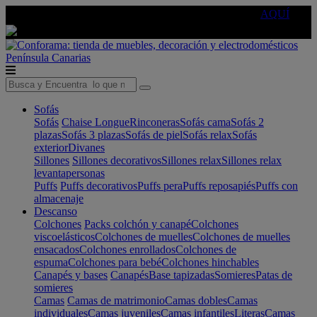
🔵Cambia tu electro con
-10% EXTRA
de descuento ☑️
AQUÍ
Península
Canarias
Sofás
Sofás
Chaise Longue
Rinconeras
Sofás cama
Sofás 2
plazas
Sofás 3 plazas
Sofás de piel
Sofás relax
Sofás
exterior
Divanes
Sillones
Sillones decorativos
Sillones relax
Sillones relax
levantapersonas
Puffs
Puffs decorativos
Puffs pera
Puffs reposapiés
Puffs con
almacenaje
Descanso
Colchones
Packs colchón y canapé
Colchones
viscoelásticos
Colchones de muelles
Colchones de muelles
ensacados
Colchones enrollados
Colchones de
espuma
Colchones para bebé
Colchones hinchables
Canapés y bases
Canapés
Base tapizadas
Somieres
Patas de
somieres
Camas
Camas de matrimonio
Camas dobles
Camas
individuales
Camas juveniles
Camas infantiles
Literas
Camas