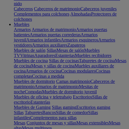
nido
Cabeceros
Cabeceros de matrimonio
Cabeceros juveniles
Complementos para colchones
Almohadas
Protectores de
colchones
Muebles
Armarios
Armarios de matrimonio
Armarios puertas
batientes
Armarios puertas correderas
Armarios
juvenil
Armarios infantiles
Armarios esquineros
Armarios
vestidores
Armarios auxiliares
Zapateros
Muebles de salón
Sillas
Mesas de salón
Muebles
TV
Vitrinas
Aparadores
Estanterias
Muebles recibidores
Muebles de cocina
Sillas de cocinas
Taburetes de cocina
Mesas
de cocina
Mesas y sillas de cocina
Muebles auxiliares de
cocina
Armarios de cocina
Cocinas modulares
Cocinas
completas
Cocinas a medida
Muebles de dormitorio
Camas matrimonio
Cabeceros de
matrimonio
Armarios de matrimonio
Mesitas de
noche
Comodas
Muebles de dormitorio juvenil
Muebles de oficina y teletrabajo
Escritorios
Sillas de
escritorio
Estanterías
Muebles de Gaming
Sillas gaming
Escritorios gaming
Sillas
Taburetes
Bancos
Sillas de comedor
Sillas
infantiles
Complementos para sillas
Mesas
Conjuntos de mesas y sillas
Mesas extensibles
Mesas
altas
Mesas multiusos