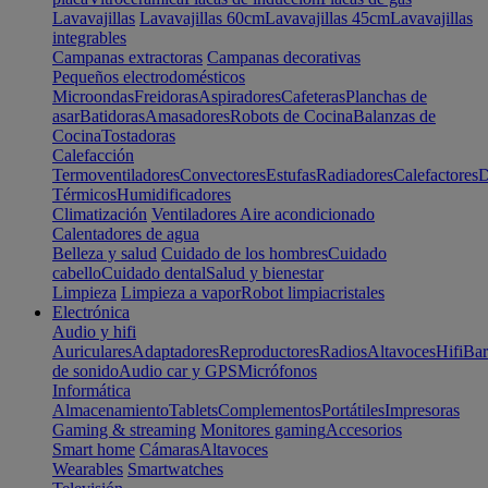
Lavavajillas
Lavavajillas 60cm
Lavavajillas 45cm
Lavavajillas
integrables
Campanas extractoras
Campanas decorativas
Pequeños electrodomésticos
Microondas
Freidoras
Aspiradores
Cafeteras
Planchas de
asar
Batidoras
Amasadores
Robots de Cocina
Balanzas de
Cocina
Tostadoras
Calefacción
Termoventiladores
Convectores
Estufas
Radiadores
Calefactores
D
Térmicos
Humidificadores
Climatización
Ventiladores
Aire acondicionado
Calentadores de agua
Belleza y salud
Cuidado de los hombres
Cuidado
cabello
Cuidado dental
Salud y bienestar
Limpieza
Limpieza a vapor
Robot limpiacristales
Electrónica
Audio y hifi
Auriculares
Adaptadores
Reproductores
Radios
Altavoces
Hifi
Bar
de sonido
Audio car y GPS
Micrófonos
Informática
Almacenamiento
Tablets
Complementos
Portátiles
Impresoras
Gaming & streaming
Monitores gaming
Accesorios
Smart home
Cámaras
Altavoces
Wearables
Smartwatches