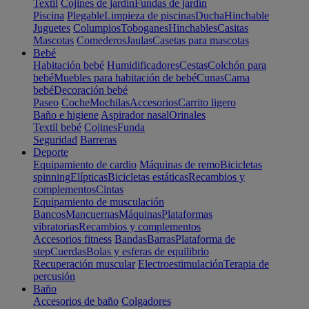
Textil
Cojines de jardín
Fundas de jardín
Piscina
Plegable
Limpieza de piscinas
Ducha
Hinchable
Juguetes
Columpios
Toboganes
Hinchables
Casitas
Mascotas
Comederos
Jaulas
Casetas para mascotas
Bebé
Habitación bebé
Humidificadores
Cestas
Colchón para
bebé
Muebles para habitación de bebé
Cunas
Cama
bebé
Decoración bebé
Paseo
Coche
Mochilas
Accesorios
Carrito ligero
Baño e higiene
Aspirador nasal
Orinales
Textil bebé
Cojines
Funda
Seguridad
Barreras
Deporte
Equipamiento de cardio
Máquinas de remo
Bicicletas
spinning
Elípticas
Bicicletas estáticas
Recambios y
complementos
Cintas
Equipamiento de musculación
Bancos
Mancuernas
Máquinas
Plataformas
vibratorias
Recambios y complementos
Accesorios fitness
Bandas
Barras
Plataforma de
step
Cuerdas
Bolas y esferas de equilibrio
Recuperación muscular
Electroestimulación
Terapia de
percusión
Baño
Accesorios de baño
Colgadores