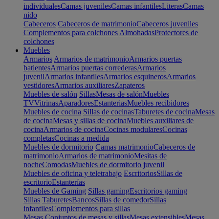
individuales
Camas juveniles
Camas infantiles
Literas
Camas
nido
Cabeceros
Cabeceros de matrimonio
Cabeceros juveniles
Complementos para colchones
Almohadas
Protectores de
colchones
Muebles
Armarios
Armarios de matrimonio
Armarios puertas
batientes
Armarios puertas correderas
Armarios
juvenil
Armarios infantiles
Armarios esquineros
Armarios
vestidores
Armarios auxiliares
Zapateros
Muebles de salón
Sillas
Mesas de salón
Muebles
TV
Vitrinas
Aparadores
Estanterias
Muebles recibidores
Muebles de cocina
Sillas de cocinas
Taburetes de cocina
Mesas
de cocina
Mesas y sillas de cocina
Muebles auxiliares de
cocina
Armarios de cocina
Cocinas modulares
Cocinas
completas
Cocinas a medida
Muebles de dormitorio
Camas matrimonio
Cabeceros de
matrimonio
Armarios de matrimonio
Mesitas de
noche
Comodas
Muebles de dormitorio juvenil
Muebles de oficina y teletrabajo
Escritorios
Sillas de
escritorio
Estanterías
Muebles de Gaming
Sillas gaming
Escritorios gaming
Sillas
Taburetes
Bancos
Sillas de comedor
Sillas
infantiles
Complementos para sillas
Mesas
Conjuntos de mesas y sillas
Mesas extensibles
Mesas