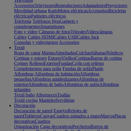
Televisión
Accesorios
Televisores
Reproductores
Adaptadores
Proyectores
Movilidad urbana
Karts
Motos eléctricas
Accesorios
Bicicletas
eléctricas
Patinetes eléctricos
Telefonía
Teléfonos fijos
Gadgets y
complementos
Smartphones
Foto y vídeo
Cámaras de fotos
Trípodes
Videocámaras
Cables
Cables HDMI
Cables USB
Cables Jack
Consolas y videojuegos
Accesorios
Textil
Ropa de cama
Mantas
Almohadas
Colchas
Sábanas
Nórdicos
Cortinas y estores
Estores
Visillos
Cortinas
Barras de cortina
Cojines
Relleno
Exterior
Fundas
Cojín con relleno
Complementos para sofás
Fundas de sofás
Plaids
Alfombras
Alfombras de habitación
Alfombras
pequeñas
Alfombras antideslizantes
Alfombras de
exterior
Alfombras de baño
Alfombras de salón
Alfombras
infantiles
Textil baño
Albornoces
Toallas
Textil cocina
Manteles
Servilletas
Decoración
Decoración de pared
Espejos
Relojes de
pared
Tableros
Canvas
Cuadros pintados a mano
Marcos
Placas
decorativas
Cuadros
Organización
Cajas decorativas
Percheros
Burros de