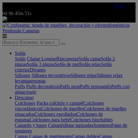
🔵Cambia tu electro con
-10% EXTRA
de descuento ☑️
AQUÍ
0d
9h
45m
51s
Península
Canarias
Sofás
Sofás
Chaise Longue
Rinconeras
Sofás cama
Sofás 2
plazas
Sofás 3 plazas
Sofás de piel
Sofás relax
Sofás
exterior
Divanes
Sillones
Sillones decorativos
Sillones relax
Sillones relax
levantapersonas
Puffs
Puffs decorativos
Puffs pera
Puffs reposapiés
Puffs con
almacenaje
Descanso
Colchones
Packs colchón y canapé
Colchones
viscoelásticos
Colchones de muelles
Colchones de muelles
ensacados
Colchones enrollados
Colchones de
espuma
Colchones para bebé
Colchones hinchables
Canapés y bases
Canapés
Base tapizadas
Somieres
Patas de
somieres
Camas
Camas de matrimonio
Camas dobles
Camas