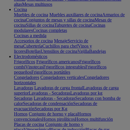
altas
Mesas multiusos
Cocina
Muebles de cocina
Muebles auxiliares de cocina
Armarios de
cocina
Conjuntos de mesas y sillas de cocina
Mesas de
cocina
Sillas de cocina
Taburetes de cocina
Cocinas
modulares
Cocinas completas
Cocinas a medida
Accesorios de cocina
Menaje
Servicio de
mesa
Cubertería
Cuchillos para chef
Vinos y
licores
Botellas
Utensilios de cocina
Vajilla
Bandejas
Electrodomésticos
Frigoríficos
Frigoríficos americanos
Frigoríficos
combi
Vinotecas
Frigoríficos integrables
Frigoríficos
pequeños
Frigoríficos portátiles
Congeladores
Congeladores verticales
Congeladores
horizontales
Lavadoras
Lavadoras de carga frontal
Lavadoras de carga
superior
Lavadoras - Secadoras
Lavadoras por kg
Secadoras
Lavadoras - Secadoras
Secadoras con bomba de
calor
Secadoras de condensación
Secadoras de
evacuación
Secadoras por Kg
Hornos
Conjunto de horno y placa
Hornos
convencionales
Hornos pirolíticos
Hornos multifunción
Placas de cocina
Conjunto de horno y
placa
Vitrocerámica
Placas de inducción
Placas de gas