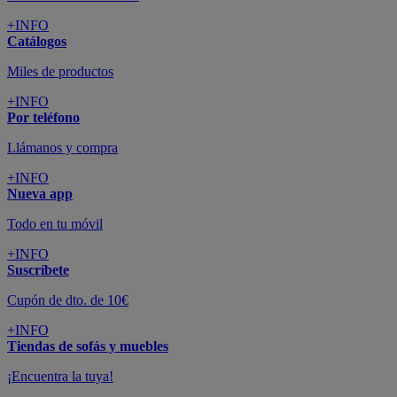
+INFO
Suscríbete
Cupón de dto. de 10€
+INFO
Tiendas de sofás y muebles
¡Encuentra la tuya!
+INFO
Tu cuenta
Promociones exclusivas
+INFO
El blog
Busca tu inspiración
+INFO
Grandes marcas de muebles, sofás,
colchones y electrodomésticos