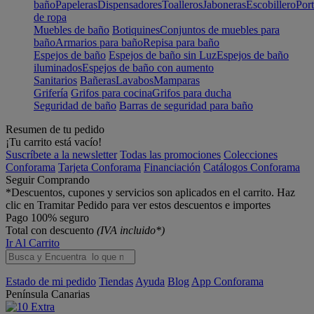
baño
Papeleras
Dispensadores
Toalleros
Jaboneras
Escobillero
Port
de ropa
Muebles de baño
Botiquines
Conjuntos de muebles para
baño
Armarios para baño
Repisa para baño
Espejos de baño
Espejos de baño sin Luz
Espejos de baño
iluminados
Espejos de baño con aumento
Sanitarios
Bañeras
Lavabos
Mamparas
Grifería
Grifos para cocina
Grifos para ducha
Seguridad de baño
Barras de seguridad para baño
Resumen de tu pedido
¡Tu carrito está vacío!
Suscríbete a la newsletter
Todas las promociones
Colecciones
Conforama
Tarjeta Conforama
Financiación
Catálogos Conforama
Seguir Comprando
*Descuentos, cupones y servicios son aplicados en el carrito. Haz
clic en Tramitar Pedido para ver estos descuentos e importes
Pago 100% seguro
Total con descuento
(IVA incluido*)
Ir Al Carrito
Estado de mi pedido
Tiendas
Ayuda
Blog
App Conforama
Península
Canarias