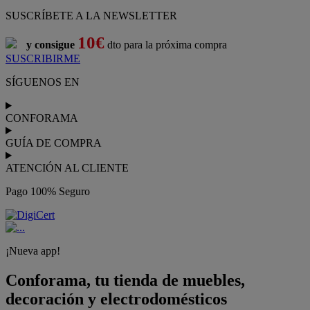
¡Nueva app!
Conforama, tu tienda de muebles,
decoración y electrodomésticos
Conforama
es tu tienda de
sofás
,
sofá cama
,
sofá chaise longue
,
sillón
,
sillón relax
,
colchones
,
muebles de salón
,
mesas comedor
,
dormitorio de juvenil
,
dormitorio de matrimonio
,
canapés
,
cocinas a medida
,
decoración
,
electrodomésticos
,
frigoríficos
,
microondas
,
lavavajillas
,
lavadora secadora
, y
televisiones
.
Descubre nuestra amplia variedad de estilos en cualquier
muebles
para tu hogar,
con los mejores precios y promociones
. Crea el
espacio en el que vives gracias a nuestros
muebles de comedor
y
habitaciones,
armarios
y
zapateros
,
mesas de comedor
y
sillas de
escritorio
. Además, podrás decorar tu casa con multitud de
artículos, tener el mejor ocio con los productos de
imagen y sonido
y aprovechar tu
jardín
en las épocas de buen tiempo. Conforama
realiza el
servicio de envío a domicilio como recogida en tienda.
Podrás
comprar online
entre nuestra gama de más de 7.000
productos y
recibirlo en tu domicilio
, o bien con
recogida gratis