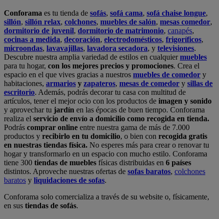
en nuestras tiendas física.
No esperes más para crear o renovar tu
hogar y transformarlo en un espacio con mucho estilo. Conforama
tiene 300
tiendas de muebles
físicas distribuidas en
6 países
distintos. Aproveche nuestras ofertas de
sofas baratos
,
colchones
baratos
y
liquidaciones de sofas
.
Conforama solo comercializa a través de su website o, físicamente,
en sus
tiendas de sofás
.
Alcalá de Guadaíra
,
Alcalá de Henares
,
Alcorcón
,
Alfafar
,
Alicante
,
Arinaga
,
Asturias
,
Badalona
,
Barakaldo
,
Barcelona
,
Burjassot
,
Castellón
,
Chafiras
,
Cordoba
,
Elche
,
Finestrat
,
Granada
,
Huércal de
Almería
,
La Coruña
,
La Laguna
,
La Zenia
,
Lanzarote
,
León
,
Lleida
,
Los Barrios
,
Madrid
,
Majadahonda
,
Málaga
,
Murcia
,
Orotava
,
Palma
,
Pamplona
,
Rivas
,
Sabadell
,
Sagunto
,
Salt, Girona
,
San Sebastian
,
Sant Boi
,
Santander
,
Santiago de Compostela
,
Sevilla
,
Tamaraceite
,
Terrassa
,
Viana
,
Vilanova i la Geltrú
,
Zaragoza
Ver más >>
© Conforama
Términos y Condiciones
Política de privacidad
Política de cookies
Configuración de Cookies