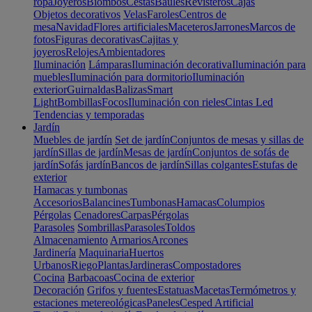
ropa
Joyeros
Biombos
Cestas
Baúles
Revisteros
Cajas
Objetos decorativos
Velas
Faroles
Centros de
mesa
Navidad
Flores artificiales
Maceteros
Jarrones
Marcos de
fotos
Figuras decorativas
Cajitas y
joyeros
Relojes
Ambientadores
Iluminación
Lámparas
Iluminación decorativa
Iluminación para
muebles
Iluminación para dormitorio
Iluminación
exterior
Guirnaldas
Balizas
Smart
Light
Bombillas
Focos
Iluminación con rieles
Cintas Led
Tendencias y temporadas
Jardín
Muebles de jardín
Set de jardín
Conjuntos de mesas y sillas de
jardín
Sillas de jardín
Mesas de jardín
Conjuntos de sofás de
jardín
Sofás jardín
Bancos de jardín
Sillas colgantes
Estufas de
exterior
Hamacas y tumbonas
Accesorios
Balancines
Tumbonas
Hamacas
Columpios
Pérgolas
Cenadores
Carpas
Pérgolas
Parasoles
Sombrillas
Parasoles
Toldos
Almacenamiento
Armarios
Arcones
Jardinería
Maquinaria
Huertos
Urbanos
Riego
Plantas
Jardineras
Compostadores
Cocina
Barbacoas
Cocina de exterior
Decoración
Grifos y fuentes
Estatuas
Macetas
Termómetros y
estaciones metereológicas
Paneles
Cesped Artificial