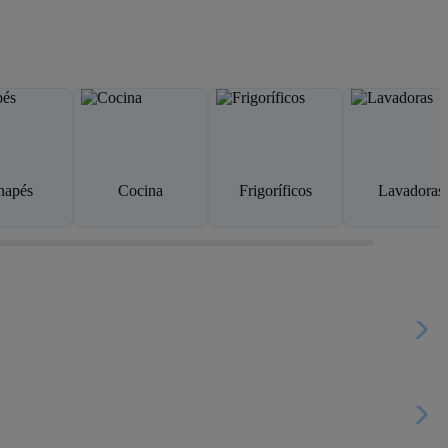
napés
Cocina
Frigoríficos
Lavadoras