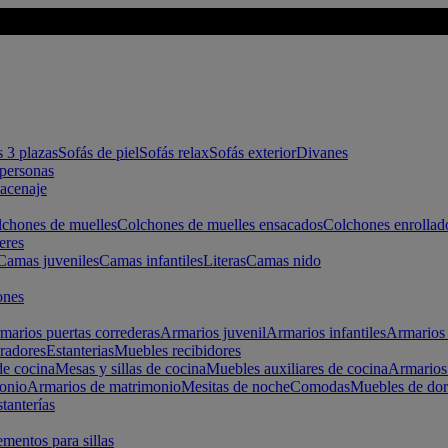
s 3 plazas
Sofás de piel
Sofás relax
Sofás exterior
Divanes
apersonas
macenaje
chones de muelles
Colchones de muelles ensacados
Colchones enrollad
eres
Camas juveniles
Camas infantiles
Literas
Camas nido
ones
marios puertas correderas
Armarios juvenil
Armarios infantiles
Armarios 
radores
Estanterias
Muebles recibidores
e cocina
Mesas y sillas de cocina
Muebles auxiliares de cocina
Armarios
onio
Armarios de matrimonio
Mesitas de noche
Comodas
Muebles de dor
tanterías
entos para sillas