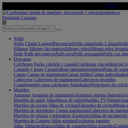
🔵Cambia tu electro con
-10% EXTRA
de descuento ☑️
AQUÍ
Península
Canarias
Sofás
Sofás
Chaise Longue
Rinconeras
Sofás cama
Sofás 2 plazas
Sofá
Sillones
Sillones decorativos
Sillones relax
Sillones relax levant
Puffs
Puffs decorativos
Puffs pera
Puffs reposapiés
Puffs con al
Descanso
Colchones
Packs colchón y canapé
Colchones viscoelásticos
Col
Canapés y bases
Canapés
Base tapizadas
Somieres
Patas de somi
Camas
Camas de matrimonio
Camas dobles
Camas individuales
Cabeceros
Cabeceros de matrimonio
Cabeceros juveniles
Complementos para colchones
Almohadas
Protectores de colch
Muebles
Armarios
Armarios de matrimonio
Armarios puertas batientes
Ar
Muebles de salón
Sillas
Mesas de salón
Muebles TV
Vitrinas
Apa
Muebles de cocina
Sillas de cocinas
Taburetes de cocina
Mesas d
Muebles de dormitorio
Camas matrimonio
Cabeceros de matrim
Muebles de oficina y teletrabajo
Escritorios
Sillas de escritorio
Es
Muebles de Gaming
Sillas gaming
Escritorios gaming
Sillas
Taburetes
Bancos
Sillas de comedor
Sillas infantiles
Complem