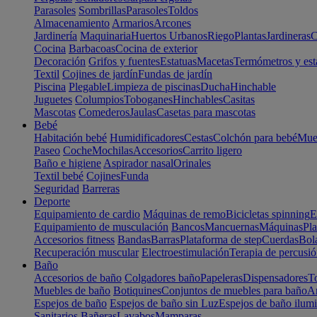
Parasoles
Sombrillas
Parasoles
Toldos
Almacenamiento
Armarios
Arcones
Jardinería
Maquinaria
Huertos Urbanos
Riego
Plantas
Jardineras
C
Cocina
Barbacoas
Cocina de exterior
Decoración
Grifos y fuentes
Estatuas
Macetas
Termómetros y est
Textil
Cojines de jardín
Fundas de jardín
Piscina
Plegable
Limpieza de piscinas
Ducha
Hinchable
Juguetes
Columpios
Toboganes
Hinchables
Casitas
Mascotas
Comederos
Jaulas
Casetas para mascotas
Bebé
Habitación bebé
Humidificadores
Cestas
Colchón para bebé
Mueb
Paseo
Coche
Mochilas
Accesorios
Carrito ligero
Baño e higiene
Aspirador nasal
Orinales
Textil bebé
Cojines
Funda
Seguridad
Barreras
Deporte
Equipamiento de cardio
Máquinas de remo
Bicicletas spinning
E
Equipamiento de musculación
Bancos
Mancuernas
Máquinas
Pla
Accesorios fitness
Bandas
Barras
Plataforma de step
Cuerdas
Bola
Recuperación muscular
Electroestimulación
Terapia de percusi
Baño
Accesorios de baño
Colgadores baño
Papeleras
Dispensadores
To
Muebles de baño
Botiquines
Conjuntos de muebles para baño
Ar
Espejos de baño
Espejos de baño sin Luz
Espejos de baño ilum
Sanitarios
Bañeras
Lavabos
Mamparas