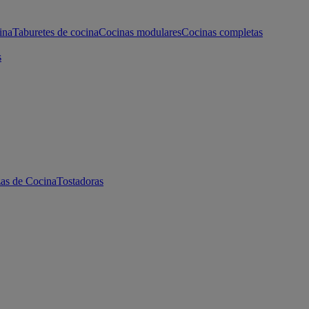
ina
Taburetes de cocina
Cocinas modulares
Cocinas completas
s
as de Cocina
Tostadoras