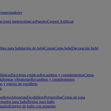
ompostadores
aciones metereológicas
Paneles
Cesped Artificial
les para habitación de bebé
Cunas
Cama bebé
Decoración bebé
lípticas
Bicicletas estáticas
Recambios y complementos
Cintas
taformas vibratorias
Recambios y complementos
s y esferas de equilibrio
ón
alleros
Jaboneras
Escobillero
Portarrollos
Cestas de ropa
marios para baño
Repisa para baño
inados
Espejos de baño con aumento