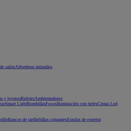
de salón
Alfombras infantiles
as y joyeros
Relojes
Ambientadores
zas
Smart Light
Bombillas
Focos
Iluminación con rieles
Cintas Led
ardín
Bancos de jardín
Sillas colgantes
Estufas de exterior