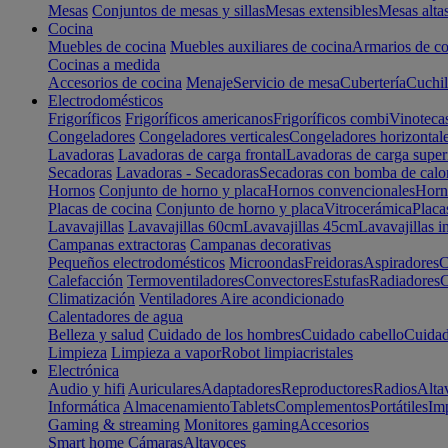
Mesas
Conjuntos de mesas y sillas
Mesas extensibles
Mesas alta
Cocina
Muebles de cocina
Muebles auxiliares de cocina
Armarios de co
Cocinas a medida
Accesorios de cocina
Menaje
Servicio de mesa
Cubertería
Cuchil
Electrodomésticos
Frigoríficos
Frigoríficos americanos
Frigoríficos combi
Vinoteca
Congeladores
Congeladores verticales
Congeladores horizontal
Lavadoras
Lavadoras de carga frontal
Lavadoras de carga super
Secadoras
Lavadoras - Secadoras
Secadoras con bomba de calo
Hornos
Conjunto de horno y placa
Hornos convencionales
Horno
Placas de cocina
Conjunto de horno y placa
Vitrocerámica
Placa
Lavavajillas
Lavavajillas 60cm
Lavavajillas 45cm
Lavavajillas i
Campanas extractoras
Campanas decorativas
Pequeños electrodomésticos
Microondas
Freidoras
Aspiradores
C
Calefacción
Termoventiladores
Convectores
Estufas
Radiadores
C
Climatización
Ventiladores
Aire acondicionado
Calentadores de agua
Belleza y salud
Cuidado de los hombres
Cuidado cabello
Cuidad
Limpieza
Limpieza a vapor
Robot limpiacristales
Electrónica
Audio y hifi
Auriculares
Adaptadores
Reproductores
Radios
Alta
Informática
Almacenamiento
Tablets
Complementos
Portátiles
Im
Gaming & streaming
Monitores gaming
Accesorios
Smart home
Cámaras
Altavoces