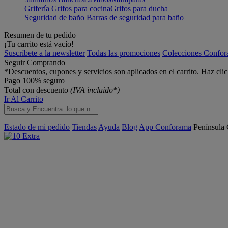
Grifería
Grifos para cocina
Grifos para ducha
Seguridad de baño
Barras de seguridad para baño
Resumen de tu pedido
¡Tu carrito está vacío!
Suscríbete a la newsletter
Todas las promociones
Colecciones Confo
Seguir Comprando
*Descuentos, cupones y servicios son aplicados en el carrito. Haz cli
Pago 100% seguro
Total con descuento
(IVA incluido*)
Ir Al Carrito
Estado de mi pedido
Tiendas
Ayuda
Blog
App Conforama
Península