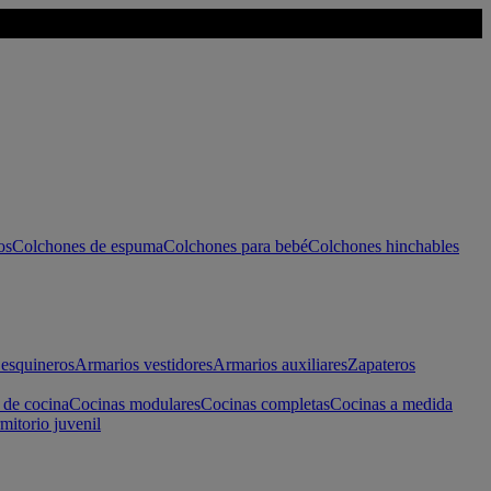
os
Colchones de espuma
Colchones para bebé
Colchones hinchables
esquineros
Armarios vestidores
Armarios auxiliares
Zapateros
 de cocina
Cocinas modulares
Cocinas completas
Cocinas a medida
mitorio juvenil