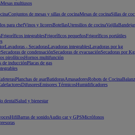
s
Mesas multiusos
cina
Conjuntos de mesas y sillas de cocina
Mesas de cocina
Sillas de coc
los para chef
Vinos y licores
Botellas
Utensilios de cocina
Vajilla
Bandeja
s
Frigoríficos integrables
Frigoríficos pequeños
Frigoríficos portátiles
es
ior
Lavadoras - Secadoras
Lavadoras integrables
Lavadoras por kg
r
Secadoras de condensación
Secadoras de evacuación
Secadoras por Kg
s pirolíticos
Hornos multifunción
s de inducción
Placas de gas
ntegrables
afeteras
Planchas de asar
Batidoras
Amasadores
Robots de Cocina
Balanz
alefactores
Difusores
Emisores Térmicos
Humidificadores
o dental
Salud y bienestar
voces
Hifi
Barras de sonido
Audio car y GPS
Micrófonos
presoras