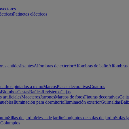
oyectores
éctricas
Patinetes eléctricos
ras antideslizantes
Alfombras de exterior
Alfombras de baño
Alfombras 
uadros pintados a mano
Marcos
Placas decorativas
Cuadros
s
Biombos
Cestas
Baúles
Revisteros
Cajas
s artificiales
Maceteros
Jarrones
Marcos de fotos
Figuras decorativas
Cajit
muebles
Iluminación para dormitorio
Iluminación exterior
Guirnaldas
Bali
ardín
Sillas de jardín
Mesas de jardín
Conjuntos de sofás de jardín
Sofás j
s
Columpios