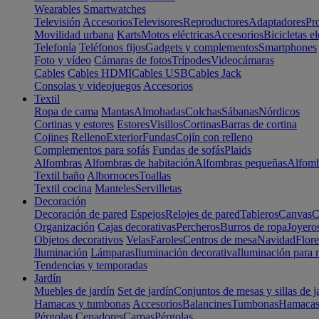
Wearables
Smartwatches
Televisión
Accesorios
Televisores
Reproductores
Adaptadores
Pr
Movilidad urbana
Karts
Motos eléctricas
Accesorios
Bicicletas el
Telefonía
Teléfonos fijos
Gadgets y complementos
Smartphones
Foto y vídeo
Cámaras de fotos
Trípodes
Videocámaras
Cables
Cables HDMI
Cables USB
Cables Jack
Consolas y videojuegos
Accesorios
Textil
Ropa de cama
Mantas
Almohadas
Colchas
Sábanas
Nórdicos
Cortinas y estores
Estores
Visillos
Cortinas
Barras de cortina
Cojines
Relleno
Exterior
Fundas
Cojín con relleno
Complementos para sofás
Fundas de sofás
Plaids
Alfombras
Alfombras de habitación
Alfombras pequeñas
Alfomb
Textil baño
Albornoces
Toallas
Textil cocina
Manteles
Servilletas
Decoración
Decoración de pared
Espejos
Relojes de pared
Tableros
Canvas
C
Organización
Cajas decorativas
Percheros
Burros de ropa
Joyero
Objetos decorativos
Velas
Faroles
Centros de mesa
Navidad
Flore
Iluminación
Lámparas
Iluminación decorativa
Iluminación para 
Tendencias y temporadas
Jardín
Muebles de jardín
Set de jardín
Conjuntos de mesas y sillas de j
Hamacas y tumbonas
Accesorios
Balancines
Tumbonas
Hamaca
Pérgolas
Cenadores
Carpas
Pérgolas