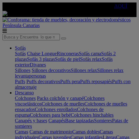
🔵Cambia tu electro con
-10% EXTRA
de descuento ☑️
AQUÍ
Península
Canarias
Sofás
Sofás
Chaise Longue
Rinconeras
Sofás cama
Sofás 2
plazas
Sofás 3 plazas
Sofás de piel
Sofás relax
Sofás
exterior
Divanes
Sillones
Sillones decorativos
Sillones relax
Sillones relax
levantapersonas
Puffs
Puffs decorativos
Puffs pera
Puffs reposapiés
Puffs con
almacenaje
Descanso
Colchones
Packs colchón y canapé
Colchones
viscoelásticos
Colchones de muelles
Colchones de muelles
ensacados
Colchones enrollados
Colchones de
espuma
Colchones para bebé
Colchones hinchables
Canapés y bases
Canapés
Base tapizadas
Somieres
Patas de
somieres
Camas
Camas de matrimonio
Camas dobles
Camas
individuales
Camas juveniles
Camas infantiles
Literas
Camas