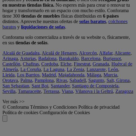
en nuestras tiendas física.
No esperes más para crear o renovar tu
hogar y transformarlo en un espacio con mucho estilo. Conforama
tiene 300
tiendas de muebles
físicas distribuidas en
6 países
distintos. Aproveche nuestras ofertas de
sofas baratos
,
colchones
baratos
y
liquidaciones de sofas
.
Conforama solo comercializa a través de su website o, físicamente,
en sus
tiendas de sofás
.
Alcalá de Guadaíra
,
Alcalá de Henares
,
Alcorcón
,
Alfafar
,
Alicante
,
Arinaga
,
Asturias
,
Badalona
,
Barakaldo
,
Barcelona
,
Burjassot
,
Castellón
,
Chafiras
,
Cordoba
,
Elche
,
Finestrat
,
Granada
,
Huércal de
Almería
,
La Coruña
,
La Laguna
,
La Zenia
,
Lanzarote
,
León
,
Lleida
,
Los Barrios
,
Madrid
,
Majadahonda
,
Málaga
,
Murcia
,
Orotava
,
Palma
,
Pamplona
,
Rivas
,
Sabadell
,
Sagunto
,
Salt, Girona
,
San Sebastian
,
Sant Boi
,
Santander
,
Santiago de Compostela
,
Sevilla
,
Tamaraceite
,
Terrassa
,
Viana
,
Vilanova i la Geltrú
,
Zaragoza
Ver más >>
© Conforama
Términos y Condiciones
Política de privacidad
Política de cookies
Configuración de Cookies