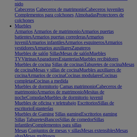
nido
Cabeceros
Cabeceros de matrimonio
Cabeceros juveniles
Complementos para colchones
Almohadas
Protectores de
colchones
Muebles
Armarios
Armarios de matrimonio
Armarios puertas
batientes
Armarios puertas correderas
Armarios
juvenil
Armarios infantiles
Armarios esquineros
Armarios
vestidores
Armarios auxiliares
Zapateros
Muebles de salón
Sillas
Mesas de salón
Muebles
TV
Vitrinas
Aparadores
Estanterias
Muebles recibidores
Muebles de cocina
Sillas de cocinas
Taburetes de cocina
Mesas
de cocina
Mesas y sillas de cocina
Muebles auxiliares de
cocina
Armarios de cocina
Cocinas modulares
Cocinas
completas
Cocinas a medida
Muebles de dormitorio
Camas matrimonio
Cabeceros de
matrimonio
Armarios de matrimonio
Mesitas de
noche
Comodas
Muebles de dormitorio juvenil
Muebles de oficina y teletrabajo
Escritorios
Sillas de
escritorio
Estanterías
Muebles de Gaming
Sillas gaming
Escritorios gaming
Sillas
Taburetes
Bancos
Sillas de comedor
Sillas
infantiles
Complementos para sillas
Mesas
Conjuntos de mesas y sillas
Mesas extensibles
Mesas
altas
Mesas multiusos