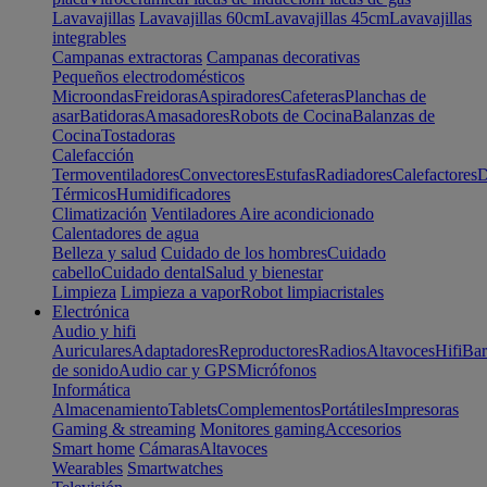
Lavavajillas
Lavavajillas 60cm
Lavavajillas 45cm
Lavavajillas
integrables
Campanas extractoras
Campanas decorativas
Pequeños electrodomésticos
Microondas
Freidoras
Aspiradores
Cafeteras
Planchas de
asar
Batidoras
Amasadores
Robots de Cocina
Balanzas de
Cocina
Tostadoras
Calefacción
Termoventiladores
Convectores
Estufas
Radiadores
Calefactores
D
Térmicos
Humidificadores
Climatización
Ventiladores
Aire acondicionado
Calentadores de agua
Belleza y salud
Cuidado de los hombres
Cuidado
cabello
Cuidado dental
Salud y bienestar
Limpieza
Limpieza a vapor
Robot limpiacristales
Electrónica
Audio y hifi
Auriculares
Adaptadores
Reproductores
Radios
Altavoces
Hifi
Bar
de sonido
Audio car y GPS
Micrófonos
Informática
Almacenamiento
Tablets
Complementos
Portátiles
Impresoras
Gaming & streaming
Monitores gaming
Accesorios
Smart home
Cámaras
Altavoces
Wearables
Smartwatches