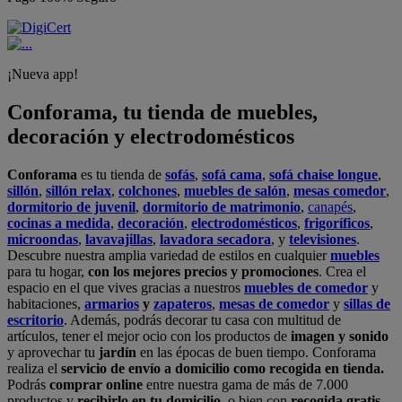
¡Nueva app!
Conforama, tu tienda de muebles,
decoración y electrodomésticos
Conforama
es tu tienda de
sofás
,
sofá cama
,
sofá chaise longue
,
sillón
,
sillón relax
,
colchones
,
muebles de salón
,
mesas comedor
,
dormitorio de juvenil
,
dormitorio de matrimonio
,
canapés
,
cocinas a medida
,
decoración
,
electrodomésticos
,
frigoríficos
,
microondas
,
lavavajillas
,
lavadora secadora
, y
televisiones
.
Descubre nuestra amplia variedad de estilos en cualquier
muebles
para tu hogar,
con los mejores precios y promociones
. Crea el
espacio en el que vives gracias a nuestros
muebles de comedor
y
habitaciones,
armarios
y
zapateros
,
mesas de comedor
y
sillas de
escritorio
. Además, podrás decorar tu casa con multitud de
artículos, tener el mejor ocio con los productos de
imagen y sonido
y aprovechar tu
jardín
en las épocas de buen tiempo. Conforama
realiza el
servicio de envío a domicilio como recogida en tienda.
Podrás
comprar online
entre nuestra gama de más de 7.000
productos y
recibirlo en tu domicilio
, o bien con
recogida gratis