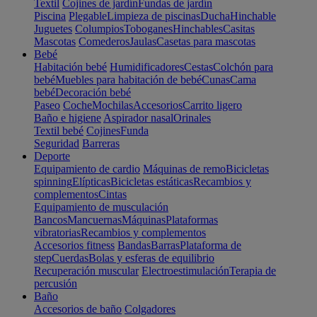
Textil
Cojines de jardín
Fundas de jardín
Piscina
Plegable
Limpieza de piscinas
Ducha
Hinchable
Juguetes
Columpios
Toboganes
Hinchables
Casitas
Mascotas
Comederos
Jaulas
Casetas para mascotas
Bebé
Habitación bebé
Humidificadores
Cestas
Colchón para
bebé
Muebles para habitación de bebé
Cunas
Cama
bebé
Decoración bebé
Paseo
Coche
Mochilas
Accesorios
Carrito ligero
Baño e higiene
Aspirador nasal
Orinales
Textil bebé
Cojines
Funda
Seguridad
Barreras
Deporte
Equipamiento de cardio
Máquinas de remo
Bicicletas
spinning
Elípticas
Bicicletas estáticas
Recambios y
complementos
Cintas
Equipamiento de musculación
Bancos
Mancuernas
Máquinas
Plataformas
vibratorias
Recambios y complementos
Accesorios fitness
Bandas
Barras
Plataforma de
step
Cuerdas
Bolas y esferas de equilibrio
Recuperación muscular
Electroestimulación
Terapia de
percusión
Baño
Accesorios de baño
Colgadores