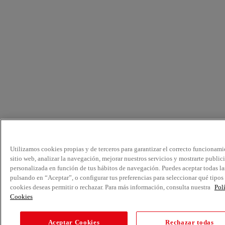
Utilizamos cookies propias y de terceros para garantizar el correcto funcionami
sitio web, analizar la navegación, mejorar nuestros servicios y mostrarte public
personalizada en función de tus hábitos de navegación. Puedes aceptar todas la
pulsando en “Aceptar”, o configurar tus preferencias para seleccionar qué tipos
cookies deseas permitir o rechazar. Para más información, consulta nuestra
Pol
Cookies
Aceptar Cookies
Rechazar todas