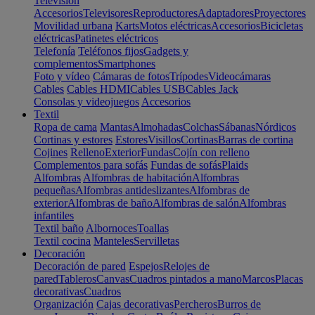
Televisión
Accesorios
Televisores
Reproductores
Adaptadores
Proyectores
Movilidad urbana
Karts
Motos eléctricas
Accesorios
Bicicletas
eléctricas
Patinetes eléctricos
Telefonía
Teléfonos fijos
Gadgets y
complementos
Smartphones
Foto y vídeo
Cámaras de fotos
Trípodes
Videocámaras
Cables
Cables HDMI
Cables USB
Cables Jack
Consolas y videojuegos
Accesorios
Textil
Ropa de cama
Mantas
Almohadas
Colchas
Sábanas
Nórdicos
Cortinas y estores
Estores
Visillos
Cortinas
Barras de cortina
Cojines
Relleno
Exterior
Fundas
Cojín con relleno
Complementos para sofás
Fundas de sofás
Plaids
Alfombras
Alfombras de habitación
Alfombras
pequeñas
Alfombras antideslizantes
Alfombras de
exterior
Alfombras de baño
Alfombras de salón
Alfombras
infantiles
Textil baño
Albornoces
Toallas
Textil cocina
Manteles
Servilletas
Decoración
Decoración de pared
Espejos
Relojes de
pared
Tableros
Canvas
Cuadros pintados a mano
Marcos
Placas
decorativas
Cuadros
Organización
Cajas decorativas
Percheros
Burros de