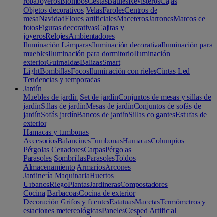
ropa
Joyeros
Biombos
Cestas
Baúles
Revisteros
Cajas
Objetos decorativos
Velas
Faroles
Centros de
mesa
Navidad
Flores artificiales
Maceteros
Jarrones
Marcos de
fotos
Figuras decorativas
Cajitas y
joyeros
Relojes
Ambientadores
Iluminación
Lámparas
Iluminación decorativa
Iluminación para
muebles
Iluminación para dormitorio
Iluminación
exterior
Guirnaldas
Balizas
Smart
Light
Bombillas
Focos
Iluminación con rieles
Cintas Led
Tendencias y temporadas
Jardín
Muebles de jardín
Set de jardín
Conjuntos de mesas y sillas de
jardín
Sillas de jardín
Mesas de jardín
Conjuntos de sofás de
jardín
Sofás jardín
Bancos de jardín
Sillas colgantes
Estufas de
exterior
Hamacas y tumbonas
Accesorios
Balancines
Tumbonas
Hamacas
Columpios
Pérgolas
Cenadores
Carpas
Pérgolas
Parasoles
Sombrillas
Parasoles
Toldos
Almacenamiento
Armarios
Arcones
Jardinería
Maquinaria
Huertos
Urbanos
Riego
Plantas
Jardineras
Compostadores
Cocina
Barbacoas
Cocina de exterior
Decoración
Grifos y fuentes
Estatuas
Macetas
Termómetros y
estaciones metereológicas
Paneles
Cesped Artificial