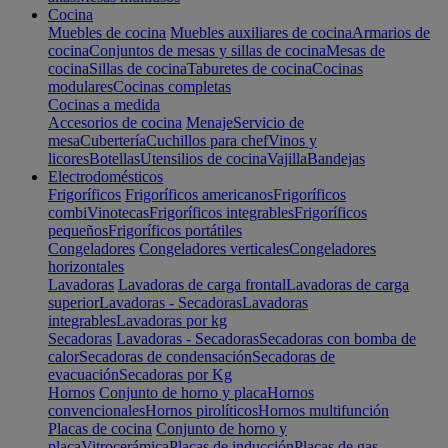
Cocina
Muebles de cocina
Muebles auxiliares de cocina
Armarios de
cocina
Conjuntos de mesas y sillas de cocina
Mesas de
cocina
Sillas de cocina
Taburetes de cocina
Cocinas
modulares
Cocinas completas
Cocinas a medida
Accesorios de cocina
Menaje
Servicio de
mesa
Cubertería
Cuchillos para chef
Vinos y
licores
Botellas
Utensilios de cocina
Vajilla
Bandejas
Electrodomésticos
Frigoríficos
Frigoríficos americanos
Frigoríficos
combi
Vinotecas
Frigoríficos integrables
Frigoríficos
pequeños
Frigoríficos portátiles
Congeladores
Congeladores verticales
Congeladores
horizontales
Lavadoras
Lavadoras de carga frontal
Lavadoras de carga
superior
Lavadoras - Secadoras
Lavadoras
integrables
Lavadoras por kg
Secadoras
Lavadoras - Secadoras
Secadoras con bomba de
calor
Secadoras de condensación
Secadoras de
evacuación
Secadoras por Kg
Hornos
Conjunto de horno y placa
Hornos
convencionales
Hornos pirolíticos
Hornos multifunción
Placas de cocina
Conjunto de horno y
placa
Vitrocerámica
Placas de inducción
Placas de gas