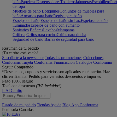
baño
Papeleras
Dispensadores
Toalleros
Jaboneras
Escobillero
Port
de ropa
Muebles de baño
Botiquines
Conjuntos de muebles para
baño
Armarios para baño
Repisa para baño
Espejos de baño
Espejos de baño sin Luz
Espejos de baño
iluminados
Espejos de baño con aumento
Sanitarios
Bañeras
Lavabos
Mamparas
Grifería
Grifos para cocina
Grifos para ducha
Seguridad de baño
Barras de seguridad para baño
Resumen de tu pedido
¡Tu carrito está vacío!
Suscríbete a la newsletter
Todas las promociones
Colecciones
Conforama
Tarjeta Conforama
Financiación
Catálogos Conforama
Seguir Comprando
*Descuentos, cupones y servicios son aplicados en el carrito. Haz
clic en Tramitar Pedido para ver estos descuentos e importes
Pago 100% seguro
Total con descuento
(IVA incluido*)
Ir Al Carrito
Estado de mi pedido
Tiendas
Ayuda
Blog
App Conforama
Península
Canarias