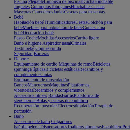
Piscina
Plegable
Limpieza de piscinas
Ducha
Hinchable
Juguetes
Columpios
Toboganes
Hinchables
Casitas
Mascotas
Comederos
Jaulas
Casetas para mascotas
Bebé
Habitación bebé
Humidificadores
Cestas
Colchón para
bebé
Muebles para habitación de bebé
Cunas
Cama
bebé
Decoración bebé
Paseo
Coche
Mochilas
Accesorios
Carrito ligero
Baño e higiene
Aspirador nasal
Orinales
Textil bebé
Cojines
Funda
Seguridad
Barreras
Deporte
Equipamiento de cardio
Máquinas de remo
Bicicletas
spinning
Elípticas
Bicicletas estáticas
Recambios y
complementos
Cintas
Equipamiento de musculación
Bancos
Mancuernas
Máquinas
Plataformas
vibratorias
Recambios y complementos
Accesorios fitness
Bandas
Barras
Plataforma de
step
Cuerdas
Bolas y esferas de equilibrio
Recuperación muscular
Electroestimulación
Terapia de
percusión
Baño
Accesorios de baño
Colgadores
baño
Papeleras
Dispensadores
Toalleros
Jaboneras
Escobillero
Port