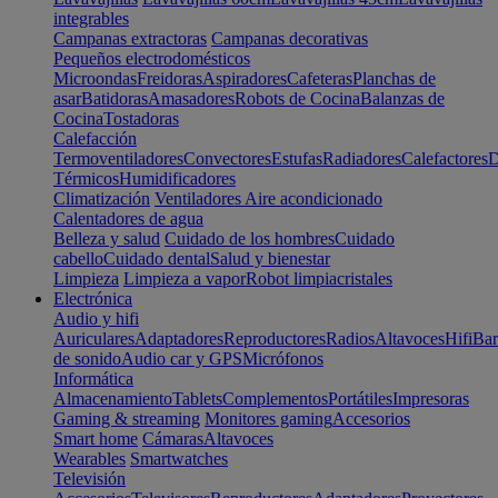
integrables
Campanas extractoras
Campanas decorativas
Pequeños electrodomésticos
Microondas
Freidoras
Aspiradores
Cafeteras
Planchas de
asar
Batidoras
Amasadores
Robots de Cocina
Balanzas de
Cocina
Tostadoras
Calefacción
Termoventiladores
Convectores
Estufas
Radiadores
Calefactores
D
Térmicos
Humidificadores
Climatización
Ventiladores
Aire acondicionado
Calentadores de agua
Belleza y salud
Cuidado de los hombres
Cuidado
cabello
Cuidado dental
Salud y bienestar
Limpieza
Limpieza a vapor
Robot limpiacristales
Electrónica
Audio y hifi
Auriculares
Adaptadores
Reproductores
Radios
Altavoces
Hifi
Bar
de sonido
Audio car y GPS
Micrófonos
Informática
Almacenamiento
Tablets
Complementos
Portátiles
Impresoras
Gaming & streaming
Monitores gaming
Accesorios
Smart home
Cámaras
Altavoces
Wearables
Smartwatches
Televisión