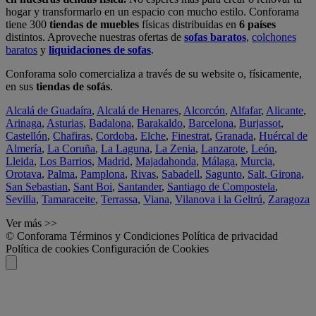
hogar y transformarlo en un espacio con mucho estilo. Conforama
tiene 300
tiendas de muebles
físicas distribuidas en
6 países
distintos. Aproveche nuestras ofertas de
sofas baratos
,
colchones
baratos
y
liquidaciones de sofas
.
Conforama solo comercializa a través de su website o, físicamente,
en sus
tiendas de sofás
.
Alcalá de Guadaíra
,
Alcalá de Henares
,
Alcorcón
,
Alfafar
,
Alicante
,
Arinaga
,
Asturias
,
Badalona
,
Barakaldo
,
Barcelona
,
Burjassot
,
Castellón
,
Chafiras
,
Cordoba
,
Elche
,
Finestrat
,
Granada
,
Huércal de
Almería
,
La Coruña
,
La Laguna
,
La Zenia
,
Lanzarote
,
León
,
Lleida
,
Los Barrios
,
Madrid
,
Majadahonda
,
Málaga
,
Murcia
,
Orotava
,
Palma
,
Pamplona
,
Rivas
,
Sabadell
,
Sagunto
,
Salt, Girona
,
San Sebastian
,
Sant Boi
,
Santander
,
Santiago de Compostela
,
Sevilla
,
Tamaraceite
,
Terrassa
,
Viana
,
Vilanova i la Geltrú
,
Zaragoza
Ver más >>
© Conforama
Términos y Condiciones
Política de privacidad
Política de cookies
Configuración de Cookies