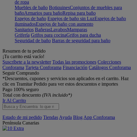
de ropa
Muebles de baño
Botiquines
Conjuntos de muebles para
baño
Armarios para baño
Repisa para baño
Espejos de baño
Espejos de baño sin Luz
Espejos de baño
iluminados
Espejos de baño con aumento
Sanitarios
Bañeras
Lavabos
Mamparas
Grifería
Grifos para cocina
Grifos para ducha
Seguridad de baño
Barras de seguridad para baño
Resumen de tu pedido
¡Tu carrito está vacío!
Suscríbete a la newsletter
Todas las promociones
Colecciones
Conforama
Tarjeta Conforama
Financiación
Catálogos Conforama
Seguir Comprando
*Descuentos, cupones y servicios son aplicados en el carrito. Haz
clic en Tramitar Pedido para ver estos descuentos e importes
Pago 100% seguro
Total con descuento
(IVA incluido*)
Ir Al Carrito
Estado de mi pedido
Tiendas
Ayuda
Blog
App Conforama
Península
Canarias