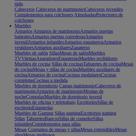
nido
Cabeceros
Cabeceros de matrimonio
Cabeceros juveniles
Complementos para colchones
Almohadas
Protectores de
colchones
Muebles
Armarios
Armarios de matrimonio
Armarios puertas
batientes
Armarios puertas correderas
Armarios
juvenil
Armarios infantiles
Armarios esquineros
Armarios
vestidores
Armarios auxiliares
Zapateros
Muebles de salón
Sillas
Mesas de salón
Muebles
TV
Vitrinas
Aparadores
Estanterias
Muebles recibidores
Muebles de cocina
Sillas de cocinas
Taburetes de cocina
Mesas
de cocina
Mesas y sillas de cocina
Muebles auxiliares de
cocina
Armarios de cocina
Cocinas modulares
Cocinas
completas
Cocinas a medida
Muebles de dormitorio
Camas matrimonio
Cabeceros de
matrimonio
Armarios de matrimonio
Mesitas de
noche
Comodas
Muebles de dormitorio juvenil
Muebles de oficina y teletrabajo
Escritorios
Sillas de
escritorio
Estanterías
Muebles de Gaming
Sillas gaming
Escritorios gaming
Sillas
Taburetes
Bancos
Sillas de comedor
Sillas
infantiles
Complementos para sillas
Mesas
Conjuntos de mesas y sillas
Mesas extensibles
Mesas
altas
Mesas multiusos