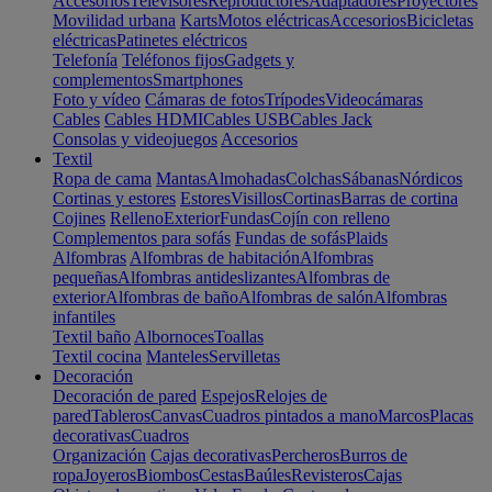
Accesorios
Televisores
Reproductores
Adaptadores
Proyectores
Movilidad urbana
Karts
Motos eléctricas
Accesorios
Bicicletas
eléctricas
Patinetes eléctricos
Telefonía
Teléfonos fijos
Gadgets y
complementos
Smartphones
Foto y vídeo
Cámaras de fotos
Trípodes
Videocámaras
Cables
Cables HDMI
Cables USB
Cables Jack
Consolas y videojuegos
Accesorios
Textil
Ropa de cama
Mantas
Almohadas
Colchas
Sábanas
Nórdicos
Cortinas y estores
Estores
Visillos
Cortinas
Barras de cortina
Cojines
Relleno
Exterior
Fundas
Cojín con relleno
Complementos para sofás
Fundas de sofás
Plaids
Alfombras
Alfombras de habitación
Alfombras
pequeñas
Alfombras antideslizantes
Alfombras de
exterior
Alfombras de baño
Alfombras de salón
Alfombras
infantiles
Textil baño
Albornoces
Toallas
Textil cocina
Manteles
Servilletas
Decoración
Decoración de pared
Espejos
Relojes de
pared
Tableros
Canvas
Cuadros pintados a mano
Marcos
Placas
decorativas
Cuadros
Organización
Cajas decorativas
Percheros
Burros de
ropa
Joyeros
Biombos
Cestas
Baúles
Revisteros
Cajas