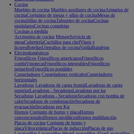
Cocina
Muebles de cocina
Muebles auxiliares de cocina
Armarios de
cocina
Conjuntos de mesas y sillas de cocina
Mesas de
cocina
Sillas de cocina
Taburetes de cocina
Cocinas
modulares
Cocinas completas
Cocinas a medida
Accesorios de cocina
Menaje
Servicio de
mesa
Cubertería
Cuchillos para chef
Vinos y
licores
Botellas
Utensilios de cocina
Vajilla
Bandejas
Electrodomésticos
Frigoríficos
Frigoríficos americanos
Frigoríficos
combi
Vinotecas
Frigoríficos integrables
Frigoríficos
pequeños
Frigoríficos portátiles
Congeladores
Congeladores verticales
Congeladores
horizontales
Lavadoras
Lavadoras de carga frontal
Lavadoras de carga
superior
Lavadoras - Secadoras
Lavadoras por kg
Secadoras
Lavadoras - Secadoras
Secadoras con bomba de
calor
Secadoras de condensación
Secadoras de
evacuación
Secadoras por Kg
Hornos
Conjunto de horno y placa
Hornos
convencionales
Hornos pirolíticos
Hornos multifunción
Placas de cocina
Conjunto de horno y
placa
Vitrocerámica
Placas de inducción
Placas de gas
Lavavajillas
Lavavajillas 60cm
Lavavajillas 45cm
Lavavajillas