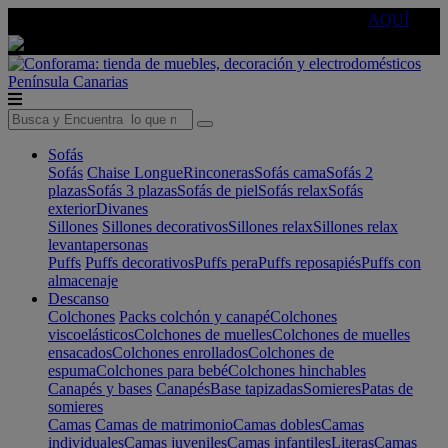
🔵Cambia tu electro con
-10% EXTRA
de descuento ☑️
AQUÍ
Península
Canarias
Sofás
Sofás
Chaise Longue
Rinconeras
Sofás cama
Sofás 2
plazas
Sofás 3 plazas
Sofás de piel
Sofás relax
Sofás
exterior
Divanes
Sillones
Sillones decorativos
Sillones relax
Sillones relax
levantapersonas
Puffs
Puffs decorativos
Puffs pera
Puffs reposapiés
Puffs con
almacenaje
Descanso
Colchones
Packs colchón y canapé
Colchones
viscoelásticos
Colchones de muelles
Colchones de muelles
ensacados
Colchones enrollados
Colchones de
espuma
Colchones para bebé
Colchones hinchables
Canapés y bases
Canapés
Base tapizadas
Somieres
Patas de
somieres
Camas
Camas de matrimonio
Camas dobles
Camas
individuales
Camas juveniles
Camas infantiles
Literas
Camas