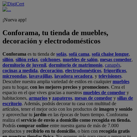
¡Nueva app!
Conforama, tu tienda de muebles,
decoración y electrodomésticos
Conforama
es tu tienda de
sofás
,
sofá cama
,
sofá chaise longue
,
sillón
,
sillón relax
,
colchones
,
muebles de salón
,
mesas comedor
,
dormitorio de juvenil
,
dormitorio de matrimonio
,
canapés
,
cocinas a medida
,
decoración
,
electrodomésticos
,
frigoríficos
,
microondas
,
lavavajillas
,
lavadora secadora
, y
televisiones
.
Descubre nuestra amplia variedad de estilos en cualquier
muebles
para tu hogar,
con los mejores precios y promociones
. Crea el
espacio en el que vives gracias a nuestros
muebles de comedor
y
habitaciones,
armarios
y
zapateros
,
mesas de comedor
y
sillas de
escritorio
. Además, podrás decorar tu casa con multitud de
artículos, tener el mejor ocio con los productos de
imagen y sonido
y aprovechar tu
jardín
en las épocas de buen tiempo. Conforama
realiza el
servicio de envío a domicilio como recogida en tienda.
Podrás
comprar online
entre nuestra gama de más de 7.000
productos y
recibirlo en tu domicilio
, o bien con
recogida gratis
en nuestras tiendas física.
No esperes más para crear o renovar tu