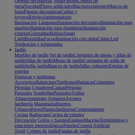
Objetos decorativos
Velas
Faroles
Centros de
mesa
Navidad
Flores artificiales
Maceteros
Jarrones
Marcos de
fotos
Figuras decorativas
Cajitas y
joyeros
Relojes
Ambientadores
Iluminación
Lámparas
Iluminación decorativa
Iluminación para
muebles
Iluminación para dormitorio
Iluminación
exterior
Guirnaldas
Balizas
Smart
Light
Bombillas
Focos
Iluminación con rieles
Cintas Led
Tendencias y temporadas
Jardín
Muebles de jardín
Set de jardín
Conjuntos de mesas y sillas de
jardín
Sillas de jardín
Mesas de jardín
Conjuntos de sofás de
jardín
Sofás jardín
Bancos de jardín
Sillas colgantes
Estufas de
exterior
Hamacas y tumbonas
Accesorios
Balancines
Tumbonas
Hamacas
Columpios
Pérgolas
Cenadores
Carpas
Pérgolas
Parasoles
Sombrillas
Parasoles
Toldos
Almacenamiento
Armarios
Arcones
Jardinería
Maquinaria
Huertos
Urbanos
Riego
Plantas
Jardineras
Compostadores
Cocina
Barbacoas
Cocina de exterior
Decoración
Grifos y fuentes
Estatuas
Macetas
Termómetros y
estaciones metereológicas
Paneles
Cesped Artificial
Textil
Cojines de jardín
Fundas de jardín