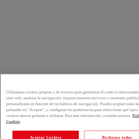
Utilizamos cookies propias y de terceros para garantizar el correcto funcionami
sitio web, analizar la navegación, mejorar nuestros servicios y mostrarte public
personalizada en función de tus hábitos de navegación. Puedes aceptar todas la
pulsando en “Aceptar”, o configurar tus preferencias para seleccionar qué tipos
cookies deseas permitir o rechazar. Para más información, consulta nuestra
Pol
Cookies
Aceptar Cookies
Rechazar todas