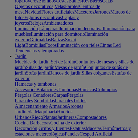
ropa
Joyeros
Biombos
Cestas
Baúles
Revisteros
Cajas
Objetos decorativos
Velas
Faroles
Centros de
mesa
Navidad
Flores artificiales
Maceteros
Jarrones
Marcos de
fotos
Figuras decorativas
Cajitas y
joyeros
Relojes
Ambientadores
Iluminación
Lámparas
Iluminación decorativa
Iluminación para
muebles
Iluminación para dormitorio
Iluminación
exterior
Guirnaldas
Balizas
Smart
Light
Bombillas
Focos
Iluminación con rieles
Cintas Led
Tendencias y temporadas
Jardín
Muebles de jardín
Set de jardín
Conjuntos de mesas y sillas de
jardín
Sillas de jardín
Mesas de jardín
Conjuntos de sofás de
jardín
Sofás jardín
Bancos de jardín
Sillas colgantes
Estufas de
exterior
Hamacas y tumbonas
Accesorios
Balancines
Tumbonas
Hamacas
Columpios
Pérgolas
Cenadores
Carpas
Pérgolas
Parasoles
Sombrillas
Parasoles
Toldos
Almacenamiento
Armarios
Arcones
Jardinería
Maquinaria
Huertos
Urbanos
Riego
Plantas
Jardineras
Compostadores
Cocina
Barbacoas
Cocina de exterior
Decoración
Grifos y fuentes
Estatuas
Macetas
Termómetros y
estaciones metereológicas
Paneles
Cesped Artificial