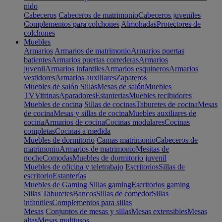
nido
Cabeceros
Cabeceros de matrimonio
Cabeceros juveniles
Complementos para colchones
Almohadas
Protectores de
colchones
Muebles
Armarios
Armarios de matrimonio
Armarios puertas
batientes
Armarios puertas correderas
Armarios
juvenil
Armarios infantiles
Armarios esquineros
Armarios
vestidores
Armarios auxiliares
Zapateros
Muebles de salón
Sillas
Mesas de salón
Muebles
TV
Vitrinas
Aparadores
Estanterias
Muebles recibidores
Muebles de cocina
Sillas de cocinas
Taburetes de cocina
Mesas
de cocina
Mesas y sillas de cocina
Muebles auxiliares de
cocina
Armarios de cocina
Cocinas modulares
Cocinas
completas
Cocinas a medida
Muebles de dormitorio
Camas matrimonio
Cabeceros de
matrimonio
Armarios de matrimonio
Mesitas de
noche
Comodas
Muebles de dormitorio juvenil
Muebles de oficina y teletrabajo
Escritorios
Sillas de
escritorio
Estanterías
Muebles de Gaming
Sillas gaming
Escritorios gaming
Sillas
Taburetes
Bancos
Sillas de comedor
Sillas
infantiles
Complementos para sillas
Mesas
Conjuntos de mesas y sillas
Mesas extensibles
Mesas
altas
Mesas multiusos