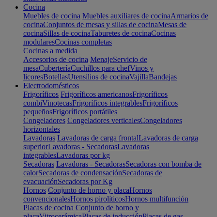
Cocina
Muebles de cocina
Muebles auxiliares de cocina
Armarios de
cocina
Conjuntos de mesas y sillas de cocina
Mesas de
cocina
Sillas de cocina
Taburetes de cocina
Cocinas
modulares
Cocinas completas
Cocinas a medida
Accesorios de cocina
Menaje
Servicio de
mesa
Cubertería
Cuchillos para chef
Vinos y
licores
Botellas
Utensilios de cocina
Vajilla
Bandejas
Electrodomésticos
Frigoríficos
Frigoríficos americanos
Frigoríficos
combi
Vinotecas
Frigoríficos integrables
Frigoríficos
pequeños
Frigoríficos portátiles
Congeladores
Congeladores verticales
Congeladores
horizontales
Lavadoras
Lavadoras de carga frontal
Lavadoras de carga
superior
Lavadoras - Secadoras
Lavadoras
integrables
Lavadoras por kg
Secadoras
Lavadoras - Secadoras
Secadoras con bomba de
calor
Secadoras de condensación
Secadoras de
evacuación
Secadoras por Kg
Hornos
Conjunto de horno y placa
Hornos
convencionales
Hornos pirolíticos
Hornos multifunción
Placas de cocina
Conjunto de horno y
placa
Vitrocerámica
Placas de inducción
Placas de gas