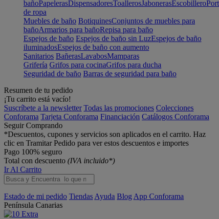
baño
Papeleras
Dispensadores
Toalleros
Jaboneras
Escobillero
Port
de ropa
Muebles de baño
Botiquines
Conjuntos de muebles para
baño
Armarios para baño
Repisa para baño
Espejos de baño
Espejos de baño sin Luz
Espejos de baño
iluminados
Espejos de baño con aumento
Sanitarios
Bañeras
Lavabos
Mamparas
Grifería
Grifos para cocina
Grifos para ducha
Seguridad de baño
Barras de seguridad para baño
Resumen de tu pedido
¡Tu carrito está vacío!
Suscríbete a la newsletter
Todas las promociones
Colecciones
Conforama
Tarjeta Conforama
Financiación
Catálogos Conforama
Seguir Comprando
*Descuentos, cupones y servicios son aplicados en el carrito. Haz
clic en Tramitar Pedido para ver estos descuentos e importes
Pago 100% seguro
Total con descuento
(IVA incluido*)
Ir Al Carrito
Estado de mi pedido
Tiendas
Ayuda
Blog
App Conforama
Península
Canarias