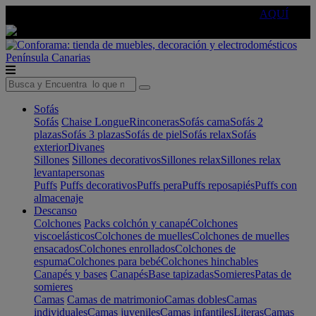
🔵Cambia tu electro con
-10% EXTRA
de descuento ☑️
AQUÍ
Península
Canarias
Sofás
Sofás
Chaise Longue
Rinconeras
Sofás cama
Sofás 2
plazas
Sofás 3 plazas
Sofás de piel
Sofás relax
Sofás
exterior
Divanes
Sillones
Sillones decorativos
Sillones relax
Sillones relax
levantapersonas
Puffs
Puffs decorativos
Puffs pera
Puffs reposapiés
Puffs con
almacenaje
Descanso
Colchones
Packs colchón y canapé
Colchones
viscoelásticos
Colchones de muelles
Colchones de muelles
ensacados
Colchones enrollados
Colchones de
espuma
Colchones para bebé
Colchones hinchables
Canapés y bases
Canapés
Base tapizadas
Somieres
Patas de
somieres
Camas
Camas de matrimonio
Camas dobles
Camas
individuales
Camas juveniles
Camas infantiles
Literas
Camas