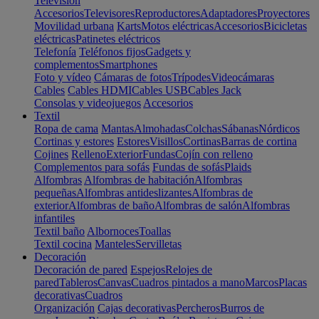
Televisión
Accesorios
Televisores
Reproductores
Adaptadores
Proyectores
Movilidad urbana
Karts
Motos eléctricas
Accesorios
Bicicletas
eléctricas
Patinetes eléctricos
Telefonía
Teléfonos fijos
Gadgets y
complementos
Smartphones
Foto y vídeo
Cámaras de fotos
Trípodes
Videocámaras
Cables
Cables HDMI
Cables USB
Cables Jack
Consolas y videojuegos
Accesorios
Textil
Ropa de cama
Mantas
Almohadas
Colchas
Sábanas
Nórdicos
Cortinas y estores
Estores
Visillos
Cortinas
Barras de cortina
Cojines
Relleno
Exterior
Fundas
Cojín con relleno
Complementos para sofás
Fundas de sofás
Plaids
Alfombras
Alfombras de habitación
Alfombras
pequeñas
Alfombras antideslizantes
Alfombras de
exterior
Alfombras de baño
Alfombras de salón
Alfombras
infantiles
Textil baño
Albornoces
Toallas
Textil cocina
Manteles
Servilletas
Decoración
Decoración de pared
Espejos
Relojes de
pared
Tableros
Canvas
Cuadros pintados a mano
Marcos
Placas
decorativas
Cuadros
Organización
Cajas decorativas
Percheros
Burros de