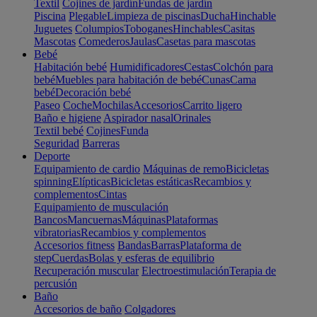
Textil
Cojines de jardín
Fundas de jardín
Piscina
Plegable
Limpieza de piscinas
Ducha
Hinchable
Juguetes
Columpios
Toboganes
Hinchables
Casitas
Mascotas
Comederos
Jaulas
Casetas para mascotas
Bebé
Habitación bebé
Humidificadores
Cestas
Colchón para
bebé
Muebles para habitación de bebé
Cunas
Cama
bebé
Decoración bebé
Paseo
Coche
Mochilas
Accesorios
Carrito ligero
Baño e higiene
Aspirador nasal
Orinales
Textil bebé
Cojines
Funda
Seguridad
Barreras
Deporte
Equipamiento de cardio
Máquinas de remo
Bicicletas
spinning
Elípticas
Bicicletas estáticas
Recambios y
complementos
Cintas
Equipamiento de musculación
Bancos
Mancuernas
Máquinas
Plataformas
vibratorias
Recambios y complementos
Accesorios fitness
Bandas
Barras
Plataforma de
step
Cuerdas
Bolas y esferas de equilibrio
Recuperación muscular
Electroestimulación
Terapia de
percusión
Baño
Accesorios de baño
Colgadores