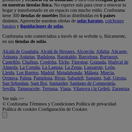
en nuestras tiendas física.
No esperes más para crear o renovar tu
hogar y transformarlo en un espacio con mucho estilo. Conforama
tiene 300
tiendas de muebles
físicas distribuidas en
6 países
distintos. Aproveche nuestras ofertas de
sofas baratos
,
colchones
baratos
y
liquidaciones de sofas
.
Conforama solo comercializa a través de su website o, físicamente,
en sus
tiendas de sofás
.
Alcalá de Guadaíra
,
Alcalá de Henares
,
Alcorcón
,
Alfafar
,
Alicante
,
Arinaga
,
Asturias
,
Badalona
,
Barakaldo
,
Barcelona
,
Burjassot
,
Castellón
,
Chafiras
,
Cordoba
,
Elche
,
Finestrat
,
Granada
,
Huércal de
Almería
,
La Coruña
,
La Laguna
,
La Zenia
,
Lanzarote
,
León
,
Lleida
,
Los Barrios
,
Madrid
,
Majadahonda
,
Málaga
,
Murcia
,
Orotava
,
Palma
,
Pamplona
,
Rivas
,
Sabadell
,
Sagunto
,
Salt, Girona
,
San Sebastian
,
Sant Boi
,
Santander
,
Santiago de Compostela
,
Sevilla
,
Tamaraceite
,
Terrassa
,
Viana
,
Vilanova i la Geltrú
,
Zaragoza
Ver más >>
© Conforama
Términos y Condiciones
Política de privacidad
Política de cookies
Configuración de Cookies