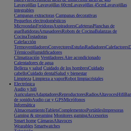
Lavavajillas
Lavavajillas 60cm
Lavavajillas 45cm
Lavavajillas
integrables
Campanas extractoras
Campanas decorativas
Pequeños electrodomésticos
Microondas
Freidoras
Aspiradores
Cafeteras
Planchas de
asar
Batidoras
Amasadores
Robots de Cocina
Balanzas de
Cocina
Tostadoras
Calefacción
Termoventiladores
Convectores
Estufas
Radiadores
Calefactores
D
Térmicos
Humidificadores
Climatización
Ventiladores
Aire acondicionado
Calentadores de agua
Belleza y salud
Cuidado de los hombres
Cuidado
cabello
Cuidado dental
Salud y bienestar
Limpieza
Limpieza a vapor
Robot limpiacristales
Electrónica
Audio y hifi
Auriculares
Adaptadores
Reproductores
Radios
Altavoces
Hifi
Bar
de sonido
Audio car y GPS
Micrófonos
Informática
Almacenamiento
Tablets
Complementos
Portátiles
Impresoras
Gaming & streaming
Monitores gaming
Accesorios
Smart home
Cámaras
Altavoces
Wearables
Smartwatches