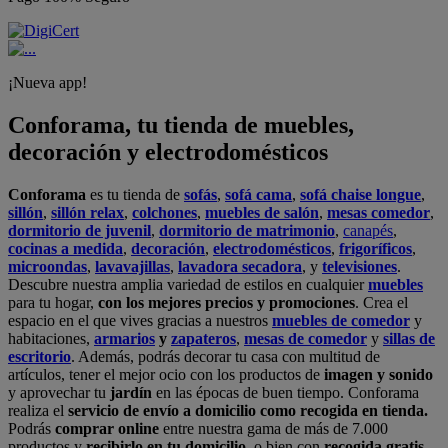
¡Nueva app!
Conforama, tu tienda de muebles,
decoración y electrodomésticos
Conforama
es tu tienda de
sofás
,
sofá cama
,
sofá chaise longue
,
sillón
,
sillón relax
,
colchones
,
muebles de salón
,
mesas comedor
,
dormitorio de juvenil
,
dormitorio de matrimonio
,
canapés
,
cocinas a medida
,
decoración
,
electrodomésticos
,
frigoríficos
,
microondas
,
lavavajillas
,
lavadora secadora
, y
televisiones
.
Descubre nuestra amplia variedad de estilos en cualquier
muebles
para tu hogar,
con los mejores precios y promociones
. Crea el
espacio en el que vives gracias a nuestros
muebles de comedor
y
habitaciones,
armarios
y
zapateros
,
mesas de comedor
y
sillas de
escritorio
. Además, podrás decorar tu casa con multitud de
artículos, tener el mejor ocio con los productos de
imagen y sonido
y aprovechar tu
jardín
en las épocas de buen tiempo. Conforama
realiza el
servicio de envío a domicilio como recogida en tienda.
Podrás
comprar online
entre nuestra gama de más de 7.000
productos y
recibirlo en tu domicilio
, o bien con
recogida gratis