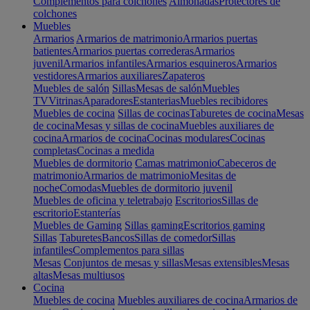
Complementos para colchones
Almohadas
Protectores de
colchones
Muebles
Armarios
Armarios de matrimonio
Armarios puertas
batientes
Armarios puertas correderas
Armarios
juvenil
Armarios infantiles
Armarios esquineros
Armarios
vestidores
Armarios auxiliares
Zapateros
Muebles de salón
Sillas
Mesas de salón
Muebles
TV
Vitrinas
Aparadores
Estanterias
Muebles recibidores
Muebles de cocina
Sillas de cocinas
Taburetes de cocina
Mesas
de cocina
Mesas y sillas de cocina
Muebles auxiliares de
cocina
Armarios de cocina
Cocinas modulares
Cocinas
completas
Cocinas a medida
Muebles de dormitorio
Camas matrimonio
Cabeceros de
matrimonio
Armarios de matrimonio
Mesitas de
noche
Comodas
Muebles de dormitorio juvenil
Muebles de oficina y teletrabajo
Escritorios
Sillas de
escritorio
Estanterías
Muebles de Gaming
Sillas gaming
Escritorios gaming
Sillas
Taburetes
Bancos
Sillas de comedor
Sillas
infantiles
Complementos para sillas
Mesas
Conjuntos de mesas y sillas
Mesas extensibles
Mesas
altas
Mesas multiusos
Cocina
Muebles de cocina
Muebles auxiliares de cocina
Armarios de