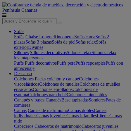
Península
Canarias
Sofás
Sofás
Chaise Longue
Rinconeras
Sofás cama
Sofás 2
plazas
Sofás 3 plazas
Sofás de piel
Sofás relax
Sofás
exterior
Divanes
Sillones
Sillones decorativos
Sillones relax
Sillones relax
levantapersonas
Puffs
Puffs decorativos
Puffs pera
Puffs reposapiés
Puffs con
almacenaje
Descanso
Colchones
Packs colchón y canapé
Colchones
viscoelásticos
Colchones de muelles
Colchones de muelles
ensacados
Colchones enrollados
Colchones de
espuma
Colchones para bebé
Colchones hinchables
Canapés y bases
Canapés
Base tapizadas
Somieres
Patas de
somieres
Camas
Camas de matrimonio
Camas dobles
Camas
individuales
Camas juveniles
Camas infantiles
Literas
Camas
nido
Cabeceros
Cabeceros de matrimonio
Cabeceros juveniles