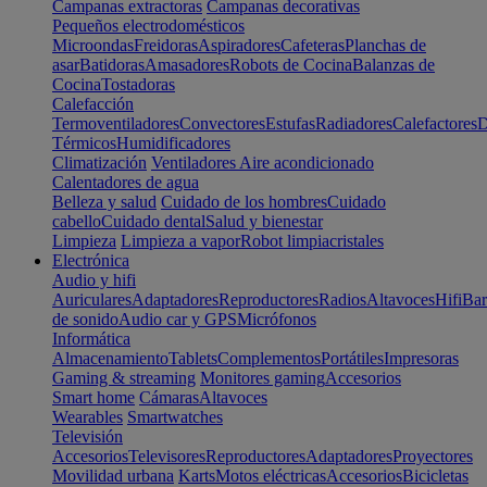
Campanas extractoras
Campanas decorativas
Pequeños electrodomésticos
Microondas
Freidoras
Aspiradores
Cafeteras
Planchas de
asar
Batidoras
Amasadores
Robots de Cocina
Balanzas de
Cocina
Tostadoras
Calefacción
Termoventiladores
Convectores
Estufas
Radiadores
Calefactores
D
Térmicos
Humidificadores
Climatización
Ventiladores
Aire acondicionado
Calentadores de agua
Belleza y salud
Cuidado de los hombres
Cuidado
cabello
Cuidado dental
Salud y bienestar
Limpieza
Limpieza a vapor
Robot limpiacristales
Electrónica
Audio y hifi
Auriculares
Adaptadores
Reproductores
Radios
Altavoces
Hifi
Bar
de sonido
Audio car y GPS
Micrófonos
Informática
Almacenamiento
Tablets
Complementos
Portátiles
Impresoras
Gaming & streaming
Monitores gaming
Accesorios
Smart home
Cámaras
Altavoces
Wearables
Smartwatches
Televisión
Accesorios
Televisores
Reproductores
Adaptadores
Proyectores
Movilidad urbana
Karts
Motos eléctricas
Accesorios
Bicicletas