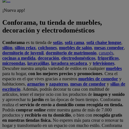
¡Nueva app!
Conforama, tu tienda de muebles,
decoración y electrodomésticos
Conforama
es tu tienda de
sofás
,
sofá cama
,
sofá chaise longue
,
sillón
,
sillón relax
,
colchones
,
muebles de salón
,
mesas comedor
,
dormitorio de juvenil
,
dormitorio de matrimonio
,
canapés
,
cocinas a medida
,
decoración
,
electrodomésticos
,
frigoríficos
,
microondas
,
lavavajillas
,
lavadora secadora
, y
televisiones
.
Descubre nuestra amplia variedad de estilos en cualquier
muebles
para tu hogar,
con los mejores precios y promociones
. Crea el
espacio en el que vives gracias a nuestros
muebles de comedor
y
habitaciones,
armarios
y
zapateros
,
mesas de comedor
y
sillas de
escritorio
. Además, podrás decorar tu casa con multitud de
artículos, tener el mejor ocio con los productos de
imagen y sonido
y aprovechar tu
jardín
en las épocas de buen tiempo. Conforama
realiza el
servicio de envío a domicilio como recogida en tienda.
Podrás
comprar online
entre nuestra gama de más de 7.000
productos y
recibirlo en tu domicilio
, o bien con
recogida gratis
en nuestras tiendas física.
No esperes más para crear o renovar tu
hogar y transformarlo en un espacio con mucho estilo. Conforama