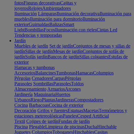
fotos
Figuras decorativas
Cajitas y
joyeros
Relojes
Ambientadores
Iluminación
Lámparas
Iluminación decorativa
Iluminación para
muebles
Iluminación para dormitorio
Iluminación
exterior
Guirnaldas
Balizas
Smart
Light
Bombillas
Focos
Iluminación con rieles
Cintas Led
Tendencias y temporadas
Jardín
Muebles de jardín
Set de jardín
Conjuntos de mesas y sillas de
jardín
Sillas de jardín
Mesas de jardín
Conjuntos de sofás de
jardín
Sofás jardín
Bancos de jardín
Sillas colgantes
Estufas de
exterior
Hamacas y tumbonas
Accesorios
Balancines
Tumbonas
Hamacas
Columpios
Pérgolas
Cenadores
Carpas
Pérgolas
Parasoles
Sombrillas
Parasoles
Toldos
Almacenamiento
Armarios
Arcones
Jardinería
Maquinaria
Huertos
Urbanos
Riego
Plantas
Jardineras
Compostadores
Cocina
Barbacoas
Cocina de exterior
Decoración
Grifos y fuentes
Estatuas
Macetas
Termómetros y
estaciones metereológicas
Paneles
Cesped Artificial
Textil
Cojines de jardín
Fundas de jardín
Piscina
Plegable
Limpieza de piscinas
Ducha
Hinchable
Juguetes
Columpios
Toboganes
Hinchables
Casitas