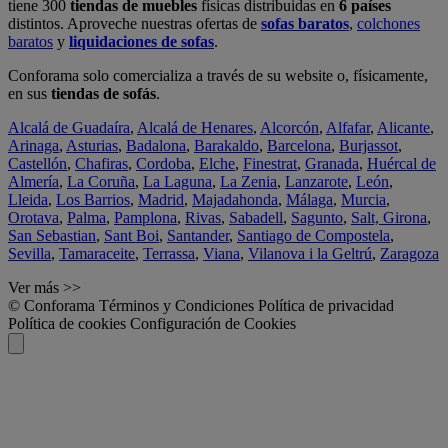
tiene 300
tiendas de muebles
físicas distribuidas en
6 países
distintos. Aproveche nuestras ofertas de
sofas baratos
,
colchones
baratos
y
liquidaciones de sofas
.
Conforama solo comercializa a través de su website o, físicamente,
en sus
tiendas de sofás
.
Alcalá de Guadaíra
,
Alcalá de Henares
,
Alcorcón
,
Alfafar
,
Alicante
,
Arinaga
,
Asturias
,
Badalona
,
Barakaldo
,
Barcelona
,
Burjassot
,
Castellón
,
Chafiras
,
Cordoba
,
Elche
,
Finestrat
,
Granada
,
Huércal de
Almería
,
La Coruña
,
La Laguna
,
La Zenia
,
Lanzarote
,
León
,
Lleida
,
Los Barrios
,
Madrid
,
Majadahonda
,
Málaga
,
Murcia
,
Orotava
,
Palma
,
Pamplona
,
Rivas
,
Sabadell
,
Sagunto
,
Salt, Girona
,
San Sebastian
,
Sant Boi
,
Santander
,
Santiago de Compostela
,
Sevilla
,
Tamaraceite
,
Terrassa
,
Viana
,
Vilanova i la Geltrú
,
Zaragoza
Ver más >>
© Conforama
Términos y Condiciones
Política de privacidad
Política de cookies
Configuración de Cookies