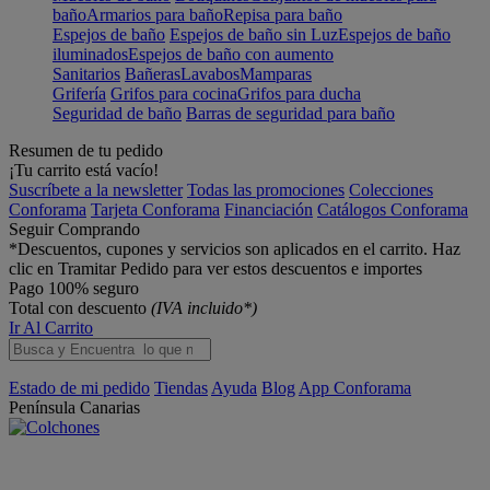
baño
Armarios para baño
Repisa para baño
Espejos de baño
Espejos de baño sin Luz
Espejos de baño
iluminados
Espejos de baño con aumento
Sanitarios
Bañeras
Lavabos
Mamparas
Grifería
Grifos para cocina
Grifos para ducha
Seguridad de baño
Barras de seguridad para baño
Resumen de tu pedido
¡Tu carrito está vacío!
Suscríbete a la newsletter
Todas las promociones
Colecciones
Conforama
Tarjeta Conforama
Financiación
Catálogos Conforama
Seguir Comprando
*Descuentos, cupones y servicios son aplicados en el carrito. Haz
clic en Tramitar Pedido para ver estos descuentos e importes
Pago 100% seguro
Total con descuento
(IVA incluido*)
Ir Al Carrito
Estado de mi pedido
Tiendas
Ayuda
Blog
App Conforama
Península
Canarias