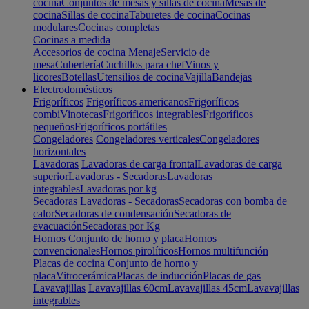
cocina
Conjuntos de mesas y sillas de cocina
Mesas de
cocina
Sillas de cocina
Taburetes de cocina
Cocinas
modulares
Cocinas completas
Cocinas a medida
Accesorios de cocina
Menaje
Servicio de
mesa
Cubertería
Cuchillos para chef
Vinos y
licores
Botellas
Utensilios de cocina
Vajilla
Bandejas
Electrodomésticos
Frigoríficos
Frigoríficos americanos
Frigoríficos
combi
Vinotecas
Frigoríficos integrables
Frigoríficos
pequeños
Frigoríficos portátiles
Congeladores
Congeladores verticales
Congeladores
horizontales
Lavadoras
Lavadoras de carga frontal
Lavadoras de carga
superior
Lavadoras - Secadoras
Lavadoras
integrables
Lavadoras por kg
Secadoras
Lavadoras - Secadoras
Secadoras con bomba de
calor
Secadoras de condensación
Secadoras de
evacuación
Secadoras por Kg
Hornos
Conjunto de horno y placa
Hornos
convencionales
Hornos pirolíticos
Hornos multifunción
Placas de cocina
Conjunto de horno y
placa
Vitrocerámica
Placas de inducción
Placas de gas
Lavavajillas
Lavavajillas 60cm
Lavavajillas 45cm
Lavavajillas
integrables