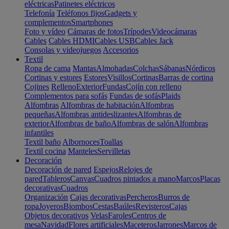
eléctricas
Patinetes eléctricos
Telefonía
Teléfonos fijos
Gadgets y
complementos
Smartphones
Foto y vídeo
Cámaras de fotos
Trípodes
Videocámaras
Cables
Cables HDMI
Cables USB
Cables Jack
Consolas y videojuegos
Accesorios
Textil
Ropa de cama
Mantas
Almohadas
Colchas
Sábanas
Nórdicos
Cortinas y estores
Estores
Visillos
Cortinas
Barras de cortina
Cojines
Relleno
Exterior
Fundas
Cojín con relleno
Complementos para sofás
Fundas de sofás
Plaids
Alfombras
Alfombras de habitación
Alfombras
pequeñas
Alfombras antideslizantes
Alfombras de
exterior
Alfombras de baño
Alfombras de salón
Alfombras
infantiles
Textil baño
Albornoces
Toallas
Textil cocina
Manteles
Servilletas
Decoración
Decoración de pared
Espejos
Relojes de
pared
Tableros
Canvas
Cuadros pintados a mano
Marcos
Placas
decorativas
Cuadros
Organización
Cajas decorativas
Percheros
Burros de
ropa
Joyeros
Biombos
Cestas
Baúles
Revisteros
Cajas
Objetos decorativos
Velas
Faroles
Centros de
mesa
Navidad
Flores artificiales
Maceteros
Jarrones
Marcos de