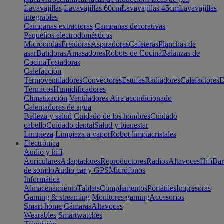
Lavavajillas
Lavavajillas 60cm
Lavavajillas 45cm
Lavavajillas
integrables
Campanas extractoras
Campanas decorativas
Pequeños electrodomésticos
Microondas
Freidoras
Aspiradores
Cafeteras
Planchas de
asar
Batidoras
Amasadores
Robots de Cocina
Balanzas de
Cocina
Tostadoras
Calefacción
Termoventiladores
Convectores
Estufas
Radiadores
Calefactores
D
Térmicos
Humidificadores
Climatización
Ventiladores
Aire acondicionado
Calentadores de agua
Belleza y salud
Cuidado de los hombres
Cuidado
cabello
Cuidado dental
Salud y bienestar
Limpieza
Limpieza a vapor
Robot limpiacristales
Electrónica
Audio y hifi
Auriculares
Adaptadores
Reproductores
Radios
Altavoces
Hifi
Bar
de sonido
Audio car y GPS
Micrófonos
Informática
Almacenamiento
Tablets
Complementos
Portátiles
Impresoras
Gaming & streaming
Monitores gaming
Accesorios
Smart home
Cámaras
Altavoces
Wearables
Smartwatches