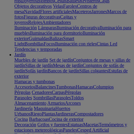
ropa
Joyeros
Biombos
Cestas
Baúles
Revisteros
Cajas
Objetos decorativos
Velas
Faroles
Centros de
mesa
Navidad
Flores artificiales
Maceteros
Jarrones
Marcos de
fotos
Figuras decorativas
Cajitas y
joyeros
Relojes
Ambientadores
Iluminación
Lámparas
Iluminación decorativa
Iluminación para
muebles
Iluminación para dormitorio
Iluminación
exterior
Guirnaldas
Balizas
Smart
Light
Bombillas
Focos
Iluminación con rieles
Cintas Led
Tendencias y temporadas
Jardín
Muebles de jardín
Set de jardín
Conjuntos de mesas y sillas de
jardín
Sillas de jardín
Mesas de jardín
Conjuntos de sofás de
jardín
Sofás jardín
Bancos de jardín
Sillas colgantes
Estufas de
exterior
Hamacas y tumbonas
Accesorios
Balancines
Tumbonas
Hamacas
Columpios
Pérgolas
Cenadores
Carpas
Pérgolas
Parasoles
Sombrillas
Parasoles
Toldos
Almacenamiento
Armarios
Arcones
Jardinería
Maquinaria
Huertos
Urbanos
Riego
Plantas
Jardineras
Compostadores
Cocina
Barbacoas
Cocina de exterior
Decoración
Grifos y fuentes
Estatuas
Macetas
Termómetros y
estaciones metereológicas
Paneles
Cesped Artificial