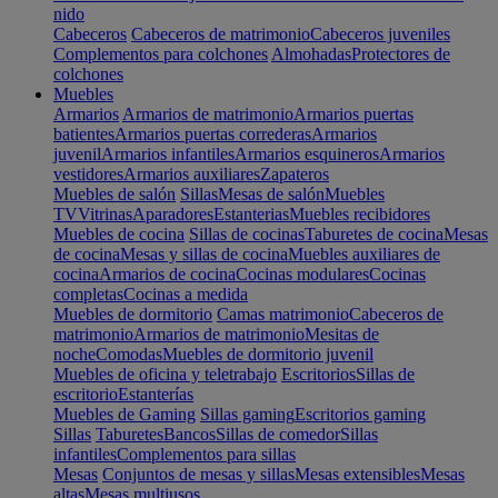
nido
Cabeceros
Cabeceros de matrimonio
Cabeceros juveniles
Complementos para colchones
Almohadas
Protectores de
colchones
Muebles
Armarios
Armarios de matrimonio
Armarios puertas
batientes
Armarios puertas correderas
Armarios
juvenil
Armarios infantiles
Armarios esquineros
Armarios
vestidores
Armarios auxiliares
Zapateros
Muebles de salón
Sillas
Mesas de salón
Muebles
TV
Vitrinas
Aparadores
Estanterias
Muebles recibidores
Muebles de cocina
Sillas de cocinas
Taburetes de cocina
Mesas
de cocina
Mesas y sillas de cocina
Muebles auxiliares de
cocina
Armarios de cocina
Cocinas modulares
Cocinas
completas
Cocinas a medida
Muebles de dormitorio
Camas matrimonio
Cabeceros de
matrimonio
Armarios de matrimonio
Mesitas de
noche
Comodas
Muebles de dormitorio juvenil
Muebles de oficina y teletrabajo
Escritorios
Sillas de
escritorio
Estanterías
Muebles de Gaming
Sillas gaming
Escritorios gaming
Sillas
Taburetes
Bancos
Sillas de comedor
Sillas
infantiles
Complementos para sillas
Mesas
Conjuntos de mesas y sillas
Mesas extensibles
Mesas
altas
Mesas multiusos