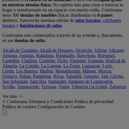
en nuestras tiendas física.
No esperes más para crear o renovar tu
hogar y transformarlo en un espacio con mucho estilo. Conforama
tiene 300
tiendas de muebles
físicas distribuidas en
6 países
distintos. Aproveche nuestras ofertas de
sofas baratos
,
colchones
baratos
y
liquidaciones de sofas
.
Conforama solo comercializa a través de su website o, físicamente,
en sus
tiendas de sofás
.
Alcalá de Guadaíra
,
Alcalá de Henares
,
Alcorcón
,
Alfafar
,
Alicante
,
Arinaga
,
Asturias
,
Badalona
,
Barakaldo
,
Barcelona
,
Burjassot
,
Castellón
,
Chafiras
,
Cordoba
,
Elche
,
Finestrat
,
Granada
,
Huércal de
Almería
,
La Coruña
,
La Laguna
,
La Zenia
,
Lanzarote
,
León
,
Lleida
,
Los Barrios
,
Madrid
,
Majadahonda
,
Málaga
,
Murcia
,
Orotava
,
Palma
,
Pamplona
,
Rivas
,
Sabadell
,
Sagunto
,
Salt, Girona
,
San Sebastian
,
Sant Boi
,
Santander
,
Santiago de Compostela
,
Sevilla
,
Tamaraceite
,
Terrassa
,
Viana
,
Vilanova i la Geltrú
,
Zaragoza
Ver más >>
© Conforama
Términos y Condiciones
Política de privacidad
Política de cookies
Configuración de Cookies