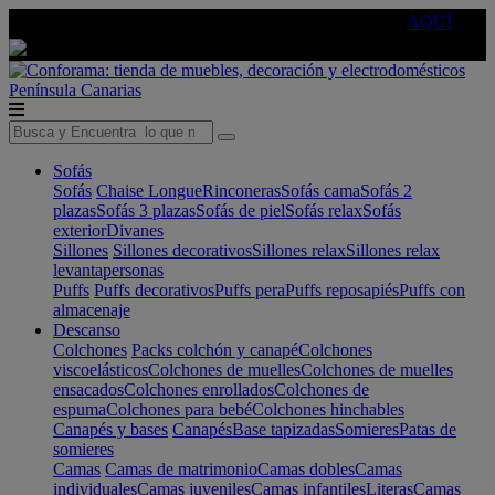
🔵Cambia tu electro con
-10% EXTRA
de descuento ☑️
AQUÍ
Península
Canarias
Sofás
Sofás
Chaise Longue
Rinconeras
Sofás cama
Sofás 2
plazas
Sofás 3 plazas
Sofás de piel
Sofás relax
Sofás
exterior
Divanes
Sillones
Sillones decorativos
Sillones relax
Sillones relax
levantapersonas
Puffs
Puffs decorativos
Puffs pera
Puffs reposapiés
Puffs con
almacenaje
Descanso
Colchones
Packs colchón y canapé
Colchones
viscoelásticos
Colchones de muelles
Colchones de muelles
ensacados
Colchones enrollados
Colchones de
espuma
Colchones para bebé
Colchones hinchables
Canapés y bases
Canapés
Base tapizadas
Somieres
Patas de
somieres
Camas
Camas de matrimonio
Camas dobles
Camas
individuales
Camas juveniles
Camas infantiles
Literas
Camas