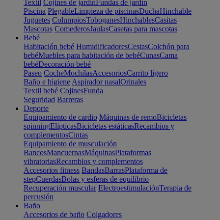
Textil
Cojines de jardín
Fundas de jardín
Piscina
Plegable
Limpieza de piscinas
Ducha
Hinchable
Juguetes
Columpios
Toboganes
Hinchables
Casitas
Mascotas
Comederos
Jaulas
Casetas para mascotas
Bebé
Habitación bebé
Humidificadores
Cestas
Colchón para
bebé
Muebles para habitación de bebé
Cunas
Cama
bebé
Decoración bebé
Paseo
Coche
Mochilas
Accesorios
Carrito ligero
Baño e higiene
Aspirador nasal
Orinales
Textil bebé
Cojines
Funda
Seguridad
Barreras
Deporte
Equipamiento de cardio
Máquinas de remo
Bicicletas
spinning
Elípticas
Bicicletas estáticas
Recambios y
complementos
Cintas
Equipamiento de musculación
Bancos
Mancuernas
Máquinas
Plataformas
vibratorias
Recambios y complementos
Accesorios fitness
Bandas
Barras
Plataforma de
step
Cuerdas
Bolas y esferas de equilibrio
Recuperación muscular
Electroestimulación
Terapia de
percusión
Baño
Accesorios de baño
Colgadores