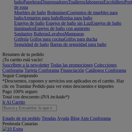
baño
Papeleras
Dispensadores
Toalleros
Jaboneras
Escobillero
Port
de ropa
Muebles de baño
Botiquines
Conjuntos de muebles para
baño
Armarios para baño
Repisa para baño
Espejos de baño
Espejos de baño sin Luz
Espejos de baño
iluminados
Espejos de baño con aumento
Sanitarios
Bañeras
Lavabos
Mamparas
Grifería
Grifos para cocina
Grifos para ducha
Seguridad de baño
Barras de seguridad para baño
Resumen de tu pedido
¡Tu carrito está vacío!
Suscríbete a la newsletter
Todas las promociones
Colecciones
Conforama
Tarjeta Conforama
Financiación
Catálogos Conforama
Seguir Comprando
*Descuentos, cupones y servicios son aplicados en el carrito. Haz
clic en Tramitar Pedido para ver estos descuentos e importes
Pago 100% seguro
Total con descuento
(IVA incluido*)
Ir Al Carrito
Estado de mi pedido
Tiendas
Ayuda
Blog
App Conforama
Península
Canarias