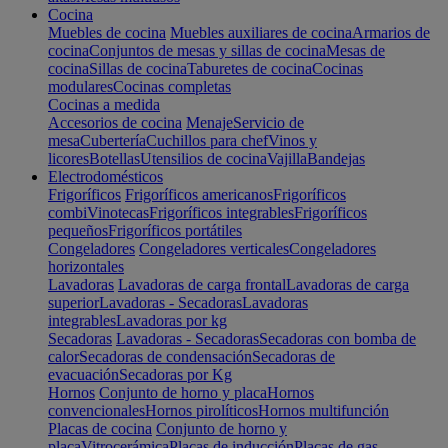
Cocina
Muebles de cocina
Muebles auxiliares de cocina
Armarios de
cocina
Conjuntos de mesas y sillas de cocina
Mesas de
cocina
Sillas de cocina
Taburetes de cocina
Cocinas
modulares
Cocinas completas
Cocinas a medida
Accesorios de cocina
Menaje
Servicio de
mesa
Cubertería
Cuchillos para chef
Vinos y
licores
Botellas
Utensilios de cocina
Vajilla
Bandejas
Electrodomésticos
Frigoríficos
Frigoríficos americanos
Frigoríficos
combi
Vinotecas
Frigoríficos integrables
Frigoríficos
pequeños
Frigoríficos portátiles
Congeladores
Congeladores verticales
Congeladores
horizontales
Lavadoras
Lavadoras de carga frontal
Lavadoras de carga
superior
Lavadoras - Secadoras
Lavadoras
integrables
Lavadoras por kg
Secadoras
Lavadoras - Secadoras
Secadoras con bomba de
calor
Secadoras de condensación
Secadoras de
evacuación
Secadoras por Kg
Hornos
Conjunto de horno y placa
Hornos
convencionales
Hornos pirolíticos
Hornos multifunción
Placas de cocina
Conjunto de horno y
placa
Vitrocerámica
Placas de inducción
Placas de gas