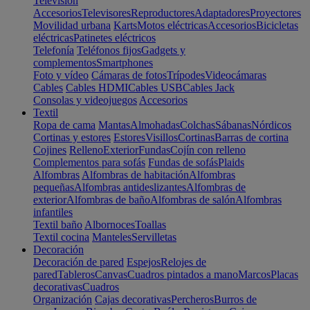
Televisión
Accesorios
Televisores
Reproductores
Adaptadores
Proyectores
Movilidad urbana
Karts
Motos eléctricas
Accesorios
Bicicletas
eléctricas
Patinetes eléctricos
Telefonía
Teléfonos fijos
Gadgets y
complementos
Smartphones
Foto y vídeo
Cámaras de fotos
Trípodes
Videocámaras
Cables
Cables HDMI
Cables USB
Cables Jack
Consolas y videojuegos
Accesorios
Textil
Ropa de cama
Mantas
Almohadas
Colchas
Sábanas
Nórdicos
Cortinas y estores
Estores
Visillos
Cortinas
Barras de cortina
Cojines
Relleno
Exterior
Fundas
Cojín con relleno
Complementos para sofás
Fundas de sofás
Plaids
Alfombras
Alfombras de habitación
Alfombras
pequeñas
Alfombras antideslizantes
Alfombras de
exterior
Alfombras de baño
Alfombras de salón
Alfombras
infantiles
Textil baño
Albornoces
Toallas
Textil cocina
Manteles
Servilletas
Decoración
Decoración de pared
Espejos
Relojes de
pared
Tableros
Canvas
Cuadros pintados a mano
Marcos
Placas
decorativas
Cuadros
Organización
Cajas decorativas
Percheros
Burros de