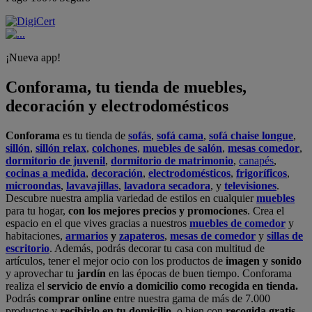
¡Nueva app!
Conforama, tu tienda de muebles,
decoración y electrodomésticos
Conforama
es tu tienda de
sofás
,
sofá cama
,
sofá chaise longue
,
sillón
,
sillón relax
,
colchones
,
muebles de salón
,
mesas comedor
,
dormitorio de juvenil
,
dormitorio de matrimonio
,
canapés
,
cocinas a medida
,
decoración
,
electrodomésticos
,
frigoríficos
,
microondas
,
lavavajillas
,
lavadora secadora
, y
televisiones
.
Descubre nuestra amplia variedad de estilos en cualquier
muebles
para tu hogar,
con los mejores precios y promociones
. Crea el
espacio en el que vives gracias a nuestros
muebles de comedor
y
habitaciones,
armarios
y
zapateros
,
mesas de comedor
y
sillas de
escritorio
. Además, podrás decorar tu casa con multitud de
artículos, tener el mejor ocio con los productos de
imagen y sonido
y aprovechar tu
jardín
en las épocas de buen tiempo. Conforama
realiza el
servicio de envío a domicilio como recogida en tienda.
Podrás
comprar online
entre nuestra gama de más de 7.000
productos y
recibirlo en tu domicilio
, o bien con
recogida gratis